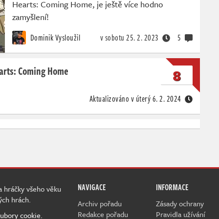
Hearts: Coming Home, je ještě více hodno
zamyšlení!
Dominik Vysloužil
v sobotu
25. 2. 2023
5
earts: Coming Home
8
Aktualizováno v úterý
6. 2. 2024
NAVIGACE
INFORMACE
 a hráčky všeho věku
ých hrách.
Archiv pořadu
Zásady ochrany
Redakce pořadu
Pravidla užívání
ubory cookie.