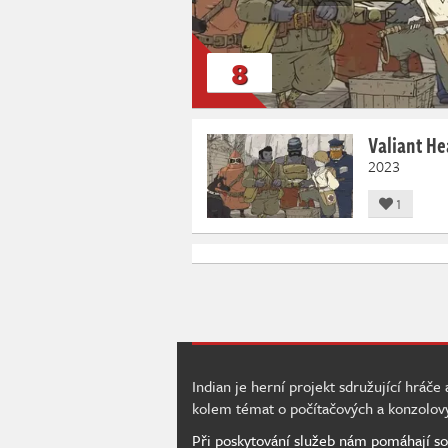
8
Valiant H
2023
1
Indian je herní projekt sdružující hráče
kolem témat o počítačových a konzolov
Při poskytování služeb nám pomáhají so