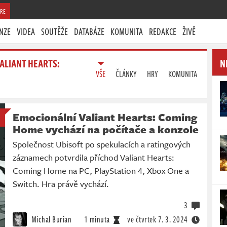
RE
NZE
VIDEA
SOUTĚŽE
DATABÁZE
KOMUNITA
REDAKCE
ŽIVĚ
ALIANT HEARTS:
N
VŠE
ČLÁNKY
HRY
KOMUNITA
Emocionální Valiant Hearts: Coming
Home vychází na počítače a konzole
Společnost Ubisoft po spekulacích a ratingových
záznamech potvrdila příchod Valiant Hearts:
Coming Home na PC, PlayStation 4, Xbox One a
Switch. Hra právě vychází.
3
Michal Burian
1 minuta
ve čtvrtek
7. 3. 2024