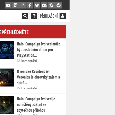
PŘIHLÁŠENÍ
EPŘEHLÉDNĚTE
Halo: Campaign Evolved může
být posledním dílem pro
PlayStation…
33 komentářů
O remake Resident Evil
Veronica je obrovský zájem a
sbírá…
27 komentářů
Halo: Campaign Evolved je
naleštěný základ se
zbytečnou přílohou