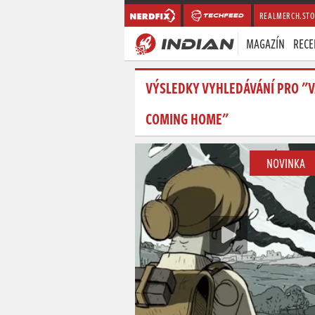
REALMERCH.STO
MAGAZÍN
RECE
VÝSLEDKY VYHLEDÁVÁNÍ PRO "V
COMING HOME"
NOVINKA