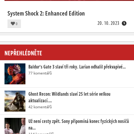
System Shock 2: Enhanced Edition
20. 10. 2023
0
NEPŘEHLÉDNĚTE
Baldur's Gate 3 slaví tři roky. Larian odhalil překvapivé…
77 komentářů
Ghost Recon: Wildlands slaví 25 let série velkou
aktualizací.…
42 komentářů
Už není cesty zpět. Sony připomíná konec fyzických nosičů
na…
114 komentářů