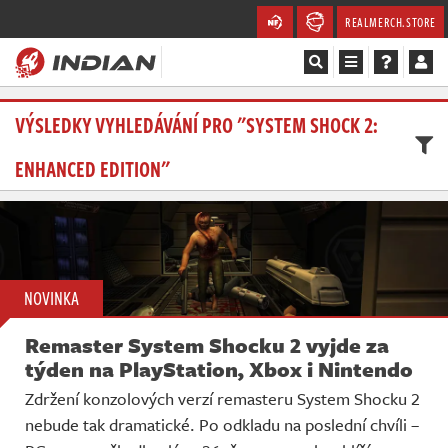
REALMERCH.STORE
Magazín
VÝSLEDKY VYHLEDÁVÁNÍ PRO "SYSTEM SHOCK 2:
ENHANCED EDITION"
Recenze
Videa
Soutěže
NOVINKA
Databáze
Remaster System Shocku 2 vyjde za
Komunita
týden na PlayStation, Xbox i Nintendo
Zdržení konzolových verzí remasteru System Shocku 2
Redakce
nebude tak dramatické. Po odkladu na poslední chvíli –