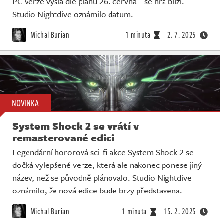
PC verze vyšla dle plánu 26. června – se hra blíží.
Živě
Studio Nightdive oznámilo datum.
Michal Burian
1 minuta
2. 7. 2025
NOVINKA
System Shock 2 se vrátí v
remasterované edici
Legendární hororová sci-fi akce System Shock 2 se
dočká vylepšené verze, která ale nakonec ponese jiný
název, než se původně plánovalo. Studio Nightdive
oznámilo, že nová edice bude brzy představena.
Michal Burian
1 minuta
15. 2. 2025