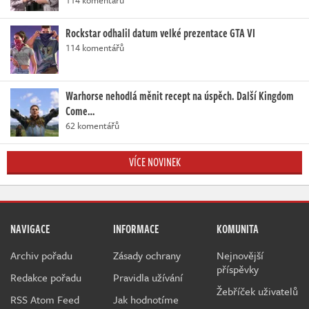
Rockstar odhalil datum velké prezentace GTA VI
114 komentářů
Warhorse nehodlá měnit recept na úspěch. Další Kingdom
Come…
62 komentářů
VÍCE NOVINEK
NAVIGACE
INFORMACE
KOMUNITA
Archiv pořadu
Zásady ochrany
Nejnovější
příspěvky
Redakce pořadu
Pravidla užívání
Žebříček uživatelů
RSS Atom Feed
Jak hodnotíme