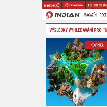
REALMERCH.STO
MAGAZÍN
RECE
VÝSLEDKY VYHLEDÁVÁNÍ PRO "
NOVINKA