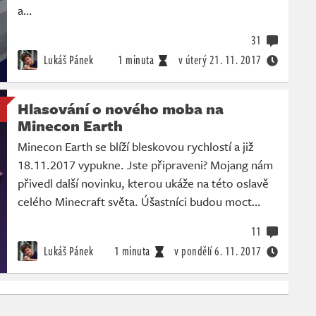
a…
31
Lukáš Pánek
1 minuta
v úterý
21. 11. 2017
Hlasování o nového moba na
Minecon Earth
Minecon Earth se blíží bleskovou rychlostí a již
18.11.2017 vypukne. Jste připraveni? Mojang nám
přivedl další novinku, kterou ukáže na této oslavě
celého Minecraft světa. Úšastníci budou moct…
11
Lukáš Pánek
1 minuta
v pondělí
6. 11. 2017