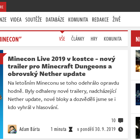
RE
NZE
VIDEA
SOUTĚŽE
DATABÁZE
KOMUNITA
REDAKCE
ŽIVĚ
MINECON"
N
VŠE
ČLÁNKY
HRY
KOMUNITA
Minecon Live 2019 v kostce - nový
trailer pro Minecraft Dungeons a
obrovský Nether update
Na letošním Mineconu se toho odehrálo opravdu
hodně. Byly odhaleny nové trailery, nadcházející
Nether update, nové bloky a dozvěděli jsme se i
kdo vyhrál v hlasování.
10
Adam Bárta
1 minuta
v pondělí
30. 9. 2019