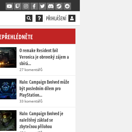
PŘIHLÁŠENÍ
EPŘEHLÉDNĚTE
O remake Resident Evil
Veronica je obrovský zájem a
sbírá…
27 komentářů
Halo: Campaign Evolved může
být posledním dílem pro
PlayStation…
33 komentářů
Halo: Campaign Evolved je
naleštěný základ se
zbytečnou přílohou