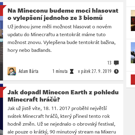
Na Mineconu budeme moci hlasovat
o vylepšení jednoho ze 3 biomů
Už jednou jsme měli možnost hlasovat o novém
updatu do Minecraftu a tentokrát máme tuto
možnost znovu. Vylepšena bude tentokrát bažina,
hory nebo badlands.
13
Adam Bárta
1 minuta
v pátek
27. 9. 2019
Jak dopadl Minecon Earth z pohledu
Minecraft hráčů?
Jak už jistě víte, 18. 11. 2017 proběhl největší
svátek Minecraft hráčů, který přinesl tento rok
hodně změn. Už se nejednalo o obrovský festival,
ale pouze o krátký, 90 minutový stream na Mixeru