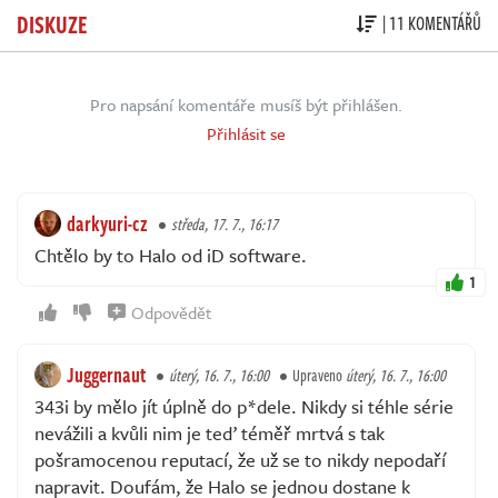
DISKUZE
| 11 KOMENTÁŘŮ
Pro napsání komentáře musíš být přihlášen.
Přihlásit se
darkyuri-cz
středa, 17. 7., 16:17
Chtělo by to Halo od iD software.
1
Odpovědět
Juggernaut
úterý, 16. 7., 16:00
Upraveno
úterý, 16. 7., 16:00
343i by mělo jít úplně do p*dele. Nikdy si téhle série
nevážili a kvůli nim je teď téměř mrtvá s tak
pošramocenou reputací, že už se to nikdy nepodaří
napravit. Doufám, že Halo se jednou dostane k