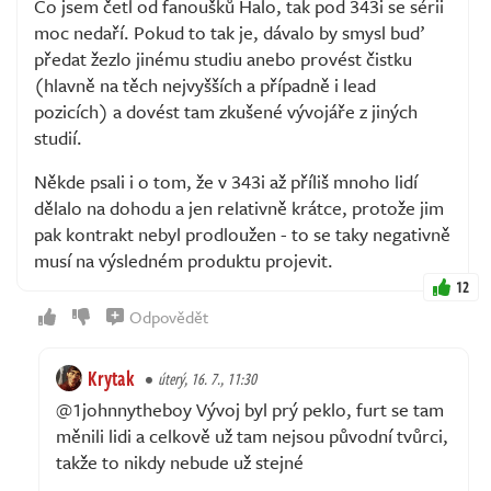
Co jsem četl od fanoušků Halo, tak pod 343i se sérii
moc nedaří. Pokud to tak je, dávalo by smysl buď
předat žezlo jinému studiu anebo provést čistku
(hlavně na těch nejvyšších a případně i lead
pozicích) a dovést tam zkušené vývojáře z jiných
studií.
Někde psali i o tom, že v 343i až příliš mnoho lidí
dělalo na dohodu a jen relativně krátce, protože jim
pak kontrakt nebyl prodloužen - to se taky negativně
musí na výsledném produktu projevit.
12
Odpovědět
Krytak
úterý, 16. 7., 11:30
@1johnnytheboy Vývoj byl prý peklo, furt se tam
měnili lidi a celkově už tam nejsou původní tvůrci,
takže to nikdy nebude už stejné