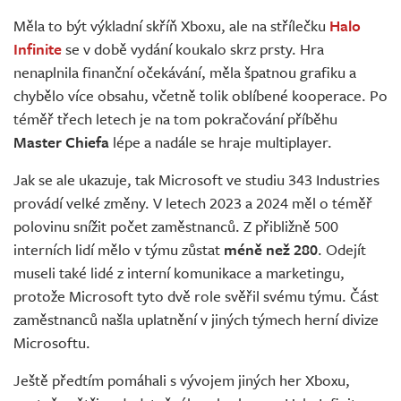
Živě
Měla to být výkladní skříň Xboxu, ale na střílečku
Halo
Infinite
se v době vydání koukalo skrz prsty. Hra
nenaplnila finanční očekávání, měla špatnou grafiku a
chybělo více obsahu, včetně tolik oblíbené kooperace. Po
téměř třech letech je na tom pokračování příběhu
Master Chiefa
lépe a nadále se hraje multiplayer.
Jak se ale ukazuje, tak Microsoft ve studiu 343 Industries
provádí velké změny. V letech 2023 a 2024 měl o téměř
polovinu snížit počet zaměstnanců. Z přibližně 500
interních lidí mělo v týmu zůstat
méně než 280
. Odejít
museli také lidé z interní komunikace a marketingu,
protože Microsoft tyto dvě role svěřil svému týmu. Část
zaměstnanců našla uplatnění v jiných týmech herní divize
Microsoftu.
Ještě předtím pomáhali s vývojem jiných her Xboxu,