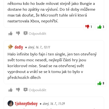
někomu kdo ho bude milovat stejně jako Bungie a
dostane ho zpátky na výsluní. Do té doby můžeme
max tak doufat, že Microsoft tuhle sérii která
nastartovala Xbox, nepohřbí.
1
3
Odpovědět
dedly
úterý, 16. 7., 13:11
Halo infinite bylo fajn i ten single, jen ten otevřený
svět tomu moc nesedl, nejlepší části hry jsou
koridorové mise. Snad se na otevřenej svět
vyprdnout a vrátí se se k tomu jak to bylo v
předchozích dílech
8
Odpovědět
1johnnytheboy
úterý, 16. 7., 11:29