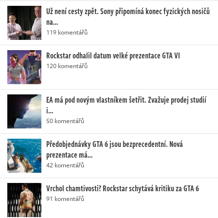
Už není cesty zpět. Sony připomíná konec fyzických nosičů
na…
119 komentářů
Rockstar odhalil datum velké prezentace GTA VI
120 komentářů
EA má pod novým vlastníkem šetřit. Zvažuje prodej studií
i…
50 komentářů
Předobjednávky GTA 6 jsou bezprecedentní. Nová
prezentace má…
42 komentářů
Vrchol chamtivosti? Rockstar schytává kritiku za GTA 6
91 komentářů