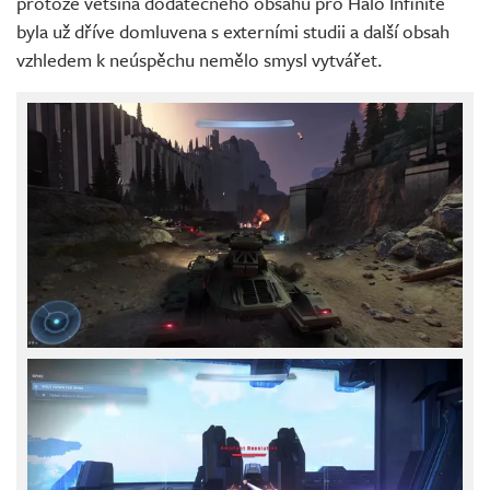
protože většina dodatečného obsahu pro Halo Infinite
byla už dříve domluvena s externími studii a další obsah
vzhledem k neúspěchu nemělo smysl vytvářet.