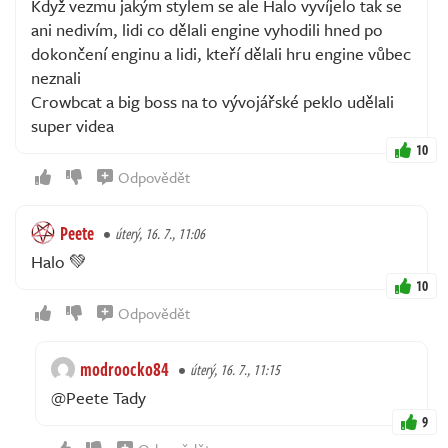
Když vezmu jakým stylem se ale Halo vyvíjelo tak se
ani nedivím, lidi co dělali engine vyhodili hned po
dokončení enginu a lidi, kteří dělali hru engine vůbec
neznali
Crowbcat a big boss na to vývojářské peklo udělali
super videa
10
Odpovědět
Peete
úterý, 16. 7., 11:06
Halo 💚
10
Odpovědět
modroocko84
úterý, 16. 7., 11:15
@Peete Tady
9