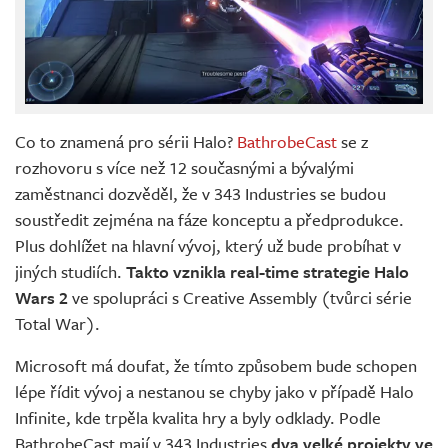
Co to znamená pro sérii Halo?
BathrobeCast
se z
rozhovoru s více než 12 současnými a bývalými
zaměstnanci dozvěděl, že v 343 Industries se budou
soustředit zejména na fáze konceptu a předprodukce.
Plus dohlížet na hlavní vývoj, který už bude probíhat v
jiných studiích.
Takto vznikla real-time strategie Halo
Wars 2
ve spolupráci s Creative Assembly (tvůrci série
Total War).
Microsoft má doufat, že tímto způsobem bude schopen
lépe řídit vývoj a nestanou se chyby jako v případě Halo
Infinite, kde trpěla kvalita hry a byly odklady. Podle
BathrobeCast mají v 343 Industries
dva velké projekty ve