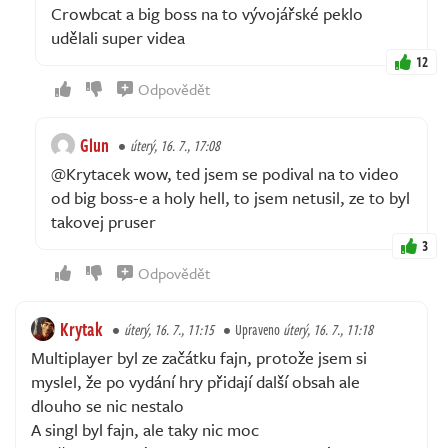
Crowbcat a big boss na to vývojářské peklo
udělali super videa
12
Odpovědět
Glun
úterý, 16. 7., 17:08
@Krytacek wow, ted jsem se podival na to video
od big boss-e a holy hell, to jsem netusil, ze to byl
takovej pruser
3
Odpovědět
Krytak
úterý, 16. 7., 11:15
Upraveno
úterý, 16. 7., 11:18
Multiplayer byl ze začátku fajn, protože jsem si
myslel, že po vydání hry přidají další obsah ale
dlouho se nic nestalo
A singl byl fajn, ale taky nic moc