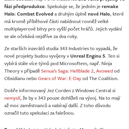
fázi předprodukce
. Spekuluje se, že jedním je
remake
Halo: Combat Evolved
a druhým úplně
nové Halo
, které
má kromě příběhové části nabídnout rovněž velké
multiplayerové bitvy pro vyšší počet hráčů. Jejich vydání
se ale očekává nejdříve za dva roky.
Ze starších inzerátů studia 343 Industries to vypadá, že
nové projekty budou vyvíjeny v
Unreal Enginu 5
. Ten si
vybírá stále více týmů pod Microsoftem, např. Ninja
Theory v případě
Senua’s Saga: Hellblade 2
,
Avowed
od
Obsidianu nebo
Gears of War: E-Day
od The Coalition.
Dobře informovaný Jez Corden z Windows Central si
nemyslí
, že by v 343 pouze dohlíželi na vývoj. Na to mají
až moc zaměstnanců a nabírají další. Z toho důvodu
označil tuto spekulaci za falešnou.