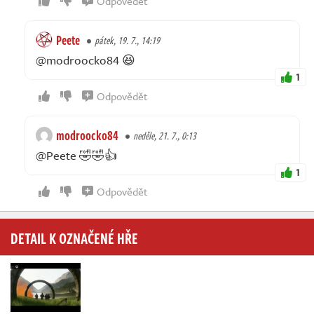
Odpovědět
Peete
pátek, 19. 7., 14:19
@modroocko84 😆
1
Odpovědět
modroocko84
neděle, 21. 7., 0:13
@Peete 🤣🤣👍
1
Odpovědět
DETAIL K OZNAČENÉ HŘE