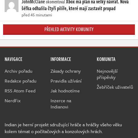
JohnMcClane
Xbox má plán na velký návrat. Nová
okomentoval
šéfka odhalila čtyři pilíře, které mají zastavit propad
před 45 minutami
PŘEHLED AKTIVITY KOMUNITY
NAVIGACE
INFORMACE
KOMUNITA
Archiv pořadu
Zásady ochrany
Nejnovější
příspěvky
Redakce pořadu
Pravidla užívání
Žebříček uživatelů
RSS Atom Feed
Jak hodnotíme
NerdFix
Inzerce na
Indianovi
Indian je herní projekt sdružující hráče a hráčky všeho věku
kolem témat o počítačových a konzolových hrách.