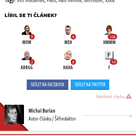
Tagy:
343 Industries
,
Halo
,
halo infinite
,
Microsoft
,
Xbox
LÍBIL SE TI ČLÁNEK?
9
8
106
WOW
MEH
HMMM
2
8
14
ARRGG
HAHA
F
SDÍLET NA FACEBOOK
SDÍLET NA TWITTER
Nahlásit chybu
Michal Burian
Autor článku / Šéfredaktor