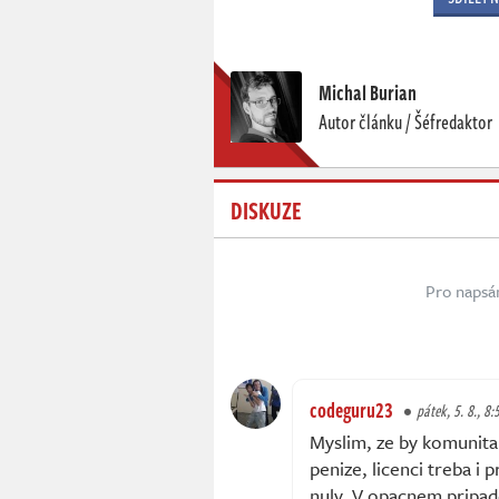
Michal Burian
Autor článku / Šéfredaktor
DISKUZE
Pro napsá
codeguru23
pátek, 5. 8., 8:
Myslim, ze by komunita 
penize, licenci treba i 
nuly. V opacnem pripade