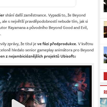
ier
shání další zaměstnance. Vypadá to, že Beyond
 ale s největší pravděpodobností nebude tím, jak si
autor Rayamana a původního Beyond Good and Evil,
.
ily zprávy, že titul je
ve fázi předprodukce
. V květnu
rceloně hledalo senior gameplay animátora pro Beyond
den z nejambicióznějších projektů Ubisoft
u
R