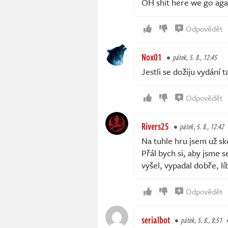
OH shit here we go ag
Odpovědět
Nox01
pátek, 5. 8., 12:45
Jestli se dožiju vydání 
Odpovědět
Rivers25
pátek, 5. 8., 12:42
Na tuhle hru jsem už sk
Přál bych si, aby jsme s
vyšel, vypadal dobře, líb
Odpovědět
serialbot
pátek, 5. 8., 8:51