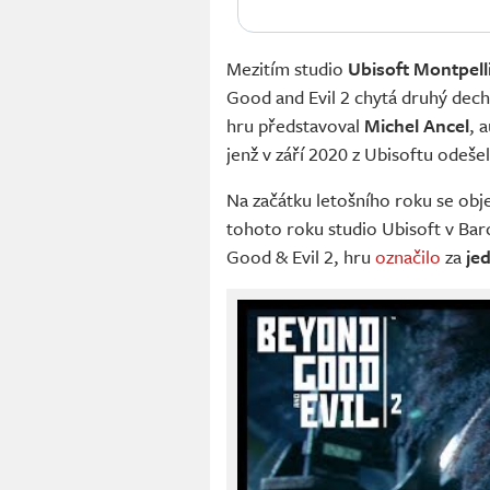
Mezitím studio
Ubisoft Montpell
Good and Evil 2 chytá druhý dech,
hru představoval
Michel Ancel
, 
jenž v září 2020 z Ubisoftu odešel
Na začátku letošního roku se objev
tohoto roku studio Ubisoft v Ba
Good & Evil 2, hru
označilo
za
je