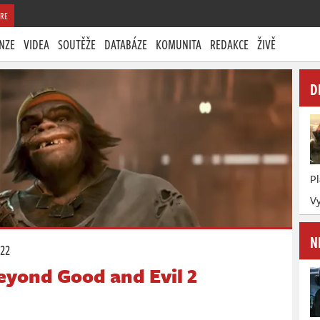
RE
NZE
VIDEA
SOUTĚŽE
DATABÁZE
KOMUNITA
REDAKCE
ŽIVĚ
D
P
V
N
:22
eyond Good and Evil 2