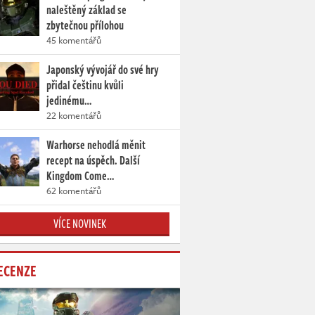
naleštěný základ se
zbytečnou přílohou
45 komentářů
Japonský vývojář do své hry
přidal češtinu kvůli
jedinému…
22 komentářů
Warhorse nehodlá měnit
recept na úspěch. Další
Kingdom Come…
62 komentářů
VÍCE NOVINEK
ECENZE