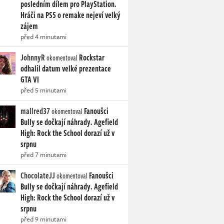
posledním dílem pro PlayStation.
Hráči na PS5 o remake nejeví velký
zájem
před 4 minutami
JohnnyR
Rockstar
okomentoval
odhalil datum velké prezentace
GTA VI
před 5 minutami
mallred37
Fanoušci
okomentoval
Bully se dočkají náhrady. Agefield
High: Rock the School dorazí už v
srpnu
před 7 minutami
ChocolateJJ
Fanoušci
okomentoval
Bully se dočkají náhrady. Agefield
High: Rock the School dorazí už v
srpnu
před 9 minutami