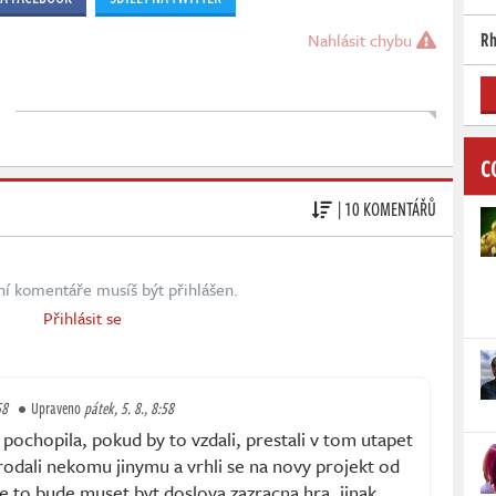
Rh
Nahlásit chybu
C
| 10 KOMENTÁŘŮ
ní komentáře musíš být přihlášen.
Přihlásit se
58
Upraveno
pátek, 5. 8., 8:58
pochopila, pokud by to vzdali, prestali v tom utapet
prodali nekomu jinymu a vrhli se na novy projekt od
 to bude muset byt doslova zazracna hra, jinak