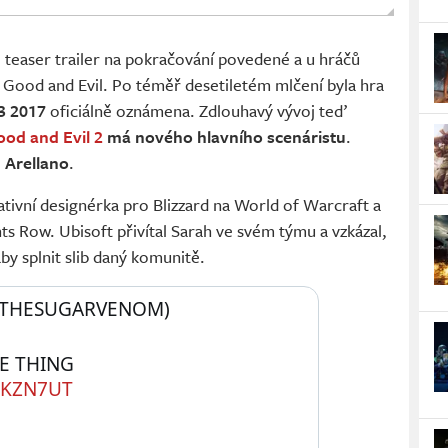
l teaser trailer na pokračování povedené a u hráčů
Good and Evil. Po téměř desetiletém mlčení byla hra
3 2017
oficiálně oznámena. Zdlouhavý vývoj teď
od and Evil 2
má nového hlavního scenáristu
.
 Arellano
.
ativní designérka pro Blizzard na World of Warcraft a
nts Row. Ubisoft přivítal Sarah ve svém týmu a vzkázal,
by splnit slib daný komunitě.
@THESUGARVENOM) 
IT’S MY TURN TO DO THE THING 
7KZN7UT