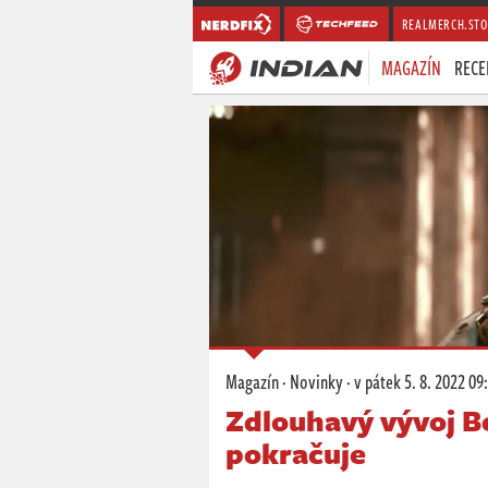
REALMERCH.STO
MAGAZÍN
RECE
Magazín
·
Novinky
·
v pátek
5. 8. 2022 09
Zdlouhavý vývoj B
pokračuje