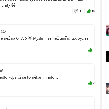
munity 😀
1
14
, 6:15
le než na GTA 6 🤔 Myslím, že než umřu, tak bych si
1
:20
edlo když už se to někam hnulo...
2