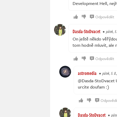
Development Hell, nejh
Odpovědět
Dasda-StoDvacet
pátek, 5.
On ještě někdo věří/dou
tom hodně mluvit, ale
Odpovědět
astromedia
pátek, 5. 8.
@Dasda-StoDvacet Upri
urcite doufam :)
Odpověd
Dasda-StoDvacet
pátek