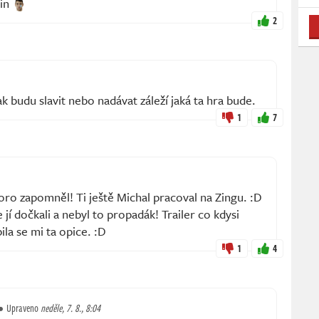
ain
2
tak budu slavit nebo nadávat záleží jaká ta hra bude.
1
7
oro zapomněl! Ti ještě Michal pracoval na Zingu. :D
e jí dočkali a nebyl to propadák! Trailer co kdysi
ila se mi ta opice. :D
1
4
Upraveno
neděle, 7. 8., 8:04