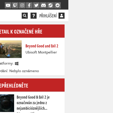
PŘIHLÁŠENÍ
ETAIL K OZNAČENÉ HŘE
Beyond Good and Evil 2
Ubisoft Montpellier
latformy:
ydání: Nebylo oznámeno
EPŘEHLÉDNĚTE
Beyond Good & Evil 2 je
označován za jednu z
nejambicióznějších…