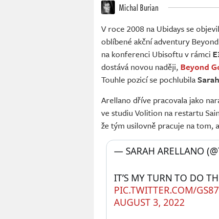
Michal Burian
V roce 2008 na Ubidays se objevi
oblíbené akční adventury Beyond 
na konferenci Ubisoftu v rámci
E
dostává novou naději,
Beyond Go
Touhle pozicí se pochlubila
Sarah
Arellano dříve pracovala jako nar
ve studiu Volition na restartu Sai
že tým usilovně pracuje na tom, a
— SARAH ARELLANO (
PIC.TWITTER.COM/GS8
AUGUST 3, 2022