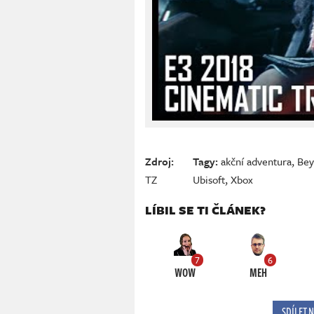
Zdroj:
Tagy:
akční adventura
,
Bey
TZ
Ubisoft
,
Xbox
LÍBIL SE TI ČLÁNEK?
7
6
WOW
MEH
SDÍLET 