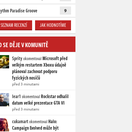
ythm Paradise Groove
9
SEZNAM RECENZÍ
JAK HODNOTÍME
O SE DĚJE V KOMUNITĚ
Sprity
Microsoft před
okomentoval
velkým restartem Xboxu údajně
plánoval zachovat podporu
fyzických nosičů
před 3 minutami
lear1
Rockstar odhalil
okomentoval
datum velké prezentace GTA VI
před 3 minutami
cukamart
Halo:
okomentoval
Campaign Evolved může být