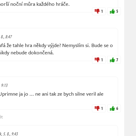
orší noční můra každého hráče.
1
5
 8., 8:47
fá že tahle hra někdy výjde? Nemyslím si. Bude se o
 nikdy nebude dokončená.
1
7
, 9:13
mne ja jo ... ne ani tak ze bych silne veril ale
1
6
ět
, 5. 8., 9:43