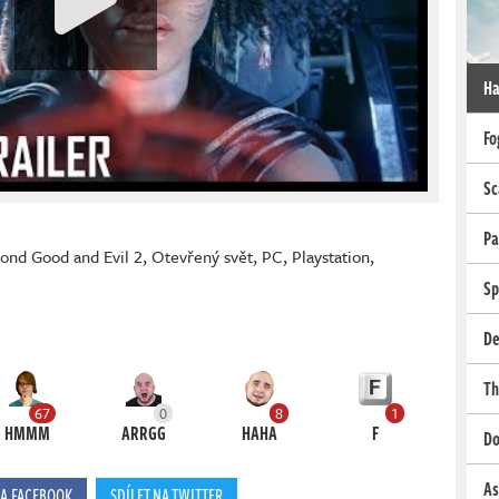
Ha
Fo
Sc
Pa
ond Good and Evil 2
,
Otevřený svět
,
PC
,
Playstation
,
Sp
De
Th
67
0
8
1
HMMM
ARRGG
HAHA
F
Do
As
NA FACEBOOK
SDÍLET NA TWITTER