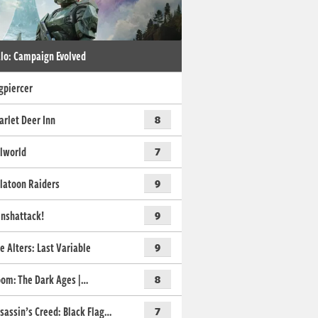
lo: Campaign Evolved
gpiercer
arlet Deer Inn
8
lworld
7
latoon Raiders
9
nshattack!
9
e Alters: Last Variable
9
om: The Dark Ages |…
8
sassin’s Creed: Black Flag…
7