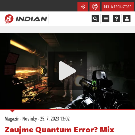
REALMERCH.STORE
Magazín
Recenze
Videa
Soutěže
Databáze
Komunita
Magazín
·
Novinky
·
25. 7. 2023 13:02
Redakce
Zaujme Quantum Error? Mix