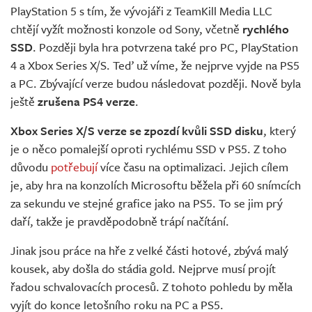
PlayStation 5 s tím, že vývojáři z TeamKill Media LLC
chtějí vyžít možnosti konzole od Sony, včetně
rychlého
SSD
. Později byla hra potvrzena také pro PC, PlayStation
4 a Xbox Series X/S. Teď už víme, že nejprve vyjde na PS5
a PC. Zbývající verze budou následovat později. Nově byla
ještě
zrušena PS4 verze
.
Xbox Series X/S verze se zpozdí kvůli SSD disku
, který
je o něco pomalejší oproti rychlému SSD v PS5. Z toho
důvodu
potřebují
více času na optimalizaci. Jejich cílem
je, aby hra na konzolích Microsoftu běžela při 60 snímcích
za sekundu ve stejné grafice jako na PS5. To se jim prý
daří, takže je pravděpodobně trápí načítání.
Jinak jsou práce na hře z velké části hotové, zbývá malý
kousek, aby došla do stádia gold. Nejprve musí projít
řadou schvalovacích procesů. Z tohoto pohledu by měla
vyjít do konce letošního roku na PC a PS5.