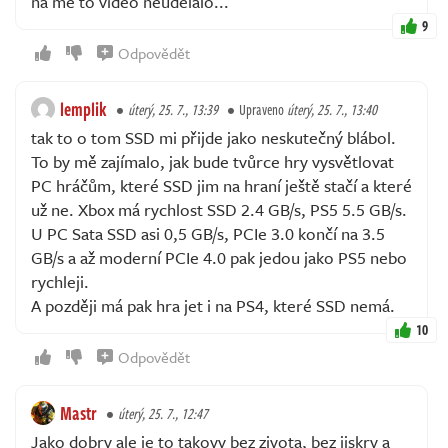
na mě to video neudělalo...
9
Odpovědět
lemplik
úterý, 25. 7., 13:39
Upraveno
úterý, 25. 7., 13:40
tak to o tom SSD mi přijde jako neskutečný blábol.
To by mě zajímalo, jak bude tvůrce hry vysvětlovat
PC hráčům, které SSD jim na hraní ještě stačí a které
už ne. Xbox má rychlost SSD 2.4 GB/s, PS5 5.5 GB/s.
U PC Sata SSD asi 0,5 GB/s, PCIe 3.0 končí na 3.5
GB/s a až moderní PCIe 4.0 pak jedou jako PS5 nebo
rychleji.
A později má pak hra jet i na PS4, které SSD nemá.
10
Odpovědět
Mastr
úterý, 25. 7., 12:47
Jako dobry ale je to takovy bez zivota, bez jiskry a