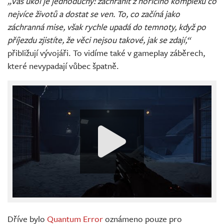
„Váš úkol je jednoduchý: zachránit z hořícího komplexu co
nejvíce životů a dostat se ven. To, co začíná jako
záchranná mise, však rychle upadá do temnoty, když po
příjezdu zjistíte, že věci nejsou takové, jak se zdají,“
přibližují vývojáři. To vidíme také v gameplay záběrech,
které nevypadají vůbec špatně.
Dříve bylo
Quantum Error
oznámeno pouze pro