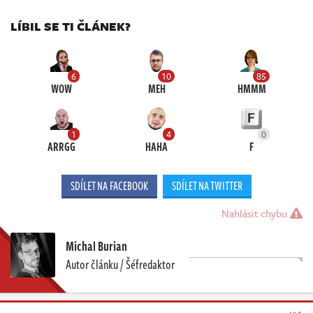
LÍBIL SE TI ČLÁNEK?
6
10
85
WOW
MEH
HMMM
1
4
0
ARRGG
HAHA
F
SDÍLET NA FACEBOOK
SDÍLET NA TWITTER
Nahlásit chybu
Michal Burian
Autor článku / Šéfredaktor