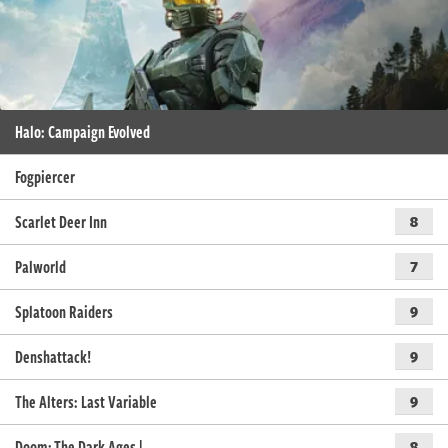
Halo: Campaign Evolved
Fogpiercer
Scarlet Deer Inn
8
Palworld
7
Splatoon Raiders
9
Denshattack!
9
The Alters: Last Variable
9
Doom: The Dark Ages |…
8