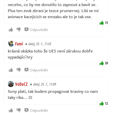
neceho, co by me donutilo to zapnout a bavit se.
Plus ten zvuk zbrani je tezce prumernej. Libi se mi
animace kacejicich se emzaku ale to je tak vse.
15
Odpovědět
Fumi
úterý, 25. 7., 11:55
krásná ukázka toho že UE5 není zárukou dobře
vypadající hry
20
Odpovědět
VoDaCZ
úterý, 25. 7., 11:09
Sony plati, tak budem propagovat kraviny co nam
taky rika... :D
12
Odpovědět