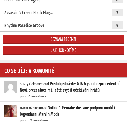
Assassin’s Creed: Black Flag…
7
Rhythm Paradise Groove
9
SEZNAM RECENZÍ
JAK HODNOTÍME
CO SE DĚJE V KOMUNITĚ
susty7
Předobjednávky GTA 6 jsou bezprecedentní.
okomentoval
Nová prezentace má ještě zvýšit očekávání hráčů
před 2 minutami
narm
Gothic 1 Remake dostane podporu modů i
okomentoval
legendární Marvin Mode
před 19 minutami