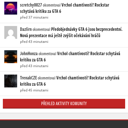
scretchy0027
Vrchol chamtivosti? Rockstar
okomentoval
schytává kritiku za GTA 6
před 37 minutami
Dazlirn
Předobjednávky GTA 6 jsou bezprecedentní.
okomentoval
Nová prezentace má ještě zvýšit očekávání hráčů
před 43 minutami
JohnHonza
Vrchol chamtivosti? Rockstar schytává
okomentoval
kritiku za GTA 6
před 43 minutami
TrenakCZE
Vrchol chamtivosti? Rockstar schytává
okomentoval
kritiku za GTA 6
před 45 minutami
PŘEHLED AKTIVITY KOMUNITY