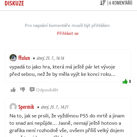
DISKUZE
| 6 KOMENTÁŘŮ
Pro napsání komentáře musíš být přihlášen.
Přihlásit se
ffulun
úterý, 25. 7., 16:16
vypadá to jako hra, která má ještě pár let vývoje
před sebou, než že by měla vyjít ke konci roku...
8
Odpovědět
Spermik
úterý, 25. 7., 14:21
Na to, jak se prsili, že vyždímou PS5 do mrtě a jinam
to snad ani nepůjde... Jasně, nemají ještě hotovo a
grafika není rozhodně vše, ovšem příliš velký dojem