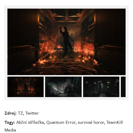
Zdroj:
TZ
,
Twitter
Tagy:
Akční střílečka
,
Quantum Error
,
survival horor
,
TeamKill
Media