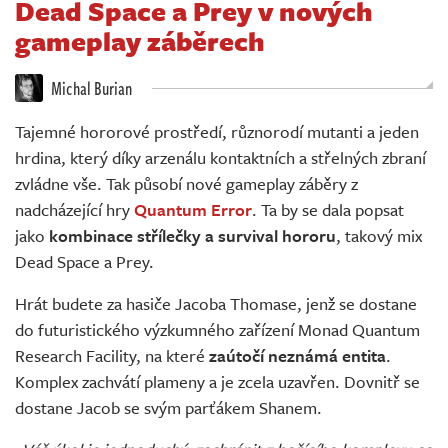
Dead Space a Prey v nových
Živě
gameplay záběrech
Michal Burian
Tajemné hororové prostředí, různorodí mutanti a jeden
hrdina, který díky arzenálu kontaktních a střelných zbraní
zvládne vše. Tak působí nové gameplay záběry z
nadcházející hry
Quantum Error
. Ta by se dala popsat
jako
kombinace střílečky a survival hororu
, takový mix
Dead Space a Prey.
Hrát budete za hasiče Jacoba Thomase, jenž se dostane
do futuristického výzkumného zařízení Monad Quantum
Research Facility, na které
zaútočí neznámá entita
.
Komplex zachvátí plameny a je zcela uzavřen. Dovnitř se
dostane Jacob se svým parťákem Shanem.