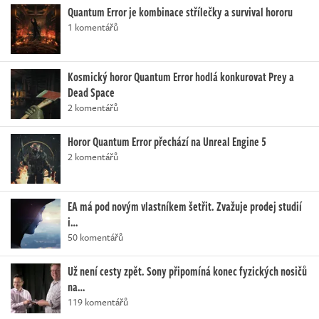
Quantum Error je kombinace střílečky a survival hororu
1 komentářů
Kosmický horor Quantum Error hodlá konkurovat Prey a
Dead Space
2 komentářů
Horor Quantum Error přechází na Unreal Engine 5
2 komentářů
EA má pod novým vlastníkem šetřit. Zvažuje prodej studií
i…
50 komentářů
Už není cesty zpět. Sony připomíná konec fyzických nosičů
na…
119 komentářů