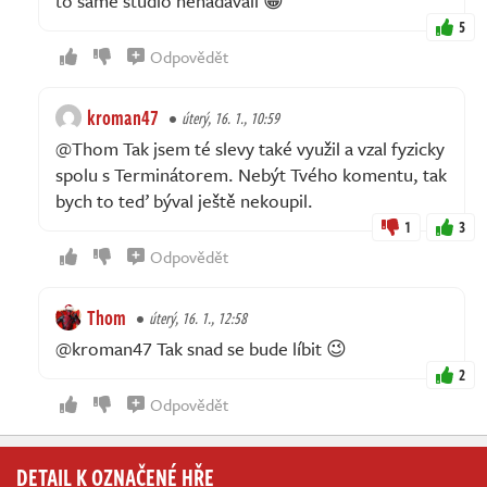
to samé studio nenadávali 😀
5
Odpovědět
kroman47
úterý, 16. 1., 10:59
@Thom Tak jsem té slevy také využil a vzal fyzicky
spolu s Terminátorem. Nebýt Tvého komentu, tak
bych to teď býval ještě nekoupil.
1
3
Odpovědět
Thom
úterý, 16. 1., 12:58
@kroman47 Tak snad se bude líbit 😉
2
Odpovědět
DETAIL K OZNAČENÉ HŘE