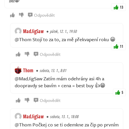
🤗😁
13
Odpovědět
MadJigSaw
pátek, 12. 1., 19:50
@Thom Stojí to za to, za mě překvapení roku 😀
11
Odpovědět
Thom
sobota, 13. 1., 8:01
@MadJigSaw Zatím mám odehrány asi 4h a
doopravdy se bavím + cena = best buy 👍😁
5
Odpovědět
MadJigSaw
sobota, 13. 1., 18:08
@Thom Počkej co se ti odemkne za čip po prvním