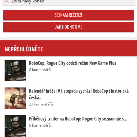
Zdlouhavý konec
SEZNAM RECENZÍ
JAK HODNOTÍME
NEPŘEHLÉDNĚTE
RoboCop: Rogue City obdrží režim New Game Plus
2 komentářů
Kalendář hráče: V listopadu vychází RoboCop i historická
česká…
23 komentářů
Příběhový trailer na RoboCop: Rogue City seznamuje s…
5 komentářů