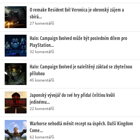
O remake Resident Evil Veronica je obrovský zájem a
sbírá…
27 komentářů
Halo: Campaign Evolved může být posledním dílem pro
PlayStation…
32 komentářů
Halo: Campaign Evolved je naleštěný základ se zbytečnou
přílohou
45 komentářů
Japonský vývojář do své hry přidal češtinu kvůli
jedinému…
22 komentářů
Warhorse nehodlá měnit recept na úspěch. Další Kingdom
Come…
62 komentářů