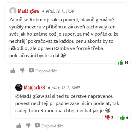
MadJigSaw
pátek, 12. 1., 19:50
Za mě se Robocop sakra povedl, hlavně geniálně
využily mezeru v příběhu a zároveň zachovaly ten
svět jak ho známe což je super, za mě v pořádku že
nechtějí pokračovat za každou cenu akorát by to
uškodilo, ale opravu Ramba ve formě třeba
pokračování bych si dal 😀
14
Odpovědět
Manjack33
pátek, 12. 1., 20:00
@MadJigSaw asi si ted tu cerstve napravenou
povest nechteji pripadne zase nicim podelat, tak
radeji toho Robocopa chteji nechat jak je 😆
2
6
Odpovědět