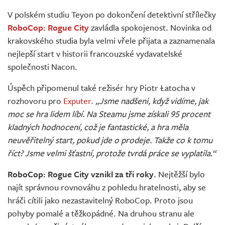
Živě
V polském studiu Teyon po dokončení detektivní střílečky
RoboCop: Rogue City
zavládla spokojenost. Novinka od
krakovského studia byla velmi vřele přijata a zaznamenala
nejlepší start v historii francouzské vydavatelské
společnosti Nacon.
Úspěch připomenul také režisér hry Piotr Łatocha v
rozhovoru pro
Exputer.
„Jsme nadšeni, když vidíme, jak
moc se hra lidem líbí. Na Steamu jsme získali 95 procent
kladných hodnocení, což je fantastické, a hra měla
neuvěřitelný start, pokud jde o prodeje. Takže co k tomu
říct? Jsme velmi šťastní, protože tvrdá práce se vyplatila.“
RoboCop: Rogue City vznikl za tři roky
. Nejtěžší bylo
najít správnou rovnováhu z pohledu hratelnosti, aby se
hráči cítili jako nezastavitelný RoboCop. Proto jsou
pohyby pomalé a těžkopádné. Na druhou stranu ale