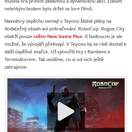
musela hra přinést zábavnou a dynamickou akci. Dalším
nelehkým bodem bylo držet se lore filmů.
Navzdory úspěchu nemají v Teyonu žádné plány na
dodatečný obsah ani pokračování. RoboCop: Rogue City
obdrží pouze
režim New Game Plus
. V budoucnu je ale
možné, že vývojáři překvapí. V Teyonu by se rádi dostali k
další úspěšné značce. Už vytvořili hry s Rambem a
Terminátorem. Tak uvidíme, co si od nich ještě
zahrajeme.