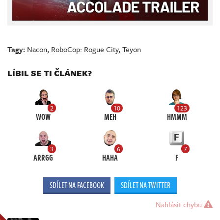
Tagy:
Nacon
,
RoboCop: Rogue City
,
Teyon
LÍBIL SE TI ČLÁNEK?
2
10
123
WOW
MEH
HMMM
3
6
7
ARRGG
HAHA
F
SDÍLET NA FACEBOOK
SDÍLET NA TWITTER
Nahlásit chybu