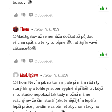
bossovi 😀
5
Odpovědět
Thom
sobota, 13. 1., 18:22
@MadJigSaw už se nemůžu dočkat až půjdou
všichni spát a u telky to pípne 😆.. ať žijí krvavé
cákance👍😁
6
Odpovědět
MadJigSaw
sobota, 13. 1., 22:33
@Thom Nevím jak na tom jsi, ale já mám rád i ty
starý filmy a tohle je super vyplnění příběhu , když
si to studio nepokazí tak tady možná máme
vzácný jev že čím starší (zkušenější)tím lepší a
lepší práce , uvidíme za pár let abychom tady na