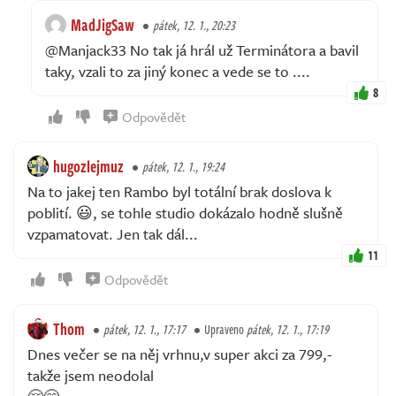
MadJigSaw
pátek, 12. 1., 20:23
@Manjack33 No tak já hrál už Terminátora a bavil
taky, vzali to za jiný konec a vede se to ....
8
Odpovědět
hugozlejmuz
pátek, 12. 1., 19:24
Na to jakej ten Rambo byl totální brak doslova k
poblití. 😃, se tohle studio dokázalo hodně slušně
vzpamatovat. Jen tak dál...
11
Odpovědět
Thom
pátek, 12. 1., 17:17
Upraveno
pátek, 12. 1., 17:19
Dnes večer se na něj vrhnu,v super akci za 799,-
takže jsem neodolal