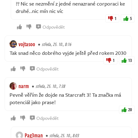
?? Nic se nezmění z jedné nenazrané corporaci ke
druhé..nic mín nic víc
1
5
Odpovědět
vojtasoo
středa, 25. 10., 8:16
Tak snad něco dobrého vyjde ještě před rokem 2030
1
13
Odpovědět
narm
středa, 25. 10., 7:38
Pevně věřím že dojde na Starcraft 3! Ta značka má
potenciál jako prase!
20
Odpovědět
Pag3man
středa, 25. 10., 8:03