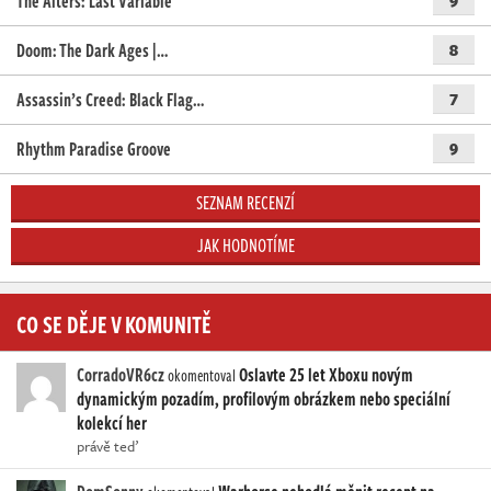
The Alters: Last Variable
9
Doom: The Dark Ages |…
8
Assassin’s Creed: Black Flag…
7
Rhythm Paradise Groove
9
SEZNAM RECENZÍ
JAK HODNOTÍME
CO SE DĚJE V KOMUNITĚ
CorradoVR6cz
Oslavte 25 let Xboxu novým
okomentoval
dynamickým pozadím, profilovým obrázkem nebo speciální
kolekcí her
právě teď