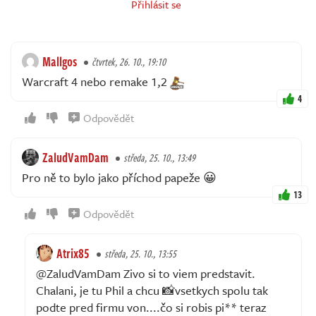
Přihlásit se
Mallgos
čtvrtek, 26. 10., 19:10
Warcraft 4 nebo remake 1,2
4
Odpovědět
ZaludVamDam
středa, 25. 10., 13:49
Pro ně to bylo jako příchod papeže 😀
13
Odpovědět
Atrix85
středa, 25. 10., 13:55
@ZaludVamDam Zivo si to viem predstavit.
Chalani, je tu Phil a chcu 📸vsetkych spolu tak
podte pred firmu von....čo si robis pi** teraz