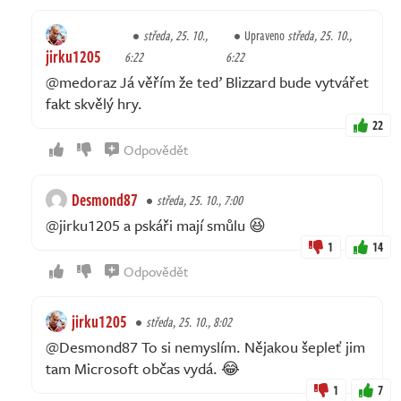
středa, 25. 10.,
Upraveno
středa, 25. 10.,
jirku1205
6:22
6:22
@medoraz Já věřím že teď Blizzard bude vytvářet
fakt skvělý hry.
22
Odpovědět
Desmond87
středa, 25. 10., 7:00
@jirku1205 a pskáři mají smůlu 😆
1
14
Odpovědět
jirku1205
středa, 25. 10., 8:02
@Desmond87 To si nemyslím. Nějakou šepleť jim
tam Microsoft občas vydá. 😂
1
7