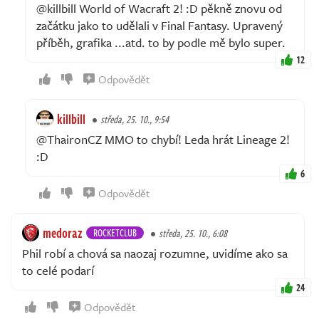
@killbill World of Wacraft 2! :D pěkně znovu od
začátku jako to udělali v Final Fantasy. Upravený
příběh, grafika ...atd. to by podle mě bylo super.
12
Odpovědět
killbill
středa, 25. 10., 9:54
@ThaironCZ MMO to chybí! Leda hrát Lineage 2!
:D
6
Odpovědět
medoraz
ROCKETCLUB
středa, 25. 10., 6:08
Phil robí a chová sa naozaj rozumne, uvidíme ako sa
to celé podarí
24
Odpovědět