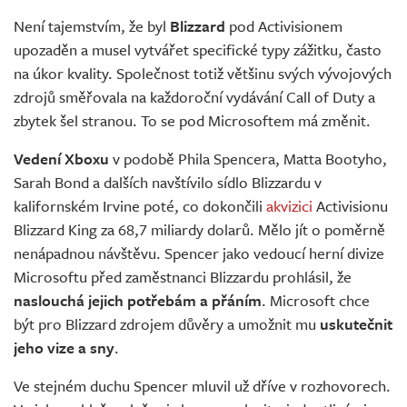
Živě
Není tajemstvím, že byl
Blizzard
pod Activisionem
upozaděn a musel vytvářet specifické typy zážitku, často
na úkor kvality. Společnost totiž většinu svých vývojových
zdrojů směřovala na každoroční vydávání Call of Duty a
zbytek šel stranou. To se pod Microsoftem má změnit.
Vedení Xboxu
v podobě Phila Spencera, Matta Bootyho,
Sarah Bond a dalších navštívilo sídlo Blizzardu v
kalifornském Irvine poté, co dokončili
akvizici
Activisionu
Blizzard King za 68,7 miliardy dolarů. Mělo jít o poměrně
nenápadnou návštěvu. Spencer jako vedoucí herní divize
Microsoftu před zaměstnanci Blizzardu prohlásil, že
naslouchá jejich potřebám a přáním
. Microsoft chce
být pro Blizzard zdrojem důvěry a umožnit mu
uskutečnit
jeho vize a sny
.
Ve stejném duchu Spencer mluvil už dříve v rozhovorech.