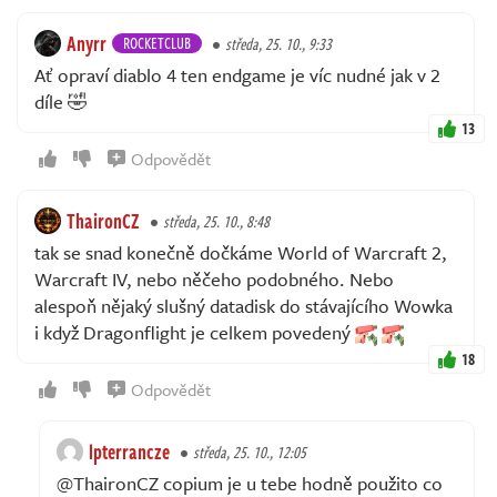
Anyrr
ROCKETCLUB
středa, 25. 10., 9:33
Ať opraví diablo 4 ten endgame je víc nudné jak v 2
díle 🤣
13
Odpovědět
ThaironCZ
středa, 25. 10., 8:48
tak se snad konečně dočkáme World of Warcraft 2,
Warcraft IV, nebo něčeho podobného. Nebo
alespoň nějaký slušný datadisk do stávajícího Wowka
i když Dragonflight je celkem povedený
18
Odpovědět
lpterrancze
středa, 25. 10., 12:05
@ThaironCZ copium je u tebe hodně použito co