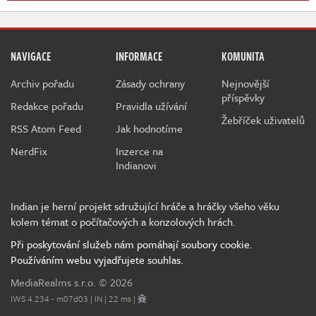
NAVIGACE
INFORMACE
KOMUNITA
Archiv pořadu
Zásady ochrany
Nejnovější
příspěvky
Redakce pořadu
Pravidla užívání
Žebříček uživatelů
RSS Atom Feed
Jak hodnotíme
NerdFix
Inzerce na
Indianovi
Indian je herní projekt sdružující hráče a hráčky všeho věku
kolem témat o počítačových a konzolových hrách.
Při poskytování služeb nám pomáhají soubory cookie.
Používáním webu vyjadřujete souhlas.
MediaRealms s.r.o.
© 2026
IWS 4.234 - m07d03 | IN | 22 ms |