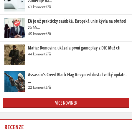
zaměřuje na…
63 komentářů
EA je už prakticky saúdská. Evropská unie kývla na obchod
za 55…
45 komentářů
Mafia: Domovina ukázala první gameplay z DLC Muž cti
44 komentářů
Assassin's Creed Black Flag Resynced dostal velký update.
…
22 komentářů
VÍCE NOVINEK
RECENZE