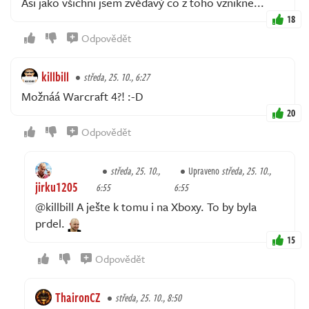
Asi jako všichni jsem zvědavý co z toho vznikne...
18
Odpovědět
killbill
středa, 25. 10., 6:27
Možnáá Warcraft 4?! :-D
20
Odpovědět
středa, 25. 10.,
Upraveno
středa, 25. 10.,
jirku1205
6:55
6:55
@killbill A ješte k tomu i na Xboxy. To by byla
prdel.
15
Odpovědět
ThaironCZ
středa, 25. 10., 8:50