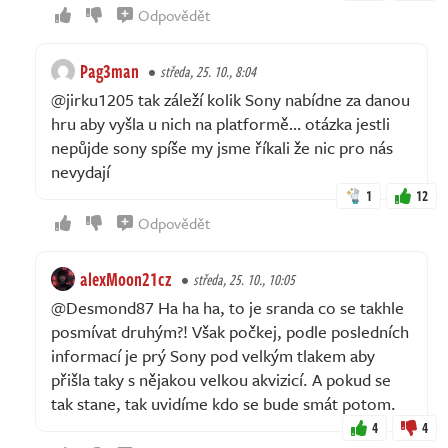
Odpovědět
Pag3man
středa, 25. 10., 8:04
@jirku1205 tak záleží kolik Sony nabídne za danou
hru aby vyšla u nich na platformě… otázka jestli
nepůjde sony spíše my jsme říkali že nic pro nás
nevydají
1
12
Odpovědět
alexMoon21cz
středa, 25. 10., 10:05
@Desmond87 Ha ha ha, to je sranda co se takhle
posmívat druhým?! Však počkej, podle posledních
informací je prý Sony pod velkým tlakem aby
přišla taky s nějakou velkou akvizicí. A pokud se
tak stane, tak uvidíme kdo se bude smát potom.
4
4