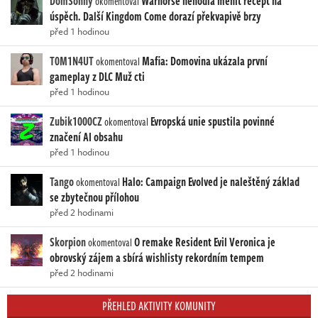
DomSonny
Warhorse nehodlá měnit recept na
okomentoval
úspěch. Další Kingdom Come dorazí překvapivě brzy
před 1 hodinou
T0M1N4UT
Mafia: Domovina ukázala první
okomentoval
gameplay z DLC Muž cti
před 1 hodinou
Zubik1000CZ
Evropská unie spustila povinné
okomentoval
značení AI obsahu
před 1 hodinou
Tango
Halo: Campaign Evolved je naleštěný základ
okomentoval
se zbytečnou přílohou
před 2 hodinami
Skorpion
O remake Resident Evil Veronica je
okomentoval
obrovský zájem a sbírá wishlisty rekordním tempem
před 2 hodinami
PŘEHLED AKTIVITY KOMUNITY