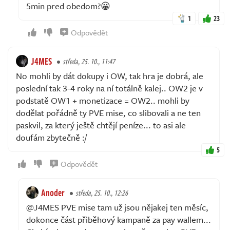
5min pred obedom?😀
1
23
Odpovědět
J4MES
středa, 25. 10., 11:47
No mohli by dát dokupy i OW, tak hra je dobrá, ale
poslední tak 3-4 roky na ní totálně kalej.. OW2 je v
podstatě OW1 + monetizace = OW2.. mohli by
dodělat pořádně ty PVE mise, co slibovali a ne ten
paskvil, za který ještě chtějí peníze... to asi ale
doufám zbytečně :/
5
Odpovědět
Anoder
středa, 25. 10., 12:26
@J4MES PVE mise tam už jsou nějakej ten měsíc,
dokonce část přiběhový kampaně za pay wallem...