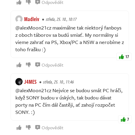
Odpovědět
Madleiv
středa, 25. 10., 10:17
@alexMoon21cz maximálne tak niektorý fanboys
z oboch táborov sa budú smiať. My normálny si
vieme zahrať na PS, Xbox/PC a NSW a nerobíme z
toho frašku :)
17
Odpovědět
J4MES
středa, 25. 10., 11:46
@alexMoon21cz Nejvíce se budou smát PC hráči,
když SONY budou v úských, tak budou dávat
porty na PC čím dál častěji, ať zahojí rozpočet
SONY. :)
7
Odpovědět