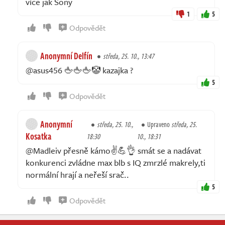
více jak Sony
1
5
Odpovědět
Anonymní Delfín
středa, 25. 10., 13:47
@asus456 🖕🖕🖕🤡 kazajka ?
5
Odpovědět
Anonymní
středa, 25. 10.,
Upraveno
středa, 25.
Kosatka
18:30
10., 18:31
@Madleiv přesně kámo✌️💪👌 smát se a nadávat
konkurenci zvládne max blb s IQ zmrzlé makrely,ti
normální hrají a neřeší srač..
5
Odpovědět