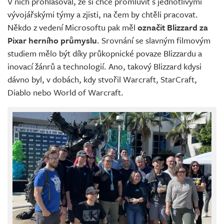
V nich prohlašoval, že si chce promluvit s jednotlivými
vývojářskými týmy a zjisti, na čem by chtěli pracovat.
Někdo z vedení Microsoftu pak měl
označit Blizzard za
Pixar herního průmyslu
. Srovnání se slavným filmovým
studiem mělo být díky průkopnické povaze Blizzardu a
inovací žánrů a technologií. Ano, takový Blizzard kdysi
dávno byl, v dobách, kdy stvořil Warcraft, StarCraft,
Diablo nebo World of Warcraft.