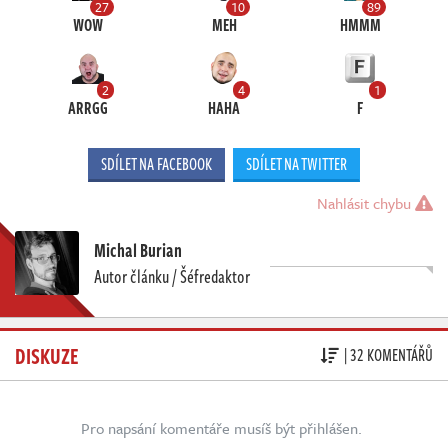
27
10
89
WOW
MEH
HMMM
2
4
1
ARRGG
HAHA
F
SDÍLET NA FACEBOOK
SDÍLET NA TWITTER
Nahlásit chybu
Michal Burian
Autor článku / Šéfredaktor
DISKUZE
| 32 KOMENTÁŘŮ
Pro napsání komentáře musíš být přihlášen.