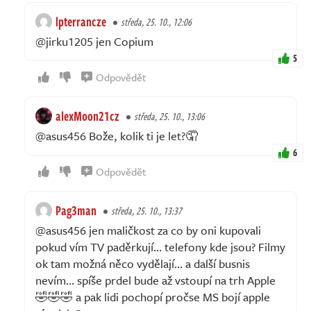
lpterrancze
středa, 25. 10., 12:06
@jirku1205 jen Copium
5
Odpovědět
alexMoon21cz
středa, 25. 10., 13:06
@asus456 Bože, kolik ti je let?🤦
6
Odpovědět
Pag3man
středa, 25. 10., 13:37
@asus456 jen maličkost za co by oni kupovali
pokud vím TV paděrkují… telefony kde jsou? Filmy
ok tam možná něco vydělají… a další busnis
nevím… spíše prdel bude až vstoupí na trh Apple
🤣🤣🤣 a pak lidi pochopí pročse MS bojí apple