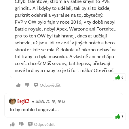
Chybí talentovej strom a vlsatně smysl to PVE
grindit.. A i kdyby to udělali, tak by si to každej
parkrát odehrál a vysral se na to, zbytečný.
PVP v OW bylo fajn v roce 2016, v ty době nebyl
Battle royale, nebyl Apex, Warzone ani Fortnite..
pro to ten OW byl tak hranej, dnes at udělají
sebevíc, už jsou lidi rozlezlí v jiných hrách a hero
shooter kde se mlatíš dokola už nikoho nebaví na
tolik aby to byla masovka. A vlastně ani nechápu
co víc chceš? Máš sezony, battlepass, přidavají
nové hrdiny a mapy to je ti furt málo? Otevři oči
6
Odpovědět
BegiCZ
středa, 25. 10., 10:15
To by mohlo fungovat...
7
Odpovědět