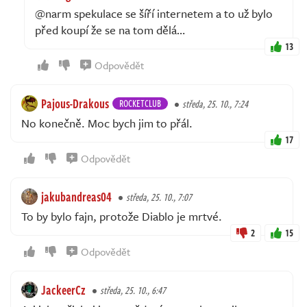
@narm spekulace se šíří internetem a to už bylo
před koupí že se na tom dělá…
13
Odpovědět
Pajous-Drakous
ROCKETCLUB
středa, 25. 10., 7:24
No konečně. Moc bych jim to přál.
17
Odpovědět
jakubandreas04
středa, 25. 10., 7:07
To by bylo fajn, protože Diablo je mrtvé.
2
15
Odpovědět
JackeerCz
středa, 25. 10., 6:47