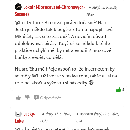
Lokalni-Dorucovatel-Citronovych-
úterý, 12. 5. 2026,
Susenek
10:26
@Lucky-Luke Blokovat piráty dočasně? Nah.
Jestli je někdo tak blbej, že k tomu napojil i svůj
MS účet, tak si to zaslouží. A nevidím důvod
odblokovávat piráty. Když už se někdo k téhle
praktice uchýlí, měl by mít alespoň 2 mozkové
buňky a vědět, co dělá.
Na srdíčku mě hřeje aspoň to, že internetem by
se měly šířit už i verze s malwarem, takže ať si na
to blbci skočí a vyžerou si následky 😁
4
Odpovědět
Lucky-
úterý, 12. 5. 2026,
Upraveno
úterý, 12. 5. 2026,
Luke
11:23
11:24
@Lokalni-Dorucovatel-Citronovych-Susenek