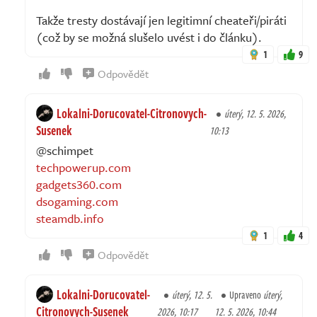
Takže tresty dostávají jen legitimní cheateři/piráti
(což by se možná slušelo uvést i do článku).
1
9
Odpovědět
Lokalni-Dorucovatel-Citronovych-
úterý, 12. 5. 2026,
Susenek
10:13
@schimpet
techpowerup.com
gadgets360.com
dsogaming.com
steamdb.info
1
4
Odpovědět
Lokalni-Dorucovatel-
úterý, 12. 5.
Upraveno
úterý,
Citronovych-Susenek
2026, 10:17
12. 5. 2026, 10:44