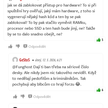
jak se dá zablokovat přístup pro hardware? To si při
spuštění hry ověřují, jaký mám hardware, z toho si
vygenerují nějaký hash kód a ten by se pak
zablokoval? To by pak stačilo vyměnit RAMku,
procesor nebo SSD a ten hash bude jiný, ne? Takže
by se to dalo snadno obejít, ne?
5
Odpovědět
GeSto5
úterý, 12. 5. 2026, 6:21
@Funghost Dají ti ban třeba na sériové číslo
desky. Ale nikdy jsem nic takového neviděl. Když
to nedělají pedofilům a kriminálníkům. Tak
pochybuji aby blbcům co hrají forzu 😂.
6
Odpovědět