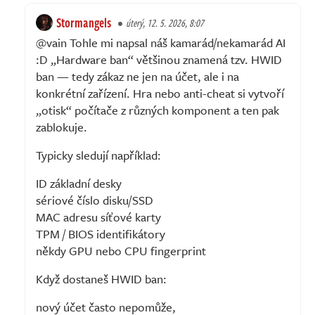
Stormangels
úterý, 12. 5. 2026, 8:07
@vain Tohle mi napsal náš kamarád/nekamarád AI
:D „Hardware ban“ většinou znamená tzv. HWID
ban — tedy zákaz ne jen na účet, ale i na
konkrétní zařízení. Hra nebo anti-cheat si vytvoří
„otisk“ počítače z různých komponent a ten pak
zablokuje.
Typicky sledují například:
ID základní desky
sériové číslo disku/SSD
MAC adresu síťové karty
TPM / BIOS identifikátory
někdy GPU nebo CPU fingerprint
Když dostaneš HWID ban:
nový účet často nepomůže,