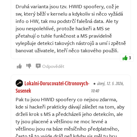
Druhá varianta jsou tzv. HWID spoofery, což je
sw, který běží v kernelu a kdykoliv si něco vyžádá
info o HW, tak mu podstrčí falešná data. Ale ty
jsou nespolehlivé, protože hackeři a MS se
přetahují o tuhle funkčnost a MS pravidelně
vylepšuje detekci takových nástrojů a umí i zpětně
banovat uživatele, kteří něco takového použili.
3
Odpovědět
Lokalni-Dorucovatel-Citronovych-
úterý, 12. 5. 2026,
Susenek
10:40
Pak tu jsou HWID spoofery co nejsou zdarma,
kde si hackeři prakticky dávají záležet na tom, aby
drželi krok s MS a předcházeli jeho detekcím, ale
ty jsou placené a většinou ne moc levné a
většinou jsou na báze měsíčního předplatného,
často tě to vyjde dráž než kdyby sis měl tu hru