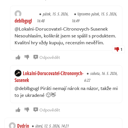
pátek, 15. 5. 2026,
Upraveno
pátek, 15. 5. 2026,
deblbgugl
16:48
16:49
@Lokalni-Dorucovatel-Citronovych-Susenek
Nesouhlasím, kolikrát jsem se spálil s produktem.
Kvalitní hry vždy kupuju, recenzím nevěřím.
1
Odpovědět
Lokalni-Dorucovatel-Citronovych-
sobota, 16. 5. 2026,
Susenek
6:22
@deblbgugl Piráti nemají nárok na názor, takže mi
to je ukradené 🙂👋
Odpovědět
Dydrin
úterý, 12. 5. 2026, 14:21