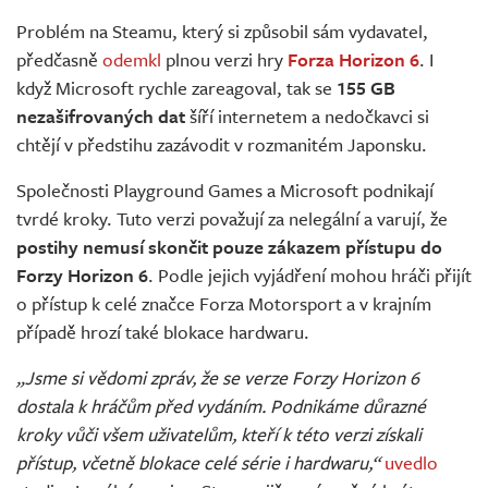
Živě
Problém na Steamu, který si způsobil sám vydavatel,
předčasně
odemkl
plnou verzi hry
Forza Horizon 6
. I
když Microsoft rychle zareagoval, tak se
155 GB
nezašifrovaných dat
šíří internetem a nedočkavci si
chtějí v předstihu zazávodit v rozmanitém Japonsku.
Společnosti Playground Games a Microsoft podnikají
tvrdé kroky. Tuto verzi považují za nelegální a varují, že
postihy nemusí skončit pouze zákazem přístupu do
Forzy Horizon 6
. Podle jejich vyjádření mohou hráči přijít
o přístup k celé značce Forza Motorsport a v krajním
případě hrozí také blokace hardwaru.
„Jsme si vědomi zpráv, že se verze Forzy Horizon 6
dostala k hráčům před vydáním. Podnikáme důrazné
kroky vůči všem uživatelům, kteří k této verzi získali
přístup, včetně blokace celé série i hardwaru,“
uvedlo