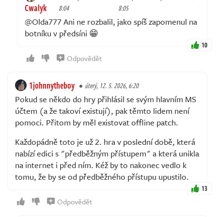
Cwalyk
8:04
8:05
@Olda777 Ani ne rozbalil, jako spíš zapomenul na
botníku v předsíni 😁
10
Odpovědět
1johnnytheboy
úterý, 12. 5. 2026, 6:20
Pokud se někdo do hry přihlásil se svým hlavním MS
účtem (a že takoví existují), pak těmto lidem není
pomoci. Přitom by měl existovat offline patch.
Každopádně toto je už 2. hra v poslední době, která
nabízí edici s "předběžným přístupem" a která unikla
na internet i před ním. Kéž by to nakonec vedlo k
tomu, že by se od předběžného přístupu upustilo.
13
Odpovědět