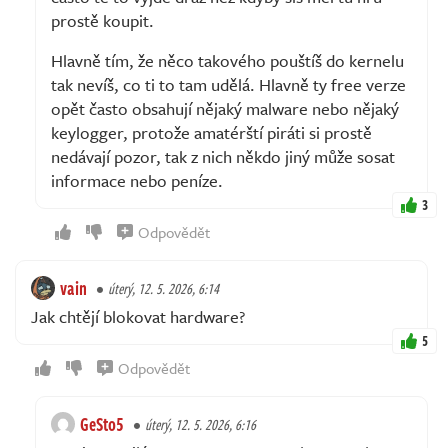
prostě koupit.
Hlavně tím, že něco takového pouštíš do kernelu
tak nevíš, co ti to tam udělá. Hlavně ty free verze
opět často obsahují nějaký malware nebo nějaký
keylogger, protože amatérští piráti si prostě
nedávají pozor, tak z nich někdo jiný může sosat
informace nebo peníze.
3
Odpovědět
vain
úterý, 12. 5. 2026, 6:14
Jak chtějí blokovat hardware?
5
Odpovědět
GeSto5
úterý, 12. 5. 2026, 6:16