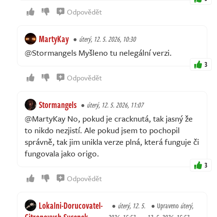
Odpovědět
MartyKay
úterý, 12. 5. 2026, 10:30
@Stormangels Myšleno tu nelegální verzi.
3
Odpovědět
Stormangels
úterý, 12. 5. 2026, 11:07
@MartyKay No, pokud je cracknutá, tak jasný že
to nikdo nezjistí. Ale pokud jsem to pochopil
správně, tak jim unikla verze plná, která funguje či
fungovala jako origo.
3
Odpovědět
Lokalni-Dorucovatel-
úterý, 12. 5.
Upraveno
úterý,
Citronovych-Susenek