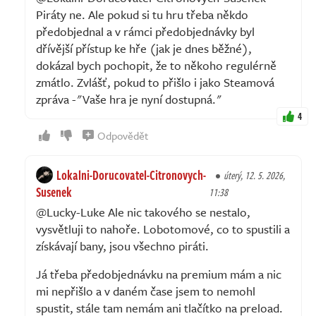
Piráty ne. Ale pokud si tu hru třeba někdo
předobjednal a v rámci předobjednávky byl
dřívější přístup ke hře (jak je dnes běžné),
dokázal bych pochopit, že to někoho regulérně
zmátlo. Zvlášť, pokud to přišlo i jako Steamová
zpráva -"Vaše hra je nyní dostupná."
4
Odpovědět
Lokalni-Dorucovatel-Citronovych-
úterý, 12. 5. 2026,
Susenek
11:38
@Lucky-Luke Ale nic takového se nestalo,
vysvětluji to nahoře. Lobotomové, co to spustili a
získávají bany, jsou všechno piráti.
Já třeba předobjednávku na premium mám a nic
mi nepřišlo a v daném čase jsem to nemohl
spustit, stále tam nemám ani tlačítko na preload.