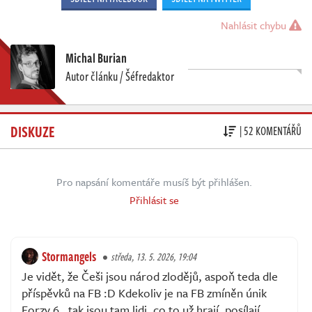
Nahlásit chybu
Michal Burian
Autor článku / Šéfredaktor
DISKUZE
| 52 KOMENTÁŘŮ
Pro napsání komentáře musíš být přihlášen.
Přihlásit se
Stormangels
středa, 13. 5. 2026, 19:04
Je vidět, že Češi jsou národ zlodějů, aspoň teda dle
příspěvků na FB :D Kdekoliv je na FB zmíněn únik
Forzy 6 , tak jsou tam lidi, co to už hrají, posílají