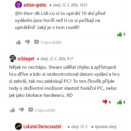
anton-spelec
úterý, 12. 5. 2026, 15:51
@h-thor-dk Lidi co si to upirátí 10 dní před
vydáním jsou horší než ti co si počkají na
upirátění? Jaký je v tom rozdíl?
3
Odpovědět
schimpet
úterý, 12. 5. 2026, 9:17
Nějak to nechápu. Steam udělal chybu a zpřístupnil
hru dříve a kdo si nezkontroloval datum vydání a hru
si zahrál, tak mu zablokují PC? To ten člověk přijde
tedy o doživotní možnost vlastnit funkční PC, nebo
jak jako blokace hardwaru. XD
4
6
Odpovědět
Lokalni-Dorucovatel-
úterý, 12. 5.
Upraveno
úterý,