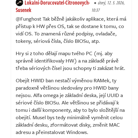
Lokalni-Dorucovatel-Citronovych-
úterý, 12. 5. 2026,
Susenek
10:37
@Funghost Tak běžně jakákoliv aplikace, která má
přístup k HW přes OS, tak se dostane k tomu, co
vidí OS. To znamená různé podpisy, ovladače,
tokeny, sériová čísla, číslo BIOSu, atp.
Hry si z toho dělají mapu tvého PC (mj. aby
správně identifikovaly HW) a na základě právě
třeba sériových čísel jsou schopny ti zakázat hrát.
Obejít HWID ban nestačí výměnou RAMek, ty
paradoxně většinou sledovány pro HWID bany
nejsou. Alfa omega je základní deska, její UUID a
sériové číslo BIOSu. Ale většinou se přidávají k
tomu i další komponenty, aby to bylo složitější na
obejití. Musel bys tedy minimálně vyměnit celou
základní desku, zformátovat disky, změnit MAC
adresu a přeinstalovat Windows.