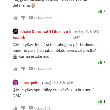
detailama
2
Odpovědět
Lokalni-Dorucovatel-Citronovych-
úterý, 12. 5. 2026,
Susenek
16:24
@MartyKay Jen ať si to stahují, za pár hodin/dní
budeme zase číst, jak si někdo zaviroval počítač
Karma je zdarma.
2
Odpovědět
anton-spelec
úterý, 12. 5. 2026, 18:48
@MartyKay spolehlivý crack? však ta hra nemá
DRM
1
Odpovědět