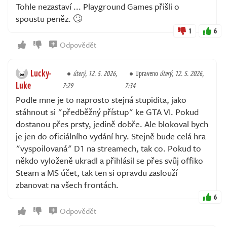
Tohle nezastaví ... Playground Games přišli o
spoustu peněz. 🙄
1
6
Odpovědět
Lucky-
úterý, 12. 5. 2026,
Upraveno
úterý, 12. 5. 2026,
Luke
7:29
7:34
Podle mne je to naprosto stejná stupidita, jako
stáhnout si "předběžný přístup" ke GTA VI. Pokud
dostanou přes prsty, jedině dobře. Ale blokoval bych
je jen do oficiálního vydání hry. Stejně bude celá hra
"vyspoilovaná" D1 na streamech, tak co. Pokud to
někdo vyloženě ukradl a přihlásil se přes svůj offiko
Steam a MS účet, tak ten si opravdu zaslouží
zbanovat na všech frontách.
6
Odpovědět