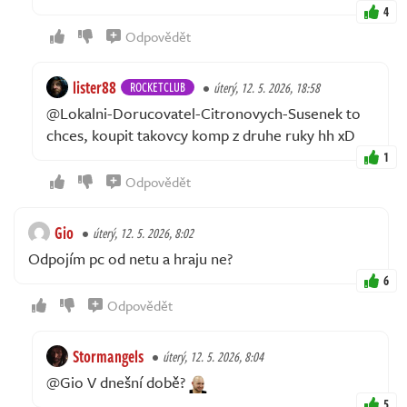
4
Odpovědět
lister88
ROCKETCLUB
úterý, 12. 5. 2026, 18:58
@Lokalni-Dorucovatel-Citronovych-Susenek to
chces, koupit takovcy komp z druhe ruky hh xD
1
Odpovědět
Gio
úterý, 12. 5. 2026, 8:02
Odpojím pc od netu a hraju ne?
6
Odpovědět
Stormangels
úterý, 12. 5. 2026, 8:04
@Gio V dnešní době?
5