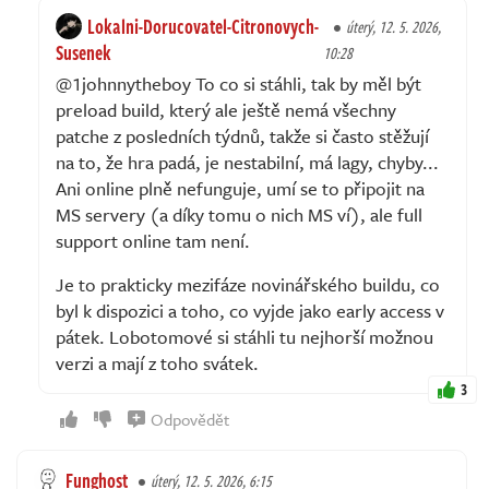
Lokalni-Dorucovatel-Citronovych-
úterý, 12. 5. 2026,
Susenek
10:28
@1johnnytheboy To co si stáhli, tak by měl být
preload build, který ale ještě nemá všechny
patche z posledních týdnů, takže si často stěžují
na to, že hra padá, je nestabilní, má lagy, chyby...
Ani online plně nefunguje, umí se to připojit na
MS servery (a díky tomu o nich MS ví), ale full
support online tam není.
Je to prakticky mezifáze novinářského buildu, co
byl k dispozici a toho, co vyjde jako early access v
pátek. Lobotomové si stáhli tu nejhorší možnou
verzi a mají z toho svátek.
3
Odpovědět
Funghost
úterý, 12. 5. 2026, 6:15