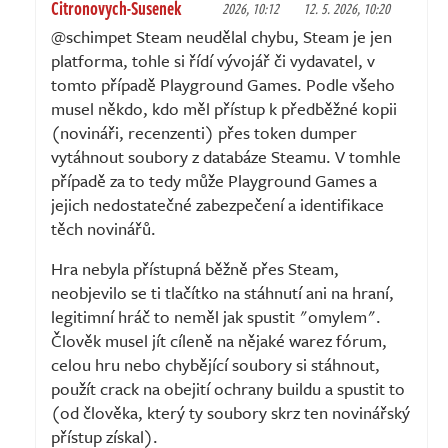
Citronovych-Susenek
2026, 10:12
12. 5. 2026, 10:20
@schimpet Steam neudělal chybu, Steam je jen
platforma, tohle si řídí vývojář či vydavatel, v
tomto případě Playground Games. Podle všeho
musel někdo, kdo měl přístup k předběžné kopii
(novináři, recenzenti) přes token dumper
vytáhnout soubory z databáze Steamu. V tomhle
případě za to tedy může Playground Games a
jejich nedostatečné zabezpečení a identifikace
těch novinářů.
Hra nebyla přístupná běžně přes Steam,
neobjevilo se ti tlačítko na stáhnutí ani na hraní,
legitimní hráč to neměl jak spustit "omylem".
Člověk musel jít cíleně na nějaké warez fórum,
celou hru nebo chybějící soubory si stáhnout,
použít crack na obejití ochrany buildu a spustit to
(od člověka, který ty soubory skrz ten novinářský
přístup získal).