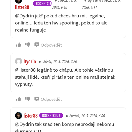
středa, 13. 5.
Upraveno
středa, 13. 5.
ROCKETCLUB
lister88
2026, 6:10
2026, 6:11
@Dydrin jak? pokud chces hru mit legalne,
online... leda ten hw spoofing, pokud to ale
realne funguje
Odpovědět
Dydrin
středa, 13. 5. 2026, 7:20
@lister88 legálně to chápu. Ale tohle většinou
stahují lidé, kteří pirátí a ten online mají stejnak
vypnutý.
Odpovědět
lister88
ROCKETCLUB
čtvrtek, 14. 5. 2026, 6:00
@Dydrin tak snad ten komp neprodaji nekomu
slusnemu :D