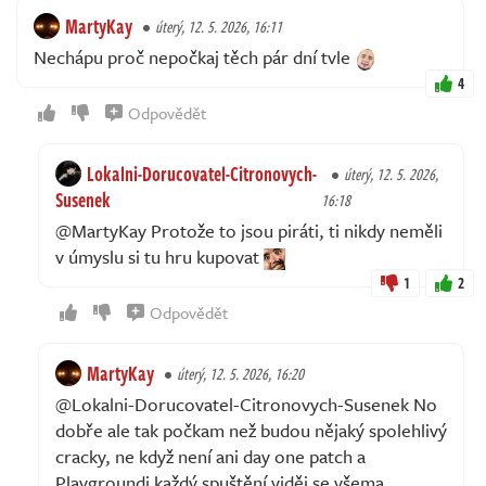
MartyKay
úterý, 12. 5. 2026, 16:11
Nechápu proč nepočkaj těch pár dní tvle
4
Odpovědět
Lokalni-Dorucovatel-Citronovych-
úterý, 12. 5. 2026,
Susenek
16:18
@MartyKay Protože to jsou piráti, ti nikdy neměli
v úmyslu si tu hru kupovat
1
2
Odpovědět
MartyKay
úterý, 12. 5. 2026, 16:20
@Lokalni-Dorucovatel-Citronovych-Susenek No
dobře ale tak počkam než budou nějaký spolehlivý
cracky, ne když není ani day one patch a
Playgroundi každý spuštění viděj se všema