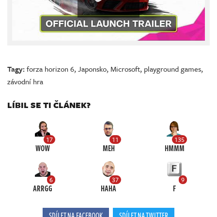
Tagy:
forza horizon 6
,
Japonsko
,
Microsoft
,
playground games
,
závodní hra
LÍBIL SE TI ČLÁNEK?
17
11
135
WOW
MEH
HMMM
6
37
9
ARRGG
HAHA
F
SDÍLET NA FACEBOOK
SDÍLET NA TWITTER