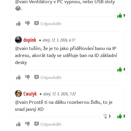
@vain Ventilátory v PC vypnou, nebo USB sloty
😂.
9
Odpovědět
dopink
úterý, 12. 5. 2026, 6:17
@vain tuším, že je to jako přidělování banu na IP
adresu, akorát tady se uděluje ban na ID základní
desky
4
Odpovědět
Cwalyk
úterý, 12. 5. 2026, 7:32
@vain Prostě ti na dálku rozeberou židlu, to je
snad jasný XD
3
8
Odpovědět