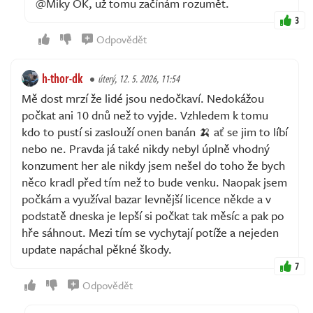
@Miky OK, už tomu začínám rozumět.
3
Odpovědět
h-thor-dk
úterý, 12. 5. 2026, 11:54
Mě dost mrzí že lidé jsou nedočkaví. Nedokážou
počkat ani 10 dnů než to vyjde. Vzhledem k tomu
kdo to pustí si zaslouží onen banán 🍌 ať se jim to líbí
nebo ne. Pravda já také nikdy nebyl úplně vhodný
konzument her ale nikdy jsem nešel do toho že bych
něco kradl před tím než to bude venku. Naopak jsem
počkám a využíval bazar levnější licence někde a v
podstatě dneska je lepší si počkat tak měsíc a pak po
hře sáhnout. Mezi tím se vychytají potíže a nejeden
update napáchal pěkné škody.
7
Odpovědět