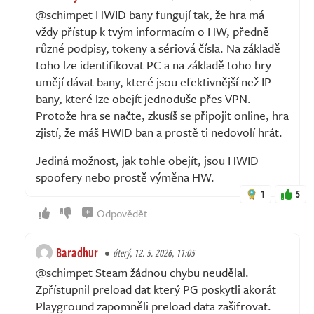
@schimpet HWID bany fungují tak, že hra má
vždy přístup k tvým informacím o HW, předně
různé podpisy, tokeny a sériová čísla. Na základě
toho lze identifikovat PC a na základě toho hry
umějí dávat bany, které jsou efektivnější než IP
bany, které lze obejít jednoduše přes VPN.
Protože hra se načte, zkusíš se připojit online, hra
zjistí, že máš HWID ban a prostě ti nedovolí hrát.
Jediná možnost, jak tohle obejít, jsou HWID
spoofery nebo prostě výměna HW.
1
5
Odpovědět
Baradhur
úterý, 12. 5. 2026, 11:05
@schimpet Steam žádnou chybu neudělal.
Zpřístupnil preload dat který PG poskytli akorát
Playground zapomněli preload data zašifrovat.