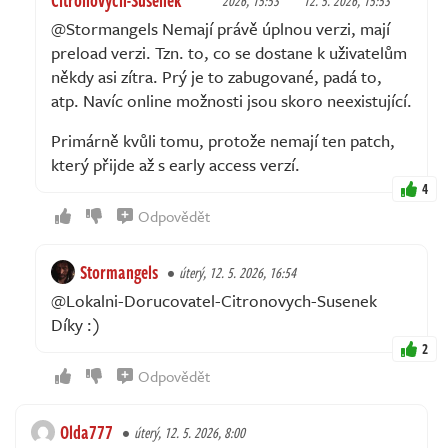
2026, 15:53
12. 5. 2026, 15:53
@Stormangels Nemají právě úplnou verzi, mají
preload verzi. Tzn. to, co se dostane k uživatelům
někdy asi zítra. Prý je to zabugované, padá to,
atp. Navíc online možnosti jsou skoro neexistující.
Primárně kvůli tomu, protože nemají ten patch,
který přijde až s early access verzí.
4
Odpovědět
Stormangels
úterý, 12. 5. 2026, 16:54
@Lokalni-Dorucovatel-Citronovych-Susenek
Díky :)
2
Odpovědět
Olda777
úterý, 12. 5. 2026, 8:00