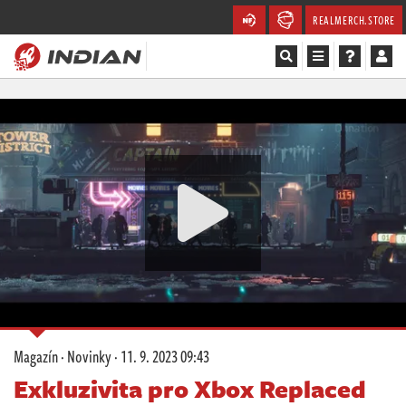
REALMERCH.STORE
Magazín
Recenze
Videa
Soutěže
Databáze
Komunita
Magazín
·
Novinky
·
11. 9. 2023 09:43
Redakce
Exkluzivita pro Xbox Replaced