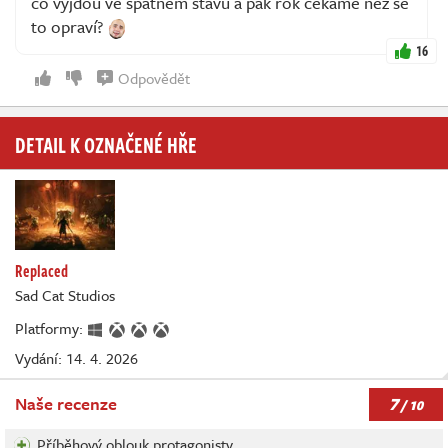
co vyjdou ve špatném stavu a pak rok čekáme než se
to opraví?
16
Odpovědět
DETAIL K OZNAČENÉ HŘE
Replaced
Sad Cat Studios
Platformy:
Vydání: 14. 4. 2026
7
Naše recenze
/ 10
Příběhový oblouk protagonisty