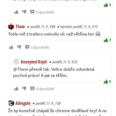
5
Odpovědět
Thom
pondělí, 11. 9., 9:08
Upraveno
pondělí, 11. 9., 9:13
Tohle mě z traileru oslovilo víc než většina her 🤗
7
Odpovědět
Anonymní Kojot
pondělí, 11. 9., 9:23
@Thom přesně tak. Velice dobře odvedená
poctivá práce! A jak se těším.
5
Odpovědět
Allesgute
pondělí, 11. 9., 7:58
Že by konečně chápali že chceme dodělané hry? A ne