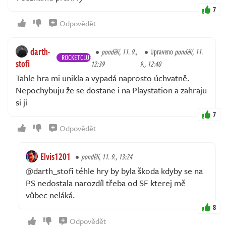
7
Odpovědět
darth-
pondělí, 11. 9.,
Upraveno
pondělí, 11.
ROCKETCLUB
stofi
12:39
9., 12:40
Tahle hra mi unikla a vypadá naprosto úchvatně.
Nepochybuju že se dostane i na Playstation a zahraju
si ji
7
Odpovědět
Elvis1201
pondělí, 11. 9., 13:24
@darth_stofi téhle hry by byla škoda kdyby se na
PS nedostala narozdíl třeba od SF kterej mě
vůbec neláká.
8
Odpovědět