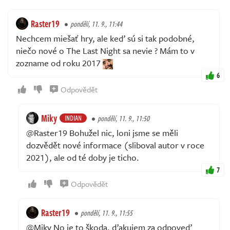
Raster19
pondělí, 11. 9., 11:44
Nechcem miešať hry, ale keď sú si tak podobné,
niečo nové o The Last Night sa nevie ? Mám to v
zozname od roku 2017
6
Odpovědět
Miky
INDIAN
pondělí, 11. 9., 11:50
@Raster19 Bohužel nic, loni jsme se měli
dozvědět nové informace (sliboval autor v roce
2021), ale od té doby je ticho.
7
Odpovědět
Raster19
pondělí, 11. 9., 11:55
@Miky No je to škoda, ďakujem za odpoveď