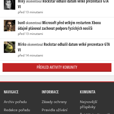
Miky
Rockstar odhalil datum velké prezentace GTA
okomentoval
VI
před 13 minutami
bun0
Microsoft před velkým restartem Xboxu
okomentoval
údajně plánoval zachovat podporu fyzických nosičů
před 13 minutami
Mirko
Rockstar odhalil datum velké prezentace GTA
okomentoval
VI
před 14 minutami
PŘEHLED AKTIVITY KOMUNITY
NAVIGACE
INFORMACE
KOMUNITA
Archiv pořadu
Zásady ochrany
Nejnovější
příspěvky
Redakce pořadu
Pravidla užívání