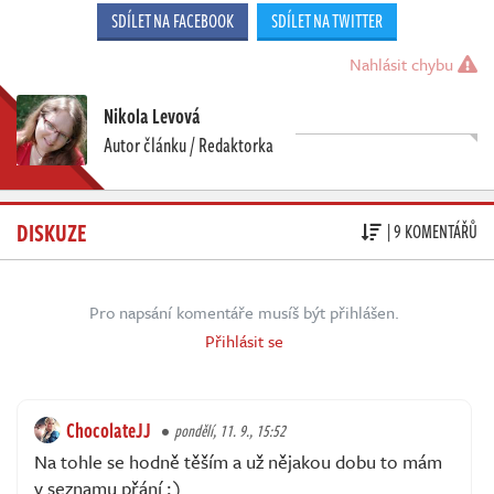
SDÍLET NA FACEBOOK
SDÍLET NA TWITTER
Nahlásit chybu
Nikola Levová
Autor článku / Redaktorka
DISKUZE
| 9 KOMENTÁŘŮ
Pro napsání komentáře musíš být přihlášen.
Přihlásit se
ChocolateJJ
pondělí, 11. 9., 15:52
Na tohle se hodně těším a už nějakou dobu to mám
v seznamu přání :)