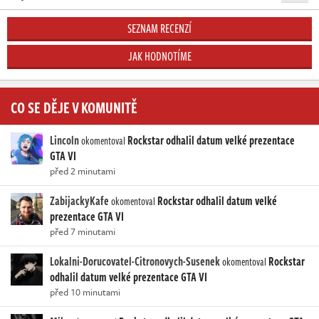
SEZNAM RECENZÍ
JAK HODNOTÍME
CO SE DĚJE V KOMUNITĚ
Lincoln
Rockstar odhalil datum velké prezentace
okomentoval
GTA VI
před 2 minutami
ZabijackyKafe
Rockstar odhalil datum velké
okomentoval
prezentace GTA VI
před 7 minutami
Lokalni-Dorucovatel-Citronovych-Susenek
Rockstar
okomentoval
odhalil datum velké prezentace GTA VI
před 10 minutami