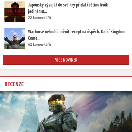
Japonský vývojář do své hry přidal češtinu kvůli
jedinému…
22 komentářů
Warhorse nehodlá měnit recept na úspěch. Další Kingdom
Come…
62 komentářů
VÍCE NOVINEK
RECENZE