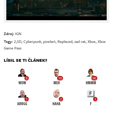
Zdroj:
IGN
Tagy:
2,5D
,
Cyberpunk
,
pixelart
,
Replaced
,
sad cat
,
Xbox
,
Xbox
Game Pass
LÍBIL SE TI ČLÁNEK?
8
10
90
WOW
MEH
HMMM
1
2
1
ARRGG
HAHA
F