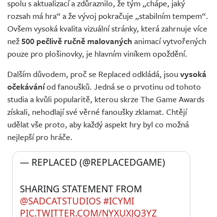
spolu s aktualizací a zdůraznilo, že tým „chápe, jaký
rozsah má hra“ a že vývoj pokračuje „stabilním tempem“.
Ovšem vysoká kvalita vizuální stránky, která zahrnuje více
než
500 pečlivě ručně malovaných
animací vytvořených
pouze pro plošinovky, je hlavním viníkem opoždění.
Dalším důvodem, proč se Replaced odkládá, jsou
vysoká
očekávání
od fanoušků. Jedná se o prvotinu od tohoto
studia a kvůli popularitě, kterou skrze The Game Awards
získali, nehodlají své věrné fanoušky zklamat. Chtějí
udělat vše proto, aby každý aspekt hry byl co možná
nejlepší pro hráče.
— REPLACED (@REPLACEDGAME) 
SHARING STATEMENT FROM 
@SADCATSTUDIOS
#ICYMI
PIC.TWITTER.COM/NYXUXJQ3YZ