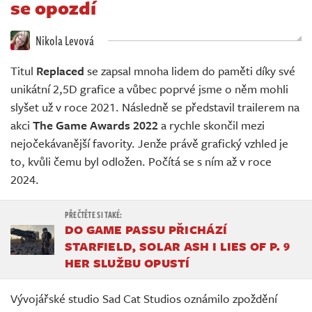
se opozdí
Živě
Nikola Levová
Titul
Replaced
se zapsal mnoha lidem do paměti díky své
unikátní 2,5D grafice a vůbec poprvé jsme o něm mohli
slyšet už v roce 2021. Následně se představil trailerem na
akci
The Game Awards 2022
a rychle skončil mezi
nejočekávanější favority. Jenže právě grafický vzhled je
to, kvůli čemu byl odložen. Počítá se s ním až v roce
2024.
DO GAME PASSU PŘICHÁZÍ
STARFIELD, SOLAR ASH I LIES OF P. 9
HER SLUŽBU OPUSTÍ
Vývojářské studio Sad Cat Studios oznámilo zpoždění