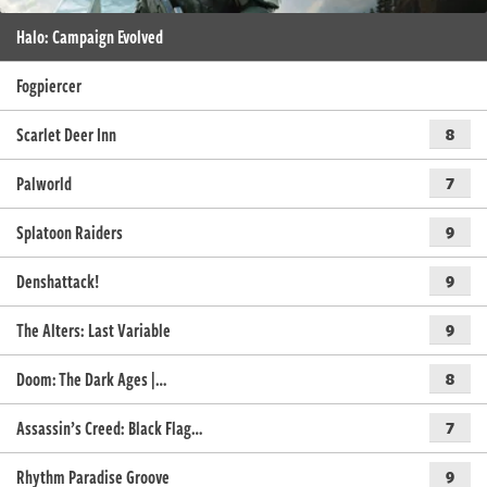
Halo: Campaign Evolved
Fogpiercer
Scarlet Deer Inn
8
Palworld
7
Splatoon Raiders
9
Denshattack!
9
The Alters: Last Variable
9
Doom: The Dark Ages |…
8
Assassin’s Creed: Black Flag…
7
Rhythm Paradise Groove
9