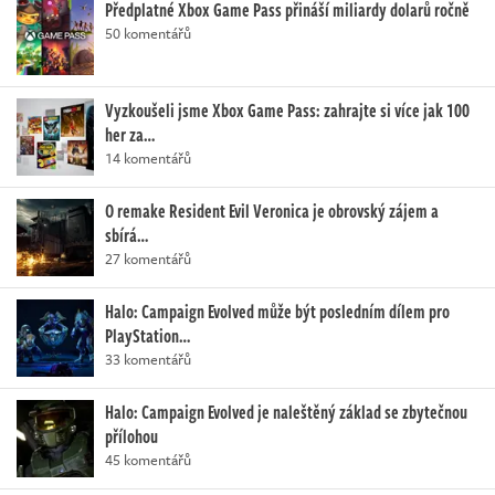
Předplatné Xbox Game Pass přináší miliardy dolarů ročně
50 komentářů
Vyzkoušeli jsme Xbox Game Pass: zahrajte si více jak 100
her za…
14 komentářů
O remake Resident Evil Veronica je obrovský zájem a
sbírá…
27 komentářů
Halo: Campaign Evolved může být posledním dílem pro
PlayStation…
33 komentářů
Halo: Campaign Evolved je naleštěný základ se zbytečnou
přílohou
45 komentářů