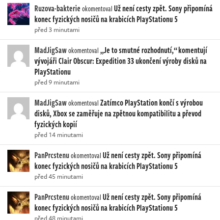
Ruzova-bakterie
Už není cesty zpět. Sony připomíná
okomentoval
konec fyzických nosičů na krabicích PlayStationu 5
před 3 minutami
MadJigSaw
„Je to smutné rozhodnutí,“ komentují
okomentoval
vývojáři Clair Obscur: Expedition 33 ukončení výroby disků na
PlayStationu
před 9 minutami
MadJigSaw
Zatímco PlayStation končí s výrobou
okomentoval
disků, Xbox se zaměřuje na zpětnou kompatibilitu a převod
fyzických kopií
před 14 minutami
PanPrcstenu
Už není cesty zpět. Sony připomíná
okomentoval
konec fyzických nosičů na krabicích PlayStationu 5
před 45 minutami
PanPrcstenu
Už není cesty zpět. Sony připomíná
okomentoval
konec fyzických nosičů na krabicích PlayStationu 5
před 48 minutami