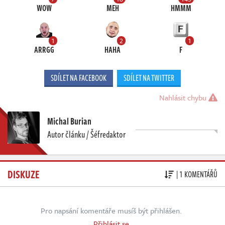
WOW
MEH
HMMM
1
2
1
ARRGG
HAHA
F
SDÍLET NA FACEBOOK
SDÍLET NA TWITTER
Nahlásit chybu
Michal Burian
Autor článku / Šéfredaktor
DISKUZE
| 1 KOMENTÁŘŮ
Pro napsání komentáře musíš být přihlášen.
Přihlásit se