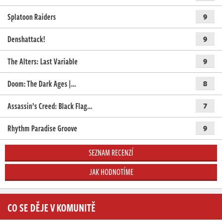
Splatoon Raiders
9
Denshattack!
9
The Alters: Last Variable
9
Doom: The Dark Ages |…
8
Assassin’s Creed: Black Flag…
7
Rhythm Paradise Groove
9
SEZNAM RECENZÍ
JAK HODNOTÍME
CO SE DĚJE V KOMUNITĚ