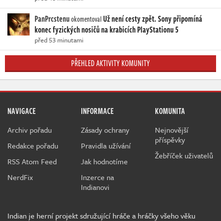
PanPrcstenu
Už není cesty zpět. Sony připomíná
okomentoval
konec fyzických nosičů na krabicích PlayStationu 5
před 53 minutami
PŘEHLED AKTIVITY KOMUNITY
NAVIGACE
INFORMACE
KOMUNITA
Archiv pořadu
Zásady ochrany
Nejnovější
příspěvky
Redakce pořadu
Pravidla užívání
Žebříček uživatelů
RSS Atom Feed
Jak hodnotíme
NerdFix
Inzerce na
Indianovi
Indian je herní projekt sdružující hráče a hráčky všeho věku