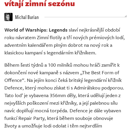
vítají zimní sezónu
Živě
Michal Burian
World of Warships: Legends
slaví nejkrásnější období
roku návratem Zimní flotily a tří nových prémiových lodí,
adventním kalendářem plným dobrot na nový rok a
klasickou kampaní s legendárním křižníkem.
Během šesti týdnů a 100 milníků mohou hráči zamířit k
dokončení nové kampaně s názvem „The Best Form of
Offence“. Na jejím konci čeká britský legendární křižník
Defence, který mohou získat ti s Admirálskou podporou.
Tato loď je vybavena 356mm děly, která udělují jeden z
nejvyšších poškození mezi křižníky, a její palebnou sílu
navíc doplňují mocná torpéda. Defence je dále vybaven
funkcí Repair Party, která během souboje obnovuje
životy a umožňuje lodi odolat i těm nejtvrdším