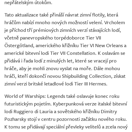
nepřátelským útokům.
Tato aktualizace také přináší návrat zimní flotily, která
hráčům nabízí mnoho nových možností velení. Vrcholem
je příchod tří prémiových zimních verzí stávajících lodí,
včetně panevropského torpédoborce Tier VII
Östergötland, amerického křižníku Tier VI New Orleans a
americké bitevní lodi Tier VII Constellation. K oslavám se
přidává i řada lodí z minulých let, které se vracejí pro
hráče, aby je mohli znovu vyslat na moře. Dále mohou
hráči, kteří dokončí novou Shipbuilding Collection, získat
zimní verzi britské letadlové lodi Tier III Hermes.
World of Warships: Legends také oslavuje konec roku
futuristickým pojetím. Kyberpunková verze italské bitevní
lodi Ruggiero di Lauria a sovětského křižníku Dimitry
Pozharsky stojí v centru pozornosti začátku nového roku.
K tomu se přidávají speciální převleky velitelů a zcela nový