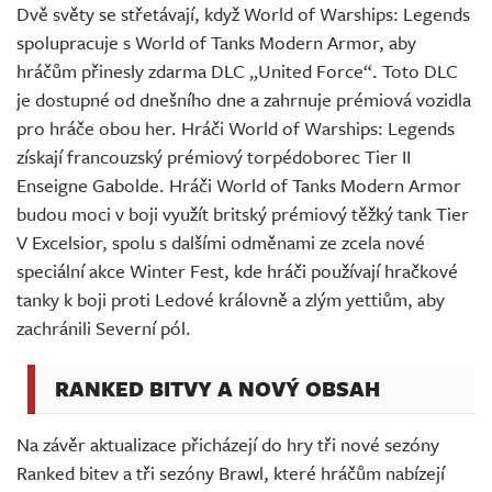
Dvě světy se střetávají, když World of Warships: Legends
spolupracuje s World of Tanks Modern Armor, aby
hráčům přinesly zdarma DLC „United Force“. Toto DLC
je dostupné od dnešního dne a zahrnuje prémiová vozidla
pro hráče obou her. Hráči World of Warships: Legends
získají francouzský prémiový torpédoborec Tier II
Enseigne Gabolde. Hráči World of Tanks Modern Armor
budou moci v boji využít britský prémiový těžký tank Tier
V Excelsior, spolu s dalšími odměnami ze zcela nové
speciální akce Winter Fest, kde hráči používají hračkové
tanky k boji proti Ledové královně a zlým yettiům, aby
zachránili Severní pól.
RANKED BITVY A NOVÝ OBSAH
Na závěr aktualizace přicházejí do hry tři nové sezóny
Ranked bitev a tři sezóny Brawl, které hráčům nabízejí