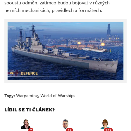
spoustu odměn, zatímco budou bojovat v různých
herních mechanikách, pravidlech a formátech.
Tagy:
Wargaming
,
World of Warships
LÍBIL SE TI ČLÁNEK?
7
18
143