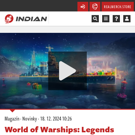
REALMERCH.STORE
Magazín
Recenze
Videa
Soutěže
Databáze
Komunita
Magazín
·
Novinky
·
18. 12. 2024 10:26
Redakce
World of Warships: Legends