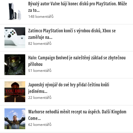
Bývalý autor Valve hájí konec disků pro PlayStation. Může
za to…
148 komentářů
Zatímco PlayStation končí s výrobou disků, Xbox se
zaměřuje na…
82 komentářů
Halo: Campaign Evolved je naleštěný základ se zbytečnou
přílohou
51 komentářů
Japonský vývojář do své hry přidal češtinu kvůli
jedinému…
22 komentářů
Warhorse nehodlá měnit recept na úspěch. Další Kingdom
Come…
62 komentářů