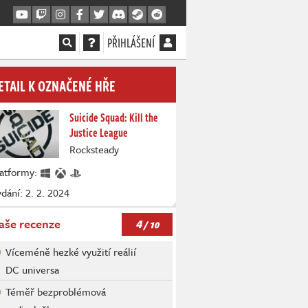
PŘIHLÁŠENÍ
ETAIL K OZNAČENÉ HŘE
Suicide Squad: Kill the
Justice League
Rocksteady
latformy:
dání: 2. 2. 2024
4
aše recenze
/ 10
Víceméně hezké využití reálií
DC universa
Téměř bezproblémová