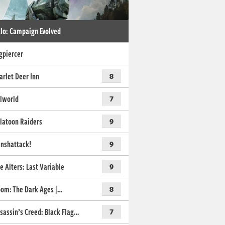
lo: Campaign Evolved
gpiercer
arlet Deer Inn
8
lworld
7
latoon Raiders
9
nshattack!
9
e Alters: Last Variable
9
om: The Dark Ages |…
8
sassin’s Creed: Black Flag…
7