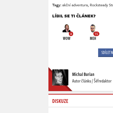
Tagy:
akční adventura
,
Rocksteady St
LÍBIL SE TI ČLÁNEK?
4
15
WOW
MEH
SDÍLET 
Michal Burian
Autor článku / Šéfredaktor
DISKUZE