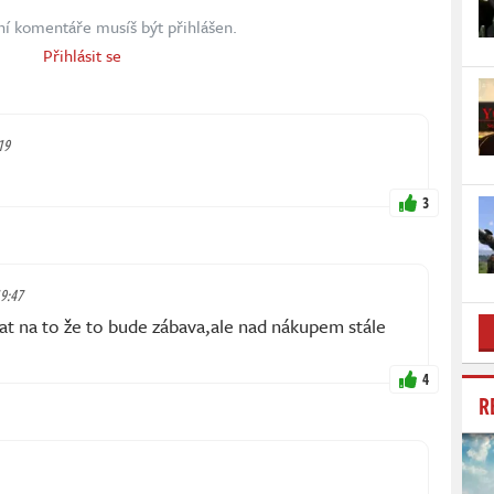
ní komentáře musíš být přihlášen.
Přihlásit se
19
3
19:47
tat na to že to bude zábava,ale nad nákupem stále
4
R