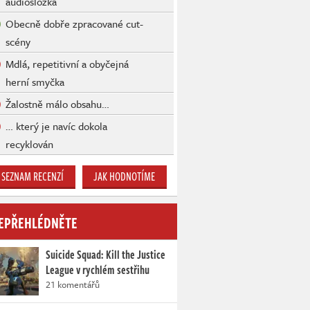
audiosložka
Obecně dobře zpracované cut-
scény
Mdlá, repetitivní a obyčejná
herní smyčka
Žalostně málo obsahu…
… který je navíc dokola
recyklován
SEZNAM RECENZÍ
JAK HODNOTÍME
EPŘEHLÉDNĚTE
Suicide Squad: Kill the Justice
League v rychlém sestřihu
21 komentářů