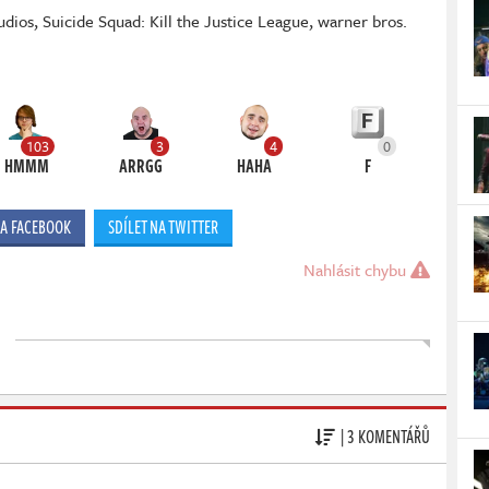
udios
,
Suicide Squad: Kill the Justice League
,
warner bros.
103
3
4
0
HMMM
ARRGG
HAHA
F
NA FACEBOOK
SDÍLET NA TWITTER
Nahlásit chybu
| 3 KOMENTÁŘŮ