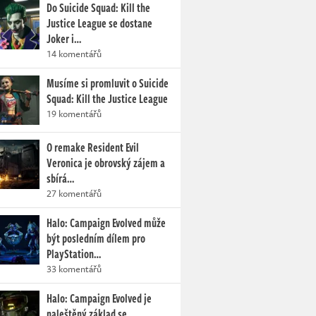
Do Suicide Squad: Kill the
Justice League se dostane
Joker i…
14 komentářů
Musíme si promluvit o Suicide
Squad: Kill the Justice League
19 komentářů
O remake Resident Evil
Veronica je obrovský zájem a
sbírá…
27 komentářů
Halo: Campaign Evolved může
být posledním dílem pro
PlayStation…
33 komentářů
Halo: Campaign Evolved je
naleštěný základ se