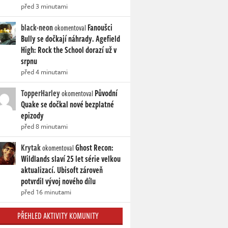
před 3 minutami
black-neon
Fanoušci
okomentoval
Bully se dočkají náhrady. Agefield
High: Rock the School dorazí už v
srpnu
před 4 minutami
TopperHarley
Původní
okomentoval
Quake se dočkal nové bezplatné
epizody
před 8 minutami
Krytak
Ghost Recon:
okomentoval
Wildlands slaví 25 let série velkou
aktualizací. Ubisoft zároveň
potvrdil vývoj nového dílu
před 16 minutami
PŘEHLED AKTIVITY KOMUNITY