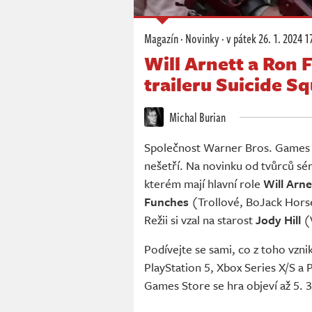
Magazín
·
Novinky
·
v pátek
26. 1. 2024 1
Will Arnett a Ron
traileru Suicide Sq
Michal Burian
Společnost Warner Bros. Games
nešetří. Na novinku od tvůrců sér
kterém mají hlavní role
Will Arn
Funches
(Trollové, BoJack Horse
Režii si vzal na starost
Jody Hill
(
Podívejte se sami, co z toho vznik
PlayStation 5, Xbox Series X/S a
Games Store se hra objeví až 5. 3