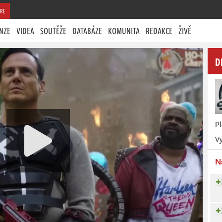
RE
NZE
VIDEA
SOUTĚŽE
DATABÁZE
KOMUNITA
REDAKCE
ŽIVĚ
D
P
Vy
N