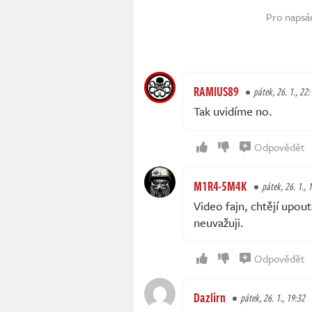
Pro napsá
RAMIUS89
pátek, 26. 1., 22:
Tak uvidíme no.
Odpovědět
M1R4-5M4K
pátek, 26. 1., 
Video fajn, chtějí upou
neuvažuji.
Odpovědět
Dazlirn
pátek, 26. 1., 19:32