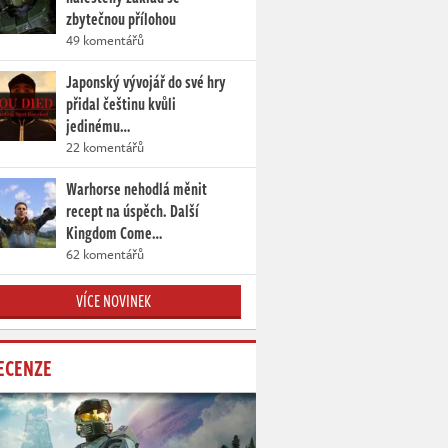
zbytečnou přílohou
49 komentářů
Japonský vývojář do své hry
přidal češtinu kvůli
jedinému…
22 komentářů
Warhorse nehodlá měnit
recept na úspěch. Další
Kingdom Come…
62 komentářů
VÍCE NOVINEK
ECENZE