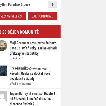
ythm Paradise Groove
9
SEZNAM RECENZÍ
JAK HODNOTÍME
O SE DĚJE V KOMUNITĚ
MajkRezonant
Baldur's
okomentoval
Gate 3 slaví tři roky. Larian odhalil
překvapivé statistiky
právě teď
jirka-hamrik665
okomentoval
Původní Quake se dočkal nové
bezplatné epizody
před 3 minutami
TopperHarley
Diablo 4
okomentoval
od Blizzardu konečně dorazí na
Nintendo Switch 2