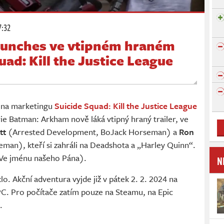
7:32
 Funches ve vtipném hraném
uad: Kill the Justice League
 na marketingu
Suicide Squad: Kill the Justice League
ie Batman: Arkham nově láká vtipný hraný trailer, ve
ett
(Arrested Development, BoJack Horseman) a
Ron
man), kteří si zahráli na Deadshota a „Harley Quinn“.
Ve jménu našeho Pána).
N
lo. Akční adventura vyjde již v pátek 2. 2. 2024 na
 PC. Pro počítače zatím pouze na Steamu, na Epic
.