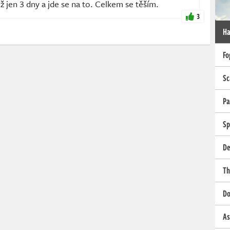
 jen 3 dny a jde se na to. Celkem se těším.
3
Ha
Fo
Sc
Pa
Sp
De
Th
Do
As