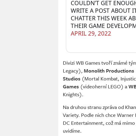
COULDN'T GET ENOUGH
WRITE A POST ABOUT IT
CHATTER THIS WEEK A
THEIR GAME DEVELOPM
APRIL 29, 2022
Divizi WB Games tvoří známé tým
Legacy),
Monolith Productions
Studios
(Mortal Kombat, Injusti
Games
(videoherní LEGO) a
WB
Knights).
Na druhou stranu zpráva od Khana
Variety. Podle nich chce Warner
DC Entertainment, což má mimo j
uvidíme.