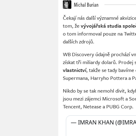
Michal Burian
Čekají nás další významné akvizic
tom, že
vývojářská studia spole
o tom informoval pouze na Twitte
dalších zdrojů.
WB Discovery údajně prochází vnit
získat tři miliardy dolarů. Prodej
vlastnictví
, takže se tady bavíme
Supermana, Harryho Pottera a P
Nikdo by se tak nemohl divit, kdy
jsou mezi zájemci Microsoft a Son
Tencent, Netease a PUBG Corp.
— IMRAN KHAN (@IMR