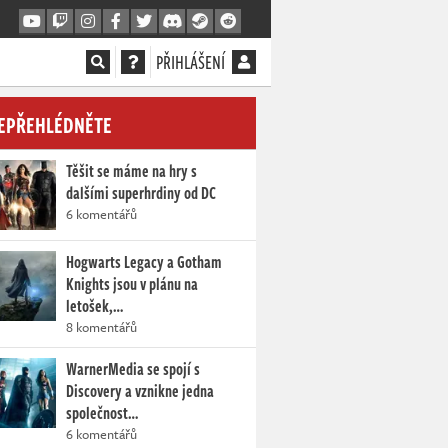
PŘIHLÁŠENÍ
EPŘEHLÉDNĚTE
Těšit se máme na hry s
dalšími superhrdiny od DC
6 komentářů
Hogwarts Legacy a Gotham
Knights jsou v plánu na
letošek,…
8 komentářů
WarnerMedia se spojí s
Discovery a vznikne jedna
společnost…
6 komentářů