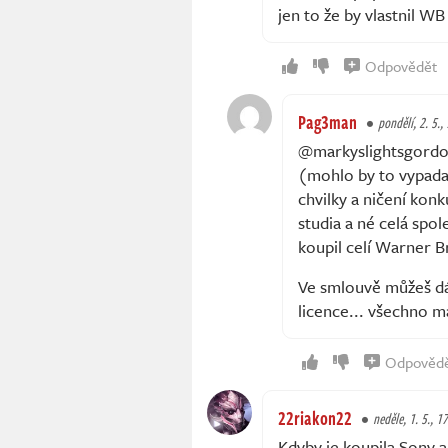
jen to že by vlastnil WB
Odpovědět
Pag3man
pondělí, 2. 5.,
@markyslightsgordon
(mohlo by to vypadat
chvilky a ničení konk
studia a né celá spo
koupil celí Warner B
Ve smlouvě můžeš dát
licence... všechno m
Odpověd
22riakon22
neděle, 1. 5., 1
Kdyby je koupila Sony a