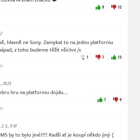
9
13
32
, hlavně ne Sony. Zamykat to na jednu platformu
ápad, z toho budeme těžit všichni /s
1
7
13
ět
., 20:23
bru hru na platformu dojdu...
7
9
ět
 2. 5., 9:10
S by to bylo jiné??!! Radši ať je koupí někdo jiný (