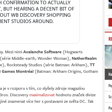
 CONFIRMATION TO ACTUALLY 
, BUT HEARING A DECENT BIT OF 
BOUT WB DISCOVERY SHOPPING 
ENT STUDIOS AROUND.
R
y. Mezi nimi
Avalanche Software
(Hogwarts
(série Middle-earth, Wonder Woman),
NetherRealm
ce), Rocksteady Studios (série Batman: Arkham),
TT
 Games Montréal
(Batman: Arkham Origins, Gotham
Ha
Fo
 je v rozporu s tím, co slyšely zdroje magazínu
 Bros. Discovery
maximalizovat
hodnotu značek divize
Sc
iné znamenat více her s postavami ze světa DC. Tak
Pa