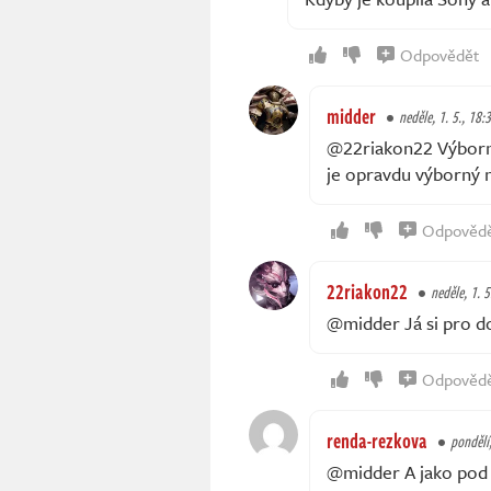
Odpovědět
midder
neděle, 1. 5., 18:
@22riakon22 Výborně
je opravdu výborný n
Odpověd
22riakon22
neděle, 1. 5
@midder Já si pro do
Odpověd
renda-rezkova
pondělí,
@midder A jako pod M