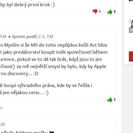
 by byl dobrý první krok :)
1
9
 7:54
Upraveno
pondělí, 2. 5., 7:54
 Myslím si že MS do toho nepůjdou kvůli Act blizz
 jako predátorství koupit tolik společností během
urence, pokud se to dá tak brát, když jsou to jen
lečnost) za mě největší smysl by bylo, kdy by Apple
ros discovery... :D
 koupi výhradního práva, kde by se řešila i
á jen nějakou cenu... :)
5
ět
7:33
 oživila Arkham značku ❤️