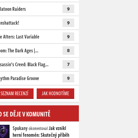
latoon Raiders
9
nshattack!
9
e Alters: Last Variable
9
om: The Dark Ages |…
8
sassin’s Creed: Black Flag…
7
ythm Paradise Groove
9
SEZNAM RECENZÍ
JAK HODNOTÍME
O SE DĚJE V KOMUNITĚ
Spukany
Jak vznikl
okomentoval
herní fenomén: Skutečný příběh