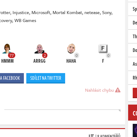
Sp
otter
,
Injustice
,
Microsoft
,
Mortal Kombat
,
netease
,
Sony
,
covery
,
WB Games
De
Th
Do
77
2
0
0
HMMM
ARRGG
HAHA
F
As
Rh
NA FACEBOOK
SDÍLET NA TWITTER
Nahlásit chybu
C
| 8 KOMENTÁŘŮ