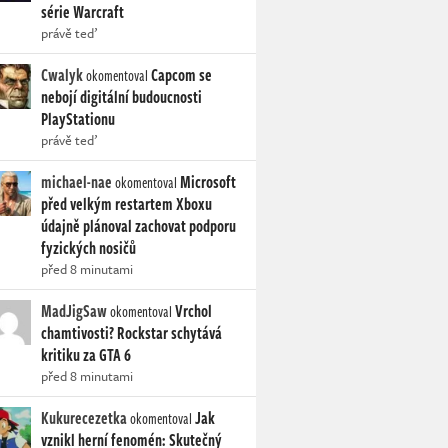
série Warcraft
právě teď
Cwalyk
Capcom se
okomentoval
nebojí digitální budoucnosti
PlayStationu
právě teď
michael-nae
Microsoft
okomentoval
před velkým restartem Xboxu
údajně plánoval zachovat podporu
fyzických nosičů
před 8 minutami
MadJigSaw
Vrchol
okomentoval
chamtivosti? Rockstar schytává
kritiku za GTA 6
před 8 minutami
Kukurecezetka
Jak
okomentoval
vznikl herní fenomén: Skutečný