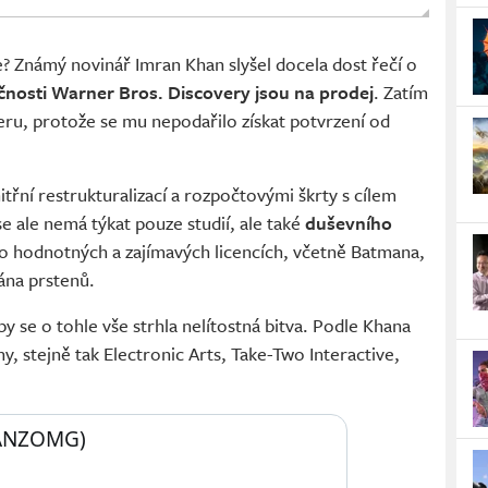
e? Známý novinář Imran Khan slyšel docela dost řečí o
čnosti Warner Bros. Discovery jsou na prodej
. Zatím
ru, protože se mu nepodařilo získat potvrzení od
řní restrukturalizací a rozpočtovými škrty s cílem
 se ale nemá týkat pouze studií, ale také
duševního
 o hodnotných a zajímavých licencích, včetně Batmana,
ána prstenů.
by se o tohle vše strhla nelítostná bitva. Podle Khana
y, stejně tak Electronic Arts, Take-Two Interactive,
ANZOMG) 