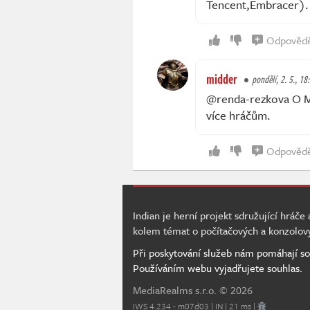
Tencent,Embracer).
Odpověd
midder
pondělí, 2. 5., 18
@renda-rezkova O MS
více hráčům.
Odpověd
Indian je herní projekt sdružující hráče
kolem témat o počítačových a konzolov
Při poskytování služeb nám pomáhají so
Používáním webu vyjadřujete souhlas.
MediaRealms s.r.o.
© 2026
IWS 4.234 - m07d03 | IN | 21 ms |