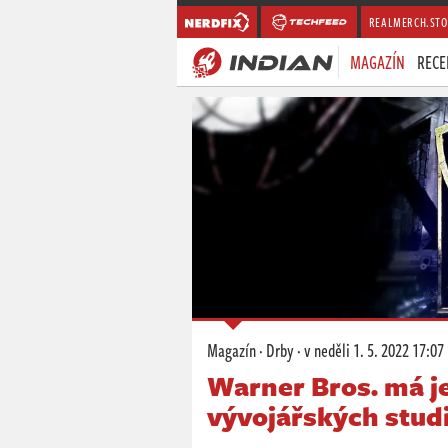
REALMERCH.STO
MAGAZÍN
RECE
Magazín
·
Drby
·
v neděli
1. 5. 2022 17:07
Warner Bros. má je
vývojářských studi