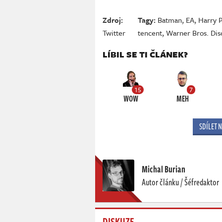
Zdroj:
Tagy:
Batman
,
EA
,
Harry P
Twitter
tencent
,
Warner Bros. Dis
LÍBIL SE TI ČLÁNEK?
15
7
WOW
MEH
SDÍLET 
Michal Burian
Autor článku / Šéfredaktor
DISKUZE