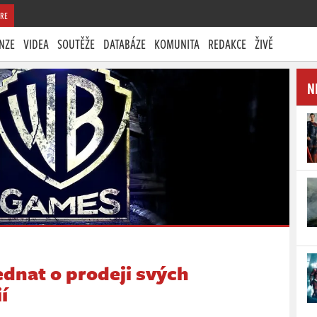
RE
NZE
VIDEA
SOUTĚŽE
DATABÁZE
KOMUNITA
REDAKCE
ŽIVĚ
N
dnat o prodeji svých
í