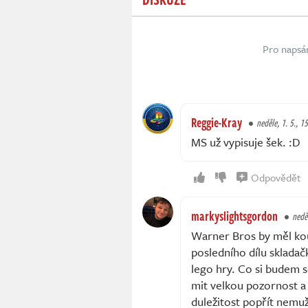
Pro napsá
Reggie-Kray
neděle, 1. 5., 1
MS už vypisuje šek. :D
Odpovědět
markyslightsgordon
neděl
Warner Bros by měl ko
posledního dílu skladač
lego hry. Co si budem
mit velkou pozornost a 
duležitost popřít nemuž