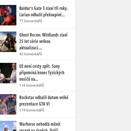
Baldur's Gate 3 slaví tři roky.
Larian odhalil překvapivé…
77 komentářů
Ghost Recon: Wildlands slaví
25 let série velkou
aktualizací.…
42 komentářů
Už není cesty zpět. Sony
připomíná konec fyzických
nosičů na…
116 komentářů
Rockstar odhalil datum velké
prezentace GTA VI
119 komentářů
Warhorse nehodlá měnit
recept na úspěch. Další