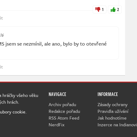
1
2
ět
:16
 jsem se nezmínil, ale ano, bylo by to otevřené
ět
NAVIGACE
INFORMACE
 a hráčky všeho věku
ých hrách.
Archiv pořadu
Zásady ochrany
Redakce pořadu
Pravidla užívání
ubory cookie.
RSS Atom Feed
Jak hodnotíme
NerdFix
Inzerce na Indianovi