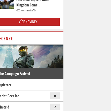
Kingdom Come…
62 komentářů
VÍCE NOVINEK
ECENZE
lo: Campaign Evolved
gpiercer
arlet Deer Inn
8
lworld
7