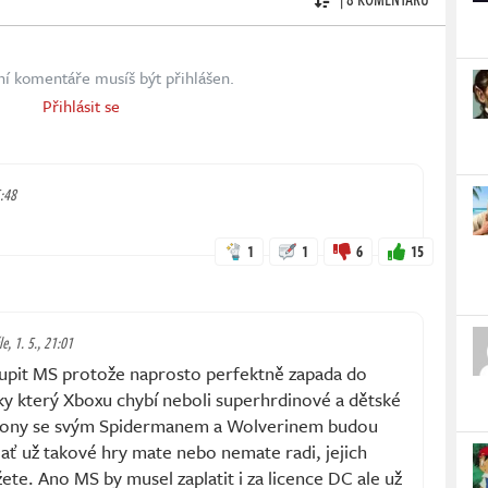
ní komentáře musíš být přihlášen.
Přihlásit se
5:48
1
1
6
15
e, 1. 5., 21:01
upit MS protože naprosto perfektně zapada do
ky který Xboxu chybí neboli superhrdinové a dětské
 sony se svým Spidermanem a Wolverinem budou
ať už takové hry mate nebo nemate radi, jejich
ete. Ano MS by musel zaplatit i za licence DC ale už