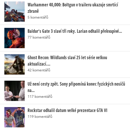
Warhammer 40,000: Boltgun v traileru ukazuje smrtící
zbraně
5 komentářů
Baldur's Gate 3 slaví tři roky. Larian odhalil překvapivé…
77 komentářů
Ghost Recon: Wildlands slaví 25 let série velkou
aktualizací.…
42 komentářů
Už není cesty zpět. Sony připomíná konec fyzických nosičů
na…
117 komentářů
Rockstar odhalil datum velké prezentace GTA VI
119 komentářů