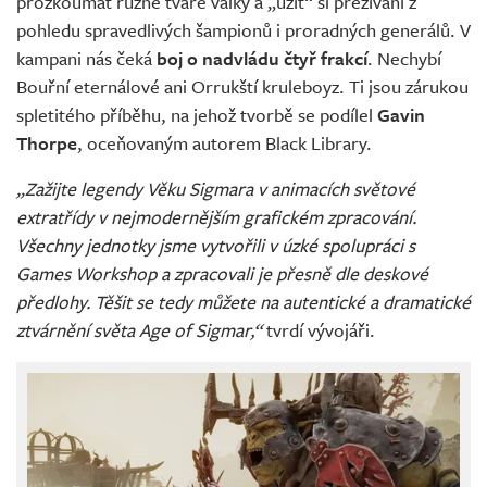
prozkoumat různé tváře války a „užít“ si přežívání z
pohledu spravedlivých šampionů i proradných generálů. V
kampani nás čeká
boj o nadvládu čtyř frakcí
. Nechybí
Bouřní eternálové ani Orrukští kruleboyz. Ti jsou zárukou
spletitého příběhu, na jehož tvorbě se podílel
Gavin
Thorpe
, oceňovaným autorem Black Library.
„Zažijte legendy Věku Sigmara v animacích světové
extratřídy v nejmodernějším grafickém zpracování.
Všechny jednotky jsme vytvořili v úzké spolupráci s
Games Workshop a zpracovali je přesně dle deskové
předlohy. Těšit se tedy můžete na autentické a dramatické
ztvárnění světa Age of Sigmar,“
tvrdí vývojáři.