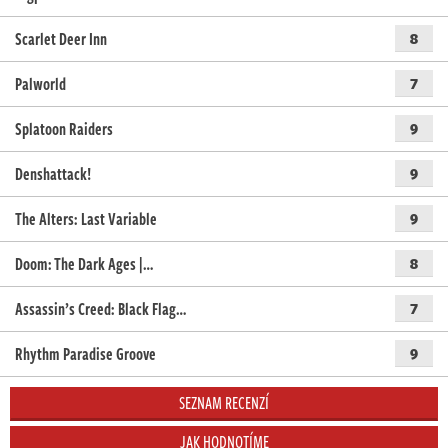
Scarlet Deer Inn
8
Palworld
7
Splatoon Raiders
9
Denshattack!
9
The Alters: Last Variable
9
Doom: The Dark Ages |…
8
Assassin’s Creed: Black Flag…
7
Rhythm Paradise Groove
9
SEZNAM RECENZÍ
JAK HODNOTÍME