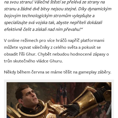
na svou stranu! Válečné štěstí se přelévá ze strany na
stranu a žádné dvě bitvy nejsou stejné. Díky dynamickým
bojovým technologickým stromům vylepšujte a
specializujte svá vojska tak, abyste nepříteli dokázali
efektivně čelit a získali nad ním převahu!“
V online režimech pro více hráčů napříč platformami
můžete vyzvat válečníky z celého světa a pokusit se
obsadit říši Ghur. Chybět nebudou hodnocené zápasy o
trůn skutečného vládce Ghuru.
Někdy během června se máme těšit na gameplay záběry.