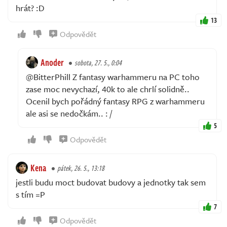
hrát? :D
13
Odpovědět
Anoder
sobota, 27. 5., 0:04
@BitterPhill Z fantasy warhammeru na PC toho
zase moc nevychazí, 40k to ale chrlí solidně..
Ocenil bych pořádný fantasy RPG z warhammeru
ale asi se nedočkám.. : /
5
Odpovědět
Kena
pátek, 26. 5., 13:18
jestli budu moct budovat budovy a jednotky tak sem
s tím =P
7
Odpovědět