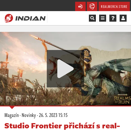
REALMERCH.STORE
Magazín
Recenze
Videa
Soutěže
Databáze
Komunita
Magazín
·
Novinky
·
26. 5. 2023 15:15
Redakce
Studio Frontier přichází s real-