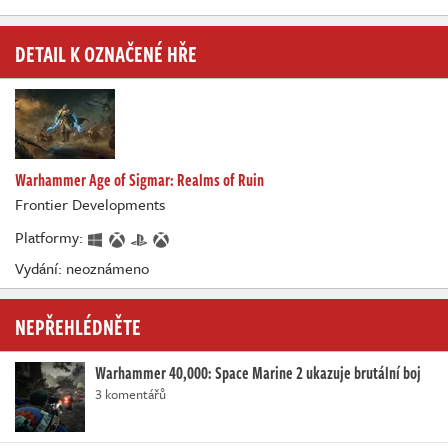
DETAIL K OZNAČENÉ HŘE
Warhammer Age of Sigmar: Realms of Ruin
Frontier Developments
Platformy:
Vydání: neoznámeno
NEPŘEHLÉDNĚTE
Warhammer 40,000: Space Marine 2 ukazuje brutální boj
3 komentářů