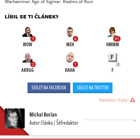
Warhammer Age of Sigmar: Realms of Ruin
LÍBIL SE TI ČLÁNEK?
7
6
91
WOW
MEH
HMMM
2
1
0
ARRGG
HAHA
F
SDÍLET NA FACEBOOK
SDÍLET NA TWITTER
Nahlásit chybu
Michal Burian
Autor článku / Šéfredaktor