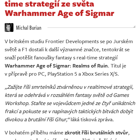
time strategií ze světa
Živě
Warhammer Age of Sigmar
Michal Burian
V britském studiu Frontier Developments se po Jurském
světě a F1 dostali k další významné značce, tentokrát se
snaží potěšit fanoušky fantasy s real-time strategií
Warhammer Age of Sigmar: Realms of Ruin
. Titul je
v přípravě pro PC, PlayStation 5 a Xbox Series X/S.
„Zažijte říši smrtelníků ztvárněnou v realtimové strategii,
která se odehrává v rozsáhlém fantasy světě od Games
Workshop. Staňte se vojevůdcem jedné ze čtyř unikátních
frakcí a pokuste se v napínavých taktických bitvách dobýt
divokou a brutální říši Ghur,“
láká tisková zpráva.
V bohatém příběhu máme
zkrotit říši brutálních stvůr
,