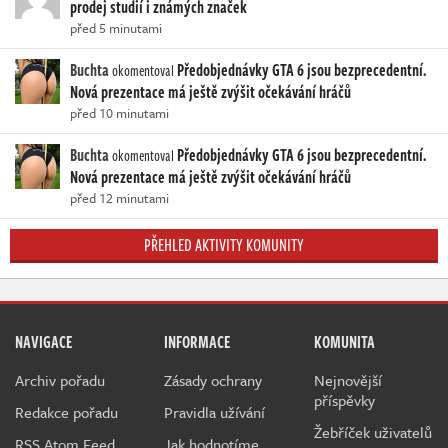
prodej studií i známých značek
před 5 minutami
Buchta
Předobjednávky GTA 6 jsou bezprecedentní.
okomentoval
Nová prezentace má ještě zvýšit očekávání hráčů
před 10 minutami
Buchta
Předobjednávky GTA 6 jsou bezprecedentní.
okomentoval
Nová prezentace má ještě zvýšit očekávání hráčů
před 12 minutami
PŘEHLED AKTIVITY KOMUNITY
NAVIGACE
INFORMACE
KOMUNITA
Archiv pořadu
Zásady ochrany
Nejnovější
příspěvky
Redakce pořadu
Pravidla užívání
Žebříček uživatelů
RSS Atom Feed
Jak hodnotíme