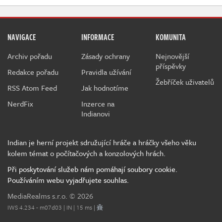
NAVIGACE
INFORMACE
KOMUNITA
Archiv pořadu
Zásady ochrany
Nejnovější
příspěvky
Redakce pořadu
Pravidla užívání
Žebříček uživatelů
RSS Atom Feed
Jak hodnotíme
NerdFix
Inzerce na
Indianovi
Indian je herní projekt sdružující hráče a hráčky všeho věku
kolem témat o počítačových a konzolových hrách.
Při poskytování služeb nám pomáhají soubory cookie.
Používáním webu vyjadřujete souhlas.
MediaRealms s.r.o.
© 2026
IWS 4.234 - m07d03 | IN | 15 ms |