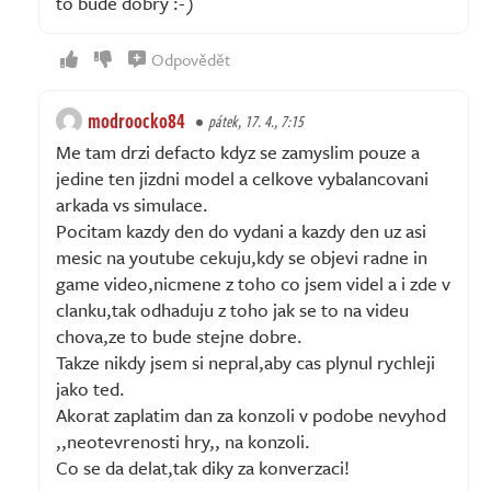
to bude dobrý :-)
Odpovědět
modroocko84
pátek, 17. 4., 7:15
Me tam drzi defacto kdyz se zamyslim pouze a
jedine ten jizdni model a celkove vybalancovani
arkada vs simulace.
Pocitam kazdy den do vydani a kazdy den uz asi
mesic na youtube cekuju,kdy se objevi radne in
game video,nicmene z toho co jsem videl a i zde v
clanku,tak odhaduju z toho jak se to na videu
chova,ze to bude stejne dobre.
Takze nikdy jsem si nepral,aby cas plynul rychleji
jako ted.
Akorat zaplatim dan za konzoli v podobe nevyhod
,,neotevrenosti hry,, na konzoli.
Co se da delat,tak diky za konverzaci!