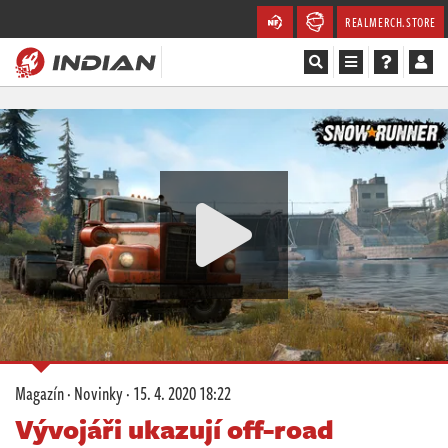
REALMERCH.STORE
Magazín
Recenze
Videa
Soutěže
Databáze
Komunita
Magazín
·
Novinky
·
15. 4. 2020 18:22
Redakce
Vývojáři ukazují off-road