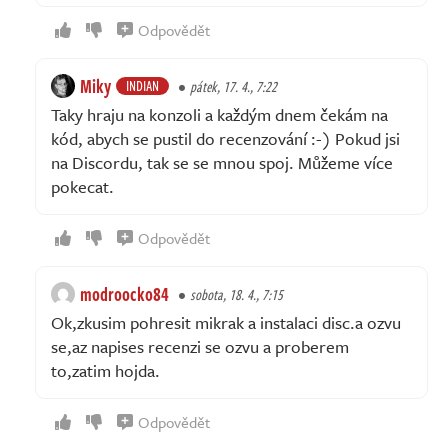
Odpovědět
Miky
INDIAN
pátek, 17. 4., 7:22
Taky hraju na konzoli a každým dnem čekám na
kód, abych se pustil do recenzování :-) Pokud jsi
na Discordu, tak se se mnou spoj. Můžeme více
pokecat.
Odpovědět
modroocko84
sobota, 18. 4., 7:15
Ok,zkusim pohresit mikrak a instalaci disc.a ozvu
se,az napises recenzi se ozvu a proberem
to,zatim hojda.
Odpovědět