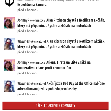
Expeditions: Samurai
před 1 hodinou
JohnnyR
Alan Ritchson chystá s Netflixem akčňák,
okomentoval
který má připomínat Rychle a zběsile na motorkách
před 1 hodinou
Wawries
Alan Ritchson chystá s Netflixem akčňák,
okomentoval
který má připomínat Rychle a zběsile na motorkách
před 1 hodinou
JohnnyR
Aliens: Fireteam Elite 2 láká na
okomentoval
kooperativní chaos proti xenomorfům
před 1 hodinou
Wawries
Akční jízda Bad Day at the Office nabídne
okomentoval
adrenalinovou jízdu z pohledu první osoby
před 1 hodinou
PŘEHLED AKTIVITY KOMUNITY