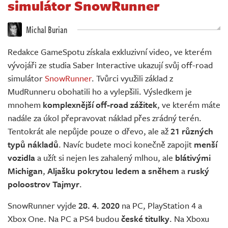
simulátor SnowRunner
Živě
Michal Burian
Redakce GameSpotu získala exkluzivní video, ve kterém
vývojáři ze studia Saber Interactive ukazují svůj off-road
simulátor
SnowRunner
. Tvůrci využili základ z
MudRunneru obohatili ho a vylepšili. Výsledkem je
mnohem
komplexnější off-road zážitek
, ve kterém máte
nadále za úkol přepravovat náklad přes zrádný terén.
Tentokrát ale nepůjde pouze o dřevo, ale až
21 různých
typů nákladů
. Navíc budete moci konečně zapojit
menší
vozidla
a užít si nejen les zahalený mlhou, ale
blátivými
Michigan
,
Aljašku pokrytou ledem a sněhem
a
ruský
poloostrov Tajmyr
.
SnowRunner vyjde
28. 4. 2020
na PC, PlayStation 4 a
Xbox One. Na PC a PS4 budou
české titulky
. Na Xboxu