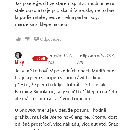
Jak pisete,jezdit ve starem spint.ci mudrunneru
stale dokola to je pro skalni fanousky,me to bavi
kupodivu stale ,neuveritelna parba i kdyz
manzelka si klepe na celo.
Odpovědět
pátek, 17. 4.,
Upraveno
pátek, 17. 4.,
INDIAN
Miky
7:03
7:04
Taky mě to baví. V posledních dnech MudRunner
hraju a jsem schopen v tom trávit hodiny. I
přesto, že jsem to kdysi dohrál :-D To je jak
Farming Simulator, taky si někteří klepou na čelo,
ale má to silnou a tvořivou komunitu.
U SnowRunneru je vidět, že posunuli hodně
grafiku, mají dle všeho nový engine. K tomu dost
odlišné prostředí, více nákladů, více aut atd. Snad