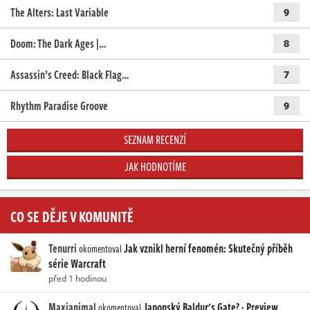
The Alters: Last Variable
9
Doom: The Dark Ages |…
8
Assassin’s Creed: Black Flag…
7
Rhythm Paradise Groove
9
SEZNAM RECENZÍ
JAK HODNOTÍME
CO SE DĚJE V KOMUNITĚ
Tenurri
Jak vznikl herní fenomén: Skutečný příběh
okomentoval
série Warcraft
před 1 hodinou
Maxianimal
Japonský Baldur's Gate? - Preview
okomentoval