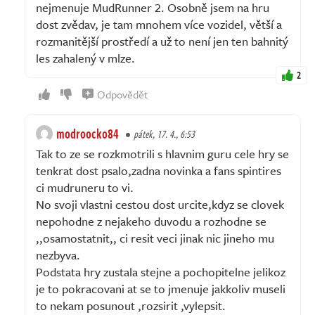
nejmenuje MudRunner 2. Osobně jsem na hru
dost zvědav, je tam mnohem více vozidel, větší a
rozmanitější prostředí a už to není jen ten bahnitý
les zahalený v mlze.
2
Odpovědět
modroocko84
pátek, 17. 4., 6:53
Tak to ze se rozkmotrili s hlavnim guru cele hry se
tenkrat dost psalo,zadna novinka a fans spintires
ci mudruneru to vi.
No svoji vlastni cestou dost urcite,kdyz se clovek
nepohodne z nejakeho duvodu a rozhodne se
,,osamostatnit,, ci resit veci jinak nic jineho mu
nezbyva.
Podstata hry zustala stejne a pochopitelne jelikoz
je to pokracovani at se to jmenuje jakkoliv museli
to nekam posunout ,rozsirit ,vylepsit.