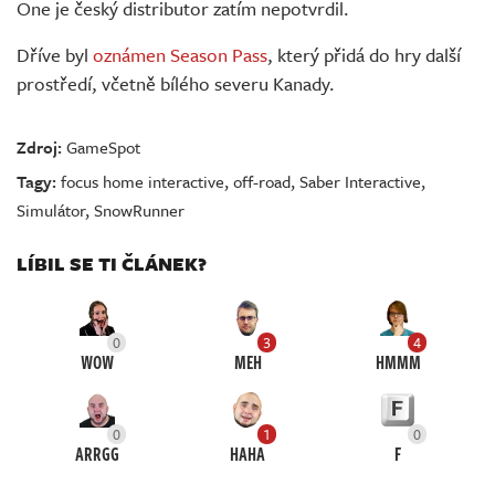
One je český distributor zatím nepotvrdil.
Dříve byl
oznámen Season Pass
, který přidá do hry další
prostředí, včetně bílého severu Kanady.
Zdroj:
GameSpot
Tagy:
focus home interactive
,
off-road
,
Saber Interactive
,
Simulátor
,
SnowRunner
LÍBIL SE TI ČLÁNEK?
0
3
4
WOW
MEH
HMMM
0
1
0
ARRGG
HAHA
F