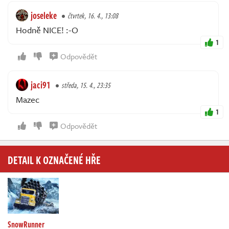
joseleke
čtvrtek, 16. 4., 13:08
Hodně NICE! :-O
1
Odpovědět
jaci91
středa, 15. 4., 23:35
Mazec
1
Odpovědět
DETAIL K OZNAČENÉ HŘE
SnowRunner