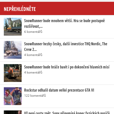
NEPŘEHLÉDNĚTE
SnowRunner bude mnohem větší. Hra se bude postupně
rozšiřovat,…
6 komentářů
SnowRunner hezky česky, další investice THQ Nordic, The
Crew 2…
4 komentářů
SnowRunner bude hráče bavit i po dokončení hlavních misí
4 komentářů
Rockstar odhalil datum velké prezentace GTA VI
122 komentářů
Už není cesty zpět. Sony připomíná konec fyzických nosičů