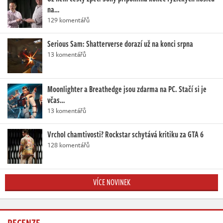
na…
129 komentářů
Serious Sam: Shatterverse dorazí už na konci srpna
13 komentářů
Moonlighter a Breathedge jsou zdarma na PC. Stačí si je
včas…
13 komentářů
Vrchol chamtivosti? Rockstar schytává kritiku za GTA 6
128 komentářů
VÍCE NOVINEK
RECENZE