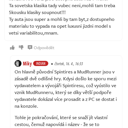
Ta sovetska klasika tady vubec neni,mohli tam treba
5kousku klasiky soupnout!!!
Ty auta jsou super a mohli by tam byt,z dostupneho
materialu to vypada na opet luxusni jizdni model s
vetsi variabilitou,mnam.
Odpovědět
Miky
INDIAN
čtvrtek, 16. 4., 16:33
On hlavně původní Spintires a MudRunner jsou v
zásadě dvě odlišné hry. Kdysi došlo ke sporu mezi
vydavatelem a vývojáři Spintiresu, což vyústilo ve
vznik MudRunneru, který se díky větší podpoře
vydavatele dokázal více prosadit a z PC se dostat i
na konzole.
Tohle je pokračování, které se snaží jít vlastní
cestou, čemuž napovídá i název - že se to