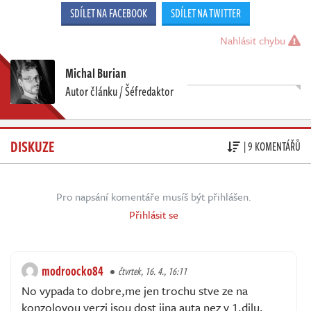
SDÍLET NA FACEBOOK
SDÍLET NA TWITTER
Nahlásit chybu
Michal Burian
Autor článku / Šéfredaktor
DISKUZE
| 9 KOMENTÁŘŮ
Pro napsání komentáře musíš být přihlášen.
Přihlásit se
modroocko84
čtvrtek, 16. 4., 16:11
No vypada to dobre,me jen trochu stve ze na
konzolovou verzi jsou dost jina auta nez v 1.dilu.