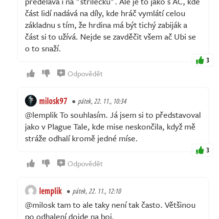
předělává i na "střílečku". Ale je to jako s AC, kde
část lidí nadává na díly, kde hráč vymlátí celou
základnu s tím, že hrdina má být tichý zabiják a
část si to užívá. Nejde se zavděčit všem ač Ubi se
o to snaží.
3
Odpovědět
milosk97
pátek, 22. 11., 10:34
@lemplik To souhlasím. Já jsem si to představoval
jako v Plague Tale, kde mise neskončila, když mě
stráže odhalí kromě jedné míse.
3
Odpovědět
lemplik
pátek, 22. 11., 12:10
@milosk tam to ale taky není tak často. Většinou
po odhalení dojde na boj.