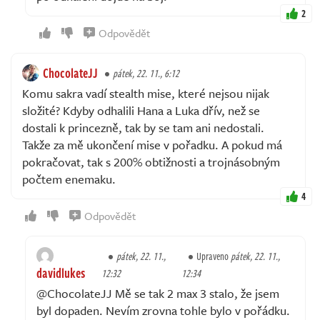
2
Odpovědět
ChocolateJJ
pátek, 22. 11., 6:12
Komu sakra vadí stealth mise, které nejsou nijak
složité? Kdyby odhalili Hana a Luka dřív, než se
dostali k princezně, tak by se tam ani nedostali.
Takže za mě ukončení mise v pořadku. A pokud má
pokračovat, tak s 200% obtižnosti a trojnásobným
počtem enemaku.
4
Odpovědět
pátek, 22. 11.,
Upraveno
pátek, 22. 11.,
davidlukes
12:32
12:34
@ChocolateJJ Mě se tak 2 max 3 stalo, že jsem
byl dopaden. Nevím zrovna tohle bylo v pořádku.