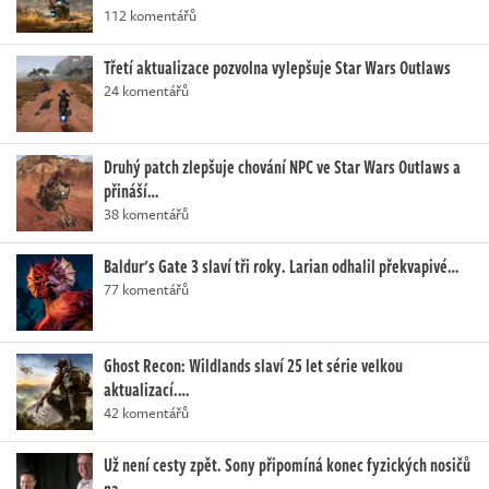
112 komentářů
Třetí aktualizace pozvolna vylepšuje Star Wars Outlaws
24 komentářů
Druhý patch zlepšuje chování NPC ve Star Wars Outlaws a
přináší…
38 komentářů
Baldur's Gate 3 slaví tři roky. Larian odhalil překvapivé…
77 komentářů
Ghost Recon: Wildlands slaví 25 let série velkou
aktualizací.…
42 komentářů
Už není cesty zpět. Sony připomíná konec fyzických nosičů