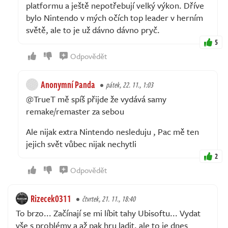
platformu a ještě nepotřebují velký výkon. Dříve
bylo Nintendo v mých očích top leader v herním
světě, ale to je už dávno dávno pryč.
5
Odpovědět
Anonymní Panda
pátek, 22. 11., 1:03
@TrueT mě spíš přijde že vydává samy
remake/remaster za sebou
Ale nijak extra Nintendo nesleduju , Pac mě ten
jejich svět vůbec nijak nechytli
2
Odpovědět
Rizecek0311
čtvrtek, 21. 11., 18:40
To brzo... Začínají se mi líbit tahy Ubisoftu... Vydat
vše s problémy a až pak hru ladit, ale to je dnes