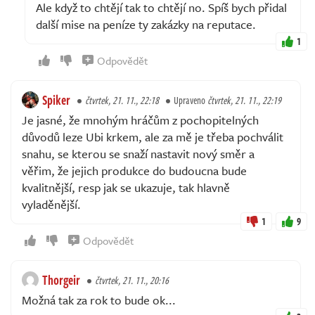
Ale když to chtějí tak to chtějí no. Spíš bych přidal
další mise na peníze ty zakázky na reputace.
1
Odpovědět
Spiker
čtvrtek, 21. 11., 22:18
Upraveno
čtvrtek, 21. 11., 22:19
Je jasné, že mnohým hráčům z pochopitelných
důvodů leze Ubi krkem, ale za mě je třeba pochválit
snahu, se kterou se snaží nastavit nový směr a
věřim, že jejich produkce do budoucna bude
kvalitnější, resp jak se ukazuje, tak hlavně
vyladěnější.
1
9
Odpovědět
Thorgeir
čtvrtek, 21. 11., 20:16
Možná tak za rok to bude ok...