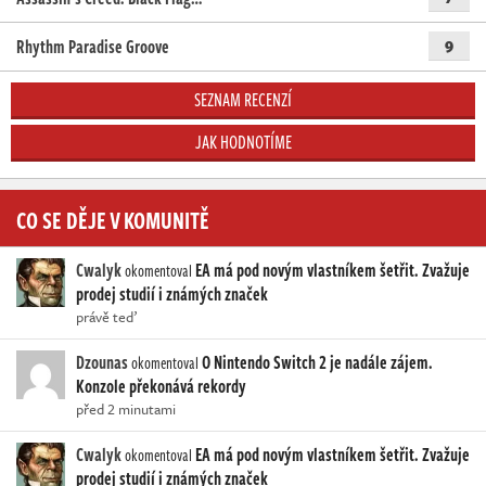
Rhythm Paradise Groove
9
SEZNAM RECENZÍ
JAK HODNOTÍME
CO SE DĚJE V KOMUNITĚ
Cwalyk
EA má pod novým vlastníkem šetřit. Zvažuje
okomentoval
prodej studií i známých značek
právě teď
Dzounas
O Nintendo Switch 2 je nadále zájem.
okomentoval
Konzole překonává rekordy
před 2 minutami
Cwalyk
EA má pod novým vlastníkem šetřit. Zvažuje
okomentoval
prodej studií i známých značek