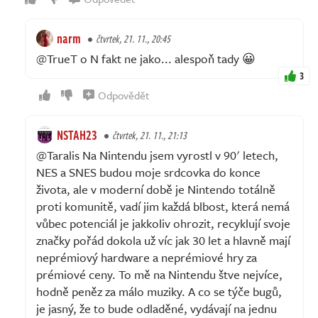
narm
čtvrtek, 21. 11., 20:45
@TrueT o N fakt ne jako... alespoň tady 😀
3
Odpovědět
NSTAH23
čtvrtek, 21. 11., 21:13
@Taralis Na Nintendu jsem vyrostl v 90' letech,
NES a SNES budou moje srdcovka do konce
života, ale v moderní době je Nintendo totálně
proti komunitě, vadí jim každá blbost, která nemá
vůbec potenciál je jakkoliv ohrozit, recyklují svoje
značky pořád dokola už víc jak 30 let a hlavně mají
neprémiový hardware a neprémiové hry za
prémiové ceny. To mě na Nintendu štve nejvíce,
hodně peněz za málo muziky. A co se týče bugů,
je jasný, že to bude odladěné, vydávají na jednu