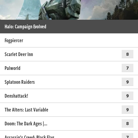
Halo: Campaign Evolved
Fogpiercer
Scarlet Deer Inn
8
Palworld
7
Splatoon Raiders
9
Denshattack!
9
The Alters: Last Variable
9
Doom: The Dark Ages |…
8
Assassin’s Creed: Black Flag…
7