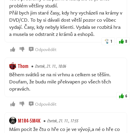
problém většiny studií.
Přál bych jim staré časy, kdy hry vycházeli na krámy v
DVD/CD. To by si dávali dost větší pozor co vůbec
vydají. Časy, kdy nebyly klienti. Vydala se rozbitá hra
a musela se odstranit z krámů a eshopů.
1
8
Odpovědět
Thom
čtvrtek, 21. 11., 18:06
Během svátků se na ni vrhnu a celkem se těším.
Doufam, že budu mile překvapen po všech těch
opravách.
6
Odpovědět
M1R4-5M4K
čtvrtek, 21. 11., 17:55
Mám pocit že čtu o hře co je ve vývoji,a né o hře co