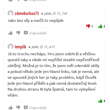
zdenekurban75
pátek, 22. 11., 7:41
Jako bez síly a mečů to nepůjde
1
2
Odpovědět
lemplik
pátek, 22. 11., 6:17
Já to trochu nechápu. Hru jsem odehrál a většinu
questů taky a nikde mi nepřišel stealth nepřiměřeně
obtížný. Možná je to tím, že jsem měl odemklé skilly
a pokud někdo jede jen hlavní linku, tak je nemá, ale
ve spoustě jiných her je taky problém, když člověk
jede jen hlavní příběh a pak nemá dostatečný level.
Na druhou stranu AI byla špatná, tam to vylepšení
vítám.
4
Odpovědět