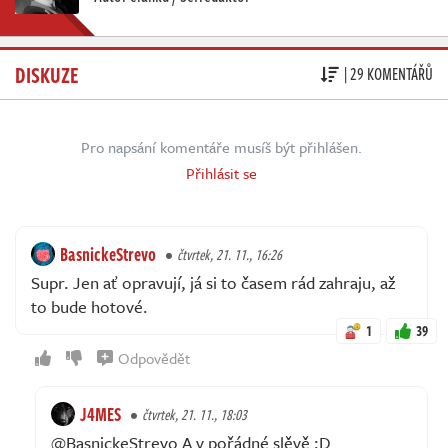
DISKUZE
| 29 KOMENTÁŘŮ
Pro napsání komentáře musíš být přihlášen.
Přihlásit se
BasnickeStrevo
čtvrtek, 21. 11., 16:26
Supr. Jen ať opravují, já si to časem rád zahraju, až
to bude hotové.
1
39
Odpovědět
J4MES
čtvrtek, 21. 11., 18:03
@BasnickeStrevo A v pořádné slěvě :D