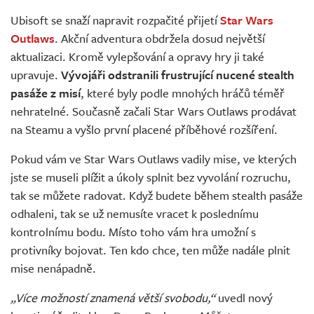
Živě
Ubisoft se snaží napravit rozpačité přijetí
Star Wars
Outlaws
. Akční adventura obdržela dosud největší
aktualizaci. Kromě vylepšování a opravy hry ji také
upravuje.
Vývojáři odstranili frustrující nucené stealth
pasáže z misí
, které byly podle mnohých hráčů téměř
nehratelné. Současně začali Star Wars Outlaws prodávat
na Steamu a vyšlo první placené příběhové rozšíření.
Pokud vám ve Star Wars Outlaws vadily mise, ve kterých
jste se museli plížit a úkoly splnit bez vyvolání rozruchu,
tak se můžete radovat. Když budete během stealth pasáže
odhaleni, tak se už nemusíte vracet k poslednímu
kontrolnímu bodu. Místo toho vám hra umožní s
protivníky bojovat. Ten kdo chce, ten může nadále plnit
mise nenápadně.
„Více možností znamená větší svobodu,“
uvedl nový