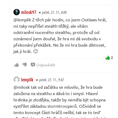
milosk97
pátek, 22. 11., 8:00
@lemplik Z těch pár hodin, co jsem Outlaws hrál,
mi taky nepřišel stealth těžký, ale vítám
odstranění nuceného stealthu, protože už od
oznámení jsem doufal, že hra mi dá svobodu v
překonání překážek. Ne že mi hra bude diktovat,
jak ji hrát. 🙂
2
Odpovědět
lemplik
pátek, 22. 11., 9:42
@milosk tak od začátku se mluvilo, že hra bude
založena na stealthu a dává to i smysl. Hlavní
hrdinka je zlodějka, takže by neměla být schopna
vystřílet základnu stormtrooperů. Očividně se
tento koncept části hráčů nelíbí, tak se to teď