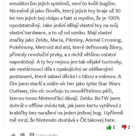
emulátorům jejich systémů, není to kvůli bugům.
Nicméně já jako člověk, který jejich hry hraje už 30
let ten jejich boj chápu a fakt si myslím, že je 100%
opodstatněný. Jako jediní dělají vlastní hry na svůj
vlastní hardware, a to už od vzniku. Mají vlastní
značky jako Zeldu, Maria, Pikminy, Animal Crossing,
Pokémony, Metroid atd atd, které definovaly žánry,
přinesly revoluční prvky, a z nichž většinu ostatní
napodobují. A ty hry nejsou jen tak nějaké tuctovky,
ale nestárnoucí díla s opakujícími se oblíbenými
postavami, které zabaví děcka i s tátou a mámou. A
čím jsem starší a vidím víc her jako tyhle Star Wars
Outlaws, tím víc oceňuju tu neuvěřitelnou péči,
kterou tomu Nintenďáci dávají. Zeldu: BoTW jsem
dohrál v offline módu tak, jak jsem kartu vytáhnul z
krabičky bez naražení na jeden jedinej bug. Upřímně
mě mrzí, že Nintendo dostává v ČR takovej hate.
2
2
Odpovědět