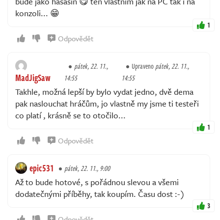
bude jako hasasin 😋 ten vlastnim jak na PC tak i na
konzoli... 😁
1
Odpovědět
pátek, 22. 11.,
Upraveno
pátek, 22. 11.,
MadJigSaw
14:55
14:55
Takhle, možná lepší by bylo vydat jedno, dvě dema
pak naslouchat hráčům, jo vlastně my jsme ti testeři
co platí , krásně se to otočilo...
1
Odpovědět
epic531
pátek, 22. 11., 9:00
Až to bude hotové, s pořádnou slevou a všemi
dodatečnými příběhy, tak koupím. Času dost :-)
3
Odpovědět