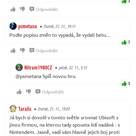
3
Odpovědět
psmetana
čtvrtek, 21. 11., 19:11
Podle popisu změn to vypadá, že vydali betu...
7
Odpovědět
Nitram1980CZ
pátek, 22. 11., 5:15
@psmetana Spíš novou hru.
3
Odpovědět
Taralis
čtvrtek, 21. 11., 19:03
Já bych si dovolil v tomto světle srovnat Ubisoft s
jinou firmou, na kterou tady spousta lidí nadává - s
Nintendem. Jasně, vadí vám hlavně jejich boj proti