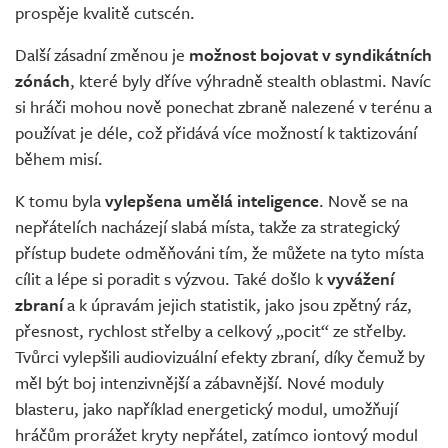
prospěje kvalitě cutscén.
Další zásadní změnou je
možnost bojovat v syndikátních
zónách
, které byly dříve výhradně stealth oblastmi. Navíc
si hráči mohou nově ponechat zbraně nalezené v terénu a
používat je déle, což přidává více možností k taktizování
během misí.
K tomu byla
vylepšena umělá inteligence
. Nově se na
nepřátelích nacházejí slabá místa, takže za strategický
přístup budete odměňováni tím, že můžete na tyto místa
cílit a lépe si poradit s výzvou. Také došlo k
vyvážení
zbraní
a k úpravám jejich statistik, jako jsou zpětný ráz,
přesnost, rychlost střelby a celkový „pocit“ ze střelby.
Tvůrci vylepšili audiovizuální efekty zbraní, díky čemuž by
měl být boj intenzivnější a zábavnější. Nové moduly
blasteru, jako například energetický modul, umožňují
hráčům prorážet kryty nepřátel, zatímco iontový modul