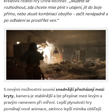
kreativní ředitel hry Drew Rechner.
„Můžete se
rozhodnout, zda chcete mise plnit v utajení, jít do boje
přímo, nebo zkusit kombinaci obojího – začít nenápadně a
po odhalení se prostřílet ven.“
S novými možnostmi souvisí
snadnější přecházejí mezi
kryty
, kamera je stabilnější a lze přepínat mezi levým a
pravým ramenem při míření. Lepší plynulosti hry
pomáhají nové animace, zatímco lepší mimika obličejů