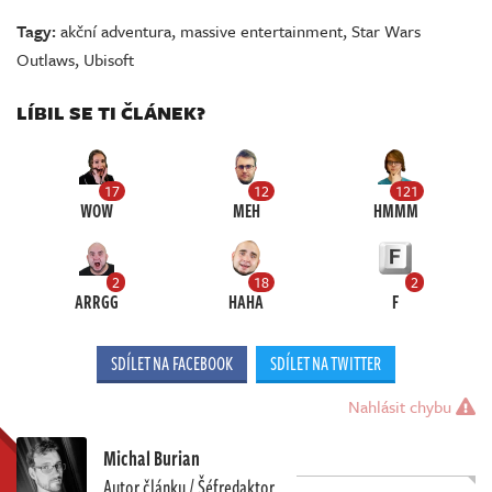
Tagy:
akční adventura
,
massive entertainment
,
Star Wars
Outlaws
,
Ubisoft
LÍBIL SE TI ČLÁNEK?
17
12
121
WOW
MEH
HMMM
2
18
2
ARRGG
HAHA
F
SDÍLET NA FACEBOOK
SDÍLET NA TWITTER
Nahlásit chybu
Michal Burian
Autor článku / Šéfredaktor