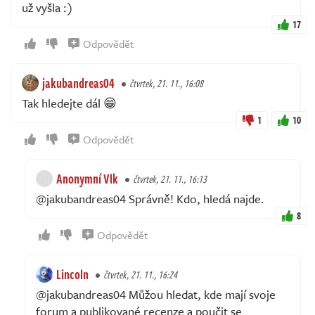
už vyšla :)
17
Odpovědět
jakubandreas04
čtvrtek, 21. 11., 16:08
Tak hledejte dál 😁
1
10
Odpovědět
Anonymní Vlk
čtvrtek, 21. 11., 16:13
@jakubandreas04 Správně! Kdo, hledá najde.
8
Odpovědět
Lincoln
čtvrtek, 21. 11., 16:24
@jakubandreas04 Můžou hledat, kde mají svoje
forum a publikované recenze a poučit se