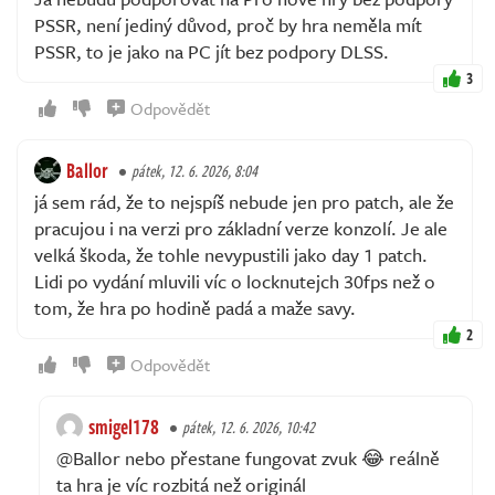
PSSR, není jediný důvod, proč by hra neměla mít
PSSR, to je jako na PC jít bez podpory DLSS.
3
Odpovědět
Ballor
pátek, 12. 6. 2026, 8:04
já sem rád, že to nejspíš nebude jen pro patch, ale že
pracujou i na verzi pro základní verze konzolí. Je ale
velká škoda, že tohle nevypustili jako day 1 patch.
Lidi po vydání mluvili víc o locknutejch 30fps než o
tom, že hra po hodině padá a maže savy.
2
Odpovědět
smigel178
pátek, 12. 6. 2026, 10:42
@Ballor nebo přestane fungovat zvuk 😂 reálně
ta hra je víc rozbitá než originál