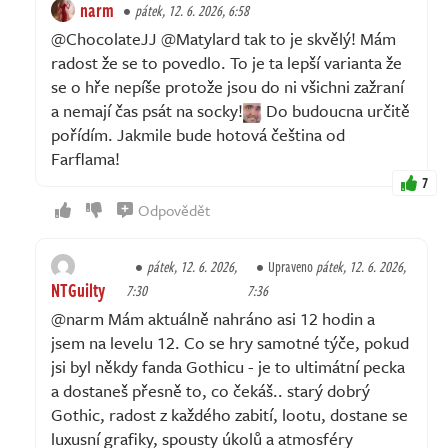
narm
pátek, 12. 6. 2026, 6:58
@ChocolateJJ @Matylard tak to je skvělý! Mám
radost že se to povedlo. To je ta lepší varianta že
se o hře nepíše protože jsou do ni všichni zažraní
a nemají čas psát na socky!
Do budoucna určitě
pořídím. Jakmile bude hotová čeština od
Farflama!
7
Odpovědět
pátek, 12. 6. 2026,
Upraveno
pátek, 12. 6. 2026,
NTGuilty
7:30
7:36
@narm Mám aktuálně nahráno asi 12 hodin a
jsem na levelu 12. Co se hry samotné týče, pokud
jsi byl někdy fanda Gothicu - je to ultimátní pecka
a dostaneš přesně to, co čekáš.. starý dobrý
Gothic, radost z každého zabití, lootu, dostane se
luxusní grafiky, spousty úkolů a atmosféry