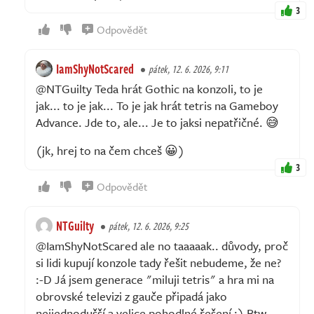
3
Odpovědět
IamShyNotScared
pátek, 12. 6. 2026, 9:11
@NTGuilty Teda hrát Gothic na konzoli, to je
jak... to je jak... To je jak hrát tetris na Gameboy
Advance. Jde to, ale... Je to jaksi nepatřičné. 😅
(jk, hrej to na čem chceš 😀)
3
Odpovědět
NTGuilty
pátek, 12. 6. 2026, 9:25
@IamShyNotScared ale no taaaaak.. důvody, proč
si lidi kupují konzole tady řešit nebudeme, že ne?
:-D Já jsem generace "miluji tetris" a hra mi na
obrovské televizi z gauče připadá jako
nejjednodušší a velice pohodlné řešení :) Btw.