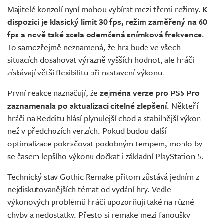
Majitelé konzolí nyní mohou vybírat mezi třemi režimy.
K
dispozici je klasický limit 30 fps, režim zaměřený na 60
fps a nově také zcela odemčená snímková frekvence
.
To samozřejmě neznamená, že hra bude ve všech
situacích dosahovat výrazně vyšších hodnot, ale hráči
získávají větší flexibilitu při nastavení výkonu.
První reakce naznačují, že
zejména verze pro PS5 Pro
zaznamenala po aktualizaci citelné zlepšení
. Někteří
hráči na Redditu hlásí plynulejší chod a stabilnější výkon
než v předchozích verzích. Pokud budou další
optimalizace pokračovat podobným tempem, mohlo by
se časem lepšího výkonu dočkat i základní PlayStation 5.
Technický stav Gothic Remake přitom zůstává jedním z
nejdiskutovanějších témat od vydání hry. Vedle
výkonových problémů hráči upozorňují také na různé
chyby a nedostatky. Přesto si remake mezi fanoušky