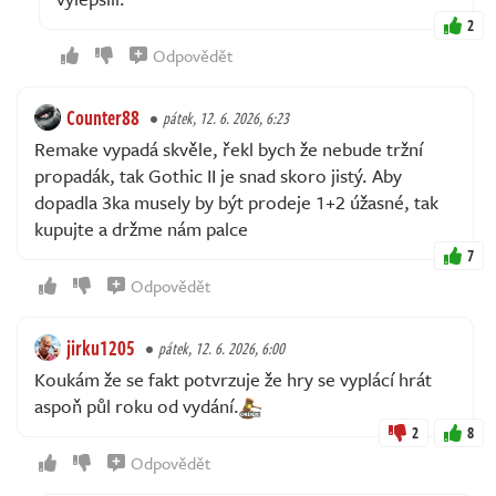
2
Odpovědět
Counter88
pátek, 12. 6. 2026, 6:23
Remake vypadá skvěle, řekl bych že nebude tržní
propadák, tak Gothic II je snad skoro jistý. Aby
dopadla 3ka musely by být prodeje 1+2 úžasné, tak
kupujte a držme nám palce
7
Odpovědět
jirku1205
pátek, 12. 6. 2026, 6:00
Koukám že se fakt potvrzuje že hry se vyplácí hrát
aspoň půl roku od vydání.
2
8
Odpovědět