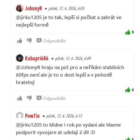
JohnnyR
pátek, 12. 6. 2026, 6:03
@jirku1205 je to tak, lepší si počkat a zahrát ve
nejlepší formě
9
Odpovědět
Kubapri686
pátek, 12. 6. 2026, 6:09
@JohnnyR hraju na ps5 pro a neříkám stabilních
60fps není ale je to o dost lepší a v pohodě
hratelný
6
Odpovědět
PowTin
pátek, 12. 6. 2026, 6:12
@jirku1205 to klidne i rok po vydani ale hlavne
podporit vyvojare at udelaji 2 dil :D
5