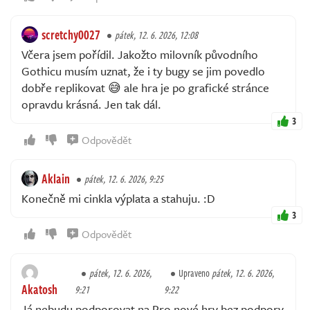
scretchy0027
pátek, 12. 6. 2026, 12:08
Včera jsem pořídil. Jakožto milovník původního
Gothicu musím uznat, že i ty bugy se jim povedlo
dobře replikovat 😅 ale hra je po grafické stránce
opravdu krásná. Jen tak dál.
3
Odpovědět
Aklain
pátek, 12. 6. 2026, 9:25
Konečně mi cinkla výplata a stahuju. :D
3
Odpovědět
pátek, 12. 6. 2026,
Upraveno
pátek, 12. 6. 2026,
Akatosh
9:21
9:22
Já nebudu podporovat na Pro nové hry bez podpory