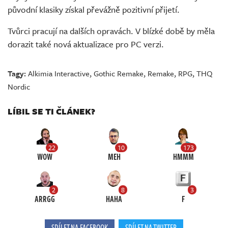
původní klasiky získal převážně pozitivní přijetí.
Tvůrci pracují na dalších opravách. V blízké době by měla
dorazit také nová aktualizace pro PC verzi.
Tagy:
Alkimia Interactive
,
Gothic Remake
,
Remake
,
RPG
,
THQ
Nordic
LÍBIL SE TI ČLÁNEK?
22
10
173
WOW
MEH
HMMM
2
8
3
ARRGG
HAHA
F
SDÍLET NA FACEBOOK
SDÍLET NA TWITTER