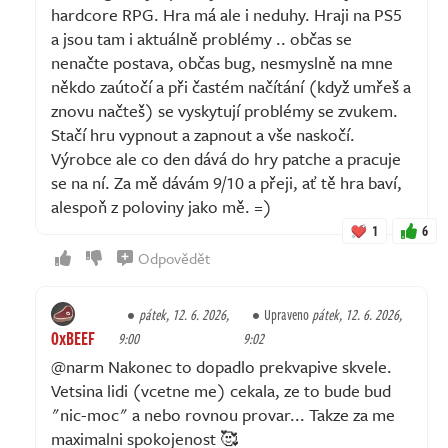
hardcore RPG. Hra má ale i neduhy. Hraji na PS5
a jsou tam i aktuálně problémy .. občas se
nenačte postava, občas bug, nesmyslně na mne
někdo zaútočí a při častém načítání (když umřeš a
znovu načteš) se vyskytují problémy se zvukem.
Stačí hru vypnout a zapnout a vše naskočí.
Výrobce ale co den dává do hry patche a pracuje
se na ní. Za mě dávám 9/10 a přeji, ať tě hra baví,
alespoň z poloviny jako mě. =)
1
6
Odpovědět
pátek, 12. 6. 2026,
Upraveno
pátek, 12. 6. 2026,
0xBEEF
9:00
9:02
@narm Nakonec to dopadlo prekvapive skvele.
Vetsina lidi (vcetne me) cekala, ze to bude bud
"nic-moc" a nebo rovnou provar... Takze za me
maximalni spokojenost 🥰