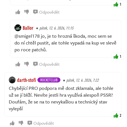
1
Odpovědět
Ballor
pátek, 12. 6. 2026, 11:15
@smigel178 jo, je to hrozná škoda, moc sem se
do ní chtěl pustit, ale tohle vypadá na kup ve slevě
po roce patchů.
1
Odpovědět
darth-stofi
ROCKETCLUB
pátek, 12. 6. 2026, 7:22
Chybějící PRO podpora mě dost zklamala, ale tohle
už se jí blíží. Nevíte jestli hra využívá alespoň PSSR?
Doufám, že se na to nevykašlou a technický stav
vylepší
2
Odpovědět