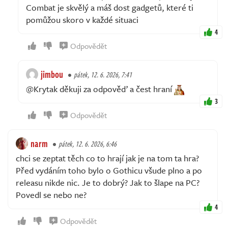
Combat je skvělý a máš dost gadgetů, které ti
pomůžou skoro v každé situaci
4
Odpovědět
jimbou
pátek, 12. 6. 2026, 7:41
@Krytak děkuji za odpověď a čest hraní
3
Odpovědět
narm
pátek, 12. 6. 2026, 6:46
chci se zeptat těch co to hrají jak je na tom ta hra?
Před vydáním toho bylo o Gothicu všude plno a po
releasu nikde nic. Je to dobrý? Jak to šlape na PC?
Povedl se nebo ne?
4
Odpovědět