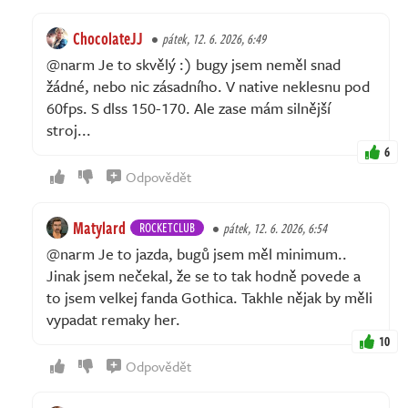
ChocolateJJ
pátek, 12. 6. 2026, 6:49
@narm Je to skvělý :) bugy jsem neměl snad
žádné, nebo nic zásadního. V native neklesnu pod
60fps. S dlss 150-170. Ale zase mám silnější
stroj...
6
Odpovědět
Matylard
ROCKETCLUB
pátek, 12. 6. 2026, 6:54
@narm Je to jazda, bugů jsem měl minimum..
Jinak jsem nečekal, že se to tak hodně povede a
to jsem velkej fanda Gothica. Takhle nějak by měli
vypadat remaky her.
10
Odpovědět