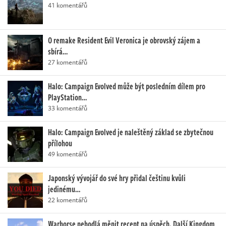
41 komentářů
O remake Resident Evil Veronica je obrovský zájem a
sbírá…
27 komentářů
Halo: Campaign Evolved může být posledním dílem pro
PlayStation…
33 komentářů
Halo: Campaign Evolved je naleštěný základ se zbytečnou
přílohou
49 komentářů
Japonský vývojář do své hry přidal češtinu kvůli
jedinému…
22 komentářů
Warhorse nehodlá měnit recept na úspěch. Další Kingdom