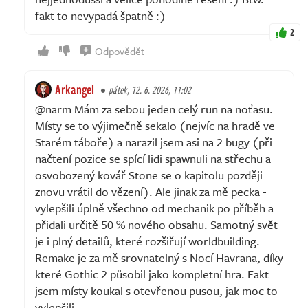
fakt to nevypadá špatně :)
2
Odpovědět
Arkangel
pátek, 12. 6. 2026, 11:02
@narm Mám za sebou jeden celý run na noťasu.
Místy se to výjimečně sekalo (nejvíc na hradě ve
Starém táboře) a narazil jsem asi na 2 bugy (při
načtení pozice se spící lidi spawnuli na střechu a
osvobozený kovář Stone se o kapitolu později
znovu vrátil do vězení). Ale jinak za mě pecka -
vylepšili úplně všechno od mechanik po příběh a
přidali určitě 50 % nového obsahu. Samotný svět
je i plný detailů, které rozšiřují worldbuilding.
Remake je za mě srovnatelný s Nocí Havrana, díky
které Gothic 2 působil jako kompletní hra. Fakt
jsem místy koukal s otevřenou pusou, jak moc to
vylepšili.