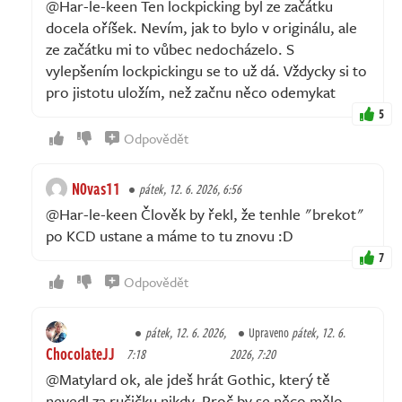
@Har-le-keen Ten lockpicking byl ze začátku
docela oříšek. Nevím, jak to bylo v originálu, ale
ze začátku mi to vůbec nedocházelo. S
vylepšením lockpickingu se to už dá. Vždycky si to
pro jistotu uložím, než začnu něco odemykat
5
Odpovědět
N0vas11
pátek, 12. 6. 2026, 6:56
@Har-le-keen Člověk by řekl, že tenhle "brekot"
po KCD ustane a máme to tu znovu :D
7
Odpovědět
pátek, 12. 6. 2026,
Upraveno
pátek, 12. 6.
ChocolateJJ
7:18
2026, 7:20
@Matylard ok, ale jdeš hrát Gothic, který tě
nevedl za ručičku nikdy. Proč by se něco mělo