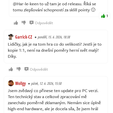
@Har-le-keen to už tam je od releasu. Říká se
tomu zlepšování schopností za sklill pointy 🙂
1
Odpovědět
Garrick-CZ
pondělí, 15. 6. 2026, 18:38
Lidičky, jak je na tom hra co do velikosti? Jestli je to
kopie 1:1, není na dnešní poměry herní svět malý?
Díky.
Odpovědět
Wollgy
pátek, 12. 6. 2026, 15:58
Jsem zvědavý co přinese ten update pro PC verzi.
Ten technický stav a celkové zpracování mě
zanechalo poměrně zklamaným. Nemám sice úplně
high-end hardware, ale je docela síla, že jsem hrál