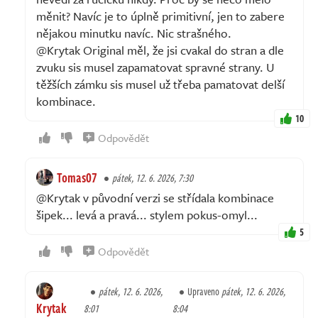
měnit? Navíc je to úplně primitivní, jen to zabere
nějakou minutku navíc. Nic strašného.
@Krytak Original měl, že jsi cvakal do stran a dle
zvuku sis musel zapamatovat spravné strany. U
těžších zámku sis musel už třeba pamatovat delší
kombinace.
10
Odpovědět
Tomas07
pátek, 12. 6. 2026, 7:30
@Krytak v původní verzi se střídala kombinace
šipek... levá a pravá... stylem pokus-omyl...
5
Odpovědět
pátek, 12. 6. 2026,
Upraveno
pátek, 12. 6. 2026,
Krytak
8:01
8:04