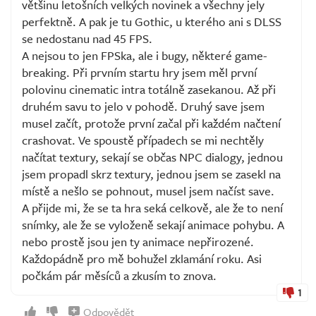
většinu letošních velkých novinek a všechny jely
perfektně. A pak je tu Gothic, u kterého ani s DLSS
se nedostanu nad 45 FPS.
A nejsou to jen FPSka, ale i bugy, některé game-
breaking. Při prvním startu hry jsem měl první
polovinu cinematic intra totálně zasekanou. Až při
druhém savu to jelo v pohodě. Druhý save jsem
musel začít, protože první začal při každém načtení
crashovat. Ve spoustě případech se mi nechtěly
načítat textury, sekají se občas NPC dialogy, jednou
jsem propadl skrz textury, jednou jsem se zasekl na
místě a nešlo se pohnout, musel jsem načíst save.
A přijde mi, že se ta hra seká celkově, ale že to není
snímky, ale že se vyloženě sekají animace pohybu. A
nebo prostě jsou jen ty animace nepřirozené.
Každopádně pro mě bohužel zklamání roku. Asi
počkám pár měsíců a zkusím to znova.
1
Odpovědět