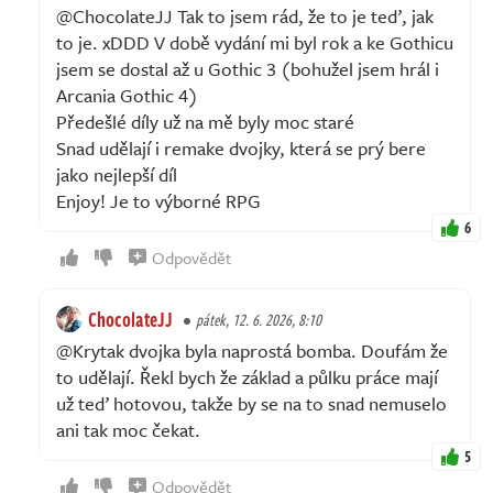
@ChocolateJJ Tak to jsem rád, že to je teď, jak
to je. xDDD V době vydání mi byl rok a ke Gothicu
jsem se dostal až u Gothic 3 (bohužel jsem hrál i
Arcania Gothic 4)
Předešlé díly už na mě byly moc staré
Snad udělají i remake dvojky, která se prý bere
jako nejlepší díl
Enjoy! Je to výborné RPG
6
Odpovědět
ChocolateJJ
pátek, 12. 6. 2026, 8:10
@Krytak dvojka byla naprostá bomba. Doufám že
to udělají. Řekl bych že základ a půlku práce mají
už teď hotovou, takže by se na to snad nemuselo
ani tak moc čekat.
5
Odpovědět