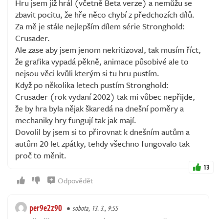
Hru jsem již hrál (včetně Beta verze) a nemůžu se
zbavit pocitu, že hře něco chybí z předchozích dílů.
Za mě je stále nejlepším dílem série Stronghold:
Crusader.
Ale zase aby jsem jenom nekritizoval, tak musím říct,
že grafika vypadá pěkně, animace působivé ale to
nejsou věci kvůli kterým si tu hru pustím.
Když po několika letech pustím Stronghold:
Crusader (rok vydaní 2002) tak mi vůbec nepřijde,
že by hra byla nějak škaredá na dnešní poměry a
mechaniky hry fungují tak jak mají.
Dovolil by jsem si to přirovnat k dnešním autům a
autům 20 let zpátky, tehdy všechno fungovalo tak
proč to měnit.
13
Odpovědět
per9e2z90
sobota, 13. 3., 9:55