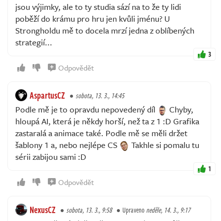
jsou výjimky, ale to ty studia sází na to že ty lidi
poběží do krámu pro hru jen kvůli jménu? U
Strongholdu mě to docela mrzí jedna z oblíbených
strategií...
3
Odpovědět
AspartusCZ
sobota, 13. 3., 14:45
Podle mě je to opravdu nepovedený díl
Chyby,
hloupá AI, která je někdy horší, než ta z 1 :D Grafika
zastaralá a animace také. Podle mě se měli držet
šablony 1 a, nebo nejlépe CS
Takhle si pomalu tu
sérii zabijou sami :D
1
Odpovědět
NexusCZ
sobota, 13. 3., 9:58
Upraveno
neděle, 14. 3., 9:17