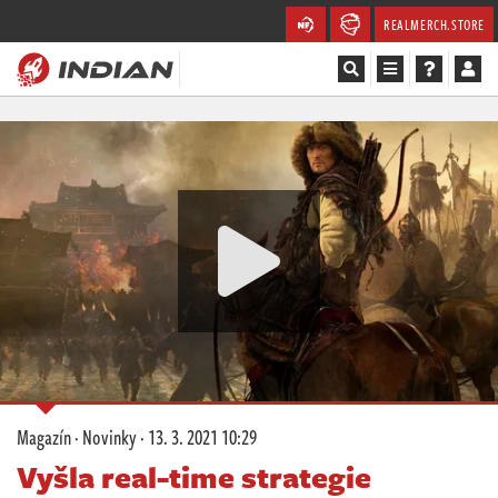
REALMERCH.STORE
Magazín
Recenze
Videa
Soutěže
Databáze
Komunita
Magazín
·
Novinky
·
13. 3. 2021 10:29
Redakce
Vyšla real-time strategie