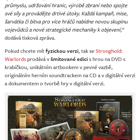
průmyslu, udržování hranic, výrobě zbraní nebo spojte
své síly a provádějte drtivé útoky. Každá kampaň, mise,
šarvátka či bitva pro více hráčů nabídne novou skupinu
vojevůdců a nové strategické mechaniky k objevení,“
dodává tisková zpráva.
Pokud chcete mít
fyzickou verzi
, tak se
Stronghold:
Warlords
prodává v
limitované edici
s hrou na DVD s
krabičkou, unikátním artbookem v pevné vazbě,
originálním herním soundtrackem na CD a v digitální verzi
a dokumentem o tvorbě hry v digitální verzi.