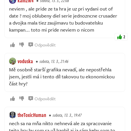
kamzik4
sobota, 13. 3., 22:08
neviem , ale pride ze ta hra je uz pri vydani out of
date ? moj oblubeny diel serie jednozncne crusader
a dvojka mala tiez zaujimavu tu budovatelsku
kampan... toto mi pride neviem o nicom
2
Odpovědět
voduska
sobota, 13. 3., 21:46
Mě osobně starší grafika nevadí, ale nepostřehla
jsem, jestli má i tento díl takovou tu ekonomickou
část hry?
Odpovědět
theToxicHuman
sobota, 13. 3., 19:47
nech sa na mňa nikto nehnevá ale za spracovanie
tejto hry by som sa už hanbil aj ja sám keby som to