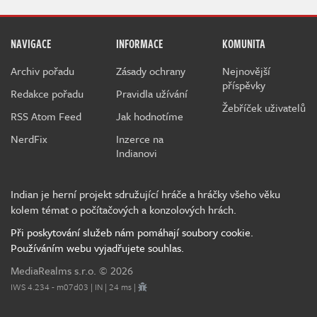
NAVIGACE
INFORMACE
KOMUNITA
Archiv pořadu
Zásady ochrany
Nejnovější
příspěvky
Redakce pořadu
Pravidla užívání
Žebříček uživatelů
RSS Atom Feed
Jak hodnotíme
NerdFix
Inzerce na
Indianovi
Indian je herní projekt sdružující hráče a hráčky všeho věku
kolem témat o počítačových a konzolových hrách.
Při poskytování služeb nám pomáhají soubory cookie.
Používáním webu vyjadřujete souhlas.
MediaRealms s.r.o.
© 2026
IWS 4.234 - m07d03 | IN | 24 ms |