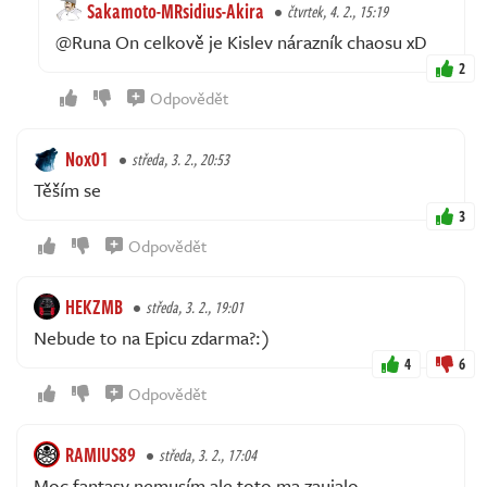
Sakamoto-MRsidius-Akira
čtvrtek, 4. 2., 15:19
@Runa On celkově je Kislev nárazník chaosu xD
2
Odpovědět
Nox01
středa, 3. 2., 20:53
Těším se
3
Odpovědět
HEKZMB
středa, 3. 2., 19:01
Nebude to na Epicu zdarma?:)
4
6
Odpovědět
RAMIUS89
středa, 3. 2., 17:04
Moc fantasy nemusím ale toto ma zaujalo.