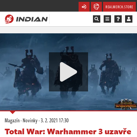
REALMERCH.STORE
Magazín
Recenze
Videa
Soutěže
Databáze
Komunita
Magazín
·
Novinky
·
3. 2. 2021 17:30
Redakce
Total War: Warhammer 3 uzavře