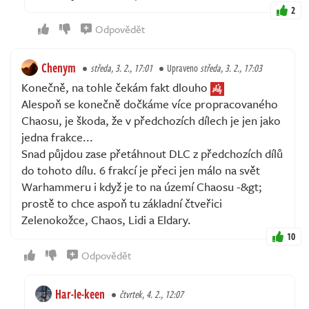
2
Odpovědět
Chenym
středa, 3. 2., 17:01
Upraveno
středa, 3. 2., 17:03
Konečně, na tohle čekám fakt dlouho
Alespoň se konečně dočkáme více propracovaného
Chaosu, je škoda, že v předchozích dílech je jen jako
jedna frakce...
Snad půjdou zase přetáhnout DLC z předchozích dílů
do tohoto dílu. 6 frakcí je přeci jen málo na svět
Warhammeru i když je to na území Chaosu -&gt;
prostě to chce aspoň tu základní čtveřici
Zelenokožce, Chaos, Lidi a Eldary.
10
Odpovědět
Har-le-keen
čtvrtek, 4. 2., 12:07