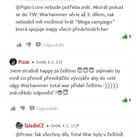
@Pipin Lore nebude potřeba znát. Akorát pokud
se do TW: Warhammer série až 3. dílem, tak
nebudeš mít možnost hrát "Mega campaign"
která spojuje mapy všech předchozích her
4
Odpovědět
Prase
čtvrtek, 4. 2., 5:55
Jsem strašně happy za češtinu 😇😇😇 zajímalo by
mně co přesně přesvědčilo vývojáře aby do celé
ságy Warhammer total war přidali češtinu :)))))
zná někdo odpověď ?😎😇
9
Odpovědět
SaladinCZ
čtvrtek, 4. 2., 12:29
@Prase Tak všechny díly Total War byly v češtině.