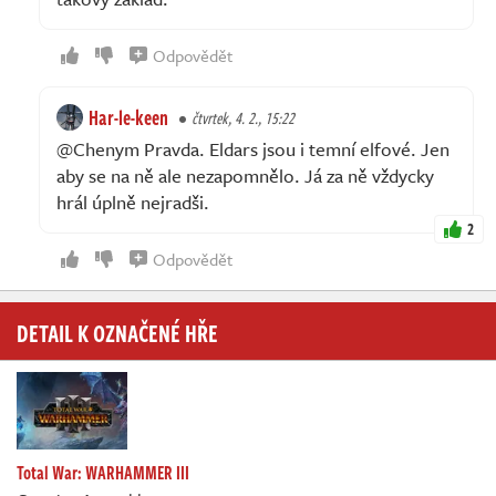
Odpovědět
Har-le-keen
čtvrtek, 4. 2., 15:22
@Chenym Pravda. Eldars jsou i temní elfové. Jen
aby se na ně ale nezapomnělo. Já za ně vždycky
hrál úplně nejradši.
2
Odpovědět
DETAIL K OZNAČENÉ HŘE
Total War: WARHAMMER III