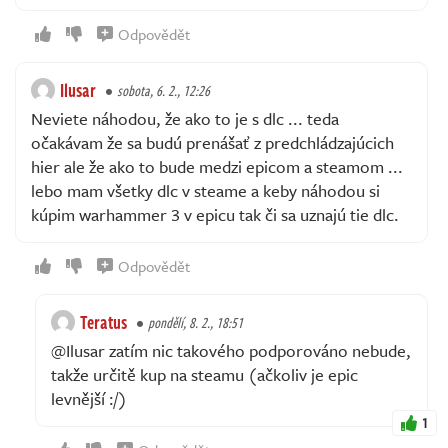
Odpovědět
Ilusar
sobota, 6. 2., 12:26
Neviete náhodou, že ako to je s dlc ... teda
očakávam že sa budú prenášať z predchládzajúcich
hier ale že ako to bude medzi epicom a steamom ...
lebo mam všetky dlc v steame a keby náhodou si
kúpim warhammer 3 v epicu tak či sa uznajú tie dlc.
Odpovědět
Teratus
pondělí, 8. 2., 18:51
@Ilusar zatím nic takového podporováno nebude,
takže určitě kup na steamu (ačkoliv je epic
levnější :/)
1