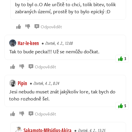
by to byl o.O Ale určitě to chci, tolik bitev, tolik
zabraných území, prostě by to bylo epický :D
Odpovědět
Har-le-keen
čtvrtek, 4. 2., 12:08
Tak to bude pecka!!! Už se nemůžu dočkat.
3
Odpovědět
Pipin
čtvrtek, 4. 2., 8:24
Jesi nebudu muset znát jakýkoliv lore, tak bych do
toho rozhodně šel.
5
Odpovědět
Sakamoto-MRsidius-Akira
čtvrtek, 4. 2., 13:25