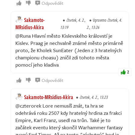
Odpovědět
Sakamoto-
čtvrtek, 4. 2.,
Upraveno
čtvrtek, 4.
MRsidius-Akira
13:19
2., 13:26
@Runa Hlavní město Kislevského královstí je
Kislev. Praag je nechvalně známé město primárně
proto, že Kholek SunEater (Jeden z 3 hratelných
championu choasu) zničil zdi tohoto města
pomocí jeho kladiva
2
Odpovědět
Sakamoto-MRsidius-Akira
čtvrtek, 4. 2., 13:23
@czterorek Lore nemusíš znát, ta hra se
odehrává roku 2507 kdy hratelný hrdina za frakci
Empire, Karl Franz, usedl na trůn. Také je to
začátek eventu který skončil Warhammer fantasy
zvaný End Times. Až na tento "záchytný" bod je