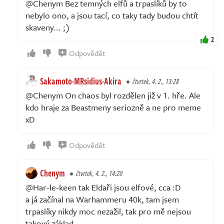
@Chenym Bez temných elfů a trpaslíků by to
nebylo ono, a jsou tací, co taky tady budou chtít
skaveny... ;)
2
Odpovědět
Sakamoto-MRsidius-Akira
čtvrtek, 4. 2., 13:28
@Chenym On chaos byl rozdělen již v 1. hře. Ale
kdo hraje za Beastmeny seriozně a ne pro meme
xD
Odpovědět
Chenym
čtvrtek, 4. 2., 14:20
@Har-le-keen tak Eldaři jsou elfové, cca :D
a já začínal na Warhammeru 40k, tam jsem
trpaslíky nikdy moc nezažil, tak pro mě nejsou
takový základ.