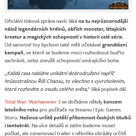
Oficiální tisková zpráva navíc láká
na tu nejrůznorodější
nálož legendárních hrdinů, obřích monster, létajících
kreatur a magických schopností v historii celé série
.
Od samotné hry bychom také měli očekávat
grandiózní
kampaň
, ve které se budeme moci rozhodnout buďto
zachránit, nebo zneužít schopností umírajícího boha.
„
Každá rasa nabídne unikátní dobrodružství napříč
hrůzostrašnou Říší Chaosu, to všechno s vyvrcholením,
které rozhodne o osudu celého světa,
“ láká popisek dál.
Total War: Warhammer 3
se dočkáme někdy
koncem
letošního roku
pro počítače na Steamu i Epic Games
Storu.
Našince určitě potěší přítomnost českých titulků
i tentokrát
. Na více detailů si zatím budeme muset
počkat, ale oznamovací trailer s několika obrázky určitě