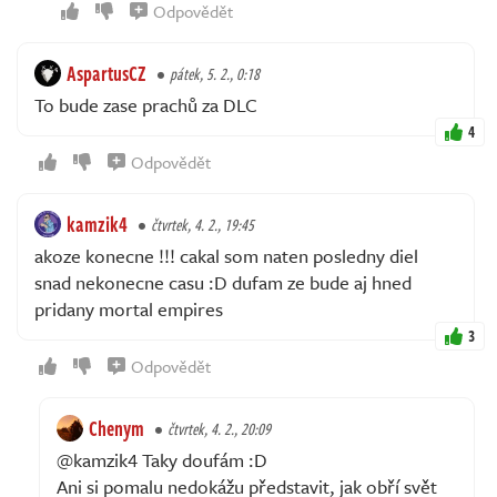
Odpovědět
AspartusCZ
pátek, 5. 2., 0:18
To bude zase prachů za DLC
4
Odpovědět
kamzik4
čtvrtek, 4. 2., 19:45
akoze konecne !!! cakal som naten posledny diel
snad nekonecne casu :D dufam ze bude aj hned
pridany mortal empires
3
Odpovědět
Chenym
čtvrtek, 4. 2., 20:09
@kamzik4 Taky doufám :D
Ani si pomalu nedokážu představit, jak obří svět