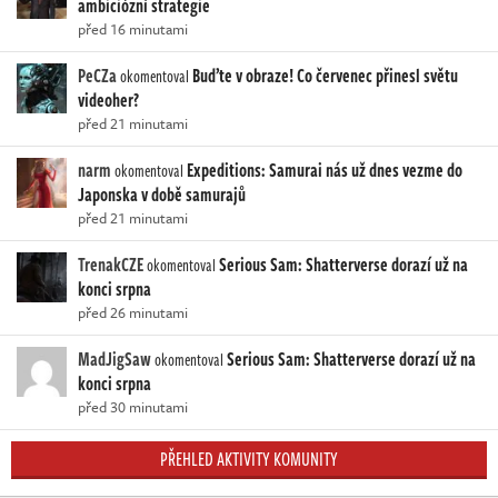
ambiciózní strategie
před 16 minutami
PeCZa
Buďte v obraze! Co červenec přinesl světu
okomentoval
videoher?
před 21 minutami
narm
Expeditions: Samurai nás už dnes vezme do
okomentoval
Japonska v době samurajů
před 21 minutami
TrenakCZE
Serious Sam: Shatterverse dorazí už na
okomentoval
konci srpna
před 26 minutami
MadJigSaw
Serious Sam: Shatterverse dorazí už na
okomentoval
konci srpna
před 30 minutami
PŘEHLED AKTIVITY KOMUNITY