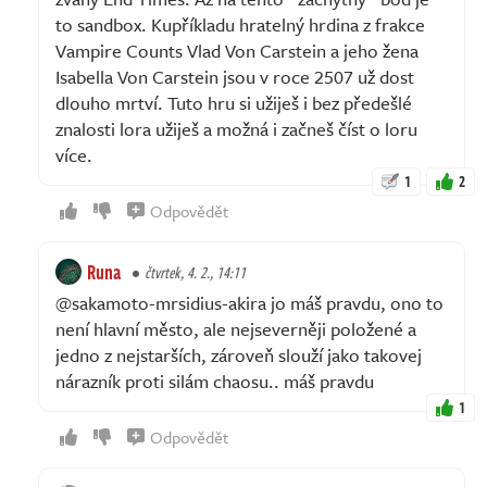
to sandbox. Kupříkladu hratelný hrdina z frakce
Vampire Counts Vlad Von Carstein a jeho žena
Isabella Von Carstein jsou v roce 2507 už dost
dlouho mrtví. Tuto hru si užiješ i bez předešlé
znalosti lora užiješ a možná i začneš číst o loru
více.
1
2
Odpovědět
Runa
čtvrtek, 4. 2., 14:11
@sakamoto-mrsidius-akira jo máš pravdu, ono to
není hlavní město, ale nejseverněji položené a
jedno z nejstarších, zároveň slouží jako takovej
nárazník proti silám chaosu.. máš pravdu
1
Odpovědět