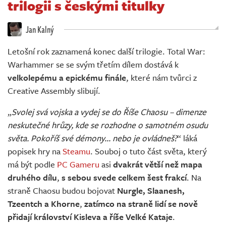
trilogii s českými titulky
Živě
Jan Kalný
Letošní rok zaznamená konec další trilogie. Total War:
Warhammer se se svým třetím dílem dostává k
velkolepému a epickému finále
, které nám tvůrci z
Creative Assembly slibují.
„
Svolej svá vojska a vydej se do Říše Chaosu – dimenze
neskutečné hrůzy, kde se rozhodne o samotném osudu
světa. Pokoříš své démony... nebo je ovládneš?
“ láká
popisek hry na
Steamu
. Souboj o tuto část světa, který
má být podle
PC Gameru
asi
dvakrát větší než mapa
druhého dílu
,
s sebou svede celkem šest frakcí
. Na
straně Chaosu budou bojovat
Nurgle, Slaanesh,
Tzeentch a Khorne
,
zatímco na straně lidí se nově
přidají království Kisleva a říše Velké Kataje
.