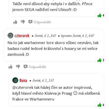
Takže není důvod aby nebyla i v dalších. Přece
jenom SEGA naštěstí není Ubisoft :D
4
Odpovědět
czterorek
čtvrtek, 4. 2., 0:47
Upraveno
čtvrtek, 4. 2., 0:47
Na to jak warhammer lore skoro vůbec neznám, tak
badass ruské ledové království s husary se mi velice
zamlouvá :D
3
Odpovědět
Runa
čtvrtek, 4. 2., 2:57
@czterorek tak hádej čím se autor inspiroval,
když hlavní město Kisleva je Praag 🙂 má oblíbená
frakce ve Warhammeru
6