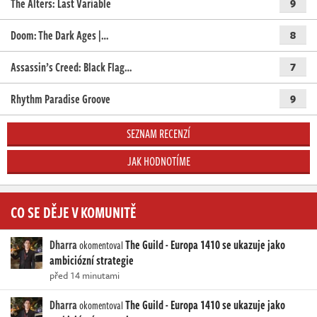
The Alters: Last Variable
9
Doom: The Dark Ages |…
8
Assassin’s Creed: Black Flag…
7
Rhythm Paradise Groove
9
SEZNAM RECENZÍ
JAK HODNOTÍME
CO SE DĚJE V KOMUNITĚ
Dharra
The Guild - Europa 1410 se ukazuje jako
okomentoval
ambiciózní strategie
před 14 minutami
Dharra
The Guild - Europa 1410 se ukazuje jako
okomentoval