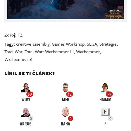
Zdroj:
TZ
Tagy:
creative assembly
,
Games Workshop
,
SEGA
,
Strategie
,
Total War
,
Total War: Warhammer III
,
Warhammer
,
Warhammer 3
LÍBIL SE TI ČLÁNEK?
53
12
79
WOW
MEH
HMMM
0
2
0
ARRGG
HAHA
F