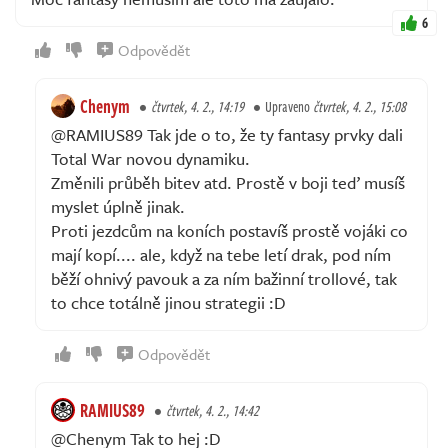
6
Odpovědět
Chenym
čtvrtek, 4. 2., 14:19
Upraveno
čtvrtek, 4. 2., 15:08
@RAMIUS89 Tak jde o to, že ty fantasy prvky dali
Total War novou dynamiku.
Změnili průběh bitev atd. Prostě v boji teď musíš
myslet úplně jinak.
Proti jezdcům na koních postavíš prostě vojáki co
mají kopí.... ale, když na tebe letí drak, pod ním
běží ohnivý pavouk a za ním bažinní trollové, tak
to chce totálně jinou strategii :D
Odpovědět
RAMIUS89
čtvrtek, 4. 2., 14:42
@Chenym Tak to hej :D