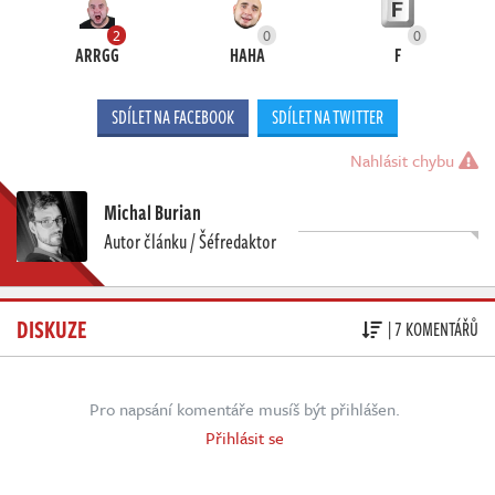
2
0
0
ARRGG
HAHA
F
SDÍLET NA FACEBOOK
SDÍLET NA TWITTER
Nahlásit chybu
Michal Burian
Autor článku / Šéfredaktor
DISKUZE
| 7 KOMENTÁŘŮ
Pro napsání komentáře musíš být přihlášen.
Přihlásit se