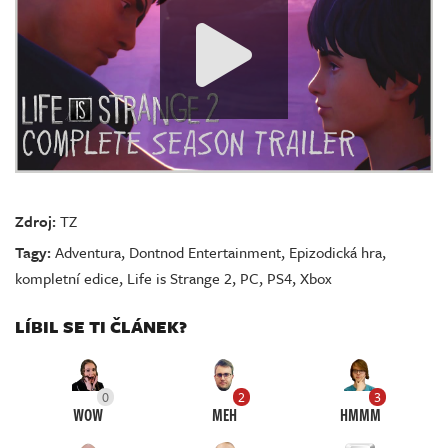
Zdroj:
TZ
Tagy:
Adventura
,
Dontnod Entertainment
,
Epizodická hra
,
kompletní edice
,
Life is Strange 2
,
PC
,
PS4
,
Xbox
LÍBIL SE TI ČLÁNEK?
0
2
3
WOW
MEH
HMMM