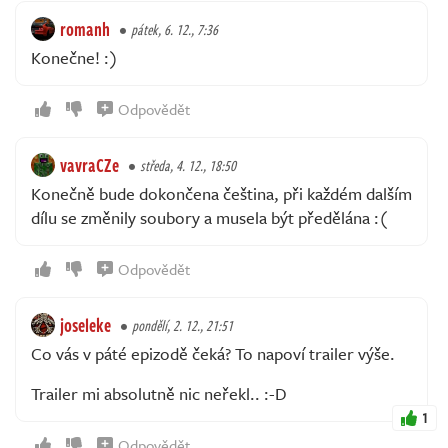
romanh
pátek, 6. 12., 7:36
Konečne! :)
Odpovědět
vavraCZe
středa, 4. 12., 18:50
Konečně bude dokončena čeština, při každém dalším
dílu se změnily soubory a musela být předělána :(
Odpovědět
joseleke
pondělí, 2. 12., 21:51
Co vás v páté epizodě čeká? To napoví trailer výše.
Trailer mi absolutně nic neřekl.. :-D
1
Odpovědět