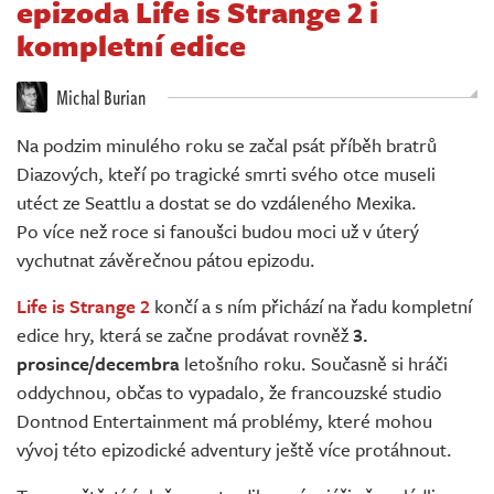
epizoda Life is Strange 2 i
Živě
kompletní edice
Michal Burian
Na podzim minulého roku se začal psát příběh bratrů
Diazových, kteří po tragické smrti svého otce museli
utéct ze Seattlu a dostat se do vzdáleného Mexika.
Po více než roce si fanoušci budou moci už v úterý
vychutnat závěrečnou pátou epizodu.
Life is Strange 2
končí a s ním přichází na řadu kompletní
edice hry, která se začne prodávat rovněž
3.
prosince/decembra
letošního roku. Současně si hráči
oddychnou, občas to vypadalo, že francouzské studio
Dontnod Entertainment má problémy, které mohou
vývoj této epizodické adventury ještě více protáhnout.