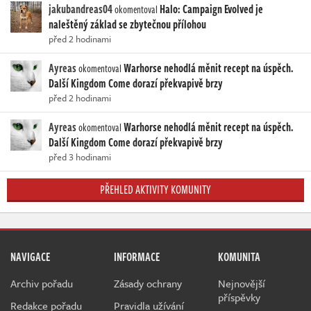
jakubandreas04
Halo: Campaign Evolved je
okomentoval
naleštěný základ se zbytečnou přílohou
před 2 hodinami
Ayreas
Warhorse nehodlá měnit recept na úspěch.
okomentoval
Další Kingdom Come dorazí překvapivě brzy
před 2 hodinami
Ayreas
Warhorse nehodlá měnit recept na úspěch.
okomentoval
Další Kingdom Come dorazí překvapivě brzy
před 3 hodinami
PŘEHLED AKTIVITY KOMUNITY
NAVIGACE
INFORMACE
KOMUNITA
Archiv pořadu
Zásady ochrany
Nejnovější
příspěvky
Redakce pořadu
Pravidla užívání