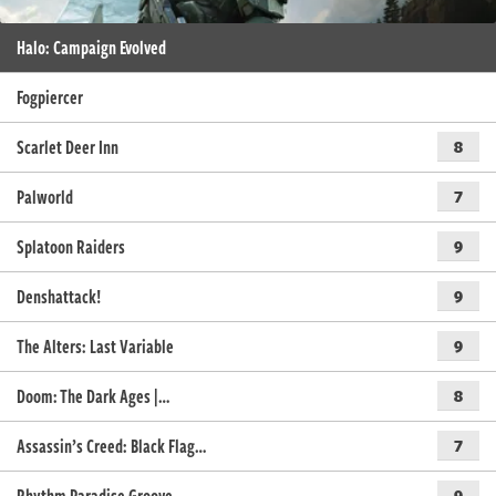
Halo: Campaign Evolved
Fogpiercer
Scarlet Deer Inn
8
Palworld
7
Splatoon Raiders
9
Denshattack!
9
The Alters: Last Variable
9
Doom: The Dark Ages |…
8
Assassin’s Creed: Black Flag…
7
9