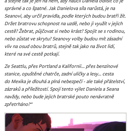
a stejně tak je jen na něm, aby naučil Daniela odlišit co je
správné a co špatné. Jak Danielova síla narůstá, je na
Seanovi, aby určil pravidla, podle kterých budou bratři žít.
Držet bratrovu schopnost na uzdě, nebo ji využít v jejich
cestě? Žebrat, půjčovat si nebo krást? Spojit se s rodinou,
nebo zůstat ve skrytu? Seanovy volby budou mít zásadní
vliv na osud obou bratrů, stejně tak jako na život lidí,
které na své cestě potkají.
Ze Seattlu, přes Portland a Kalifornii... přes benzínové
stanice, opuštěné chatrče, zadní uličky a lesy... cesta
do Mexika je dlouhá a plná nebezpečí - ale také přátelství,
zázraků a příležitostí. Spojí tento výlet Daniela a Seana
navždy, nebo bude jejich bratrské pouto nenávratně
zpřetrháno?“