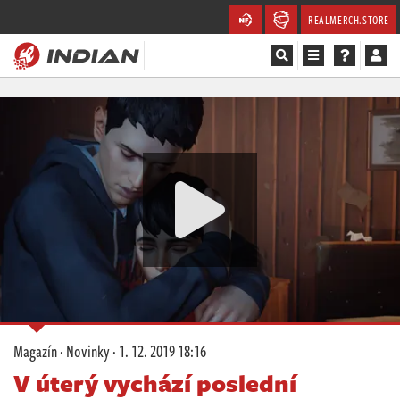
REALMERCH.STORE
Magazín
Recenze
Videa
Soutěže
Databáze
Komunita
Magazín
·
Novinky
·
1. 12. 2019 18:16
Redakce
V úterý vychází poslední