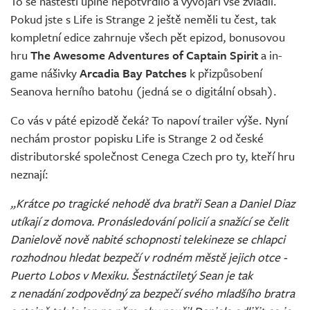
To se naštěstí úplně nepotvrdilo a vývojáři vše zvládli.
Pokud jste s Life is Strange 2 ještě neměli tu čest, tak
kompletní edice zahrnuje všech pět epizod, bonusovou
hru
The Awesome Adventures of Captain Spirit
a in-
game nášivky
Arcadia Bay Patches
k přizpůsobení
Seanova herního batohu (jedná se o digitální obsah).
Co vás v páté epizodě čeká? To napoví trailer výše. Nyní
nechám prostor popisku Life is Strange 2 od české
distributorské společnost Cenega Czech pro ty, kteří hru
neznají:
„Krátce po tragické nehodě dva bratři Sean a Daniel Diaz
utíkají z domova. Pronásledování policií a snažící se čelit
Danielově nově nabité schopnosti telekineze se chlapci
rozhodnou hledat bezpečí v rodném městě jejich otce -
Puerto Lobos v Mexiku. Šestnáctiletý Sean je tak
z nenadání zodpovědný za bezpečí svého mladšího bratra