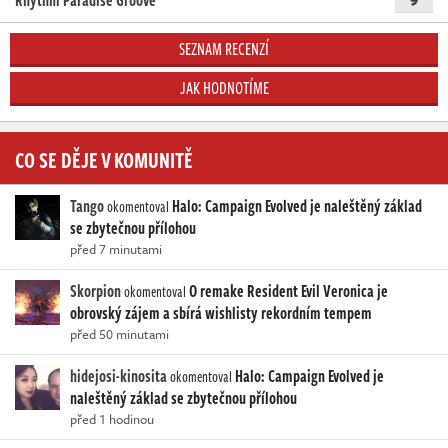
Rhythm Paradise Groove
SEZNAM RECENZÍ
JAK HODNOTÍME
CO SE DĚJE V KOMUNITĚ
Tango
Halo: Campaign Evolved je naleštěný základ
okomentoval
se zbytečnou přílohou
před 7 minutami
Skorpion
O remake Resident Evil Veronica je
okomentoval
obrovský zájem a sbírá wishlisty rekordním tempem
před 50 minutami
hidejosi-kinosita
Halo: Campaign Evolved je
okomentoval
naleštěný základ se zbytečnou přílohou
před 1 hodinou