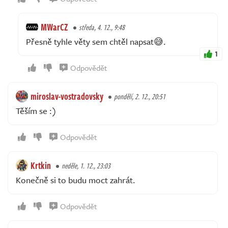
MWarCZ
středa, 4. 12., 9:48
Přesně tyhle věty sem chtěl napsat😅.
1
Odpovědět
miroslav-vostradovsky
pondělí, 2. 12., 20:51
Těším se :)
Odpovědět
Krtkin
neděle, 1. 12., 23:03
Konečně si to budu moct zahrát.
Odpovědět