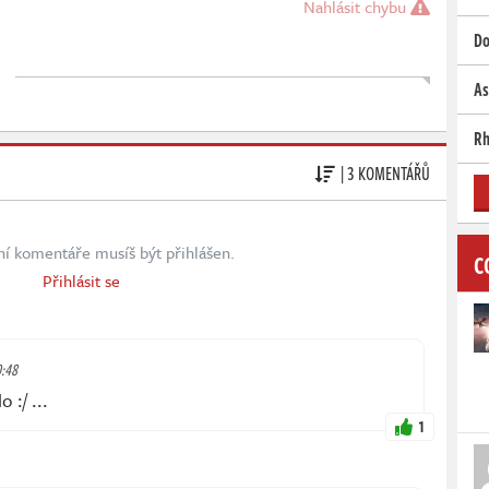
Nahlásit chybu
Do
As
Rh
| 3 KOMENTÁŘŮ
ní komentáře musíš být přihlášen.
C
Přihlásit se
0:48
 :/ ...
1