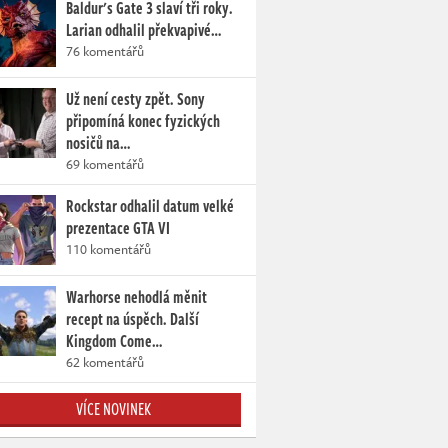
Baldur's Gate 3 slaví tři roky.
Larian odhalil překvapivé…
76 komentářů
Už není cesty zpět. Sony
připomíná konec fyzických
nosičů na…
69 komentářů
Rockstar odhalil datum velké
prezentace GTA VI
110 komentářů
Warhorse nehodlá měnit
recept na úspěch. Další
Kingdom Come…
62 komentářů
VÍCE NOVINEK