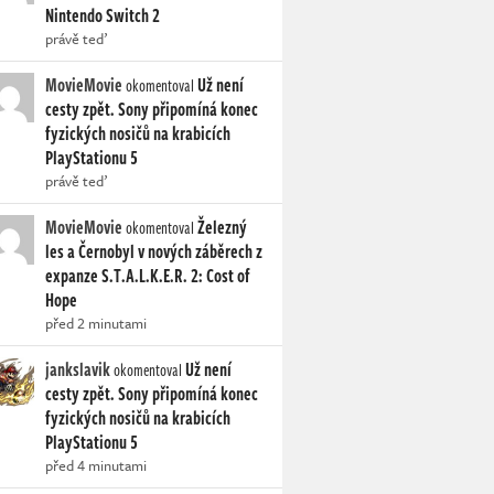
Nintendo Switch 2
právě teď
MovieMovie
Už není
okomentoval
cesty zpět. Sony připomíná konec
fyzických nosičů na krabicích
PlayStationu 5
právě teď
MovieMovie
Železný
okomentoval
les a Černobyl v nových záběrech z
expanze S.T.A.L.K.E.R. 2: Cost of
Hope
před 2 minutami
jankslavik
Už není
okomentoval
cesty zpět. Sony připomíná konec
fyzických nosičů na krabicích
PlayStationu 5
před 4 minutami