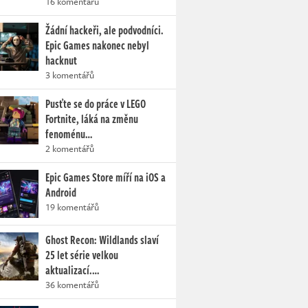
16 komentářů
Žádní hackeři, ale podvodníci.
Epic Games nakonec nebyl
hacknut
3 komentářů
Pusťte se do práce v LEGO
Fortnite, láká na změnu
fenoménu…
2 komentářů
Epic Games Store míří na iOS a
Android
19 komentářů
Ghost Recon: Wildlands slaví
25 let série velkou
aktualizací.…
36 komentářů