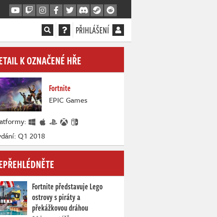
PŘIHLÁŠENÍ
ETAIL K OZNAČENÉ HŘE
Fortnite
EPIC Games
latformy:
ydání: Q1 2018
EPŘEHLÉDNĚTE
Fortnite představuje Lego
ostrovy s piráty a
překážkovou dráhou