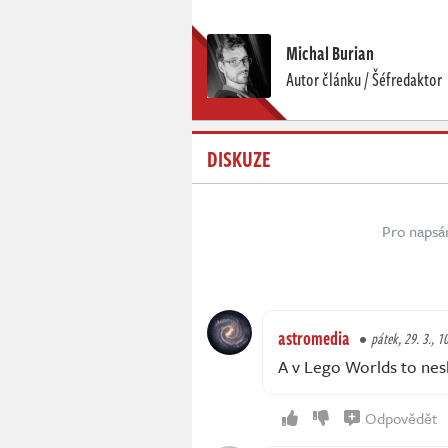
Michal Burian
Autor článku / Šéfredaktor
DISKUZE
Pro napsá
astromedia
pátek, 29. 3., 1
A v Lego Worlds to neslo
Odpovědět