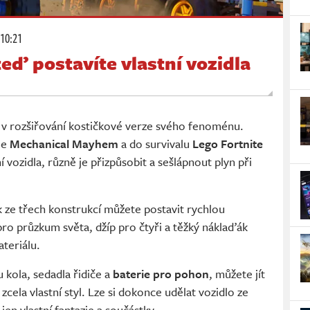
 10:21
teď postavíte vlastní vozidla
jí v rozšiřování kostičkové verze svého fenoménu.
je
Mechanical Mayhem
a do survivalu
Lego Fortnite
í vozidla, různě je přizpůsobit a sešlápnout plyn při
k ze třech konstrukcí můžete postavit rychlou
ro průzkum světa, džíp pro čtyři a těžký náklaďák
teriálu.
 kola, sedadla řidiče a
baterie pro pohon
, můžete jít
 zcela vlastní styl. Lze si dokonce udělat vozidlo ze
n vlastní fantazie a součástky.