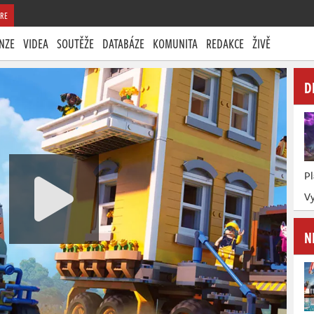
RE
NZE
VIDEA
SOUTĚŽE
DATABÁZE
KOMUNITA
REDAKCE
ŽIVĚ
D
P
V
N