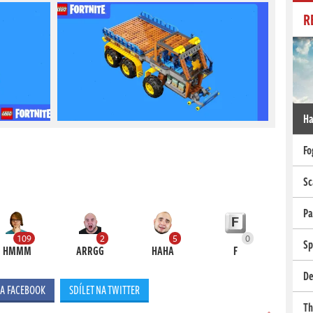
R
Ha
Fo
Sc
Pa
109
2
5
0
Sp
HMMM
ARRGG
HAHA
F
De
NA FACEBOOK
SDÍLET NA TWITTER
Th