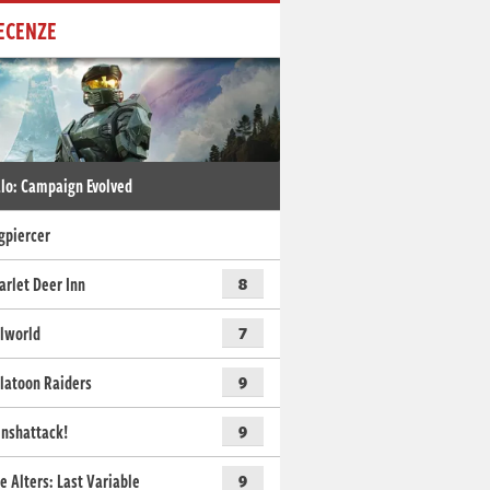
ECENZE
lo: Campaign Evolved
gpiercer
arlet Deer Inn
8
lworld
7
latoon Raiders
9
nshattack!
9
e Alters: Last Variable
9