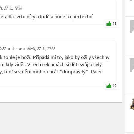
a, 27. 3., 12:36
 letadla+vrtulníky a lodě a bude to perfektní
11
0:22
Upraveno
středa, 27. 3., 10:22
k tohle je boží. Připadá mi to, jako by ožily všechny
 kdy viděl. V těch reklamách si děti svůj oživlý
y, teď si v něm mohou hrát "doopravdy". Palec
19