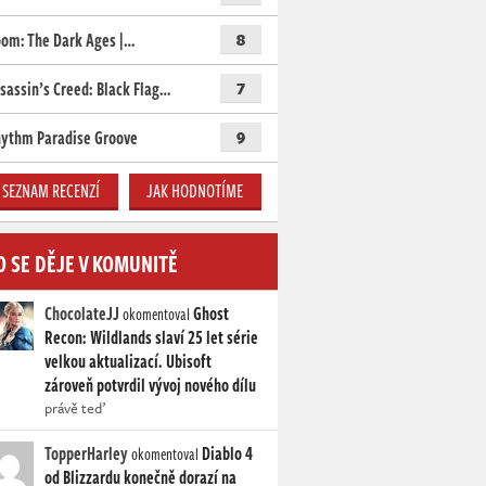
om: The Dark Ages |…
8
sassin’s Creed: Black Flag…
7
ythm Paradise Groove
9
SEZNAM RECENZÍ
JAK HODNOTÍME
O SE DĚJE V KOMUNITĚ
ChocolateJJ
Ghost
okomentoval
Recon: Wildlands slaví 25 let série
velkou aktualizací. Ubisoft
zároveň potvrdil vývoj nového dílu
právě teď
TopperHarley
Diablo 4
okomentoval
od Blizzardu konečně dorazí na