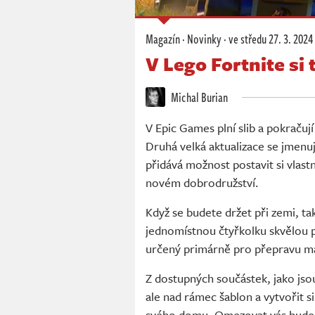
Magazín
·
Novinky
·
ve středu
27. 3. 2024
V Lego Fortnite si 
Michal Burian
V Epic Games plní slib a pokraču
Druhá velká aktualizace se jmenu
přidává možnost postavit si vlastn
novém dobrodružství.
Když se budete držet při zemi, ta
jednomístnou čtyřkolku skvělou p
určený primárně pro přepravu ma
Z dostupných součástek, jako jsou
ale nad rámec šablon a vytvořit si
svého domu. Omezovat vás bude je