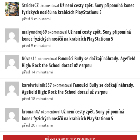
StriderCZ
Už není cesty zpět. Sony připomíná konec
okomentoval
fyzických nosičů na krabicích PlayStationu 5
před 9 minutami
malyondrej69
Už není cesty zpět. Sony připomíná
okomentoval
konec fyzických nosičů na krabicích PlayStationu 5
před 9 minutami
N0vas11
Fanoušci Bully se dočkají náhrady. Agefield
okomentoval
High: Rock the School dorazí už v srpnu
před 14 minutami
karelvrtulnik557
Fanoušci Bully se dočkají náhrady.
okomentoval
Agefield High: Rock the School dorazí už v srpnu
před 18 minutami
kroman47
Už není cesty zpět. Sony připomíná
okomentoval
konec fyzických nosičů na krabicích PlayStationu 5
před 20 minutami
PŘEHLED AKTIVITY KOMUNITY