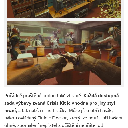
Pořádně praštěné budou také zbraně.
Každá dostupná
sada výbavy zvaná Crisis Kit je vhodná pro jiný styl
hraní
, a tak nabízí i jiné hračky. Může jít o obří hasák,
pákou ovládaný Fluidic Ejector, který lze použít při hašení
ohně, zpomalení nepřátel a očištění nepřátel od