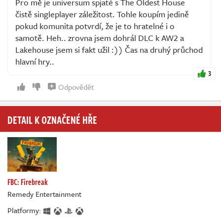
Pro mě je universum spjaté s The Oldest House
čistě singleplayer záležitost. Tohle koupím jedině
pokud komunita potvrdí, že je to hratelné i o
samotě. Heh.. zrovna jsem dohrál DLC k AW2 a
Lakehouse jsem si fakt užil :)) Čas na druhý průchod
hlavní hry..
3
Odpovědět
DETAIL K OZNAČENÉ HŘE
FBC: Firebreak
Remedy Entertainment
Platformy: