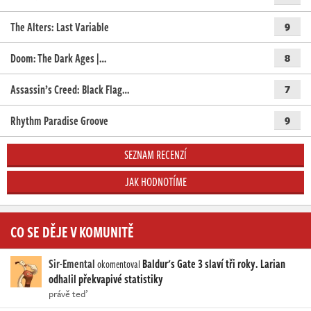
The Alters: Last Variable
9
Doom: The Dark Ages |…
8
Assassin’s Creed: Black Flag…
7
Rhythm Paradise Groove
9
SEZNAM RECENZÍ
JAK HODNOTÍME
CO SE DĚJE V KOMUNITĚ
Sir-Emental
Baldur's Gate 3 slaví tři roky. Larian
okomentoval
odhalil překvapivé statistiky
právě teď