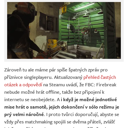
Zároveň tu ale máme pár spíše špatných zpráv pro
příznivce singleplayeru. Aktualizovaný
přehled častých
otázek a odpovědí
na Steamu uvádí, že FBC: Firebreak
nebude možné hrát offline, takže bez připojení k
internetu se neobejdete. A
i když je možné jednotlivé
mise hrát o samotě, jejich dokončení v sólo režimu je
prý velmi náročné
. I proto tvůrci doporučují, abyste se
vždy přes matchmaking spojili se dvěma přáteli, zvlášť