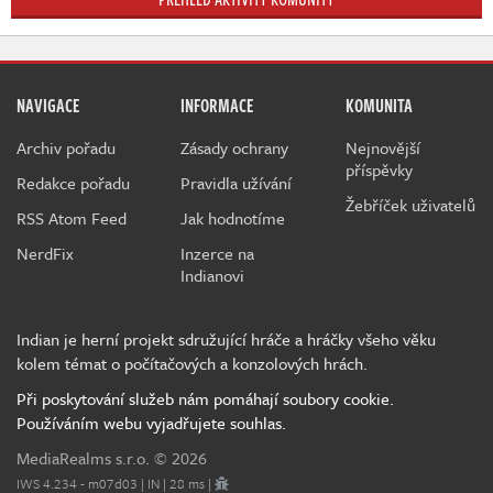
NAVIGACE
INFORMACE
KOMUNITA
Archiv pořadu
Zásady ochrany
Nejnovější
příspěvky
Redakce pořadu
Pravidla užívání
Žebříček uživatelů
RSS Atom Feed
Jak hodnotíme
NerdFix
Inzerce na
Indianovi
Indian je herní projekt sdružující hráče a hráčky všeho věku
kolem témat o počítačových a konzolových hrách.
Při poskytování služeb nám pomáhají soubory cookie.
Používáním webu vyjadřujete souhlas.
MediaRealms s.r.o.
© 2026
IWS 4.234 - m07d03 | IN | 28 ms |