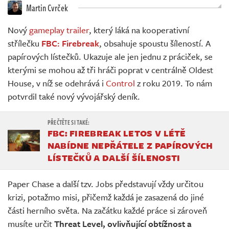
Živě
Martin Cvrček
Nový
gameplay trailer
, který láká na kooperativní
střílečku
FBC: Firebreak
, obsahuje spoustu šíleností. A
papírových lístečků. Ukazuje ale jen jednu z práciček, se
kterými se mohou až tři hráči poprat v centrálně Oldest
House, v níž se odehrává i
Control
z roku 2019. To nám
potvrdil také nový vývojářský deník.
FBC: FIREBREAK LETOS V LÉTĚ
NABÍDNE NEPŘÁTELE Z PAPÍROVÝCH
LÍSTEČKŮ A DALŠÍ ŠÍLENOSTI
Paper Chase a další tzv. Jobs představují vždy určitou
krizi, potažmo misi, přičemž každá je zasazená do jiné
části herního světa. Na začátku každé práce si zároveň
musíte určit
Threat Level, ovlivňující obtížnost a