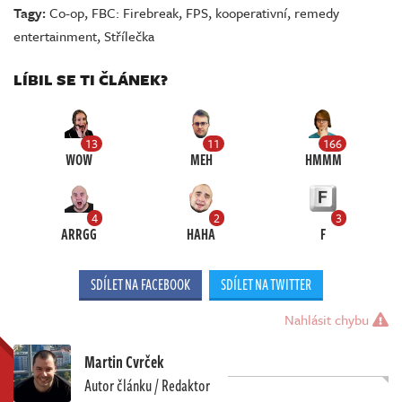
Tagy:
Co-op
,
FBC: Firebreak
,
FPS
,
kooperativní
,
remedy
entertainment
,
Střílečka
LÍBIL SE TI ČLÁNEK?
13
11
166
WOW
MEH
HMMM
4
2
3
ARRGG
HAHA
F
SDÍLET NA FACEBOOK
SDÍLET NA TWITTER
Nahlásit chybu
Martin Cvrček
Autor článku / Redaktor