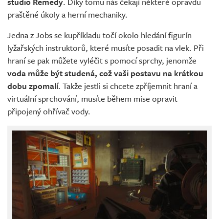
studio Remedy
. Díky tomu nás čekají některé opravdu
praštěné úkoly a herní mechaniky.
Jedna z Jobs se kupříkladu točí okolo hledání figurín
lyžařských instruktorů, které musíte posadit na vlek. Při
hraní se pak můžete vyléčit s pomocí sprchy, jenomže
voda může být studená, což vaši postavu na krátkou
dobu zpomalí
. Takže jestli si chcete zpříjemnit hraní a
virtuální sprchování, musíte během mise opravit
připojený ohřívač vody.