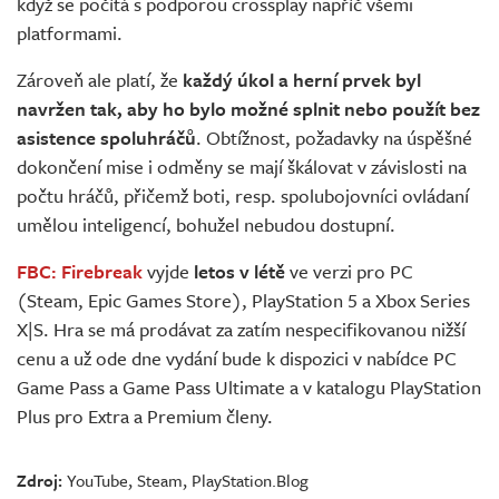
když se počítá s podporou crossplay napříč všemi
platformami.
Zároveň ale platí, že
každý úkol a herní prvek byl
navržen tak, aby ho bylo možné splnit nebo použít bez
asistence spoluhráčů
. Obtížnost, požadavky na úspěšné
dokončení mise i odměny se mají škálovat v závislosti na
počtu hráčů, přičemž boti, resp. spolubojovníci ovládaní
umělou inteligencí, bohužel nebudou dostupní.
FBC: Firebreak
vyjde
letos v létě
ve verzi pro PC
(Steam, Epic Games Store), PlayStation 5 a Xbox Series
X|S. Hra se má prodávat za zatím nespecifikovanou nižší
cenu a už ode dne vydání bude k dispozici v nabídce PC
Game Pass a Game Pass Ultimate a v katalogu PlayStation
Plus pro Extra a Premium členy.
Zdroj:
YouTube
,
Steam
,
PlayStation.Blog