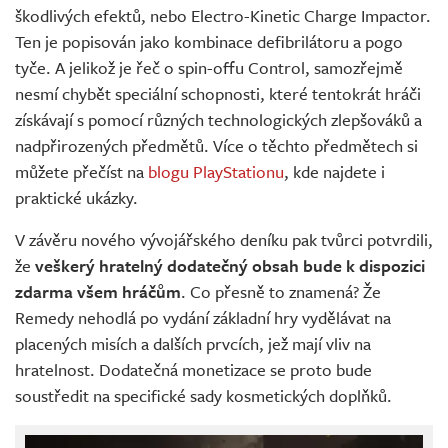
škodlivých efektů, nebo Electro-Kinetic Charge Impactor.
Ten je popisován jako kombinace defibrilátoru a pogo
tyče. A jelikož je řeč o spin-offu Control, samozřejmě
nesmí chybět speciální schopnosti, které tentokrát hráči
získávají s pomocí různých technologických zlepšováků a
nadpřirozených předmětů. Více o těchto předmětech si
můžete přečíst na
blogu PlayStationu
, kde najdete i
praktické ukázky.
V závěru nového vývojářského deníku pak tvůrci potvrdili,
že
veškerý hratelný dodatečný obsah bude k dispozici
zdarma všem hráčům
. Co přesně to znamená? Že
Remedy nehodlá po vydání základní hry vydělávat na
placených misích a dalších prvcích, jež mají vliv na
hratelnost. Dodatečná monetizace se proto bude
soustředit na specifické sady kosmetických doplňků.