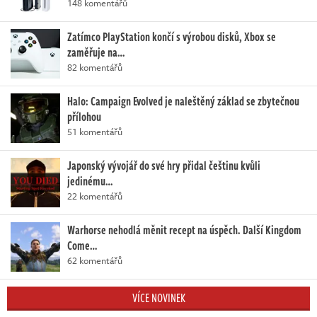
148 komentářů
Zatímco PlayStation končí s výrobou disků, Xbox se
zaměřuje na…
82 komentářů
Halo: Campaign Evolved je naleštěný základ se zbytečnou
přílohou
51 komentářů
Japonský vývojář do své hry přidal češtinu kvůli
jedinému…
22 komentářů
Warhorse nehodlá měnit recept na úspěch. Další Kingdom
Come…
62 komentářů
VÍCE NOVINEK