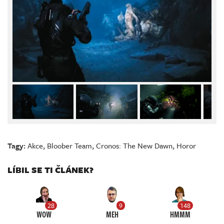
Tagy:
Akce
,
Bloober Team
,
Cronos: The New Dawn
,
Horor
LÍBIL SE TI ČLÁNEK?
28
9
148
WOW
MEH
HMMM