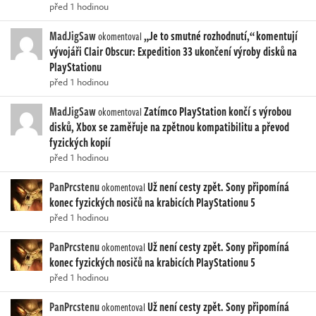
před 1 hodinou
MadJigSaw
„Je to smutné rozhodnutí,“ komentují
okomentoval
vývojáři Clair Obscur: Expedition 33 ukončení výroby disků na
PlayStationu
před 1 hodinou
MadJigSaw
Zatímco PlayStation končí s výrobou
okomentoval
disků, Xbox se zaměřuje na zpětnou kompatibilitu a převod
fyzických kopií
před 1 hodinou
PanPrcstenu
Už není cesty zpět. Sony připomíná
okomentoval
konec fyzických nosičů na krabicích PlayStationu 5
před 1 hodinou
PanPrcstenu
Už není cesty zpět. Sony připomíná
okomentoval
konec fyzických nosičů na krabicích PlayStationu 5
před 1 hodinou
PanPrcstenu
Už není cesty zpět. Sony připomíná
okomentoval