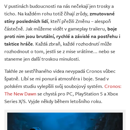
V pustinách budoucnosti na nás nečekají jen trosky a
ticho. Na každém rohu totiž číhají zrůdy,
zmutované
stíny posledních lidí
, kteří přežili Změnu – alespoň
částečně. Jak můžeme vidět v gameplay traileru,
boje
proti nim jsou brutální, rychlé a závislé na postřehu i
taktice hráče
. Každá zbraň, každé rozhodnutí může
rozhodnout o tom, jestli se z mise vrátíme... nebo se
staneme jen další troskou minulosti.
Takhle ze sestříhaného videa nevypadá Cronos vůbec
špatně. Líbí se mi ponurá atmosféra i boje. Snad v
polském studiu vylepšili svůj soubojový systém.
Cronos:
The New Dawn
se chystá pro PC, PlayStation 5 a Xbox
Series X/S. Vyjde někdy během letošního roku.