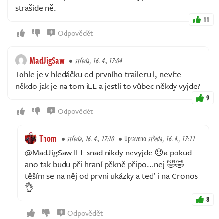
strašidelně.
11
Odpovědět
MadJigSaw
středa, 16. 4., 17:04
Tohle je v hledáčku od prvního traileru l, nevíte
někdo jak je na tom iLL a jestli to vůbec někdy vyjde?
9
Odpovědět
Thom
středa, 16. 4., 17:10
Upraveno
středa, 16. 4., 17:11
@MadJigSaw ILL snad nikdy nevyjde 😞a pokud
ano tak budu při hraní pěkně připo...nej 🤣🤣
těším se na něj od prvni ukázky a teď i na Cronos
👌
8
Odpovědět