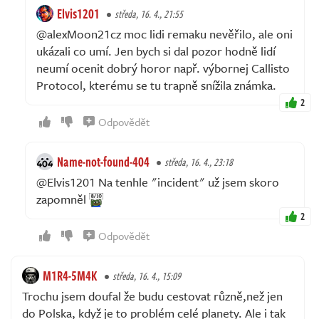
Elvis1201
středa, 16. 4., 21:55
@alexMoon21cz moc lidi remaku nevěřilo, ale oni
ukázali co umí. Jen bych si dal pozor hodně lidí
neumí ocenit dobrý horor např. výbornej Callisto
Protocol, kterému se tu trapně snížila známka.
2
Odpovědět
Name-not-found-404
středa, 16. 4., 23:18
@Elvis1201 Na tenhle "incident" už jsem skoro
zapomněl
2
Odpovědět
M1R4-5M4K
středa, 16. 4., 15:09
Trochu jsem doufal že budu cestovat různě,než jen
do Polska, když je to problém celé planety. Ale i tak