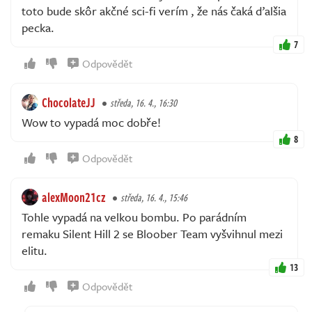
toto bude skôr akčné sci-fi verím , že nás čaká ďalšia
pecka.
7
Odpovědět
ChocolateJJ
středa, 16. 4., 16:30
Wow to vypadá moc dobře!
8
Odpovědět
alexMoon21cz
středa, 16. 4., 15:46
Tohle vypadá na velkou bombu. Po parádním
remaku Silent Hill 2 se Bloober Team vyšvihnul mezi
elitu.
13
Odpovědět