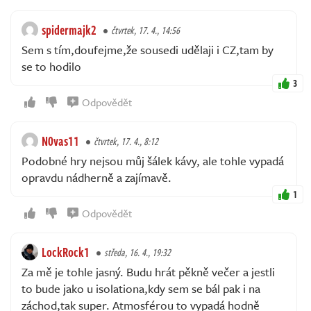
spidermajk2
čtvrtek, 17. 4., 14:56
Sem s tím,doufejme,že sousedi udělaji i CZ,tam by
se to hodilo
3
Odpovědět
N0vas11
čtvrtek, 17. 4., 8:12
Podobné hry nejsou můj šálek kávy, ale tohle vypadá
opravdu nádherně a zajímavě.
1
Odpovědět
LockRock1
středa, 16. 4., 19:32
Za mě je tohle jasný. Budu hrát pěkně večer a jestli
to bude jako u isolationa,kdy sem se bál pak i na
záchod,tak super. Atmosférou to vypadá hodně