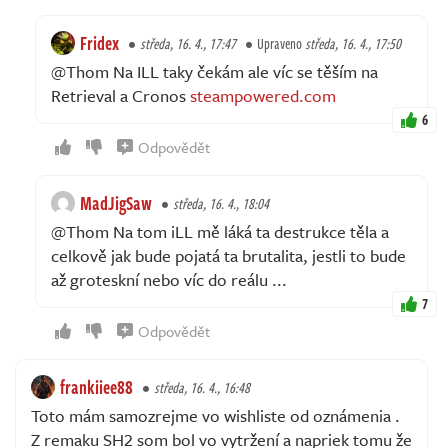
Fridex
středa, 16. 4., 17:47
Upraveno
středa, 16. 4., 17:50
@Thom Na ILL taky čekám ale víc se těším na
Retrieval a Cronos
steampowered.com
6
Odpovědět
MadJigSaw
středa, 16. 4., 18:04
@Thom Na tom iLL mě láká ta destrukce těla a
celkově jak bude pojatá ta brutalita, jestli to bude
až groteskní nebo víc do reálu ...
7
Odpovědět
frankiiee88
středa, 16. 4., 16:48
Toto mám samozrejme vo wishliste od oznámenia .
Z remaku SH2 som bol vo vytržení a napriek tomu že