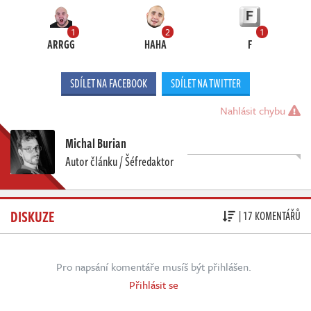
1
2
1
ARRGG
HAHA
F
SDÍLET NA FACEBOOK
SDÍLET NA TWITTER
Nahlásit chybu
Michal Burian
Autor článku / Šéfredaktor
DISKUZE
| 17 KOMENTÁŘŮ
Pro napsání komentáře musíš být přihlášen.
Přihlásit se