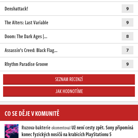
Denshattack!
9
The Alters: Last Variable
9
Doom: The Dark Ages |…
8
Assassin’s Creed: Black Flag…
7
Rhythm Paradise Groove
9
SEZNAM RECENZÍ
JAK HODNOTÍME
CO SE DĚJE V KOMUNITĚ
Ruzova-bakterie
Už není cesty zpět. Sony připomíná
okomentoval
konec fyzických nosičů na krabicích PlayStationu 5