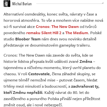
Živě
Michal Burian
Alternativní osmdesátky, konec světa, návraty v čase a
hororová atmosféra. To vše a mnohem více nabídne nová
sci-fi survival akce
Cronos: The New Dawn
od tvůrců
povedeného
remaku Silent Hill 2
a
The Medium
. Polské
studio
Bloober Team
nám dnes svou novinku detailně
představuje ve dvouminutovém gameplay traileru.
Cronos: The New Dawn nás zavede do světa, kde se
historie lidstva přepsala kvůli události zvané
Změna
–
tajemnému a ničivému momentu, který uvrhl planetu do
chaosu. V roli
Cestovatele
, člena záhadné skupiny, se
ujmeme téměř nemožné mise – putovat časem, hledat
trhliny mezi minulostí a budoucností, a
zachraňovat ty,
kteří Změnu nepřežili
. Každý návrat do 80. let do
zasněženého a ponurého Polska přináší nejen příležitost
změnit osud, ale i nové nebezpečí.