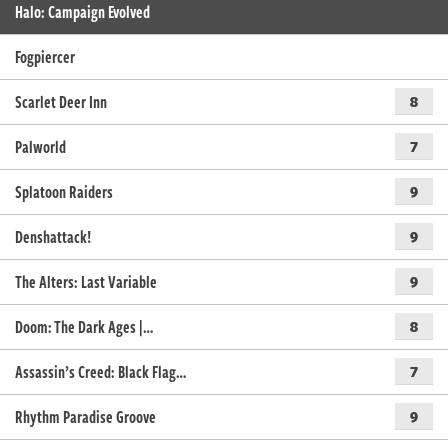
Halo: Campaign Evolved
Fogpiercer
Scarlet Deer Inn
8
Palworld
7
Splatoon Raiders
9
Denshattack!
9
The Alters: Last Variable
9
Doom: The Dark Ages |…
8
Assassin’s Creed: Black Flag…
7
Rhythm Paradise Groove
9