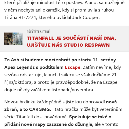
které přibližuje minulost této postavy. A ano, samozřejmě
v něm nechybí ani okamžik, kdy si promluvila s rukou
Titána BT-7274, kterého ovládal Jack Cooper.
TITANFALL JE SOUČÁSTÍ NAŠÍ DNA,
UJIŠŤUJE NÁS STUDIO RESPAWN
Za Ash si budeme moci zahrát po startu 11. sezóny
Apex Legends s podtitulem
Escape
. Zatím nevíme, kdy
sezóna odstartuje, launch traileru se však dočkáme 21.
října/októbra, a proto je pravděpodobné, že na Escape
dojde někdy začátkem listopadu/novembra.
Novou hrdinku každopádně s jistotou doprovodí
nová
zbraň, a to CAR SMG
. I tato hračka může být veteránům
série Titanfall dost povědomá.
Spekuluje se také o
přidání nové mapy zasazené do džungle
, ale v tomto