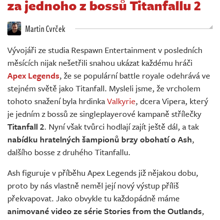
za jednoho z bossů Titanfallu 2
Živě
Martin Cvrček
Vývojáři ze studia Respawn Entertainment v posledních
měsících nijak nešetřili snahou ukázat každému hráči
Apex Legends
, že se populární battle royale odehrává ve
stejném světě jako Titanfall. Mysleli jsme, že vrcholem
tohoto snažení byla hrdinka
Valkyrie
, dcera Vipera, který
je jedním z bossů ze singleplayerové kampaně střílečky
Titanfall 2
. Nyní však tvůrci hodlají zajít ještě dál, a tak
nabídku hratelných šampionů brzy obohatí o Ash
,
dalšího bosse z druhého Titanfallu.
Ash figuruje v příběhu Apex Legends již nějakou dobu,
proto by nás vlastně neměl její nový výstup příliš
překvapovat. Jako obvykle tu každopádně máme
animované video ze série Stories from the Outlands
,