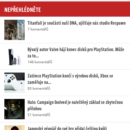
NEPŘEHLÉDNĚTE
Titanfall je součástí naší DNA, ujišťuje nás studio Respawn
7 komentářů
Bývalý autor Valve hájí konec disků pro PlayStation. Může
za to…
148 komentářů
Zatímco PlayStation končí s výrobou disků, Xbox se
zaměřuje na…
83 komentářů
Halo: Campaign Evolved je naleštěný základ se zbytečnou
přílohou
51 komentářů
Japonský vývojář do své hry přidal češtinu kvůli