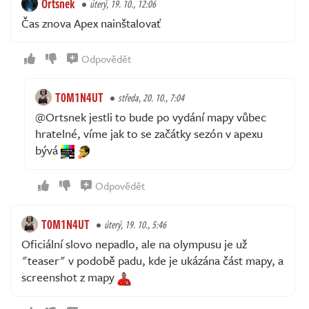
Ortsnek
úterý, 19. 10., 12:06
Čas znova Apex nainštalovať
Odpovědět
T0M1N4UT
středa, 20. 10., 7:04
@Ortsnek jestli to bude po vydání mapy vůbec
hratelné, víme jak to se začátky sezón v apexu
bývá
Odpovědět
T0M1N4UT
úterý, 19. 10., 5:46
Oficiální slovo nepadlo, ale na olympusu je už
"teaser" v podobě padu, kde je ukázána část mapy, a
screenshot z mapy