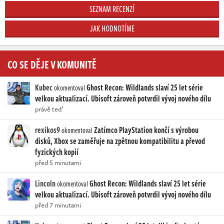
SEZNAM RECENZÍ
JAK HODNOTÍME
CO SE DĚJE V KOMUNITĚ
Kubec
Ghost Recon: Wildlands slaví 25 let série
okomentoval
velkou aktualizací. Ubisoft zároveň potvrdil vývoj nového dílu
právě teď
rexikos9
Zatímco PlayStation končí s výrobou
okomentoval
disků, Xbox se zaměřuje na zpětnou kompatibilitu a převod
fyzických kopií
před 5 minutami
Lincoln
Ghost Recon: Wildlands slaví 25 let série
okomentoval
velkou aktualizací. Ubisoft zároveň potvrdil vývoj nového dílu
před 7 minutami