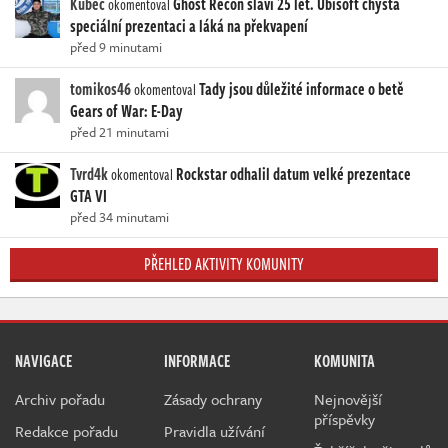
Kubec
Ghost Recon slaví 25 let. Ubisoft chystá
okomentoval
speciální prezentaci a láká na překvapení
před 9 minutami
tomikos46
Tady jsou důležité informace o betě
okomentoval
Gears of War: E-Day
před 21 minutami
Tvrd4k
Rockstar odhalil datum velké prezentace
okomentoval
GTA VI
před 34 minutami
PŘEHLED AKTIVITY KOMUNITY
NAVIGACE
INFORMACE
KOMUNITA
Archiv pořadu
Zásady ochrany
Nejnovější
příspěvky
Redakce pořadu
Pravidla užívání