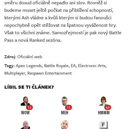
směru dosud oficiálně nepadlo ani slov. Rovněž si
budeme muset ještě počkat na přiblížení schopností,
kterými Ash vládne a kvůli kterým si budou fanoušci
nepochybně opět stěžovat na špatnou vyváženost hry.
Však to všichni známe. Samozřejmostí je pak nový Battle
Pass a nová Ranked sezóna.
Zdroj:
Oficiální web
Tagy:
Apex Legends
,
Battle Royale
,
EA
,
Electronic Arts
,
Multiplayer
,
Respawn Entertainment
LÍBIL SE TI ČLÁNEK?
13
15
68
WOW
MEH
HMMM