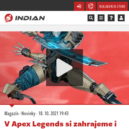
REALMERCH.STORE
Magazín
Recenze
Videa
Soutěže
Databáze
Komunita
Magazín
·
Novinky
·
18. 10. 2021 19:43
Redakce
V Apex Legends si zahrajeme i