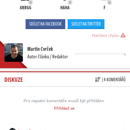
0
0
0
ARRGG
HAHA
F
SDÍLET NA FACEBOOK
SDÍLET NA TWITTER
Nahlásit chybu
Martin Cvrček
Autor článku / Redaktor
DISKUZE
| 4 KOMENTÁŘŮ
Pro napsání komentáře musíš být přihlášen.
Přihlásit se