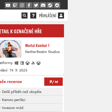
PŘIHLÁŠENÍ
ETAIL K OZNAČENÉ HŘE
Mortal Kombat 1
NetherRealm Studios
latformy:
dání: 19. 9. 2023
9
aše recenze
/ 10
Delší příběh než obvykle
Kameo parťáci
Invasion mód