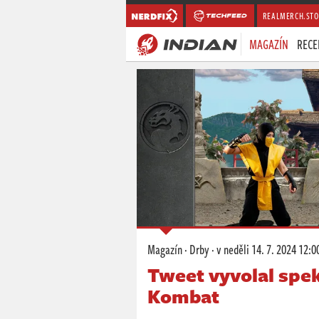
REALMERCH.STO
MAGAZÍN
RECE
Magazín
·
Drby
·
v neděli
14. 7. 2024 12:0
Tweet vyvolal spe
Kombat