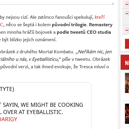
by nejsou cizí. Ale zatímco fanoušci spekulují,
kteří
LC
, něco se šeptá i kolem
původní trilogie
.
Remastery
 sen mnoha hráčů bojovek a
podle tweetů CEO studia
ýt blízko jejich oznámení.
 obrázek z druhého Mortal Kombatu. „
Neříkám nic, jen
lního u nás, v Eyeballisticu,
“ píše v tweetu. Obrázek
N
 původní verzi, a tak ihned evokuje, že Tresca mluví o
TYTE) 
ST SAYIN, WE MIGHT BE COOKING 
UP SOMETHING SPECIAL OVER AT EYEBALLISTIC. 
OARIGY