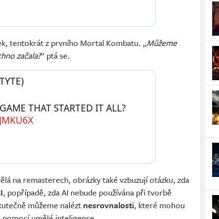
ek, tentokrát z prvního Mortal Kombatu. „
Můžeme
chno začala?
“ ptá se.
TYTE) 
WHO CAN FORGET THE GAME THAT STARTED IT ALL? 
6JMKU6X
dělá na remasterech, obrázky také vzbuzují otázku, zda
I
, popřípadě, zda AI nebude používána při tvorbě
 skutečně můžeme nalézt
nesrovnalosti
, které mohou
u pomocí umělé inteligence.