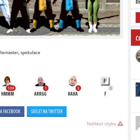
Rh
C
Remaster
,
spekulace
109
1
3
0
HMMM
ARRGG
HAHA
F
NA FACEBOOK
SDÍLET NA TWITTER
Nahlásit chybu