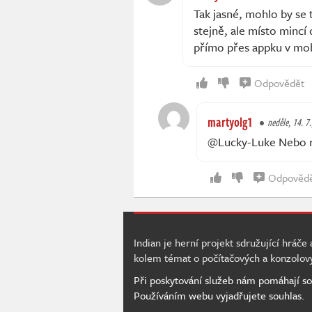
Tak jasné, mohlo by se 
stejně, ale místo mincí
přímo přes appku v mob
Odpovědět
martyolg1
neděle, 14. 7.
@Lucky-Luke Nebo r
Odpověd
Indian je herní projekt sdružující hráče
kolem témat o počítačových a konzolov
Při poskytování služeb nám pomáhají so
Používáním webu vyjadřujete souhlas.