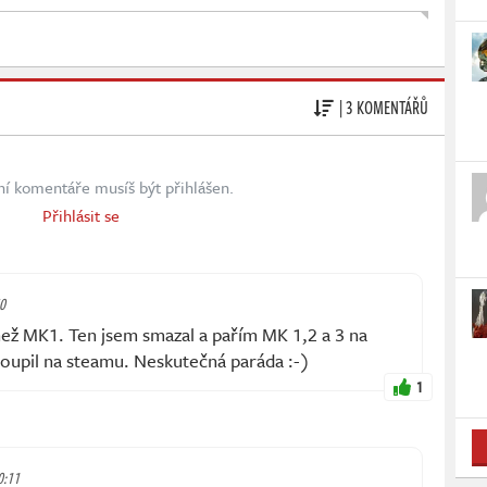
| 3 KOMENTÁŘŮ
ní komentáře musíš být přihlášen.
Přihlásit se
50
než MK1. Ten jsem smazal a pařím MK 1,2 a 3 na
koupil na steamu. Neskutečná paráda :-)
1
0:11