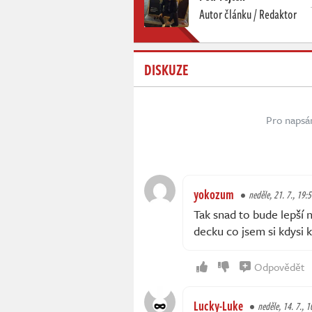
Autor článku / Redaktor
DISKUZE
Pro napsá
yokozum
neděle, 21. 7., 19:
Tak snad to bude lepší 
decku co jsem si kdysi 
Odpovědět
Lucky-Luke
neděle, 14. 7., 1