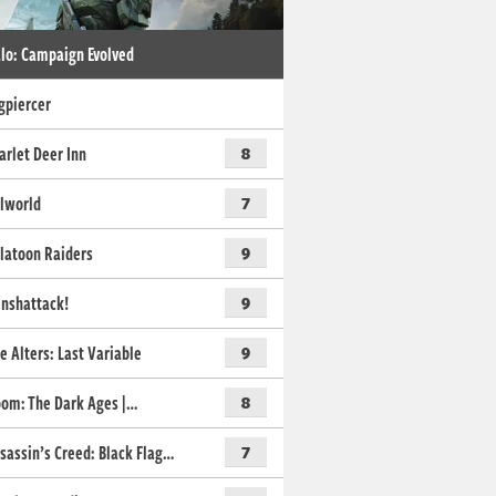
lo: Campaign Evolved
gpiercer
arlet Deer Inn
8
lworld
7
latoon Raiders
9
nshattack!
9
e Alters: Last Variable
9
om: The Dark Ages |…
8
sassin’s Creed: Black Flag…
7