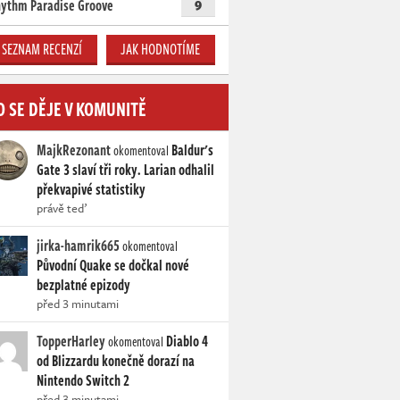
ythm Paradise Groove
9
SEZNAM RECENZÍ
JAK HODNOTÍME
O SE DĚJE V KOMUNITĚ
MajkRezonant
Baldur's
okomentoval
Gate 3 slaví tři roky. Larian odhalil
překvapivé statistiky
právě teď
jirka-hamrik665
okomentoval
Původní Quake se dočkal nové
bezplatné epizody
před 3 minutami
TopperHarley
Diablo 4
okomentoval
od Blizzardu konečně dorazí na
Nintendo Switch 2
před 3 minutami