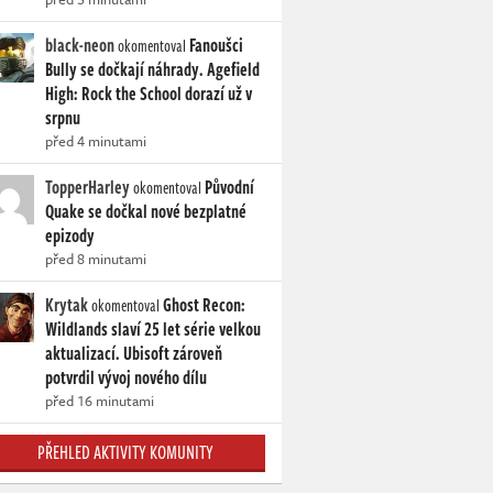
black-neon
Fanoušci
okomentoval
Bully se dočkají náhrady. Agefield
High: Rock the School dorazí už v
srpnu
před 4 minutami
TopperHarley
Původní
okomentoval
Quake se dočkal nové bezplatné
epizody
před 8 minutami
Krytak
Ghost Recon:
okomentoval
Wildlands slaví 25 let série velkou
aktualizací. Ubisoft zároveň
potvrdil vývoj nového dílu
před 16 minutami
PŘEHLED AKTIVITY KOMUNITY