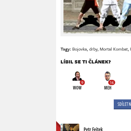
Tagy:
Bojovka
,
drby
,
Mortal Kombat
,
LÍBIL SE TI ČLÁNEK?
9
16
WOW
MEH
SDÍLET 
Petr Fejtek