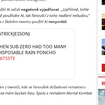
ití AI začali
negativně vyjadřovat
. „
Upřímně, tohle
ě používáte AI, tak fanoušci z toho nadšení nebudou,
“
ca v žádném tweetu použití AI
nevyvrátil
.
TRICKJESSON) 
WHEN SUB-ZERO HAD TOO MANY 
FINGERS AND WORE A DISPOSABLE RAIN PONCHO 
L6TS5TE
R
den z tweetů, kde se fanoušek dožadoval remasteru
 na mém bucket listu. Spolu s remakem Mortal Kombat