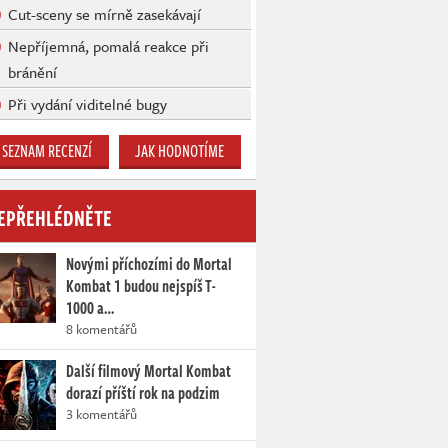
Cut-sceny se mírně zasekávají
Nepříjemná, pomalá reakce při
bránění
Při vydání viditelné bugy
SEZNAM RECENZÍ
JAK HODNOTÍME
EPŘEHLÉDNĚTE
Novými příchozími do Mortal
Kombat 1 budou nejspíš T-
1000 a…
8 komentářů
Další filmový Mortal Kombat
dorazí příští rok na podzim
3 komentářů