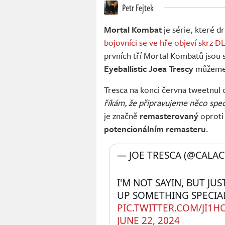
Petr Fejtek
Mortal Kombat
je série, které dr
bojovníci se ve hře objeví skrz D
prvních tří Mortal Kombatů jsou
Eyeballistic Joea Trescy
můžeme b
Tresca na konci června tweetnul
říkám, že připravujeme něco speciá
je značně
remasterovaný
oproti
potencionálním remasteru
.
— JOE TRESCA (@CALAC
I'M NOT SAYIN, BUT JU
PIC.TWITTER.COM/JI1H
JUNE 22, 2024