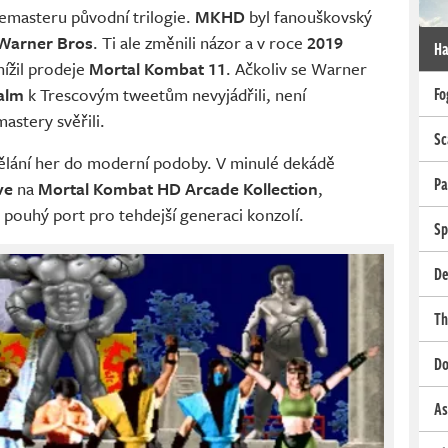
 remasteru původní trilogie.
MKHD
byl fanouškovský
Warner Bros
. Ti ale změnili názor a v roce
2019
Ha
nížil prodeje
Mortal Kombat 11
. Ačkoliv se Warner
alm
k Trescovým tweetům nevyjádřili, není
Fo
astery svěřili.
Sc
dělání her do moderní podoby. V minulé dekádě
Pa
ve
na
Mortal Kombat HD Arcade Kollection
,
l pouhý port pro tehdejší generaci konzolí.
Sp
De
Th
Do
As