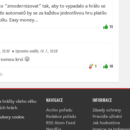
to "zmodernizovat" tak, aby to vypadalo a hrálo se
 do automatů by se za každou jednotlivou hru platilo
ilu. Easy money...
15
, 10:30
Upraveno
neděle, 14. 7., 10:58
ovnou krvi 😛
1
10
ět
NAVIGACE
INFORMACE
 a hráčky všeho věku
ých hrách.
Archiv pořadu
Zásady ochrany
Redakce pořadu
Pravidla užívání
ubory cookie.
RSS Atom Feed
Jak hodnotíme
NerdFix
Inzerce na Indianovi