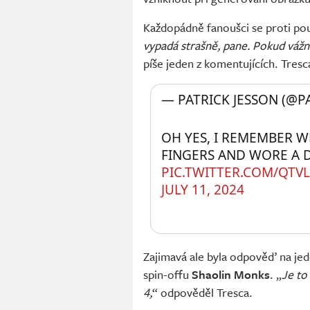
Každopádně fanoušci se proti použ
vypadá strašně, pane. Pokud vážn
píše jeden z komentujících. Tres
— PATRICK JESSON (@PA
OH YES, I REMEMBER 
PIC.TWITTER.COM/QTV
JULY 11, 2024
Zajimavá ale byla odpověď na je
spin-offu
Shaolin Monks
. „
Je to
4,
“ odpověděl Tresca.