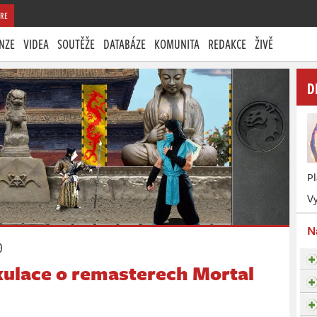
RE
NZE
VIDEA
SOUTĚŽE
DATABÁZE
KOMUNITA
REDAKCE
ŽIVĚ
D
P
Vy
N
0
kulace o remasterech Mortal