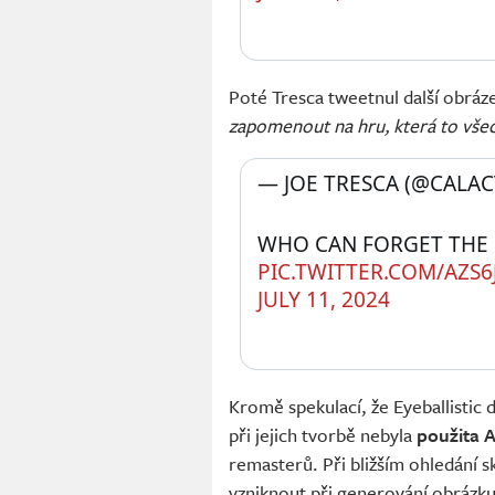
Poté Tresca tweetnul další obráz
zapomenout na hru, která to vše
— JOE TRESCA (@CALAC
PIC.TWITTER.COM/AZS
JULY 11, 2024
Kromě spekulací, že Eyeballistic 
při jejich tvorbě nebyla
použita A
remasterů. Při bližším ohledání
vzniknout při generování obrázk