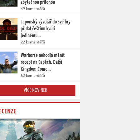
zbytečnou přílohou
49 komentářů
Japonský vývojář do své hry
přidal češtinu kvůli
jedinému…
22 komentářů
Warhorse nehodlá měnit
recept na úspěch. Další
Kingdom Come…
62 komentářů
VÍCE NOVINEK
ECENZE