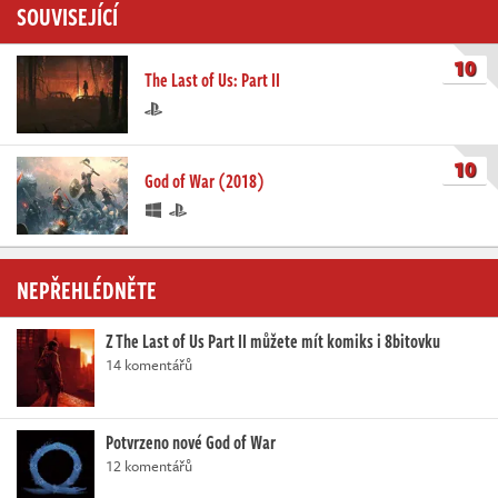
SOUVISEJÍCÍ
10
The Last of Us: Part II
10
God of War (2018)
NEPŘEHLÉDNĚTE
Z The Last of Us Part II můžete mít komiks i 8bitovku
14 komentářů
Potvrzeno nové God of War
12 komentářů