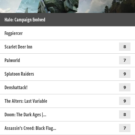
Halo: Campaign Evolved
Fogpiercer
Scarlet Deer Inn
8
Palworld
7
Splatoon Raiders
9
Denshattack!
9
The Alters: Last Variable
9
Doom: The Dark Ages |…
8
Assassin’s Creed: Black Flag…
7