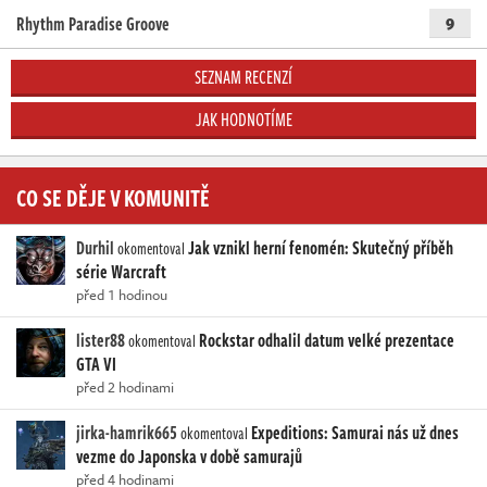
Rhythm Paradise Groove
9
SEZNAM RECENZÍ
JAK HODNOTÍME
CO SE DĚJE V KOMUNITĚ
Durhil
Jak vznikl herní fenomén: Skutečný příběh
okomentoval
série Warcraft
před 1 hodinou
lister88
Rockstar odhalil datum velké prezentace
okomentoval
GTA VI
před 2 hodinami
jirka-hamrik665
Expeditions: Samurai nás už dnes
okomentoval
vezme do Japonska v době samurajů
před 4 hodinami