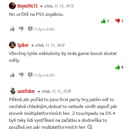
Heymi9615
středa, 11. 11., 19:13
No určitě na PS5 zopáknu.
1
1
Odpovědět
Spiker
středa, 11. 11., 14:33
Všechny tyhle exkluzivity by teda game boost dostat
měly.
6
Odpovědět
samfisher
středa, 11. 11., 13:29
Pěkné,ale pořád to jsou first party hry,zatím mě to
nechává chladným,dokud to nebude umět aspoň pár
stovek multiplatformních her. Z touchpadu na DS 4
byli taky lidi vystříkaní na začátku a dodneška to
používá jen pár muliplatformních her 🤔