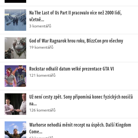
Na The Last of Us Part II pracovalo více než 2000 lidí,
včetně…
3 komentářů
God of War Ragnarok hrou roku, BlizzCon pro všechny
19 komentářů
Rockstar odhalil datum velké prezentace GTA VI
121 komentářů
Už není cesty zpět. Sony připomíná konec fyzických nosičů
na…
126 komentářů
Warhorse nehodlá měnit recept na úspěch. Další Kingdom
Come…
63 komentářů