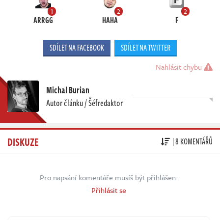
1
2
2
ARRGG
HAHA
F
SDÍLET NA FACEBOOK
SDÍLET NA TWITTER
Nahlásit chybu
Michal Burian
Autor článku / Šéfredaktor
DISKUZE
| 8 KOMENTÁŘŮ
Pro napsání komentáře musíš být přihlášen.
Přihlásit se