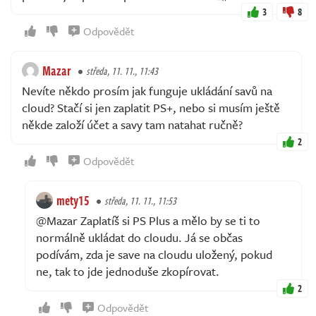
3
8
Odpovědět
Mazar
středa, 11. 11., 11:43
Nevíte někdo prosím jak funguje ukládání savů na
cloud? Stačí si jen zaplatit PS+, nebo si musím ještě
někde založí účet a savy tam natahat ručně?
2
Odpovědět
mety15
středa, 11. 11., 11:53
@Mazar Zaplatíš si PS Plus a mělo by se ti to
normálně ukládat do cloudu. Já se občas
podívám, zda je save na cloudu uložený, pokud
ne, tak to jde jednoduše zkopírovat.
2
Odpovědět