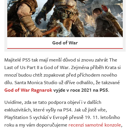
God of War
Majitelé PS5 tak mají menší důvod si znovu zahrát The
Last of Us Part II a God of War. Zejména příběh Krata si
mnozí budou chtít zopakovat před příchodem nového
dílu. Santa Monica Studio už dříve odhalilo, že takzvané
God of War Ragnarok
vyjde v roce 2021 na PS5
.
Uvidíme, zda se tato podpora objeví i v dalších
exkluzivitách, které vyšly na PS4. Jak už jistě víte,
PlayStation 5 vychází v Evropě přesně 19. 11. letošního
roku a my vám doporučujeme
recenzi samotné konzole
,