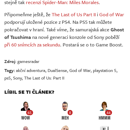
stejně tak
recenzi Spider-Man: Miles Morales
.
Připomeňme ještě, že
The Last of Us Part II
i
God of War
podporují uložené pozice z PS4. Na PS5 tak můžete
pokračovat v hraní. Také víme, že samurajská akce
Ghost
of Tsushima
na nové generaci konzole od Sony poběží
při 60 snímcích za sekundu
. Postará se o to Game Boost.
Zdroj:
gamesradar
Tagy:
akční adventura
,
DualSense
,
God of War
,
playstation 5
,
ps5
,
Sony
,
The Last of Us: Part II
LÍBIL SE TI ČLÁNEK?
65
8
44
WOW
MEH
HMMM