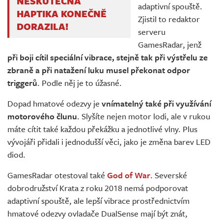
NESKUTEČNÁ
adaptivní spouště.
HAPTIKA KONEČNĚ
Zjistil to redaktor
DORAZILA!
serveru
GamesRadar, jenž
při boji cítil speciální vibrace, stejně tak při výstřelu ze
zbraně a při natažení luku musel překonat odpor
triggerů
. Podle něj je to úžasné.
Dopad hmatové odezvy je
vnímatelný také při využívání
motorového člunu
. Slyšíte nejen motor lodi, ale v rukou
máte cítit také každou překážku a jednotlivé vlny. Plus
vývojáři přidali i jednodušší věci, jako je změna barev LED
diod.
GamesRadar otestoval také
God of War
. Severské
dobrodružství Krata z roku 2018 nemá podporovat
adaptivní spouště, ale lepší vibrace prostřednictvím
hmatové odezvy ovladače DualSense mají být znát,