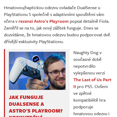
Živě
Hmatovou/haptickou odezvu ovladače DualSense u
PlayStationu 5 společně s adaptivními spouštěmi vám
včera v
recenzi Astro's Playroom
popsal detailně Fiola.
Zaměřil se na to, jak nový zážitek funguje. Dnes se
dozvídáme, že hmatovou odezvu budou podporovat dvě
dřívější exkluzivity PlayStationu.
Naughty Dog v
současné době
nepotvrdilo
vylepšenou verzi
The Last of Us Part
II
pro PS5. Ovšem
ve zpětné
JAK FUNGUJE
kompatibilitě hra
DUALSENSE A
podporuje
ASTRO'S PLAYROOM?
hmatovou odezvu i