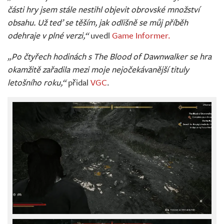
části hry jsem stále nestihl objevit obrovské množství
obsahu. Už teď se těším, jak odlišně se můj příběh
odehraje v plné verzi,“
uvedl
Game Informer.
„Po čtyřech hodinách s The Blood of Dawnwalker se hra
okamžitě zařadila mezi moje nejočekávanější tituly
letošního roku,“
přidal
VGC
.