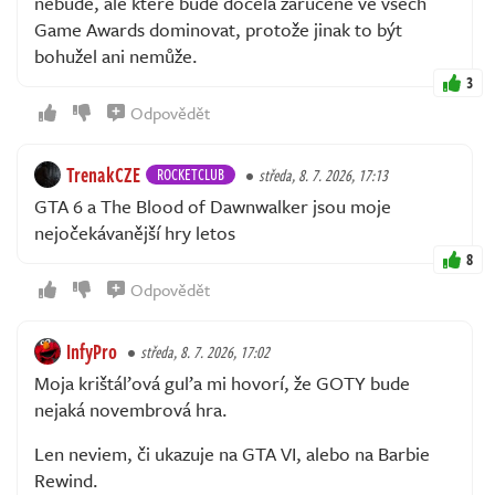
nebude, ale které bude docela zaručeně ve všech
Game Awards dominovat, protože jinak to být
bohužel ani nemůže.
3
Odpovědět
TrenakCZE
ROCKETCLUB
středa, 8. 7. 2026, 17:13
GTA 6 a The Blood of Dawnwalker jsou moje
nejočekávanější hry letos
8
Odpovědět
InfyPro
středa, 8. 7. 2026, 17:02
Moja krištáľová guľa mi hovorí, že GOTY bude
nejaká novembrová hra.
Len neviem, či ukazuje na GTA VI, alebo na Barbie
Rewind.