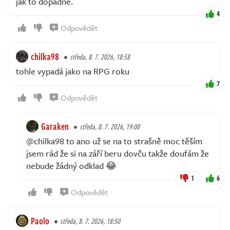
jak to dopadne.
4
Odpovědět
chilka98
středa, 8. 7. 2026, 18:58
tohle vypadá jako na RPG roku
7
Odpovědět
Garaken
středa, 8. 7. 2026, 19:00
@chilka98 to ano už se na to strašně moc těším
jsem rád že si na září beru dovču takže doufám že
nebude žádný odklad 😂
1
6
Odpovědět
Paolo
středa, 8. 7. 2026, 18:50