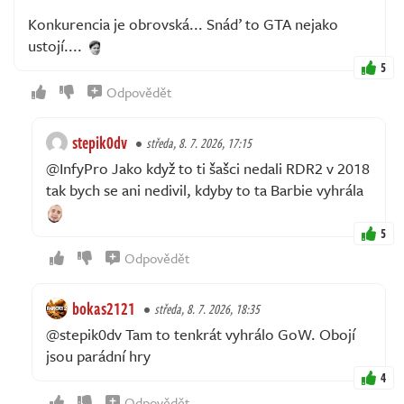
Konkurencia je obrovská... Snáď to GTA nejako
ustojí....
5
Odpovědět
stepik0dv
středa, 8. 7. 2026, 17:15
@InfyPro Jako když to ti šašci nedali RDR2 v 2018
tak bych se ani nedivil, kdyby to ta Barbie vyhrála
5
Odpovědět
bokas2121
středa, 8. 7. 2026, 18:35
@stepik0dv Tam to tenkrát vyhrálo GoW. Obojí
jsou parádní hry
4
Odpovědět