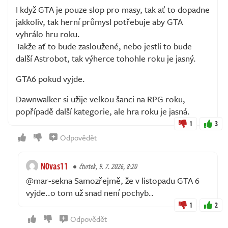
I když GTA je pouze slop pro masy, tak ať to dopadne
jakkoliv, tak herní průmysl potřebuje aby GTA
vyhrálo hru roku.
Takže ať to bude zasloužené, nebo jestli to bude
další Astrobot, tak výherce tohohle roku je jasný.
GTA6 pokud vyjde.
Dawnwalker si užije velkou šanci na RPG roku,
popřípadě další kategorie, ale hra roku je jasná.
1
3
Odpovědět
N0vas11
čtvrtek, 9. 7. 2026, 8:20
@mar-sekna Samozřejmě, že v listopadu GTA 6
vyjde..o tom už snad není pochyb..
1
2
Odpovědět