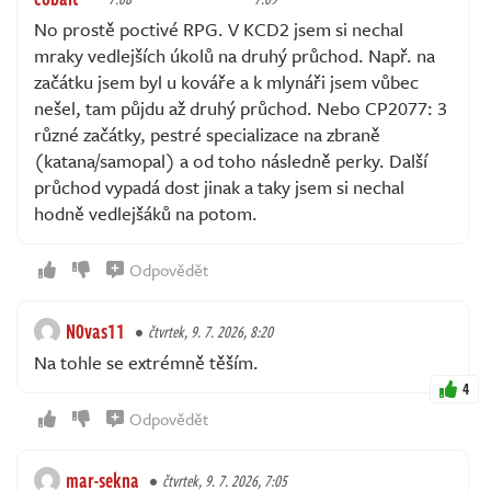
No prostě poctivé RPG. V KCD2 jsem si nechal
mraky vedlejších úkolů na druhý průchod. Např. na
začátku jsem byl u kováře a k mlynáři jsem vůbec
nešel, tam půjdu až druhý průchod. Nebo CP2077: 3
různé začátky, pestré specializace na zbraně
(katana/samopal) a od toho následně perky. Další
průchod vypadá dost jinak a taky jsem si nechal
hodně vedlejšáků na potom.
Odpovědět
N0vas11
čtvrtek, 9. 7. 2026, 8:20
Na tohle se extrémně těším.
4
Odpovědět
mar-sekna
čtvrtek, 9. 7. 2026, 7:05