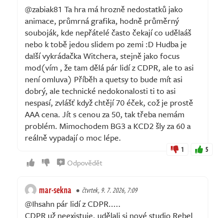
@zabiak81 Ta hra má hrozně nedostatků jako
animace, průmrná grafika, hodně průměrný
souboják, kde nepřátelé často čekají co udělaáš
nebo k tobě jedou slidem po zemi :D Hudba je
další vykrádačka Witchera, stejně jako focus
mod(vím , že tam dělá pár lidí z CDPR, ale to asi
není omluva) Příběh a quetsy to bude mít asi
dobrý, ale technické nedokonalosti ti to asi
nespasí, zvlášť když chtějí 70 éček, což je prostě
AAA cena. Jít s cenou za 50, tak třeba nemám
problém. Mimochodem BG3 a KCD2 šly za 60 a
reálně vypadají o moc lépe.
1
5
Odpovědět
mar-sekna
čtvrtek, 9. 7. 2026, 7:09
@Ihsahn pár lidí z CDPR.....
CDPR už neexistuje, udělali si nové studio Rebel