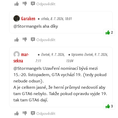
Odpovědět
Garaken
středa, 8. 7. 2026, 18:01
@Stormangels aha díky
2
Odpovědět
mar-
čtvrtek, 9. 7. 2026,
Upraveno
čtvrtek, 9. 7. 2026,
sekna
7:11
13:04
@Stormangels Uzavření nominací bývá mezi
15.-20. listopadem, GTA vychází 19. (tedy pokud
nebude odsun).
A je celkem jasné, že herní průmysl nedovolí aby
tam GTA6 nebylo. Takže pokud opravdu vyjde 19.
tak tam GTA6 dají.
3
Odpovědět