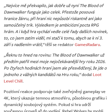
„Nejvíce mě překvapilo, jak dobře už nyní The Blood of
Dawnwalker funguje jako celek. Přestože posouvá
hranice žánru, při hraní nic nepůsobí riskantně ani jako
samoúčelný trik. Výsledkem je ambiciózní pocta RPG
hrám. A i když hra vychází vedle celé řady dalších novinek,
to, co jsem zatím viděl, mi stačí k tomu, abych se k ní 3.
září s nadšením vrátil,“
těší se redaktor
GamesRadaru
.
„Řeknu to hned na rovinu: The Blood of Dawnwalker už
předtím patřil mezi moje nejočekávanější hry roku 2026.
Po čtyřech hodinách hraní jsem ale přesvědčený, že jde o
jednoho z vážných kandidátů na Hru roku,“
dodal
Loot
Level Chill
.
Pozitivní reakce podporuje také zveřejněný gameplay ve
4K, který ukazuje temnou atmosféru, působivou grafiku i
dynamický soubojový systém. Pokud si hra udrží
současnou úroveň až do vydání, Rebel Wolves by mohli