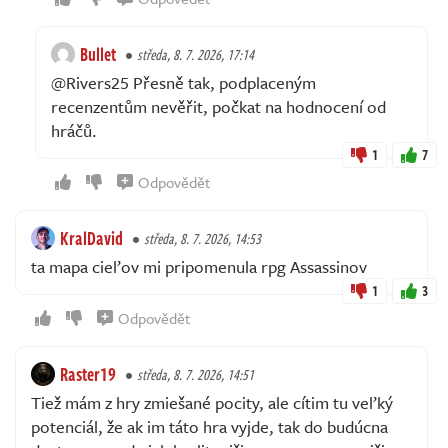
Bullet
středa, 8. 7. 2026, 17:14
@Rivers25 Přesně tak, podplaceným
recenzentům nevěřit, počkat na hodnocení od
hráčů.
1
7
Odpovědět
KralDavid
středa, 8. 7. 2026, 14:53
ta mapa cieľov mi pripomenula rpg Assassinov
1
3
Odpovědět
Raster19
středa, 8. 7. 2026, 14:51
Tiež mám z hry zmiešané pocity, ale cítim tu veľký
potenciál, že ak im táto hra vyjde, tak do budúcna