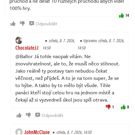
průchod a ne dělat 10 různejch průchodů abych viděl
100% hry.
14
Odpovědět
středa, 8. 7. 2026,
Upraveno
středa, 8. 7. 2026,
ChocolateJJ
14:50
14:50
@Ballor Já tohle naopak vítám. Ne
znovuhratelnost, ale to, že musíš něco stihnout.
Jako reálně ty postavy tam nebudou čekat
věčnost, než přijdeš. A to je na tom super, že se
to hýbe. A takto by to mělo být všude. Tihle
panáci kteří stojí celou hru na jednom místě a
čekají až si vyzvedneš úkol jsou spíš otrava.
1
8
Odpovědět
JohnMcClane
středa, 8. 7. 2026, 14:50