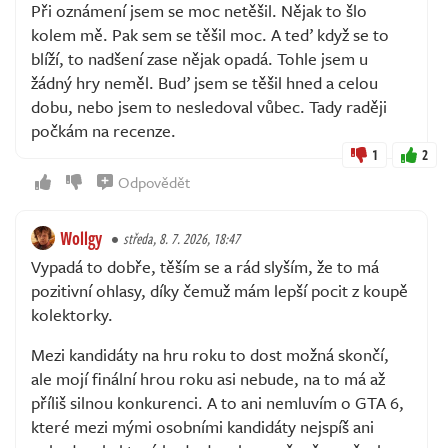
Při oznámení jsem se moc netěšil. Nějak to šlo
kolem mě. Pak sem se těšil moc. A teď když se to
blíží, to nadšení zase nějak opadá. Tohle jsem u
žádný hry neměl. Buď jsem se těšil hned a celou
dobu, nebo jsem to nesledoval vůbec. Tady raději
počkám na recenze.
1
2
Odpovědět
Wollgy
středa, 8. 7. 2026, 18:47
Vypadá to dobře, těším se a rád slyším, že to má
pozitivní ohlasy, díky čemuž mám lepší pocit z koupě
kolektorky.
Mezi kandidáty na hru roku to dost možná skončí,
ale mojí finální hrou roku asi nebude, na to má až
příliš silnou konkurenci. A to ani nemluvím o GTA 6,
které mezi mými osobními kandidáty nejspíš ani