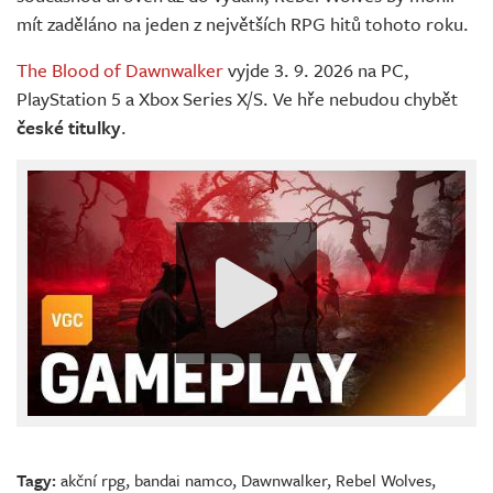
mít zaděláno na jeden z největších RPG hitů tohoto roku.
The Blood of Dawnwalker
vyjde 3. 9. 2026 na PC,
PlayStation 5 a Xbox Series X/S. Ve hře nebudou chybět
české titulky
.
Tagy:
akční rpg
,
bandai namco
,
Dawnwalker
,
Rebel Wolves
,