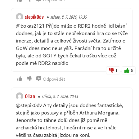
stepik0dv
středa, 8. 7. 2026, 19:35
@bokas2121 Příjde mi že o RDR2 hodně lidí básní
dodnes, jak je to stále nepřekonaná hra co se týče
imerze, detailů a celkové živosti světa. Zatímco o
GoW dnes moc neuslyšíš. Parádní hra to určitě
byla, ale od GOTY bych čekal trošku více což
podle mě RDR2 nabídlo
1
5
Odpovědět
O1an
středa, 8. 7. 2026, 20:15
@stepik0dv A ty detaily jsou dodnes fantastické,
stejně jako postavy a příběh Arthura Morgana.
Jenomže to táhne dolů dnes již poměrně
archaická hratelnost, lineární mise a ve finále
většina času zabitá jízdou na koni.