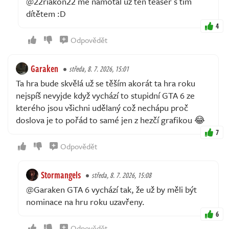
@22riakon22 mě namotal už ten teaser s tím
dítětem :D
4
Odpovědět
Garaken
středa, 8. 7. 2026, 15:01
Ta hra bude skvělá už se těším akorát ta hra roku
nejspíš nevyjde když vychází to stupidní GTA 6 ze
kterého jsou všichni udělaný což nechápu proč
doslova je to pořád to samé jen z hezčí grafikou 😂
7
Odpovědět
Stormangels
středa, 8. 7. 2026, 15:08
@Garaken GTA 6 vychází tak, že už by měli být
nominace na hru roku uzavřeny.
6
Odpovědět