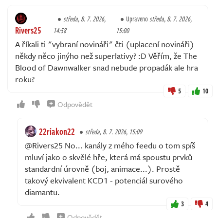
středa, 8. 7. 2026,
Upraveno
středa, 8. 7. 2026,
Rivers25
14:58
15:00
A říkali ti "vybraní novináři" čti (uplacení novináři)
někdy něco jinýho než superlativy? :D Věřím, že The
Blood of Dawnwalker snad nebude propadák ale hra
roku?
5
10
Odpovědět
22riakon22
středa, 8. 7. 2026, 15:09
@Rivers25 No... kanály z mého feedu o tom spíš
mluví jako o skvělé hře, která má spoustu prvků
standardní úrovně (boj, animace...). Prostě
takový ekvivalent KCD1 - potenciál surového
diamantu.
3
4
Odpovědět