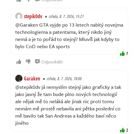
stepik0dv
středa, 8. 7. 2026, 15:21
@Garaken GTA vyjde po 13 letech nabitý novejma
technologiema a patentama, který nikdo jiný
nemá a je to pořád to stejný? Mluvíš jak kdyby to
bylo CoD nebo EA sports
7
Odpovědět
Garaken
středa, 8. 7. 2026, 18:00
@stepik0dv já nemyslím stejný jako graficky a tak
jako jasný že tam bude plno nových technologií
ale nějak mě to neláká ale jinak nic proti tomu
nemám mě prostě nebavila ani pětka poslední co
mě bavilo tak San Andreas a každého baví něco
jiného
2