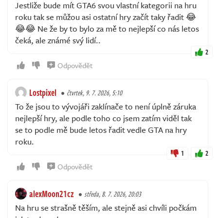
Jestliže bude mít GTA6 svou vlastní kategorii na hru
roku tak se můžou asi ostatní hry začít taky řadit 😂
😂😂 Ne že by to bylo za mě to nejlepší co nás letos
čeká, ale známé svý lidí..
2
Odpovědět
Lostpixel
čtvrtek, 9. 7. 2026, 5:10
To že jsou to vývojáři zaklínače to není úplně záruka
nejlepší hry, ale podle toho co jsem zatím viděl tak
se to podle mě bude letos řadit vedle GTA na hry
roku.
1
2
Odpovědět
alexMoon21cz
středa, 8. 7. 2026, 20:03
Na hru se strašně těším, ale stejně asi chvíli počkám