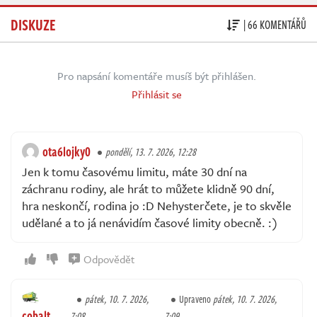
DISKUZE
| 66 KOMENTÁŘŮ
Pro napsání komentáře musíš být přihlášen.
Přihlásit se
ota6lojky0
pondělí, 13. 7. 2026, 12:28
Jen k tomu časovému limitu, máte 30 dní na
záchranu rodiny, ale hrát to můžete klidně 90 dní,
hra neskončí, rodina jo :D Nehysterčete, je to skvěle
udělané a to já nenávidím časové limity obecně. :)
Odpovědět
pátek, 10. 7. 2026,
Upraveno
pátek, 10. 7. 2026,
cobalt
7:08
7:09