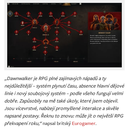
„Dawnwalker je RPG plné zajímavých nápadů a ty
nejdůležitější – systém plynutí času, absence hlavní dějové
linie i nový soubojový systém – podle všeho fungují velmi
dobře. Zapůsobily na mě také úkoly, které jsem objevil.
Jsou vícevrstvé, nabízejí promyšlené interakce a skvěle
napsané postavy. Řeknu to znovu: může jít o největší RPG
překvapení roku,“
napsal britský
Eurogamer
.