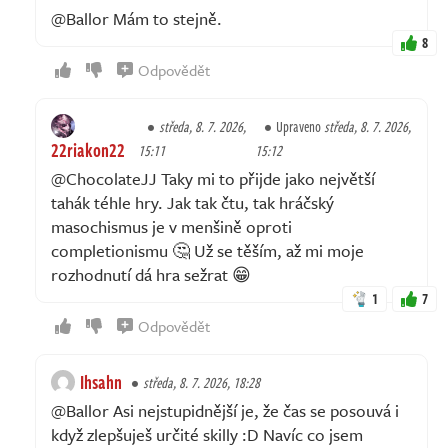
@Ballor Mám to stejně.
8
Odpovědět
středa, 8. 7. 2026,
Upraveno
středa, 8. 7. 2026,
22riakon22
15:11
15:12
@ChocolateJJ Taky mi to přijde jako největší
tahák téhle hry. Jak tak čtu, tak hráčský
masochismus je v menšině oproti
completionismu 🤔 Už se těším, až mi moje
rozhodnutí dá hra sežrat 😁
1
7
Odpovědět
Ihsahn
středa, 8. 7. 2026, 18:28
@Ballor Asi nejstupidnější je, že čas se posouvá i
když zlepšuješ určité skilly :D Navíc co jsem