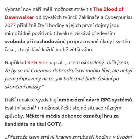
Živě
Vybraní novináři měli možnost strávit s
The Blood of
Dawnwalker
od bývalých tvůrců Zaklínače a Cyberpunku
2077 přibližně čtyři hodiny a jejich první dojmy jsou
mimořádně pozitivní. Chválu si získává především
svoboda při rozhodování
, propracované úkoly i systém
času, který dává každé volbě větší váhu.
Například
RPG Site
napsal:
„Jsem okouzlený. Tušil jsem,
že by se mi Coenovo dobrodružství mohlo líbit, ale nebyl
jsem připravený na to, jak bolestivé bude čekání po
skončení ukázky.“
Další redakce vyzdvihují
ambiciózní návrh RPG systémů
,
kvalitní scénář i možnost řešit stejné situace různými
způsoby.
Některá média dokonce označují hru za
kandidáta na titul GOTY
.
„Přestože jsem strávil hraním zhruba tři hodiny, v úvodní