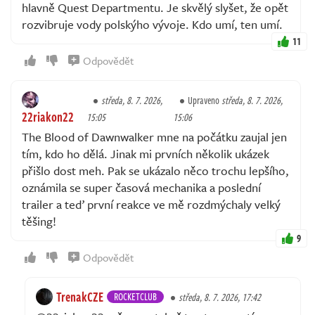
hlavně Quest Departmentu. Je skvělý slyšet, že opět
rozvibruje vody polskýho vývoje. Kdo umí, ten umí.
11
Odpovědět
středa, 8. 7. 2026,
Upraveno
středa, 8. 7. 2026,
22riakon22
15:05
15:06
The Blood of Dawnwalker mne na počátku zaujal jen
tím, kdo ho dělá. Jinak mi prvních několik ukázek
přišlo dost meh. Pak se ukázalo něco trochu lepšího,
oznámila se super časová mechanika a poslední
trailer a teď první reakce ve mě rozdmýchaly velký
těšing!
9
Odpovědět
TrenakCZE
ROCKETCLUB
středa, 8. 7. 2026, 17:42