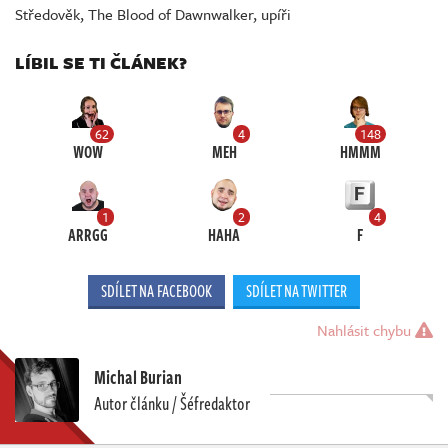
Středověk
,
The Blood of Dawnwalker
,
upíři
LÍBIL SE TI ČLÁNEK?
62
4
148
WOW
MEH
HMMM
1
2
4
ARRGG
HAHA
F
SDÍLET NA FACEBOOK
SDÍLET NA TWITTER
Nahlásit chybu
Michal Burian
Autor článku / Šéfredaktor