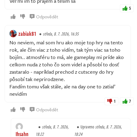
Veľmi im to prajem a teším sa
5
Odpovědět
zabiak81
středa, 8. 7. 2026, 16:35
No neviem, mal som hru ako moje top hry na tento
rok, ale čím viac z toho vidím, tak tým viac sa toho
bojím.. atmosféru to má, ale gameplay mi príde ako
celkom nuda z toho čo som videl a pôsobí to dosť
zastaralo - napríklad prechod z cutsceny do hry
pôsobí tak neprirodzene.
Fandím tomu však stále, ale na day one to zatiaľ
nevidím
1
7
Odpovědět
středa, 8. 7. 2026,
Upraveno
středa, 8. 7. 2026,
Ihsahn
18:22
18:24