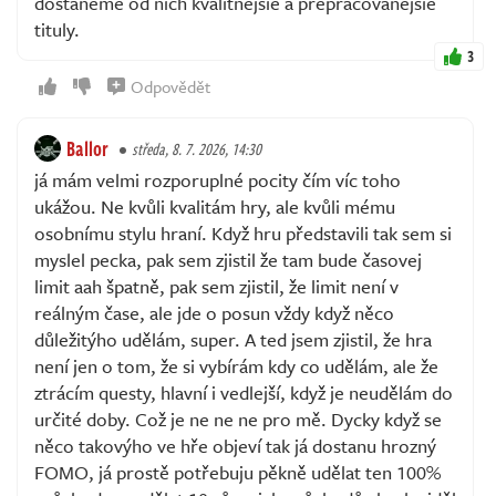
dostaneme od nich kvalitnejšie a prepracovanejšie
tituly.
3
Odpovědět
Ballor
středa, 8. 7. 2026, 14:30
já mám velmi rozporuplné pocity čím víc toho
ukážou. Ne kvůli kvalitám hry, ale kvůli mému
osobnímu stylu hraní. Když hru představili tak sem si
myslel pecka, pak sem zjistil že tam bude časovej
limit aah špatně, pak sem zjistil, že limit není v
reálným čase, ale jde o posun vždy když něco
důležitýho udělám, super. A ted jsem zjistil, že hra
není jen o tom, že si vybírám kdy co udělám, ale že
ztrácím questy, hlavní i vedlejší, když je neudělám do
určité doby. Což je ne ne ne pro mě. Dycky když se
něco takovýho ve hře objeví tak já dostanu hrozný
FOMO, já prostě potřebuju pěkně udělat ten 100%