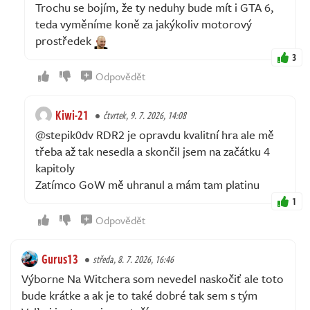
Trochu se bojím, že ty neduhy bude mít i GTA 6,
teda vyměníme koně za jakýkoliv motorový
prostředek
3
Odpovědět
Kiwi-21
čtvrtek, 9. 7. 2026, 14:08
@stepik0dv RDR2 je opravdu kvalitní hra ale mě
třeba až tak nesedla a skončil jsem na začátku 4
kapitoly
Zatímco GoW mě uhranul a mám tam platinu
1
Odpovědět
Gurus13
středa, 8. 7. 2026, 16:46
Výborne Na Witchera som nevedel naskočiť ale toto
bude krátke a ak je to také dobré tak sem s tým