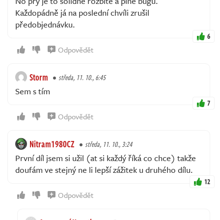
No prý je to solidně rozbité a plné bugů.
Každopádně já na poslední chvíli zrušil
předobjednávku.
6
Odpovědět
Storm
středa, 11. 10., 6:45
Sem s tím
7
Odpovědět
Nitram1980CZ
středa, 11. 10., 3:24
První díl jsem si užil (at si každý říká co chce) takže
doufám ve stejný ne li lepší zážitek u druhého dílu.
12
Odpovědět