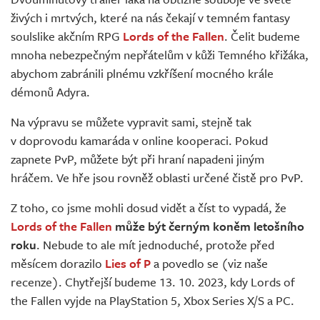
Živě
živých i mrtvých, které na nás čekají v temném fantasy
soulslike akčním RPG
Lords of the Fallen
. Čelit budeme
mnoha nebezpečným nepřátelům v kůži Temného křižáka,
abychom zabránili plnému vzkříšení mocného krále
démonů Adyra.
Na výpravu se můžete vypravit sami, stejně tak
v doprovodu kamaráda v online kooperaci. Pokud
zapnete PvP, můžete být při hraní napadeni jiným
hráčem. Ve hře jsou rovněž oblasti určené čistě pro PvP.
Z toho, co jsme mohli dosud vidět a číst to vypadá, že
Lords of the Fallen
může být černým koněm letošního
roku
. Nebude to ale mít jednoduché, protože před
měsícem dorazilo
Lies of P
a povedlo se (viz naše
recenze). Chytřejší budeme 13. 10. 2023, kdy Lords of
the Fallen vyjde na PlayStation 5, Xbox Series X/S a PC.