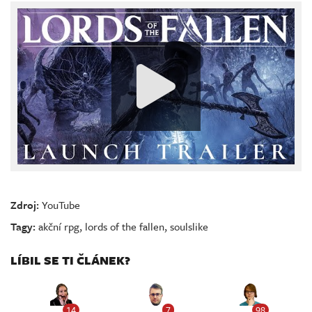
Zdroj:
YouTube
Tagy:
akční rpg
,
lords of the fallen
,
soulslike
LÍBIL SE TI ČLÁNEK?
14
7
98