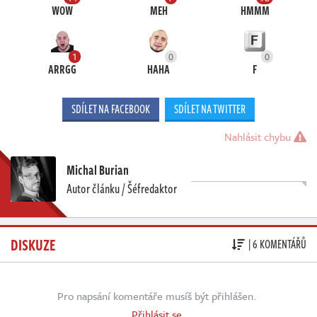
WOW
MEH
HMMM
1
0
0
ARRGG
HAHA
F
SDÍLET NA FACEBOOK
SDÍLET NA TWITTER
Nahlásit chybu
Michal Burian
Autor článku / Šéfredaktor
DISKUZE
| 6 KOMENTÁŘŮ
Pro napsání komentáře musíš být přihlášen.
Přihlásit se