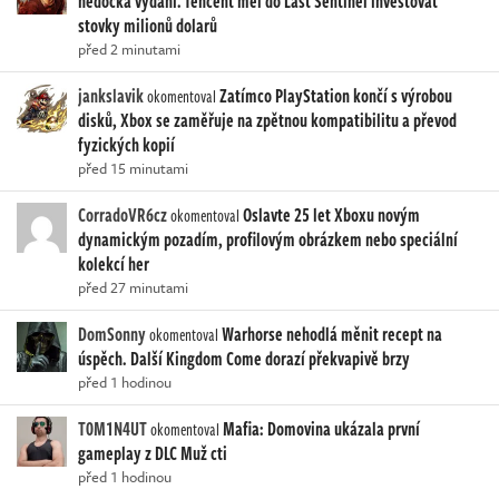
nedočká vydání. Tencent měl do Last Sentinel investovat
stovky milionů dolarů
před 2 minutami
jankslavik
Zatímco PlayStation končí s výrobou
okomentoval
disků, Xbox se zaměřuje na zpětnou kompatibilitu a převod
fyzických kopií
před 15 minutami
CorradoVR6cz
Oslavte 25 let Xboxu novým
okomentoval
dynamickým pozadím, profilovým obrázkem nebo speciální
kolekcí her
před 27 minutami
DomSonny
Warhorse nehodlá měnit recept na
okomentoval
úspěch. Další Kingdom Come dorazí překvapivě brzy
před 1 hodinou
T0M1N4UT
Mafia: Domovina ukázala první
okomentoval
gameplay z DLC Muž cti
před 1 hodinou