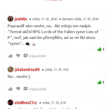
joseleke
středa, 11. 10., 20:42
Upraveno
středa, 11. 10., 20:42
Popravdě sám nevím, no.. Ale miluju ten nadpis
"Temné akční RPG Lords of the Fallen vyzve Lies of
P", teď, jak nad tím přemýšlím, asi se mi líbí slovo
"vyzve"..
2
Odpovědět
jakubandreas04
středa, 11. 10., 9:43
No.. nevím:)
5
Odpovědět
alexMoon21cz
středa, 11. 10., 8:18