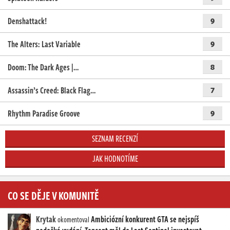
Denshattack!
9
The Alters: Last Variable
9
Doom: The Dark Ages |…
8
Assassin’s Creed: Black Flag…
7
Rhythm Paradise Groove
9
SEZNAM RECENZÍ
JAK HODNOTÍME
CO SE DĚJE V KOMUNITĚ
Krytak
Ambiciózní konkurent GTA se nejspíš
okomentoval