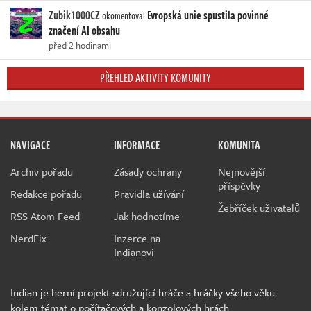
Zubik1000CZ
Evropská unie spustila povinné
okomentoval
značení AI obsahu
před 2 hodinami
PŘEHLED AKTIVITY KOMUNITY
NAVIGACE
INFORMACE
KOMUNITA
Archiv pořadu
Zásady ochrany
Nejnovější
příspěvky
Redakce pořadu
Pravidla užívání
Žebříček uživatelů
RSS Atom Feed
Jak hodnotíme
NerdFix
Inzerce na
Indianovi
Indian je herní projekt sdružující hráče a hráčky všeho věku
kolem témat o počítačových a konzolových hrách.