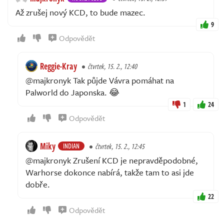
Až zrušej nový KCD, to bude mazec.
9
Odpovědět
Reggie-Kray
čtvrtek, 15. 2., 12:40
@majkronyk Tak půjde Vávra pomáhat na
Palworld do Japonska. 😂
1
24
Odpovědět
Miky
INDIAN
čtvrtek, 15. 2., 12:45
@majkronyk Zrušení KCD je nepravděpodobné,
Warhorse dokonce nabírá, takže tam to asi jde
dobře.
22
Odpovědět