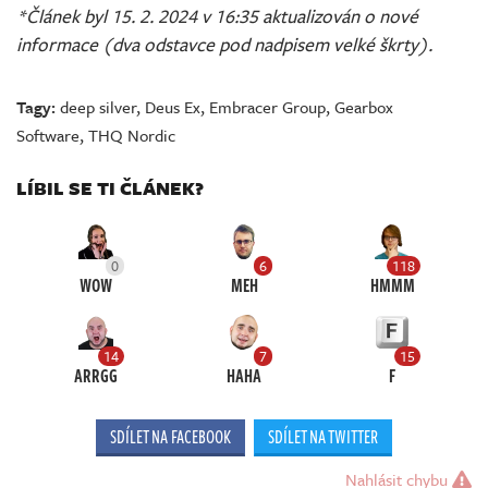
*Článek byl 15. 2. 2024 v 16:35 aktualizován o nové
informace (dva odstavce pod nadpisem velké škrty).
Tagy:
deep silver
,
Deus Ex
,
Embracer Group
,
Gearbox
Software
,
THQ Nordic
LÍBIL SE TI ČLÁNEK?
0
6
118
WOW
MEH
HMMM
14
7
15
ARRGG
HAHA
F
SDÍLET NA FACEBOOK
SDÍLET NA TWITTER
Nahlásit chybu