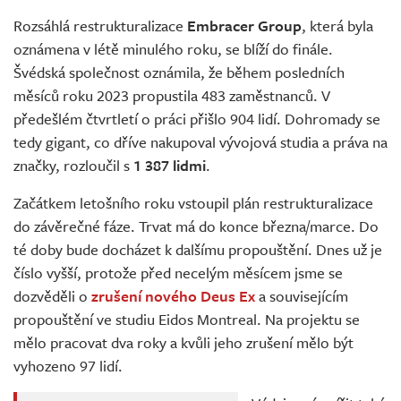
Živě
Rozsáhlá restrukturalizace
Embracer Group
, která byla
oznámena v létě minulého roku, se blíží do finále.
Švédská společnost oznámila, že během posledních
měsíců roku 2023 propustila 483 zaměstnanců. V
předešlém čtvrtletí o práci přišlo 904 lidí. Dohromady se
tedy gigant, co dříve nakupoval vývojová studia a práva na
značky, rozloučil s
1 387 lidmi
.
Začátkem letošního roku vstoupil plán restrukturalizace
do závěrečné fáze. Trvat má do konce března/marce. Do
té doby bude docházet k dalšímu propouštění. Dnes už je
číslo vyšší, protože před necelým měsícem jsme se
dozvěděli o
zrušení nového Deus Ex
a souvisejícím
propouštění ve studiu Eidos Montreal. Na projektu se
mělo pracovat dva roky a kvůli jeho zrušení mělo být
vyhozeno 97 lidí.