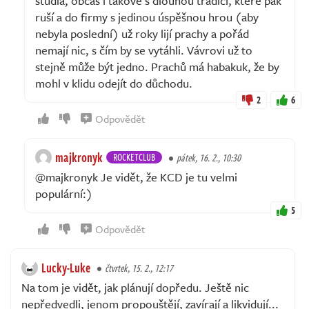
studia, občas i takové s dlouhou tradicí, které pak
ruší a do firmy s jedinou úspěšnou hrou (aby
nebyla poslední) už roky lijí prachy a pořád
nemají nic, s čím by se vytáhli. Vávrovi už to
stejně může být jedno. Prachů má habakuk, že by
mohl v klidu odejít do důchodu.
2
6
Odpovědět
majkronyk
ROCKETCLUB
pátek, 16. 2., 10:30
@majkronyk Je vidět, že KCD je tu velmi
populární:)
5
Odpovědět
Lucky-Luke
čtvrtek, 15. 2., 12:17
Na tom je vidět, jak plánují dopředu. Ještě nic
nepředvedli, jenom propouštějí, zavírají a likvidují...