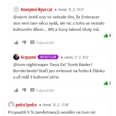
Anonymní Nyan cat
čtvrtek, 15. 2., 15:57
@narm Jestli ono to nebude tím, že Embracer
sice sem tam něco vydá, ale nic z toho se nestalo
kultovním dílem... MS a Sony takové tituly má.
8
Odpovědět
Acquanni
ROCKETCLUB
sobota, 17. 2., 8:52
@tom-nightreaper Deus Ex? Tomb Raider?
Borderlands? Stačí jen mrknout na fotku k článku
a už máš 3 kultovní série.
2
Odpovědět
pedro1pedro
čtvrtek, 15. 2., 17:30
Propustili 9 % zaměstnanců nevidím na tom nic