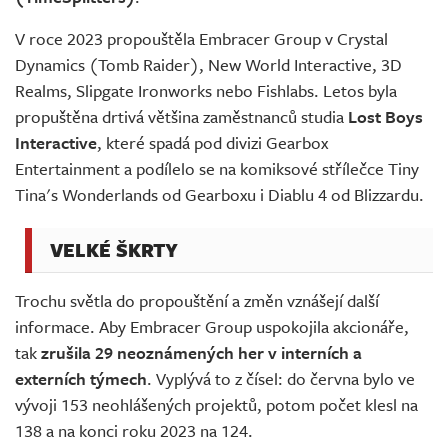
V roce 2023 propouštěla Embracer Group v Crystal
Dynamics (Tomb Raider), New World Interactive, 3D
Realms, Slipgate Ironworks nebo Fishlabs. Letos byla
propuštěna drtivá většina zaměstnanců studia
Lost Boys
Interactive
, které spadá pod divizi Gearbox
Entertainment a podílelo se na komiksové střílečce Tiny
Tina's Wonderlands od Gearboxu i Diablu 4 od Blizzardu.
VELKÉ ŠKRTY
Trochu světla do propouštění a změn vznášejí další
informace. Aby Embracer Group uspokojila akcionáře,
tak
zrušila 29 neoznámených her v interních a
externích týmech
. Vyplývá to z čísel: do června bylo ve
vývoji 153 neohlášených projektů, potom počet klesl na
138 a na konci roku 2023 na 124.