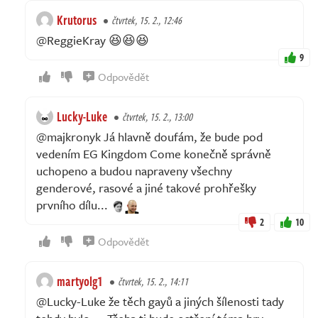
Krutorus
čtvrtek, 15. 2., 12:46
@ReggieKray 😆😆😆
9
Odpovědět
Lucky-Luke
čtvrtek, 15. 2., 13:00
@majkronyk Já hlavně doufám, že bude pod
vedením EG Kingdom Come konečně správně
uchopeno a budou napraveny všechny
genderové, rasové a jiné takové prohřešky
prvního dílu...
2
10
Odpovědět
martyolg1
čtvrtek, 15. 2., 14:11
@Lucky-Luke že těch gayů a jiných šílenosti tady