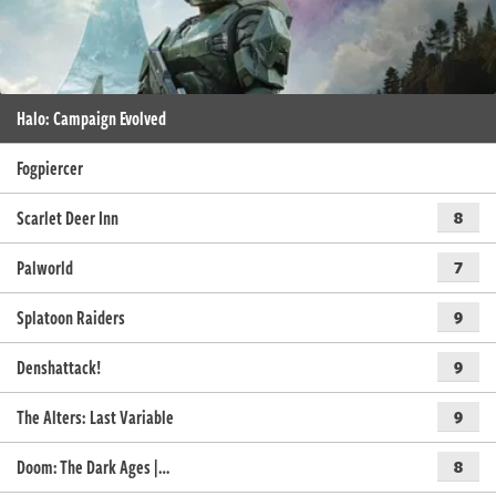
Halo: Campaign Evolved
Fogpiercer
Scarlet Deer Inn
8
Palworld
7
Splatoon Raiders
9
Denshattack!
9
The Alters: Last Variable
9
Doom: The Dark Ages |…
8