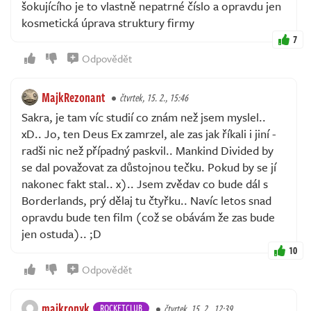
šokujícího je to vlastně nepatrné číslo a opravdu jen
kosmetická úprava struktury firmy
7
Odpovědět
MajkRezonant
čtvrtek, 15. 2., 15:46
Sakra, je tam víc studií co znám než jsem myslel..
xD.. Jo, ten Deus Ex zamrzel, ale zas jak říkali i jiní -
radši nic než případný paskvil.. Mankind Divided by
se dal považovat za důstojnou tečku. Pokud by se jí
nakonec fakt stal.. x).. Jsem zvědav co bude dál s
Borderlands, prý dělaj tu čtyřku.. Navíc letos snad
opravdu bude ten film (což se obávám že zas bude
jen ostuda).. ;D
10
Odpovědět
majkronyk
ROCKETCLUB
čtvrtek, 15. 2., 12:39