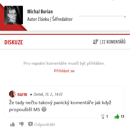
Michal Burian
Autor článku / Šéfredaktor
DISKUZE
| 22 KOMENTÁŘŮ
Pro napsání komentáře musíš být přihlášen.
Přihlásit se
narm
čtvrtek, 15. 2., 14:53
Že tady nečtu takový panický komentáře jak když
propouštěl MS 😆
1
13
Odpovědět