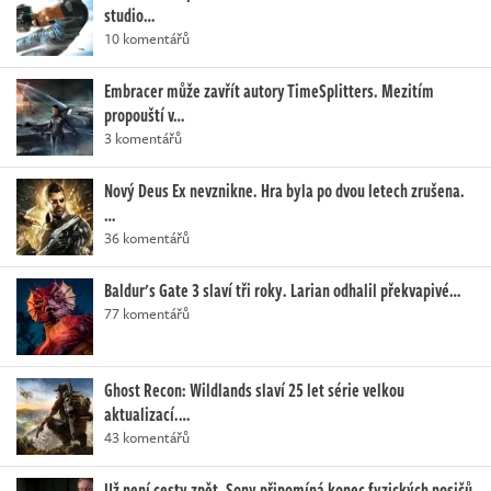
studio…
10 komentářů
Embracer může zavřít autory TimeSplitters. Mezitím
propouští v…
3 komentářů
Nový Deus Ex nevznikne. Hra byla po dvou letech zrušena.
…
36 komentářů
Baldur's Gate 3 slaví tři roky. Larian odhalil překvapivé…
77 komentářů
Ghost Recon: Wildlands slaví 25 let série velkou
aktualizací.…
43 komentářů
Už není cesty zpět. Sony připomíná konec fyzických nosičů