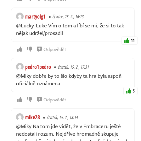
martyolg1
čtvrtek, 15. 2., 16:13
@Lucky-Luke Vím o tom a líbí se mi, že si to tak
nějak udržel/prosadil
11
Odpovědět
pedro1pedro
čtvrtek, 15. 2., 17:31
@Miky dobře by to šlo kdyby ta hra byla aspoň
oficiálně oznámena
5
Odpovědět
mike28
čtvrtek, 15. 2., 18:14
@Miky Na tom jde vidět, že v Embraceru ještě
nedostali rozum. Nejdříve hromadně skupuje