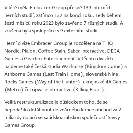
V létě měla Embracer Group přesně 139 interních
herních studií, zatímco 132 na konci roku. Tedy během
šesti měsíců roku 2023 bylo zavřeno 7 různých studií. A
zrušena byla spolupráce s 9 externími studii.
Herní divize Embracer Group je rozdělena na THQ
Nordic, Plaion, Coffee Stain, Saber Interactive, DECA
Games a Gearbox Entertainment. V těchto divizích
najdeme také česká studia Warhorse (Kingdom Come) a
Ashborne Games (Last Train Home), slovenské Nine
Rocks Games (Way of the Hunter), ukrajinské 4A Games
(Metro) či Tripwire Interactive (Killing Floor).
Velká restrukturalizace je důsledkem toho, že se
nepodařilo dotáhnout do zdárného konce obchod za 2
miliardy dolarů se saúdskoarabskou společností Savvy
Games Group.