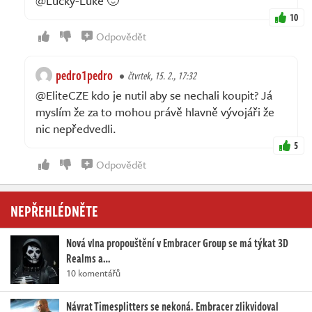
@Lucky-Luke 🙂
10
Odpovědět
pedro1pedro
čtvrtek, 15. 2., 17:32
@EliteCZE kdo je nutil aby se nechali koupit? Já
myslím že za to mohou právě hlavně vývojáři že
nic nepředvedli.
5
Odpovědět
NEPŘEHLÉDNĚTE
Nová vlna propouštění v Embracer Group se má týkat 3D
Realms a…
10 komentářů
Návrat Timesplitters se nekoná. Embracer zlikvidoval