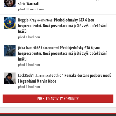
série Warcraft
před 58 minutami
Reggie-Kray
Předobjednávky GTA 6 jsou
okomentoval
bezprecedentní. Nová prezentace má ještě zvýšit očekávání
hráčů
před 1 hodinou
jirka-hamrik665
Předobjednávky GTA 6 jsou
okomentoval
bezprecedentní. Nová prezentace má ještě zvýšit očekávání
hráčů
před 1 hodinou
LockRock1
Gothic 1 Remake dostane podporu modů
okomentoval
i legendární Marvin Mode
před 1 hodinou
PŘEHLED AKTIVITY KOMUNITY