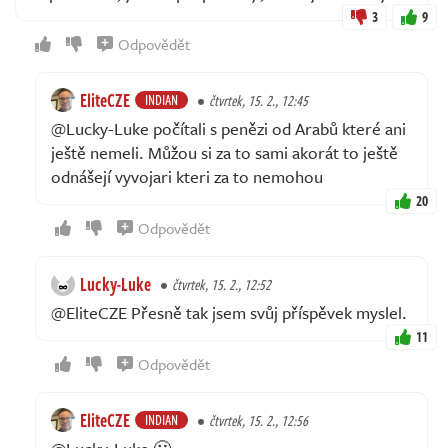
3
9
Odpovědět
EliteCZE
INDIAN
čtvrtek, 15. 2., 12:45
@Lucky-Luke počítali s penězi od Arabů které ani
ještě nemeli. Můžou si za to sami akorát to ještě
odnášejí vyvojari kteri za to nemohou
20
Odpovědět
Lucky-Luke
čtvrtek, 15. 2., 12:52
@EliteCZE Přesně tak jsem svůj příspěvek myslel.
11
Odpovědět
EliteCZE
INDIAN
čtvrtek, 15. 2., 12:56