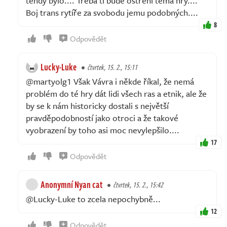
tehdy bylo.... Třeba ti bude ostření téma hry....
Boj trans rytíře za svobodu jemu podobných....
8
Odpovědět
Lucky-Luke
čtvrtek, 15. 2., 15:11
@martyolg1 Však Vávra i někde říkal, že nemá
problém do té hry dát lidi všech ras a etnik, ale že
by se k nám historicky dostali s největší
pravděpodobností jako otroci a že takové
vyobrazení by toho asi moc nevylepšilo....
17
Odpovědět
Anonymní Nyan cat
čtvrtek, 15. 2., 15:42
@Lucky-Luke to zcela nepochybně...
12
Odpovědět