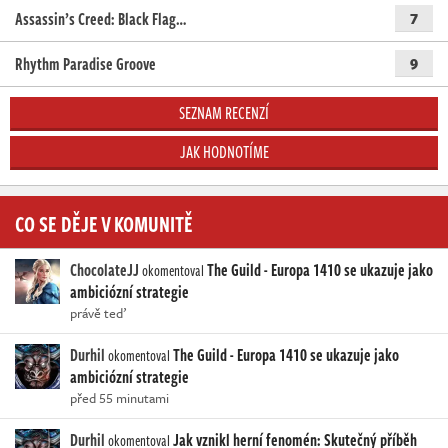
Assassin’s Creed: Black Flag…
7
Rhythm Paradise Groove
9
SEZNAM RECENZÍ
JAK HODNOTÍME
CO SE DĚJE V KOMUNITĚ
ChocolateJJ
The Guild - Europa 1410 se ukazuje jako
okomentoval
ambiciózní strategie
právě teď
Durhil
The Guild - Europa 1410 se ukazuje jako
okomentoval
ambiciózní strategie
před 55 minutami
Durhil
Jak vznikl herní fenomén: Skutečný příběh
okomentoval