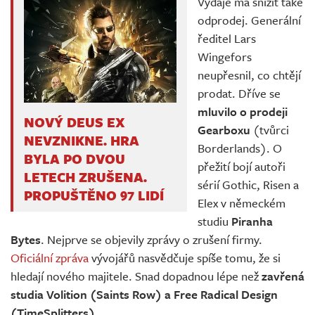
Výdaje má snížit také
odprodej. Generální
ředitel Lars
Wingefors
neupřesnil, co chtějí
prodat. Dříve se
mluvilo o prodeji
NOVÝ DEUS EX
Gearboxu
(tvůrci
NEVZNIKNE. HRA
Borderlands). O
BYLA PO DVOU
přežití bojí autoři
LETECH ZRUŠENA.
sérií Gothic, Risen a
PROPUŠTĚNO 97 LIDÍ
Elex v německém
studiu
Piranha
Bytes
. Nejprve se objevily zprávy o zrušení firmy.
Oficiální zpráva
vývojářů nasvědčuje spíše tomu, že si
hledají nového majitele. Snad dopadnou lépe než
zavřená
studia Volition (Saints Row) a Free Radical Design
(TimeSplitters)
.