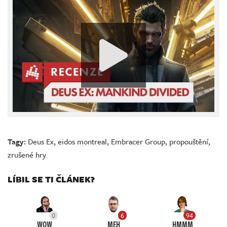
Tagy:
Deus Ex
,
eidos montreal
,
Embracer Group
,
propouštění
,
zrušené hry
LÍBIL SE TI ČLÁNEK?
0
6
94
WOW
MEH
HMMM