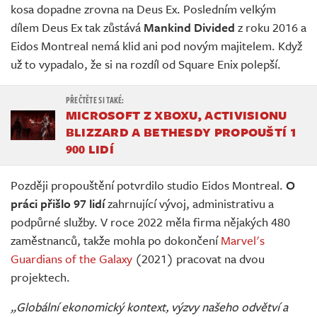
kosa dopadne zrovna na Deus Ex. Posledním velkým
dílem Deus Ex tak zůstává
Mankind Divided
z roku 2016 a
Eidos Montreal nemá klid ani pod novým majitelem. Když
už to vypadalo, že si na rozdíl od Square Enix polepší.
MICROSOFT Z XBOXU, ACTIVISIONU
BLIZZARD A BETHESDY PROPOUŠTÍ 1
900 LIDÍ
Později propouštění potvrdilo studio Eidos Montreal.
O
práci přišlo 97 lidí
zahrnující vývoj, administrativu a
podpůrné služby. V roce 2022 měla firma nějakých 480
zaměstnanců, takže mohla po dokončení
Marvel's
Guardians of the Galaxy
(2021) pracovat na dvou
projektech.
„Globální ekonomický kontext, výzvy našeho odvětví a