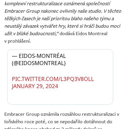
komplexní restrukturalizace oznámená společností
Embracer Group nakonec ovlivnily naše studio. V těchto
těžkých časech je naší prioritou blaho našeho týmu a
neustálý závazek vytvářet hry, které si hráči budou moci
užít v blízké budoucnosti,“
dodává Eidos Montreal
v prohlášení.
— EIDOS-MONTRÉAL 
(@EIDOSMONTREAL) 
PIC.TWITTER.COM/L3PQ3V8OLL
JANUARY 29, 2024
Embracer Group oznámila rozsáhlou restrukturalizaci v
loňského roce poté, co se nepodařilo dotáhnout do
zdárného konce obchod za 2 miliardy dolarů se