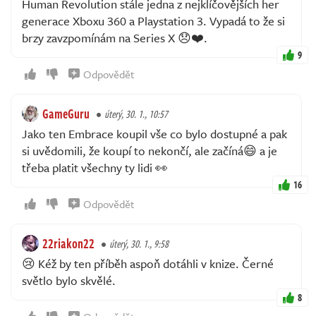
Human Revolution stále jedna z nejklíčovějších her
generace Xboxu 360 a Playstation 3. Vypadá to že si
brzy zavzpomínám na Series X 😞❤️.
9
Odpovědět
GameGuru
úterý, 30. 1., 10:57
Jako ten Embrace koupil vše co bylo dostupné a pak
si uvědomili, že koupí to nekončí, ale začíná😄 a je
třeba platit všechny ty lidi 👀
16
Odpovědět
22riakon22
úterý, 30. 1., 9:58
😢 Kéž by ten příběh aspoň dotáhli v knize. Černé
světlo bylo skvělé.
8