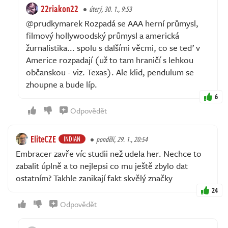
22riakon22
úterý, 30. 1., 9:53
@prudkymarek Rozpadá se AAA herní průmysl,
filmový hollywoodský průmysl a americká
žurnalistika... spolu s dalšími věcmi, co se teď v
Americe rozpadají (už to tam hraničí s lehkou
občanskou - viz. Texas). Ale klid, pendulum se
zhoupne a bude líp.
6
Odpovědět
EliteCZE
INDIAN
pondělí, 29. 1., 20:54
Embracer zavře víc studii než udela her. Nechce to
zabalit úplně a to nejlepsi co mu ještě zbylo dat
ostatním? Takhle zanikají fakt skvělý značky
24
Odpovědět