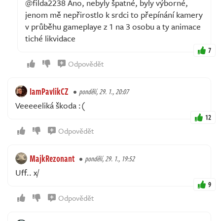
@filda2238 Ano, nebyly špatné, byly výborné,
jenom mě nepřirostlo k srdci to přepínání kamery
v průběhu gameplaye z 1 na 3 osobu a ty animace
tiché likvidace
7
Odpovědět
IamPavlikCZ
pondělí, 29. 1., 20:07
Veeeeeliká škoda :(
12
Odpovědět
MajkRezonant
pondělí, 29. 1., 19:52
Uff.. x/
9
Odpovědět