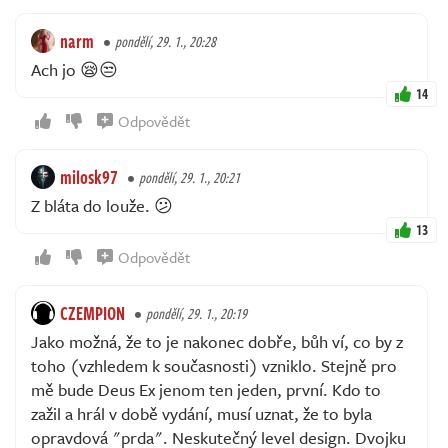
narm
pondělí, 29. 1., 20:28
Ach jo 😪😒
14
Odpovědět
milosk97
pondělí, 29. 1., 20:21
Z bláta do louže. 😕
13
Odpovědět
CZEMPION
pondělí, 29. 1., 20:19
Jako možná, že to je nakonec dobře, bůh ví, co by z
toho (vzhledem k současnosti) vzniklo. Stejně pro
mě bude Deus Ex jenom ten jeden, první. Kdo to
zažil a hrál v době vydání, musí uznat, že to byla
opravdová "prda". Neskutečný level design. Dvojku