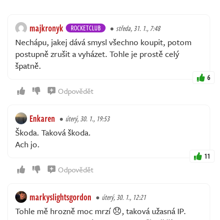
majkronyk
ROCKETCLUB
středa, 31. 1., 7:48
Nechápu, jakej dává smysl všechno koupit, potom
postupně zrušit a vyházet. Tohle je prostě celý
špatně.
6
Odpovědět
Enkaren
úterý, 30. 1., 19:53
Škoda. Taková škoda.
Ach jo.
11
Odpovědět
markyslightsgordon
úterý, 30. 1., 12:21
Tohle mě hrozně moc mrzí 😞, taková užasná IP.