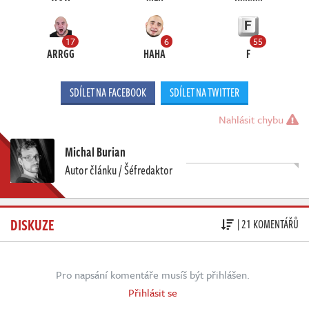
17
6
55
ARRGG
HAHA
F
SDÍLET NA FACEBOOK
SDÍLET NA TWITTER
Nahlásit chybu
Michal Burian
Autor článku / Šéfredaktor
DISKUZE
| 21 KOMENTÁŘŮ
Pro napsání komentáře musíš být přihlášen.
Přihlásit se