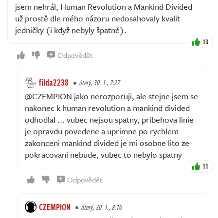
jsem nehrál, Human Revolution a Mankind Divided
už prostě dle mého názoru nedosahovaly kvalit
jedničky (i když nebyly špatné).
13
Odpovědět
filda2238
úterý, 30. 1., 7:27
@CZEMPION jako nerozporuji, ale stejne jsem se
nakonec k human revolution a mankind divided
odhodlal ... vubec nejsou spatny, pribehova linie
je opravdu povedene a uprimne po rychlem
zakonceni mankind divided je mi osobne lito ze
pokracovani nebude, vubec to nebylo spatny
11
Odpovědět
CZEMPION
úterý, 30. 1., 8:10