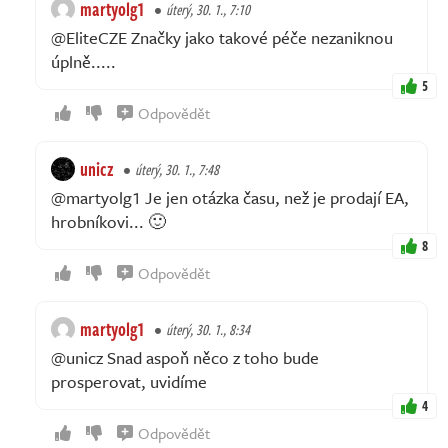
martyolg1
úterý, 30. 1., 7:10
@EliteCZE Značky jako takové péče nezaniknou
úplně.....
5
Odpovědět
unicz
úterý, 30. 1., 7:48
@martyolg1 Je jen otázka času, než je prodají EA,
hrobníkovi... 🙂
8
Odpovědět
martyolg1
úterý, 30. 1., 8:34
@unicz Snad aspoň něco z toho bude
prosperovat, uvidíme
4
Odpovědět