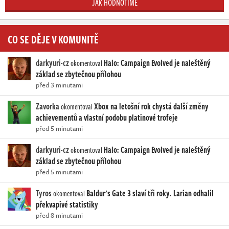
JAK HODNOTÍME
CO SE DĚJE V KOMUNITĚ
darkyuri-cz
Halo: Campaign Evolved je naleštěný
okomentoval
základ se zbytečnou přílohou
před 3 minutami
Zavorka
Xbox na letošní rok chystá další změny
okomentoval
achievementů a vlastní podobu platinové trofeje
před 5 minutami
darkyuri-cz
Halo: Campaign Evolved je naleštěný
okomentoval
základ se zbytečnou přílohou
před 5 minutami
Tyros
Baldur's Gate 3 slaví tři roky. Larian odhalil
okomentoval
překvapivé statistiky
před 8 minutami