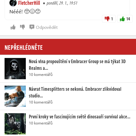
FletcherHill
pondělí, 29. 1., 19:51
Nééé! 🥺😑😞
1
14
Odpovědět
NEPŘEHLÉDNĚTE
Nová vlna propouštění v Embracer Group se má týkat 3D
Realms a…
10 komentářů
Návrat Timesplitters se nekoná. Embracer zlikvidoval
studio…
10 komentářů
První kroky ve fascinujícím světě dinosauří survival akce…
10 komentářů