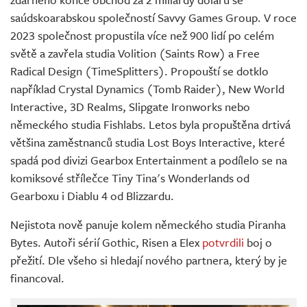
saúdskoarabskou společností Savvy Games Group. V roce
2023 společnost propustila více než 900 lidí po celém
světě a zavřela studia Volition (Saints Row) a Free
Radical Design (TimeSplitters). Propouští se dotklo
například Crystal Dynamics (Tomb Raider), New World
Interactive, 3D Realms, Slipgate Ironworks nebo
německého studia Fishlabs. Letos byla propuštěna drtivá
většina zaměstnanců studia Lost Boys Interactive, které
spadá pod divizi Gearbox Entertainment a podílelo se na
komiksové střílečce Tiny Tina's Wonderlands od
Gearboxu i Diablu 4 od Blizzardu.
Nejistota nově panuje kolem německého studia Piranha
Bytes. Autoři sérií Gothic, Risen a Elex
potvrdili
boj o
přežití. Dle všeho si hledají nového partnera, který by je
financoval.