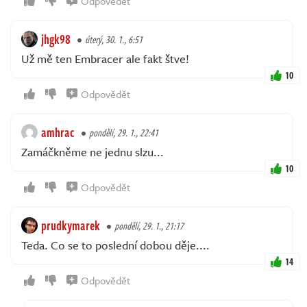
Odpovědět
jhgk98
úterý, 30. 1., 6:51
Už mě ten Embracer ale fakt štve!
10
Odpovědět
amhrac
pondělí, 29. 1., 22:41
Zamáčkněme ne jednu slzu...
10
Odpovědět
prudkymarek
pondělí, 29. 1., 21:17
Teda. Co se to poslední dobou děje....
14
Odpovědět