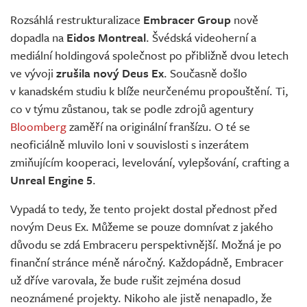
Živě
Rozsáhlá restrukturalizace
Embracer Group
nově
dopadla na
Eidos Montreal
. Švédská videoherní a
mediální holdingová společnost po přibližně dvou letech
ve vývoji
zrušila nový Deus Ex
. Současně došlo
v kanadském studiu k blíže neurčenému propouštění. Ti,
co v týmu zůstanou, tak se podle zdrojů agentury
Bloomberg
zaměří na originální franšízu. O té se
neoficiálně mluvilo loni v souvislosti s inzerátem
zmiňujícím kooperaci, levelování, vylepšování, crafting a
Unreal Engine 5
.
Vypadá to tedy, že tento projekt dostal přednost před
novým Deus Ex. Můžeme se pouze domnívat z jakého
důvodu se zdá Embraceru perspektivnější. Možná je po
finanční stránce méně náročný. Každopádně, Embracer
už dříve varovala, že bude rušit zejména dosud
neoznámené projekty. Nikoho ale jistě nenapadlo, že