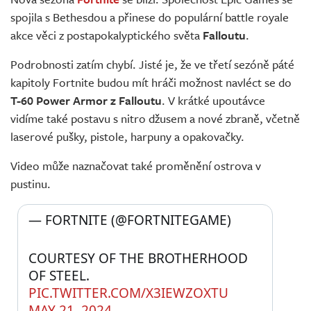
Živě
spojila s Bethesdou a přinese do populární battle royale
akce věci z postapokalyptického světa
Falloutu
.
Podrobnosti zatím chybí. Jisté je, že ve třetí sezóně páté
kapitoly Fortnite budou mít hráči možnost navléct se do
T-60 Power Armor z Falloutu
. V krátké upoutávce
vidíme také postavu s nitro džusem a nové zbraně, včetně
laserové pušky, pistole, harpuny a opakovačky.
Video může naznačovat také proměnění ostrova v
pustinu.
— FORTNITE (@FORTNITEGAME) 
COURTESY OF THE BROTHERHOOD 
OF STEEL. 
PIC.TWITTER.COM/X3IEWZOXTU
MAY 21, 2024