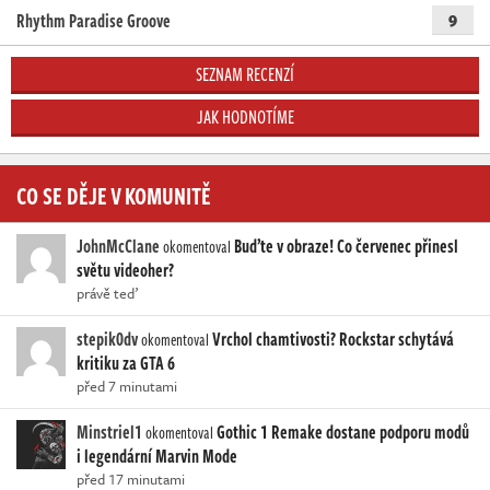
Rhythm Paradise Groove
9
SEZNAM RECENZÍ
JAK HODNOTÍME
CO SE DĚJE V KOMUNITĚ
JohnMcClane
Buďte v obraze! Co červenec přinesl
okomentoval
světu videoher?
právě teď
stepik0dv
Vrchol chamtivosti? Rockstar schytává
okomentoval
kritiku za GTA 6
před 7 minutami
Minstriel1
Gothic 1 Remake dostane podporu modů
okomentoval
i legendární Marvin Mode
před 17 minutami