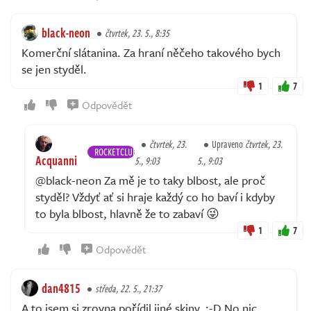
black-neon
čtvrtek, 23. 5., 8:35
Komerční slátanina. Za hraní něčeho takového bych
se jen styděl.
1
7
Odpovědět
čtvrtek, 23.
Upraveno
čtvrtek, 23.
ROCKETCLUB
Acquanni
5., 9:03
5., 9:03
@black-neon Za mě je to taky blbost, ale proč
styděl? Vždyť ať si hraje každý co ho baví i kdyby
to byla blbost, hlavně že to zabaví 😜
1
7
Odpovědět
dan4815
středa, 22. 5., 21:37
A to jsem si zrovna pořídil jiné skiny. :-D No nic,