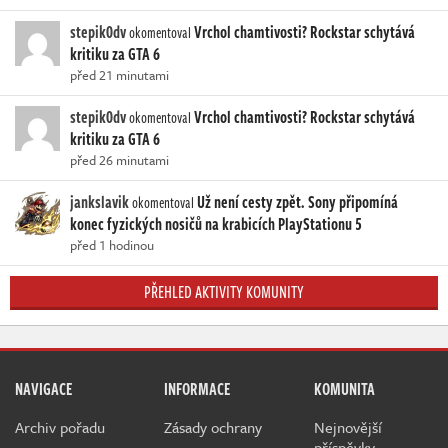
stepik0dv
Vrchol chamtivosti? Rockstar schytává
okomentoval
kritiku za GTA 6
před 21 minutami
stepik0dv
Vrchol chamtivosti? Rockstar schytává
okomentoval
kritiku za GTA 6
před 26 minutami
jankslavik
Už není cesty zpět. Sony připomíná
okomentoval
konec fyzických nosičů na krabicích PlayStationu 5
před 1 hodinou
PŘEHLED AKTIVITY KOMUNITY
NAVIGACE
INFORMACE
KOMUNITA
Archiv pořadu
Zásady ochrany
Nejnovější
příspěvky