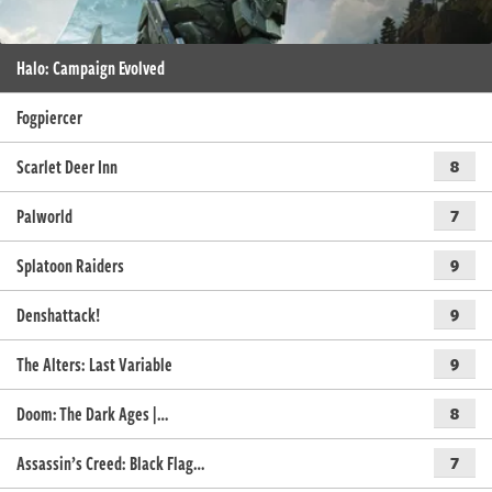
Halo: Campaign Evolved
Fogpiercer
Scarlet Deer Inn
8
Palworld
7
Splatoon Raiders
9
Denshattack!
9
The Alters: Last Variable
9
Doom: The Dark Ages |…
8
Assassin’s Creed: Black Flag…
7