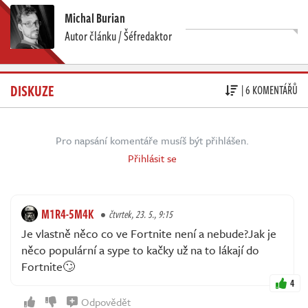
Michal Burian
Autor článku / Šéfredaktor
DISKUZE
| 6 KOMENTÁŘŮ
Pro napsání komentáře musíš být přihlášen.
Přihlásit se
M1R4-5M4K
čtvrtek, 23. 5., 9:15
Je vlastně něco co ve Fortnite není a nebude?Jak je
něco populární a sype to kačky už na to lákají do
Fortnite🙄
4
Odpovědět