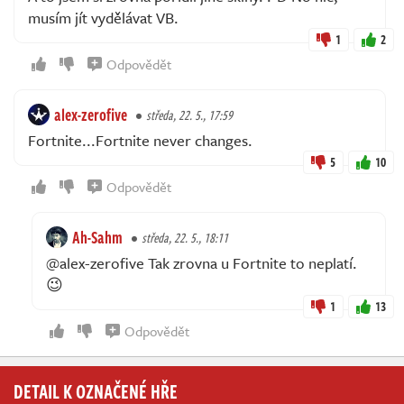
musím jít vydělávat VB.
1
2
Odpovědět
alex-zerofive
středa, 22. 5., 17:59
Fortnite...Fortnite never changes.
5
10
Odpovědět
Ah-Sahm
středa, 22. 5., 18:11
@alex-zerofive Tak zrovna u Fortnite to neplatí.
😉
1
13
Odpovědět
DETAIL K OZNAČENÉ HŘE