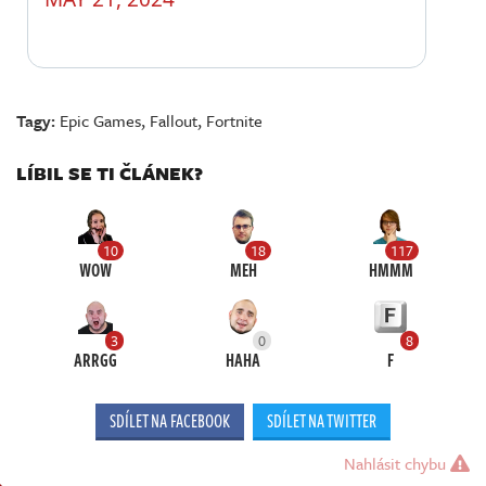
Tagy:
Epic Games
,
Fallout
,
Fortnite
LÍBIL SE TI ČLÁNEK?
10
18
117
WOW
MEH
HMMM
3
0
8
ARRGG
HAHA
F
SDÍLET NA FACEBOOK
SDÍLET NA TWITTER
Nahlásit chybu