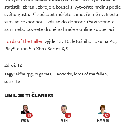
statistik, zbraní, zbroje a kouzel si vytvoříte hrdinu podle
svého gusta. Přizpůsobit můžete samozřejmě i vzhled a
sami se rozhodnout, zda se do dobrodružství vrhnete
sami nebo pozvete druhého hráče v online kooperaci.
Lords of the Fallen
vyjde 13. 10. letošního roku na PC,
PlayStation 5 a Xbox Series X/S.
Zdroj:
TZ
Tagy:
akční rpg
,
ci games
,
Hexworks
,
lords of the fallen
,
soulslike
LÍBIL SE TI ČLÁNEK?
13
10
82
WOW
MEH
HMMM