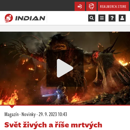
REALMERCH.STORE
Magazín
Recenze
Videa
Soutěže
Databáze
Komunita
Magazín
·
Novinky
·
29. 9. 2023 10:43
Redakce
Svět živých a říše mrtvých