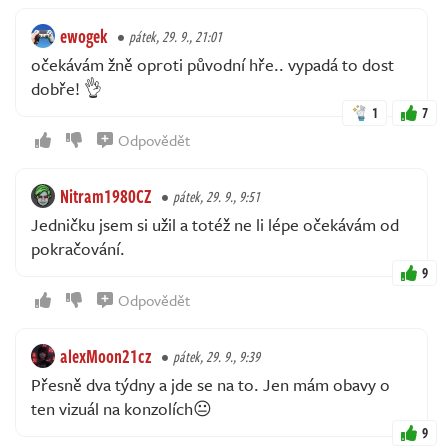
ewogek
pátek, 29. 9., 21:01
očekávám žně oproti původní hře.. vypadá to dost
dobře! 👌
1
7
Odpovědět
Nitram1980CZ
pátek, 29. 9., 9:51
Jedničku jsem si užil a totéž ne li lépe očekávám od
pokračování.
9
Odpovědět
alexMoon21cz
pátek, 29. 9., 9:39
Přesně dva týdny a jde se na to. Jen mám obavy o
ten vizuál na konzolích😐
9