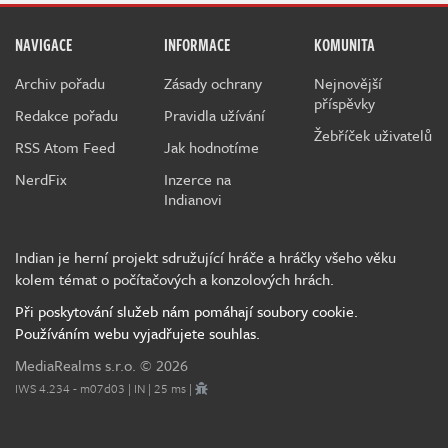
NAVIGACE
INFORMACE
KOMUNITA
Archiv pořadu
Zásady ochrany
Nejnovější
příspěvky
Redakce pořadu
Pravidla užívání
Žebříček uživatelů
RSS Atom Feed
Jak hodnotíme
NerdFix
Inzerce na
Indianovi
Indian je herní projekt sdružující hráče a hráčky všeho věku
kolem témat o počítačových a konzolových hrách.
Při poskytování služeb nám pomáhají soubory cookie.
Používáním webu vyjadřujete souhlas.
MediaRealms s.r.o.
© 2026
IWS 4.234 - m07d03 | IN | 25 ms |