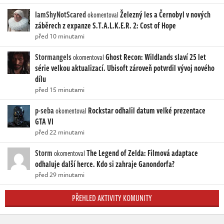
IamShyNotScared
Železný les a Černobyl v nových
okomentoval
záběrech z expanze S.T.A.L.K.E.R. 2: Cost of Hope
před 10 minutami
Stormangels
Ghost Recon: Wildlands slaví 25 let
okomentoval
série velkou aktualizací. Ubisoft zároveň potvrdil vývoj nového
dílu
před 15 minutami
p-seba
Rockstar odhalil datum velké prezentace
okomentoval
GTA VI
před 22 minutami
Storm
The Legend of Zelda: Filmová adaptace
okomentoval
odhaluje další herce. Kdo si zahraje Ganondorfa?
před 29 minutami
PŘEHLED AKTIVITY KOMUNITY