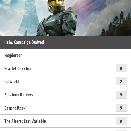
Halo: Campaign Evolved
Fogpiercer
Scarlet Deer Inn
8
Palworld
7
Splatoon Raiders
9
Denshattack!
9
The Alters: Last Variable
9