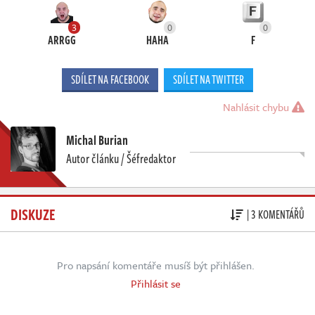
3
0
0
ARRGG
HAHA
F
SDÍLET NA FACEBOOK
SDÍLET NA TWITTER
Nahlásit chybu
Michal Burian
Autor článku / Šéfredaktor
DISKUZE
| 3 KOMENTÁŘŮ
Pro napsání komentáře musíš být přihlášen.
Přihlásit se