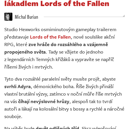
lákadlem Lords of the Fallen
Živě
Michal Burian
Studio Hexworks osmiminutovým gameplay trailerem
představuje
Lords of the Fallen
, nové soulslike akční
RPG, které
zve hráče do rozsáhlého a vzájemně
propojeného světa
. Tady se vžijete do jednoho
z legendárních Temných křižáků a vypravíte se napříč
říšemi živých i mrtvých.
Tyto dva rozsáhlé paralelní světy musíte projít, abyste
svrhli Adyra
, démonického boha. Říše živých přináší
vlastní brutální výzvy, zatímco v noční můře říše mrtvých
na vás
číhají nevýslovné hrůzy
, alespoň tak to tvrdí
autoři a lákají na kolosální bitvy s bossy a rychlé a náročné
souboje.
Na výběr bude
devět odlišných tříd
. Skrz vylepšování