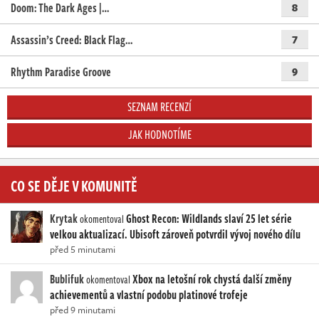
Doom: The Dark Ages |…
8
Assassin’s Creed: Black Flag…
7
Rhythm Paradise Groove
9
SEZNAM RECENZÍ
JAK HODNOTÍME
CO SE DĚJE V KOMUNITĚ
Krytak
Ghost Recon: Wildlands slaví 25 let série
okomentoval
velkou aktualizací. Ubisoft zároveň potvrdil vývoj nového dílu
před 5 minutami
Bublifuk
Xbox na letošní rok chystá další změny
okomentoval
achievementů a vlastní podobu platinové trofeje
před 9 minutami