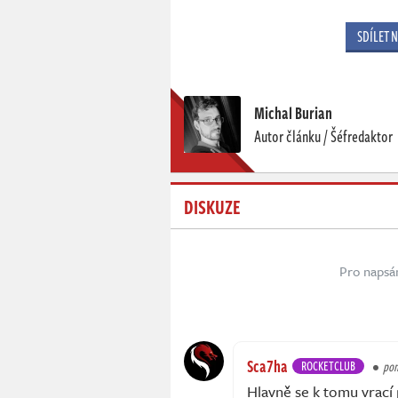
SDÍLET 
Michal Burian
Autor článku / Šéfredaktor
DISKUZE
Pro napsá
Sca7ha
ROCKETCLUB
pon
Hlavně se k tomu vrací