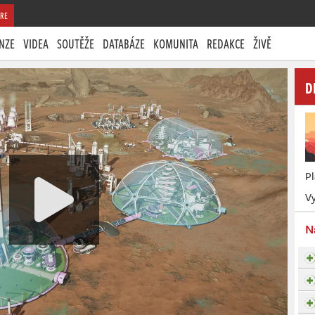
RE
NZE
VIDEA
SOUTĚŽE
DATABÁZE
KOMUNITA
REDAKCE
ŽIVĚ
D
P
Vy
N