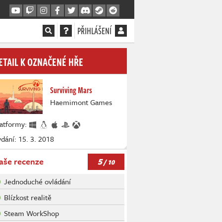
PŘIHLÁŠENÍ
ETAIL K OZNAČENÉ HŘE
Surviving Mars
Haemimont Games
latformy:
dání: 15. 3. 2018
5
aše recenze
/ 10
Jednoduché ovládání
Blízkost realitě
Steam WorkShop