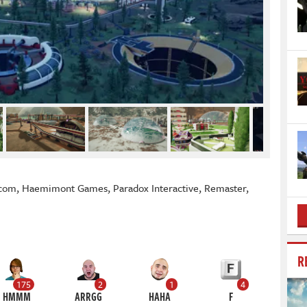
com
,
Haemimont Games
,
Paradox Interactive
,
Remaster
,
R
175
2
1
4
HMMM
ARRGG
HAHA
F