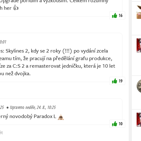
 Upgrade pořídím a vyzkouším. Celkem rozumný
ch her 👍
16
10:01
: Skylines 2, kdy se 2 roky (!!!) po vydání zcela
eamu tím, že pracují na předělání grafu produkce,
íze za C:S 2 a remasterovat jedničku, která je 10 let
ou než dvojka.
19
:25
Upraveno
neděle, 24. 8., 10:25
rný novodobý Paradox L
10
ět