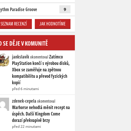
ythm Paradise Groove
9
SEZNAM RECENZÍ
JAK HODNOTÍME
O SE DĚJE V KOMUNITĚ
jankslavik
Zatímco
okomentoval
PlayStation končí s výrobou disků,
Xbox se zaměřuje na zpětnou
kompatibilitu a převod fyzických
kopií
před 6 minutami
zdenek-cepela
okomentoval
Warhorse nehodlá měnit recept na
úspěch. Další Kingdom Come
dorazí překvapivě brzy
před 22 minutami