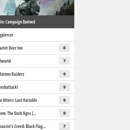
lo: Campaign Evolved
gpiercer
arlet Deer Inn
8
lworld
7
latoon Raiders
9
nshattack!
9
e Alters: Last Variable
9
om: The Dark Ages |…
8
sassin’s Creed: Black Flag…
7