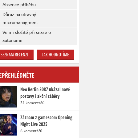
Absence příběhu
Důraz na otravný
micromanagment
Velmi složité při snaze o
autonomii
SEZNAM RECENZÍ
JAK HODNOTÍME
EPŘEHLÉDNĚTE
Neo Berlin 2087 ukázal nové
postavy i akční záběry
31 komentářů
Záznam z gamescom Opening
Night Live 2025
6 komentářů