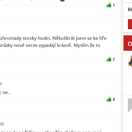
1
Rh
dohromady stovky hodin. Několikrát jsem se ke hře
C
brázky nové verze vypadají krásně. Myslím že to
2
29
c ne..
8
:50