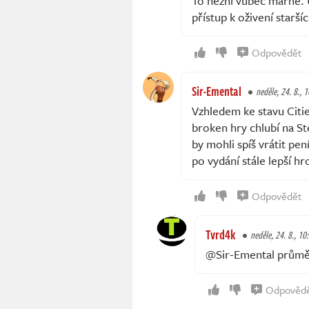
To nezní vůbec marně.
přístup k oživení starší
Odpovědět
Sir-Emental
neděle, 24. 8., 
Vzhledem ke stavu Cities
broken hry chlubí na St
by mohli spíš vrátit pen
po vydání stále lepší hr
Odpovědět
Tvrd4k
neděle, 24. 8., 10
@Sir-Emental průmě
Odpověd