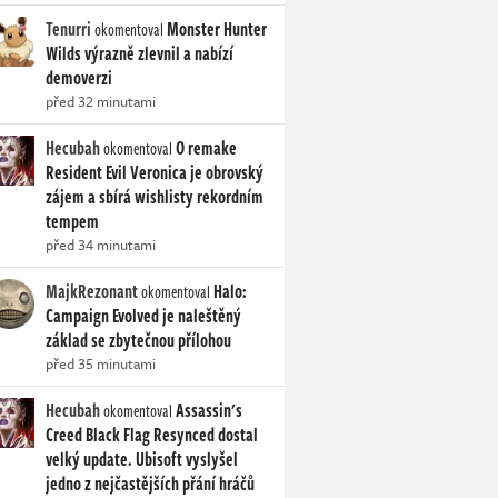
Tenurri
Monster Hunter
okomentoval
Wilds výrazně zlevnil a nabízí
demoverzi
před 32 minutami
Hecubah
O remake
okomentoval
Resident Evil Veronica je obrovský
zájem a sbírá wishlisty rekordním
tempem
před 34 minutami
MajkRezonant
Halo:
okomentoval
Campaign Evolved je naleštěný
základ se zbytečnou přílohou
před 35 minutami
Hecubah
Assassin's
okomentoval
Creed Black Flag Resynced dostal
velký update. Ubisoft vyslyšel
jedno z nejčastějších přání hráčů