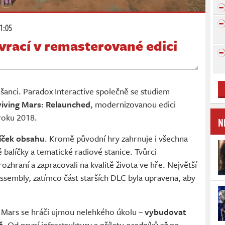
11:05
vrací v remasterované edici
anci. Paradox Interactive společně se studiem
iving Mars: Relaunched
, modernizovanou edici
roku 2018.
N
íček obsahu
. Kromě původní hry zahrnuje i všechna
balíčky a tematické radiové stanice. Tvůrci
rozhraní a zapracovali na kvalitě života ve hře. Největší
Assembly, zatímco část starších DLC byla upravena, aby
g Mars se hráči ujmou nelehkého úkolu –
vybudovat
ě
. Od první infrastruktury a příletu osadníků až po