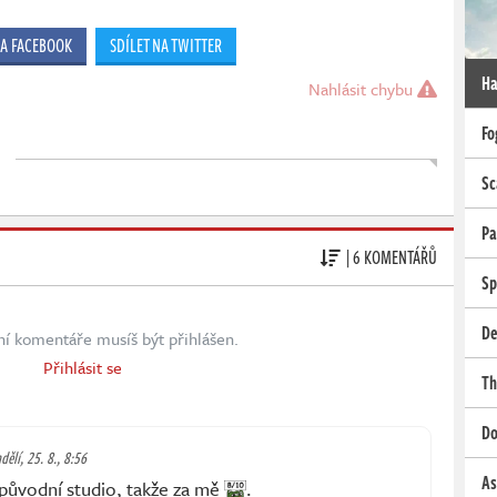
NA FACEBOOK
SDÍLET NA TWITTER
Ha
Nahlásit chybu
Fo
Sc
Pa
| 6 KOMENTÁŘŮ
Sp
De
ní komentáře musíš být přihlášen.
Přihlásit se
Th
Do
dělí, 25. 8., 8:56
As
 původní studio, takže za mě
.