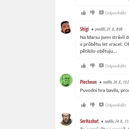
Odpovědět
Shigi
pondělí, 25. 8., 8:08
Na Marsu jsem strávil 
v průběhu let vracel. O
pětikilo obětuju...
Odpovědět
Plechoun
neděle, 24. 8., 13:
Puvodni hra bavila, pro
Odpovědět
SerHashut
neděle, 24. 8., 11