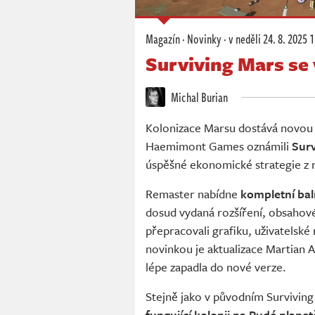
Magazín
·
Novinky
·
v neděli
24. 8. 2025 
Surviving Mars se 
Michal Burian
Kolonizace Marsu dostává novou š
Haemimont Games oznámili
Surv
úspěšné ekonomické strategie z 
Remaster nabídne
kompletní bal
dosud vydaná rozšíření, obsahové 
přepracovali grafiku, uživatelské 
novinkou je aktualizace Martian 
lépe zapadla do nové verze.
Stejně jako v původním Survivin
fungující kolonii na Rudé planet