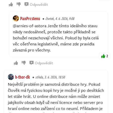
Odpovědět
PanPrcstenu
čtvrtek, 4. 6. 2026, 9:08
@arnies-of-astora Jenže tímto ideálního stavu
nikdy nedosáhneš, protože takto příkladně se
bohužel nezachovají všichni. Pokud by byla celá
věc ošetřena legislativně, máme zde pravidla
závazná pro všechny.
2
Odpovědět
h-thor-dk
středa, 3. 6. 2026, 18:50
Největší problém je samotná distribuce hry. Pokud
člověk má fyzickou kopii hry je možné ji po desítkách
let stále hrát. U online distribuce nám může zmizet
jakýkoliv obsah když už není licence nebo server pro
hraní online nebo zařízení co to neumí. Příkladem je