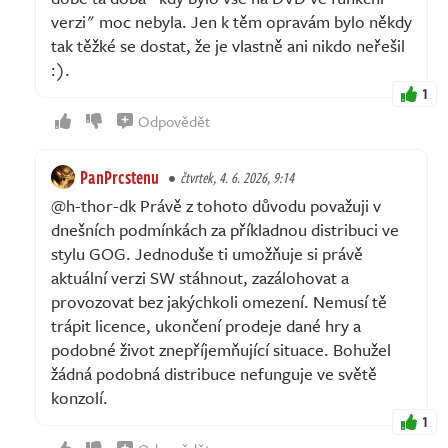
verzi" moc nebyla. Jen k těm opravám bylo někdy
tak těžké se dostat, že je vlastně ani nikdo neřešil
:).
1
Odpovědět
PanPrcstenu
čtvrtek, 4. 6. 2026, 9:14
@h-thor-dk Právě z tohoto důvodu považuji v
dnešních podmínkách za příkladnou distribuci ve
stylu GOG. Jednoduše ti umožňuje si právě
aktuální verzi SW stáhnout, zazálohovat a
provozovat bez jakýchkoli omezení. Nemusí tě
trápit licence, ukončení prodeje dané hry a
podobné život znepříjemňující situace. Bohužel
žádná podobná distribuce nefunguje ve světě
konzolí.
1