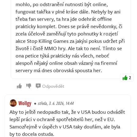
mohlo, po odstranění nutnosti být online,
fungovat takřka v plné kráse dále. Nebyly by ani
třeba fan servery, ta hra jde odehrát offline
prakticky komplet. Dnes se právě nevědomky, či
zcela účelově zaměňují tyto pohnutky k rozjetí
akce Stop Killing Games za jakýsi pokus udržet při
životě i čistě MMO hry. Ale tak to není. Tímto se
ona petice týká prakticky nás všech, neboť
alespoň nějaký online obsah vázaný na firemní
servery má dnes obrovská spousta her.
2
Odpovědět
Wollgy
středa, 3. 6. 2026, 14:44
Aby to ještě nedopadlo tak, že v USA budou odvádět
lepší práci v ochraně spotřebitelů her, než v EU.
Samozřejmě v úspěch v USA taky doufám, ale byla
by to docela ostuda.