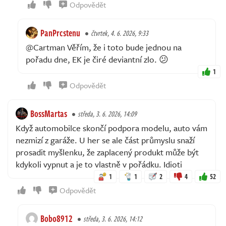
Odpovědět
PanPrcstenu
čtvrtek, 4. 6. 2026, 9:33
@Cartman Věřím, že i toto bude jednou na
pořadu dne, EK je čiré deviantní zlo. 😕
1
Odpovědět
BossMartas
středa, 3. 6. 2026, 14:09
Když automobilce skončí podpora modelu, auto vám
nezmizí z garáže. U her se ale část průmyslu snaží
prosadit myšlenku, že zaplacený produkt může být
kdykoli vypnut a je to vlastně v pořádku. Idioti
1
1
2
4
52
Odpovědět
Bobo8912
středa, 3. 6. 2026, 14:12