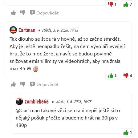
1
7
Odpovědět
Cartman
středa, 3. 6. 2026, 14:18
Tak dlouho se šťourá v hovně, až to začne smrdět.
Aby je ještě nenapadlo řešit, na čem vývojáři vyvíjejí
hru, že to moc žere, a navíc se budou povinně
snižovat emisní limity ve videohrách, aby hra žrala
max 45 W
4
4
Odpovědět
zombiek666
středa, 3. 6. 2026, 16:28
@Cartman takové věci sem ani nepiš ještě si to
nějaký pošuk přečte a budeme hrát na 30fps v
480p
1