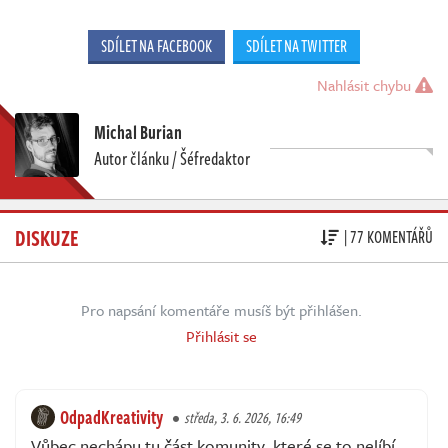
SDÍLET NA FACEBOOK
SDÍLET NA TWITTER
Nahlásit chybu
Michal Burian
Autor článku / Šéfredaktor
DISKUZE
| 77 KOMENTÁŘŮ
Pro napsání komentáře musíš být přihlášen.
Přihlásit se
OdpadKreativity
středa, 3. 6. 2026, 16:49
Vůbec nechápu tu část komunity, které se to nelíbí.