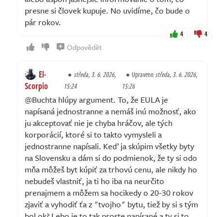
presne si človek kupuje. No uvidíme, čo bude o
pár rokov.
4
4
Odpovědět
El-
středa, 3. 6. 2026,
Upraveno
středa, 3. 6. 2026,
Scorpio
15:24
15:26
@Buchta hlúpy argument. To, že EULA je
napísaná jednostranne a nemáš inú možnosť, ako
ju akceptovať nie je chyba hráčov, ale tých
korporácií, ktoré si to takto vymysleli a
jednostranne napísali. Keď ja skúpim všetky byty
na Slovensku a dám si do podmienok, že ty si odo
mňa môžeš byt kúpiť za trhovú cenu, ale nikdy ho
nebudeš vlastniť, ja ti ho iba na neurčito
prenajmem a môžem sa hocikedy o 20-30 rokov
zjaviť a vyhodiť ťa z "tvojho" bytu, tiež by si s tým
bol ok? Lebo je to tak proste napísané a ty si to