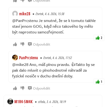
Odpovědět
mike28
čtvrtek, 4. 6. 2026, 15:38
@PanPrcstenu Je smutné, že se k tomuto takhle
staví jenom GOG, když něco takového by mělo
být naprostou samozřejmostí.
2
Odpovědět
PanPrcstenu
čtvrtek, 4. 6. 2026, 17:52
@mike28 Ano, máš plnou pravdu. 👍Takto by se
pak dalo mluvit o plnohodnotné náhradě za
fyzické nosiče v duchu dnešní doby.
1
Odpovědět
M1R4-5M4K
středa, 3. 6. 2026, 18:19