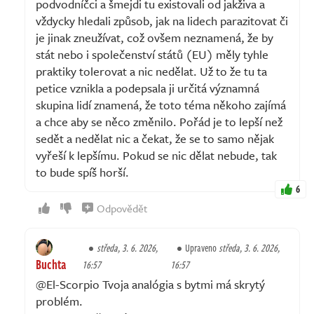
podvodníčci a šmejdi tu existovali od jakživa a
vždycky hledali způsob, jak na lidech parazitovat či
je jinak zneužívat, což ovšem neznamená, že by
stát nebo i společenství států (EU) měly tyhle
praktiky tolerovat a nic nedělat. Už to že tu ta
petice vznikla a podepsala ji určitá významná
skupina lidí znamená, že toto téma někoho zajímá
a chce aby se něco změnilo. Pořád je to lepší než
sedět a nedělat nic a čekat, že se to samo nějak
vyřeší k lepšímu. Pokud se nic dělat nebude, tak
to bude spíš horší.
6
Odpovědět
středa, 3. 6. 2026,
Upraveno
středa, 3. 6. 2026,
Buchta
16:57
16:57
@El-Scorpio Tvoja analógia s bytmi má skrytý
problém.