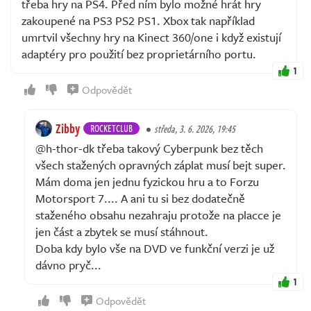
třeba hry na PS4. Před ním bylo možné hrát hry
zakoupené na PS3 PS2 PS1. Xbox tak například
umrtvil všechny hry na Kinect 360/one i když existují
adaptéry pro použití bez proprietárního portu.
1
Odpovědět
Zibby
ROCKETCLUB
středa, 3. 6. 2026, 19:45
@h-thor-dk třeba takový Cyberpunk bez těch
všech stažených opravných záplat musí bejt super.
Mám doma jen jednu fyzickou hru a to Forzu
Motorsport 7.... A ani tu si bez dodatečně
staženého obsahu nezahraju protože na placce je
jen část a zbytek se musí stáhnout.
Doba kdy bylo vše na DVD ve funkční verzi je už
dávno pryč...
1
Odpovědět