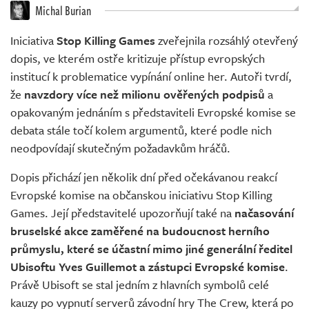
Živě
Michal Burian
Iniciativa
Stop Killing Games
zveřejnila rozsáhlý otevřený
dopis, ve kterém ostře kritizuje přístup evropských
institucí k problematice vypínání online her. Autoři tvrdí,
že
navzdory více než milionu ověřených podpisů
a
opakovaným jednáním s představiteli Evropské komise se
debata stále točí kolem argumentů, které podle nich
neodpovídají skutečným požadavkům hráčů.
Dopis přichází jen několik dní před očekávanou reakcí
Evropské komise na občanskou iniciativu Stop Killing
Games. Její představitelé upozorňují také na
načasování
bruselské akce zaměřené na budoucnost herního
průmyslu, které se účastní mimo jiné generální ředitel
Ubisoftu Yves Guillemot a zástupci Evropské komise
.
Právě Ubisoft se stal jedním z hlavních symbolů celé
kauzy po vypnutí serverů závodní hry The Crew, která po