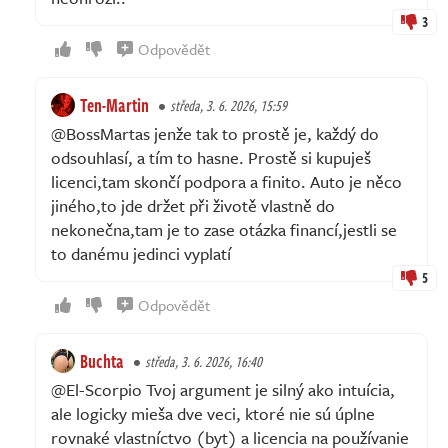
3
Odpovědět
Ten-Martin
středa, 3. 6. 2026, 15:59
@BossMartas jenže tak to prostě je, každý do
odsouhlasí, a tím to hasne. Prostě si kupuješ
licenci,tam skončí podpora a finito. Auto je něco
jiného,to jde držet při životě vlastně do
nekonečna,tam je to zase otázka financí,jestli se
to danému jedinci vyplatí
5
Odpovědět
Buchta
středa, 3. 6. 2026, 16:40
@El-Scorpio Tvoj argument je silný ako intuícia,
ale logicky mieša dve veci, ktoré nie sú úplne
rovnaké vlastníctvo (byt) a licencia na používanie