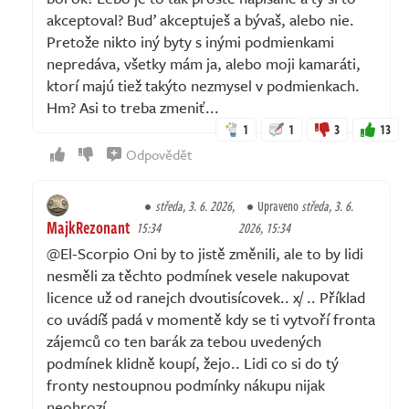
akceptoval? Buď akceptuješ a bývaš, alebo nie.
Pretože nikto iný byty s inými podmienkami
nepredáva, všetky mám ja, alebo moji kamaráti,
ktorí majú tiež takýto nezmysel v podmienkach.
Hm? Asi to treba zmeniť...
1
1
3
13
Odpovědět
středa, 3. 6. 2026,
Upraveno
středa, 3. 6.
MajkRezonant
15:34
2026, 15:34
@El-Scorpio Oni by to jistě změnili, ale to by lidi
nesměli za těchto podmínek vesele nakupovat
licence už od ranejch dvoutisícovek.. x/ .. Příklad
co uvádíš padá v momentě kdy se ti vytvoří fronta
zájemců co ten barák za tebou uvedených
podmínek klidně koupí, žejo.. Lidi co si do tý
fronty nestoupnou podmínky nákupu nijak
neohrozí..