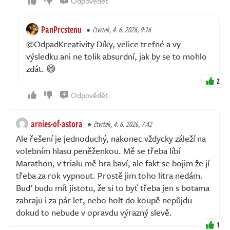
Odpovědět
PanPrcstenu
čtvrtek, 4. 6. 2026, 9:16
@OdpadKreativity Díky, velice trefné a vy
výsledku ani ne tolik absurdní, jak by se to mohlo
zdát. 😄
2
Odpovědět
arnies-of-astora
čtvrtek, 4. 6. 2026, 7:42
Ale řešení je jednoduchý, nakonec vždycky záleží na
volebním hlasu peněženkou. Mě se třeba líbí
Marathon, v trialu mě hra baví, ale fakt se bojim že jí
třeba za rok vypnout. Prostě jim toho litra nedám.
Buď budu mít jistotu, že si to byť třeba jen s botama
zahraju i za pár let, nebo holt do koupě nepůjdu
dokud to nebude v opravdu výrazný slevě.
1