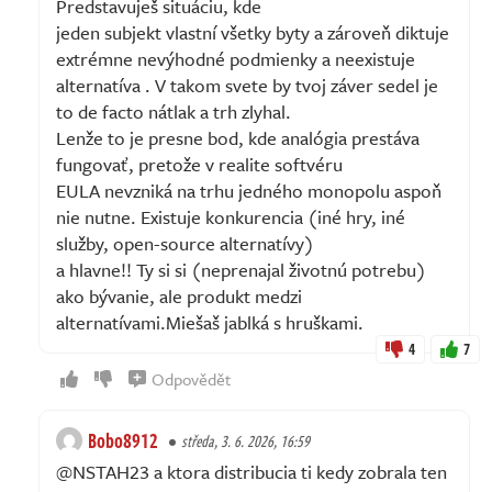
Predstavuješ situáciu, kde
jeden subjekt vlastní všetky byty a zároveň diktuje
extrémne nevýhodné podmienky a neexistuje
alternatíva . V takom svete by tvoj záver sedel je
to de facto nátlak a trh zlyhal.
Lenže to je presne bod, kde analógia prestáva
fungovať, pretože v realite softvéru
EULA nevzniká na trhu jedného monopolu aspoň
nie nutne. Existuje konkurencia (iné hry, iné
služby, open-source alternatívy)
a hlavne!! Ty si si (neprenajal životnú potrebu)
ako bývanie, ale produkt medzi
alternatívami.Miešaš jablká s hruškami.
4
7
Odpovědět
Bobo8912
středa, 3. 6. 2026, 16:59
@NSTAH23 a ktora distribucia ti kedy zobrala ten