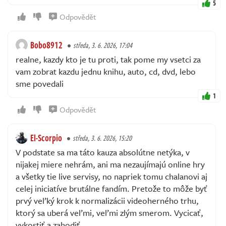
5
Odpovědět
Bobo8912
středa, 3. 6. 2026, 17:04
realne, kazdy kto je tu proti, tak pome my vsetci za
vam zobrat kazdu jednu knihu, auto, cd, dvd, lebo
sme povedali
1
Odpovědět
El-Scorpio
středa, 3. 6. 2026, 15:20
V podstate sa ma táto kauza absolútne netýka, v
nijakej miere nehrám, ani ma nezaujímajú online hry
a všetky tie live servisy, no napriek tomu chalanovi aj
celej iniciatíve brutálne fandím. Pretože to môže byť
prvý veľký krok k normalizácii videoherného trhu,
ktorý sa uberá veľmi, veľmi zlým smerom. Vycicať,
vykostiť a zahodiť.