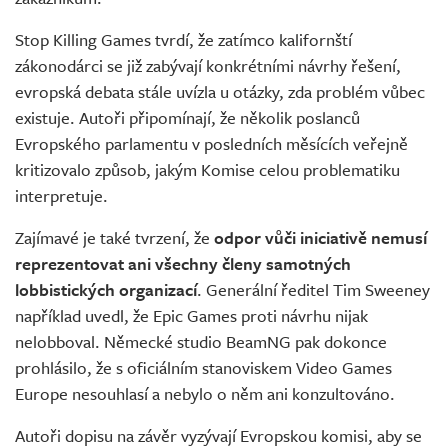
Stop Killing Games tvrdí, že zatímco kalifornští
zákonodárci se již zabývají konkrétními návrhy řešení,
evropská debata stále uvízla u otázky, zda problém vůbec
existuje. Autoři připomínají, že několik poslanců
Evropského parlamentu v posledních měsících veřejně
kritizovalo způsob, jakým Komise celou problematiku
interpretuje.
Zajímavé je také tvrzení, že
odpor vůči iniciativě nemusí
reprezentovat ani všechny členy samotných
lobbistických organizací
. Generální ředitel Tim Sweeney
například uvedl, že Epic Games proti návrhu nijak
nelobboval. Německé studio BeamNG pak dokonce
prohlásilo, že s oficiálním stanoviskem Video Games
Europe nesouhlasí a nebylo o něm ani konzultováno.
Autoři dopisu na závěr vyzývají Evropskou komisi, aby se