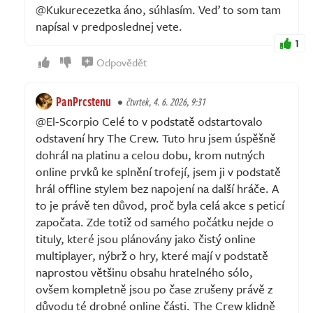
@Kukurecezetka áno, súhlasím. Veď to som tam
napísal v predposlednej vete.
1
Odpovědět
PanPrcstenu
čtvrtek, 4. 6. 2026, 9:31
@El-Scorpio Celé to v podstatě odstartovalo
odstavení hry The Crew. Tuto hru jsem úspěšně
dohrál na platinu a celou dobu, krom nutných
online prvků ke splnění trofejí, jsem ji v podstatě
hrál offline stylem bez napojení na další hráče. A
to je právě ten důvod, proč byla celá akce s peticí
započata. Zde totiž od samého počátku nejde o
tituly, které jsou plánovány jako čistý online
multiplayer, nýbrž o hry, které mají v podstatě
naprostou většinu obsahu hratelného sólo,
ovšem kompletně jsou po čase zrušeny právě z
důvodu té drobné online části. The Crew klidně