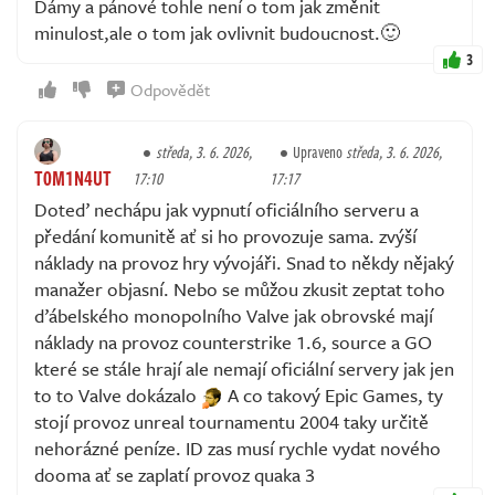
Dámy a pánové tohle není o tom jak změnit
minulost,ale o tom jak ovlivnit budoucnost.🙂
3
Odpovědět
středa, 3. 6. 2026,
Upraveno
středa, 3. 6. 2026,
T0M1N4UT
17:10
17:17
Doteď nechápu jak vypnutí oficiálního serveru a
předání komunitě ať si ho provozuje sama. zvýší
náklady na provoz hry vývojáři. Snad to někdy nějaký
manažer objasní. Nebo se můžou zkusit zeptat toho
ďábelského monopolního Valve jak obrovské mají
náklady na provoz counterstrike 1.6, source a GO
které se stále hrají ale nemají oficiální servery jak jen
to to Valve dokázalo
A co takový Epic Games, ty
stojí provoz unreal tournamentu 2004 taky určitě
nehorázné peníze. ID zas musí rychle vydat nového
dooma ať se zaplatí provoz quaka 3