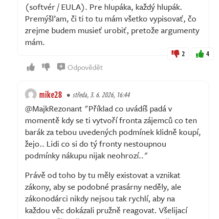
(softvér / EULA). Pre hlupáka, každý hlupák.
Premýšľam, či ti to tu mám všetko vypisovať, čo
zrejme budem musieť urobiť, pretože argumenty
mám.
2
4
Odpovědět
mike28
středa, 3. 6. 2026, 16:44
@MajkRezonant "Příklad co uvádíš padá v
momentě kdy se ti vytvoří fronta zájemců co ten
barák za tebou uvedených podmínek klidně koupí,
žejo.. Lidi co si do tý fronty nestoupnou
podmínky nákupu nijak neohrozí.."
Právě od toho by tu měly existovat a vznikat
zákony, aby se podobné prasárny neděly, ale
zákonodárci nikdy nejsou tak rychlí, aby na
každou věc dokázali pružně reagovat. Všelijací