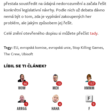
přestala soustředit na údajná nedorozumění a začala řešit
konkrétní legislativní návrhy. Podle nich už debata dávno
nemá být o tom, zda je vypínání zakoupených her
problém, ale jakým způsobem jej řešit.
Celé znění otevřeného dopisu si můžete přečíst
tady
.
Tagy:
EU
,
evropská komise
,
evropská unie
,
Stop Killing Games
,
The Crew
,
Ubisoft
LÍBIL SE TI ČLÁNEK?
46
10
157
WOW
MEH
HMMM
1
4
9
ARRGG
HAHA
F