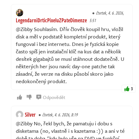
čtvrtek, 4. 6. 2026,
LegendarniDrticPixeluZPateDimenze
5:51
@Zibby Souhlasím. Dřív člověk koupil hru, vložil
disk a měl v podstatě kompletní produkt, který
fungoval i bez internetu. Dnes je fyzická kopie
často spíš jen instalační klíč na kus dat a několik
desítek gigabajtů se musí stáhnout dodatečně. U
některých her jsou navíc day-one patche tak
zásadní, že verze na disku působí skoro jako
nedokončený produkt.
3
Odpovědět
Silver
čtvrtek, 4. 6. 2026, 8:19
@Zibby No, řekl bych, že pamatuju i dobu s
disketama (no, vlastně i s kazetama :)) a ani v té
době ta doba "kdy bylo vše na DVD ve funkční