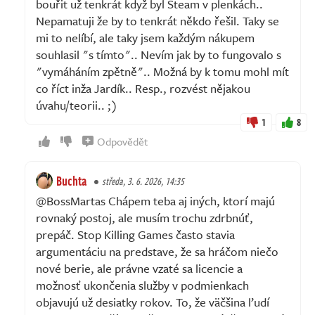
bouřit už tenkrát když byl Steam v plenkách..
Nepamatuji že by to tenkrát někdo řešil. Taky se
mi to nelíbí, ale taky jsem každým nákupem
souhlasil "s tímto".. Nevím jak by to fungovalo s
"vymáháním zpětně".. Možná by k tomu mohl mít
co říct inža Jardík.. Resp., rozvést nějakou
úvahu/teorii.. ;)
1
8
Odpovědět
Buchta
středa, 3. 6. 2026, 14:35
@BossMartas Chápem teba aj iných, ktorí majú
rovnaký postoj, ale musím trochu zdrbnúť,
prepáč. Stop Killing Games často stavia
argumentáciu na predstave, že sa hráčom niečo
nové berie, ale právne vzaté sa licencie a
možnosť ukončenia služby v podmienkach
objavujú už desiatky rokov. To, že väčšina ľudí