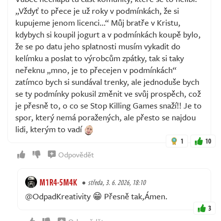
„Vždyť to přece je už roky v podmínkách, že si
kupujeme jenom licenci…“ Můj bratře v Kristu,
kdybych si koupil jogurt a v podmínkách koupě bylo,
že se po datu jeho splatnosti musím vykadit do
kelímku a poslat to výrobcům zpátky, tak si taky
neřeknu „mno, je to přecejen v podmínkách“
zatímco bych si sundával trenky, ale jednoduše bych
se ty podmínky pokusil změnit ve svůj prospěch, což
je přesně to, o co se Stop Killing Games snaží!! Je to
spor, který nemá poražených, ale přesto se najdou
lidi, kterým to vadí
1
10
Odpovědět
M1R4-5M4K
středa, 3. 6. 2026, 18:10
@OdpadKreativity 😁 Přesně tak,Ámen.
3