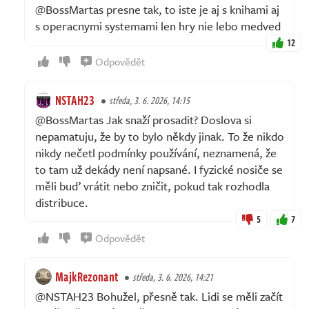
@BossMartas presne tak, to iste je aj s knihami aj
s operacnymi systemami len hry nie lebo medved
12
Odpovědět
NSTAH23
středa, 3. 6. 2026, 14:15
@BossMartas Jak snaží prosadit? Doslova si
nepamatuju, že by to bylo někdy jinak. To že nikdo
nikdy nečetl podmínky používání, neznamená, že
to tam už dekády není napsané. I fyzické nosiče se
měli buď vrátit nebo zničit, pokud tak rozhodla
distribuce.
5
7
Odpovědět
MajkRezonant
středa, 3. 6. 2026, 14:21
@NSTAH23 Bohužel, přesně tak. Lidi se měli začít