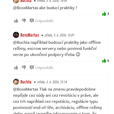
Buchta
středa, 3. 6. 2026, 14:58
@BossMartas ake buducí praktiky ?
3
Odpovědět
BossMartas
středa, 3. 6. 2026, 15:01
@Buchta například budoucí praktiky jako offline
režimy, escrow servery nebo povinná funkční
verze po ukončení podpory třeba 😉
6
Odpovědět
Buchta
středa, 3. 6. 2026, 15:14
@BossMartas Tlak na zmenu pravdepodobne
nepôjde cez súdy ani cez revolúciu v práve, ale
cez trh napríklad cez reputáciu, regulácie typu
povinností end-of-life, archiváciu, offline režimy
alebo aspoň jasnejšie informovanie o tom, čo