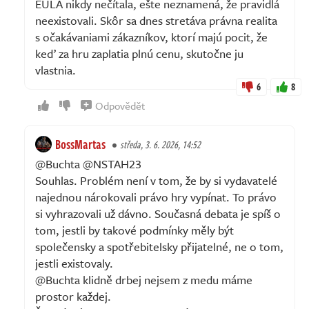
EULA nikdy nečítala, ešte neznamená, že pravidlá
neexistovali. Skôr sa dnes stretáva právna realita
s očakávaniami zákazníkov, ktorí majú pocit, že
keď za hru zaplatia plnú cenu, skutočne ju
vlastnia.
6
8
Odpovědět
BossMartas
středa, 3. 6. 2026, 14:52
@Buchta @NSTAH23
Souhlas. Problém není v tom, že by si vydavatelé
najednou nárokovali právo hry vypínat. To právo
si vyhrazovali už dávno. Současná debata je spíš o
tom, jestli by takové podmínky měly být
společensky a spotřebitelsky přijatelné, ne o tom,
jestli existovaly.
@Buchta klidně drbej nejsem z medu máme
prostor každej.