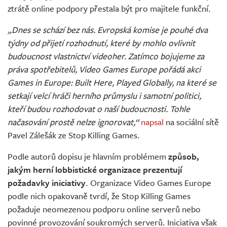
ztrátě online podpory přestala být pro majitele funkční.
„Dnes se schází bez nás. Evropská komise je pouhé dva
týdny od přijetí rozhodnutí, které by mohlo ovlivnit
budoucnost vlastnictví videoher. Zatímco bojujeme za
práva spotřebitelů, Video Games Europe pořádá akci
Games in Europe: Built Here, Played Globally, na které se
setkají velcí hráči herního průmyslu i samotní politici,
kteří budou rozhodovat o naší budoucnosti. Tohle
načasování prostě nelze ignorovat,“
napsal
na sociální sítě
Pavel Zálešák ze Stop Killing Games.
Podle autorů dopisu je hlavním problémem
způsob,
jakým herní lobbistické organizace prezentují
požadavky iniciativy
. Organizace Video Games Europe
podle nich opakovaně tvrdí, že Stop Killing Games
požaduje neomezenou podporu online serverů nebo
povinné provozování soukromých serverů. Iniciativa však