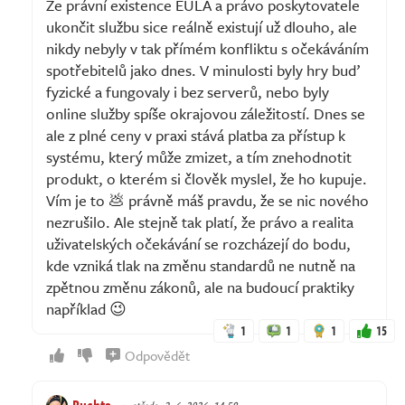
Že právní existence EULA a právo poskytovatele
ukončit službu sice reálně existují už dlouho, ale
nikdy nebyly v tak přímém konfliktu s očekáváním
spotřebitelů jako dnes. V minulosti byly hry buď
fyzické a fungovaly i bez serverů, nebo byly
online služby spíše okrajovou záležitostí. Dnes se
ale z plné ceny v praxi stává platba za přístup k
systému, který může zmizet, a tím znehodnotit
produkt, o kterém si člověk myslel, že ho kupuje.
Vím je to 💩 právně máš pravdu, že se nic nového
nezrušilo. Ale stejně tak platí, že právo a realita
uživatelských očekávání se rozcházejí do bodu,
kde vzniká tlak na změnu standardů ne nutně na
zpětnou změnu zákonů, ale na budoucí praktiky
například 😉
1
1
1
15
Odpovědět