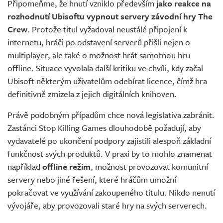
Připomeňme, že hnutí vzniklo především
jako reakce na
rozhodnutí Ubisoftu vypnout servery závodní hry The
Crew
. Protože titul vyžadoval neustálé připojení k
internetu, hráči po odstavení serverů přišli nejen o
multiplayer, ale také o možnost hrát samotnou hru
offline. Situace vyvolala další kritiku ve chvíli, kdy začal
Ubisoft některým uživatelům odebírat licence, čímž hra
definitivně zmizela z jejich digitálních knihoven.
Právě podobným případům chce nová legislativa zabránit.
Zastánci Stop Killing Games dlouhodobě požadují, aby
vydavatelé po ukončení podpory zajistili alespoň základní
funkčnost svých produktů. V praxi by to mohlo znamenat
například
offline režim
, možnost provozovat komunitní
servery nebo jiné řešení, které hráčům umožní
pokračovat ve využívání zakoupeného titulu. Nikdo nenutí
vývojáře, aby provozovali staré hry na svých serverech.