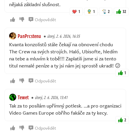
nějaká základní slušnost.
1
1
2
32
Odpovědět
PanPrcstenu
úterý, 2. 6. 2026, 16:35
Kvanta konzolistů stále čekají na obnovení chodu
The Crew na svých strojích. Haló, Ubisofte, hledím
na tebe a mluvím k tobě!!! Zaplatili jsme si za tento
titul nemalé peníze a ty jsi nám jej sprostě ukradl! 😕
1
Odpovědět
Tewet
úterý, 2. 6. 2026, 13:41
Tak za to posílám upřímný potlesk. …a pro organizaci
Video Games Europe obřího fakáče za ty kecy.
2
Odpovědět