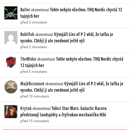
Ballor
Tohle nebylo všechno. THQ Nordic chystá 12
okomentoval
tajných her
před 2 minutami
Bublifuk
Vývojáři Lies of P 2 vědí, že laťka je
okomentoval
vysoko. Chtějí ji ale zvednout ještě výš
před 2 minutami
TheMidur
Tohle nebylo všechno. THQ Nordic chystá
okomentoval
12 tajných her
před 5 minutami
MajkRezonant
Vývojáři Lies of P 2 vědí, že laťka je
okomentoval
vysoko. Chtějí ji ale zvednout ještě výš
před 15 minutami
Krytak
Tvůrci Star Wars: Galactic Raceru
okomentoval
představují landspídry a čtyřrukou mechaničku Hibi
před 15 minutami