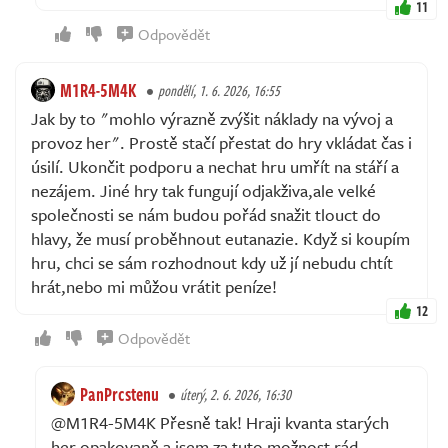
11
Odpovědět
M1R4-5M4K
pondělí, 1. 6. 2026, 16:55
Jak by to "mohlo výrazně zvýšit náklady na vývoj a
provoz her". Prostě stačí přestat do hry vkládat čas i
úsilí. Ukončit podporu a nechat hru umřít na stáří a
nezájem. Jiné hry tak fungují odjakživa,ale velké
společnosti se nám budou pořád snažit tlouct do
hlavy, že musí proběhnout eutanazie. Když si koupím
hru, chci se sám rozhodnout kdy už jí nebudu chtít
hrát,nebo mi můžou vrátit peníze!
12
Odpovědět
PanPrcstenu
úterý, 2. 6. 2026, 16:30
@M1R4-5M4K Přesně tak! Hraji kvanta starých
her opakovaně a jsem za tuto možnost rád.