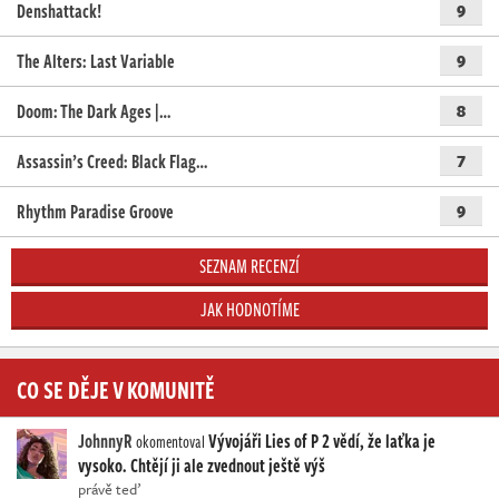
Denshattack!
9
The Alters: Last Variable
9
Doom: The Dark Ages |…
8
Assassin’s Creed: Black Flag…
7
Rhythm Paradise Groove
9
SEZNAM RECENZÍ
JAK HODNOTÍME
CO SE DĚJE V KOMUNITĚ
JohnnyR
Vývojáři Lies of P 2 vědí, že laťka je
okomentoval
vysoko. Chtějí ji ale zvednout ještě výš
právě teď