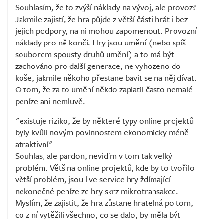
Souhlasím, že to zvýší náklady na vývoj, ale provoz?
Jakmile zajistí, že hra půjde z větší části hrát i bez
jejich podpory, na ni mohou zapomenout. Provozní
náklady pro ně končí. Hry jsou umění (nebo spíš
souborem spousty druhů umění) a to má být
zachováno pro další generace, ne vyhozeno do
koše, jakmile někoho přestane bavit se na něj dívat.
O tom, že za to umění někdo zaplatil často nemalé
peníze ani nemluvě.
"existuje riziko, že by některé typy online projektů
byly kvůli novým povinnostem ekonomicky méně
atraktivní"
Souhlas, ale pardon, nevidím v tom tak velký
problém. Většina online projektů, kde by to tvořilo
větší problém, jsou live service hry ždímající
nekonečné peníze ze hry skrz mikrotransakce.
Myslím, že zajistit, že hra zůstane hratelná po tom,
co z ní vytěžili všechno, co se dalo, by měla být