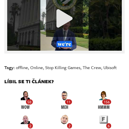
Tagy:
offline
,
Online
,
Stop Killing Games
,
The Crew
,
Ubisoft
LÍBIL SE TI ČLÁNEK?
58
11
156
WOW
MEH
HMMM
2
2
6