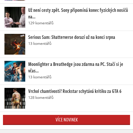
Už není cesty zpět. Sony připomíná konec fyzických nosičů
na…
129 komentářů
Serious Sam: Shatterverse dorazí už na konci srpna
13 komentářů
Moonlighter a Breathedge jsou zdarma na PC. Stačí si je
včas…
13 komentářů
Vrchol chamtivosti? Rockstar schytává kritiku za GTA 6
128 komentářů
VÍCE NOVINEK