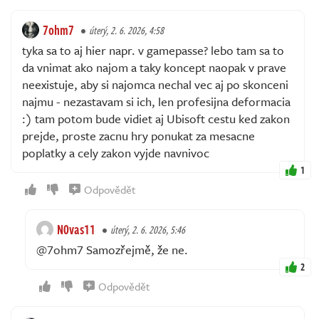
7ohm7
úterý, 2. 6. 2026, 4:58
tyka sa to aj hier napr. v gamepasse? lebo tam sa to
da vnimat ako najom a taky koncept naopak v prave
neexistuje, aby si najomca nechal vec aj po skonceni
najmu - nezastavam si ich, len profesijna deformacia
:) tam potom bude vidiet aj Ubisoft cestu ked zakon
prejde, proste zacnu hry ponukat za mesacne
poplatky a cely zakon vyjde navnivoc
1
Odpovědět
N0vas11
úterý, 2. 6. 2026, 5:46
@7ohm7 Samozřejmě, že ne.
2
Odpovědět