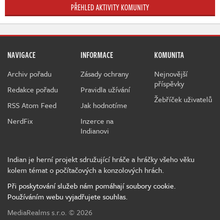
PŘEHLED AKTIVITY KOMUNITY
NAVIGACE
INFORMACE
KOMUNITA
Archiv pořadu
Zásady ochrany
Nejnovější
příspěvky
Redakce pořadu
Pravidla užívání
Žebříček uživatelů
RSS Atom Feed
Jak hodnotíme
NerdFix
Inzerce na
Indianovi
Indian je herní projekt sdružující hráče a hráčky všeho věku
kolem témat o počítačových a konzolových hrách.
Při poskytování služeb nám pomáhají soubory cookie.
Používáním webu vyjadřujete souhlas.
MediaRealms s.r.o.
© 2026