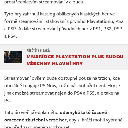
prostřednictvím streamování v cloudu.
Tyto hry zahrnují katalog oblíbených klasických her ve
formě steamování i stahování z prvního PlayStationu, PS2
a PSP. A dále streamování původních her z PS1, PS2, PSP
a PS4.
V NABÍDCE PLAYSTATION PLUS BUDOU
VŠECHNY HLAVNÍ HRY
Streamování ovšem bude dostupné pouze na trzích, kde
oficiálně funguje PS Now, což u nás bohužel není. Hry je
jinak možné streamovat nejen do PS4 a PS5, ale také na
PC.
Tato úroveň předplatného
odemyká také časově
omezené zkušební verze her
, aby si hráči mohli vybrané
hry před zakoupením vyzkoušet.