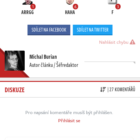
1
6
3
ARRGG
HAHA
F
SDÍLET NA FACEBOOK
SDÍLET NA TWITTER
Nahlásit chybu
Michal Burian
Autor článku / Šéfredaktor
DISKUZE
| 27 KOMENTÁŘŮ
Pro napsání komentáře musíš být přihlášen.
Přihlásit se