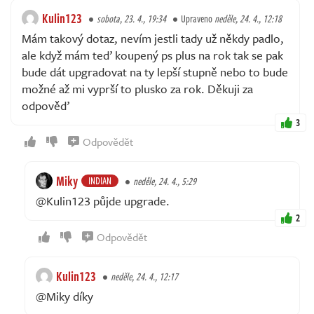
Kulin123
sobota, 23. 4., 19:34
Upraveno
neděle, 24. 4., 12:18
Mám takový dotaz, nevím jestli tady už někdy padlo,
ale když mám teď koupený ps plus na rok tak se pak
bude dát upgradovat na ty lepší stupně nebo to bude
možné až mi vyprší to plusko za rok. Děkuji za
odpověď
3
Odpovědět
Miky
INDIAN
neděle, 24. 4., 5:29
@Kulin123 půjde upgrade.
2
Odpovědět
Kulin123
neděle, 24. 4., 12:17
@Miky díky