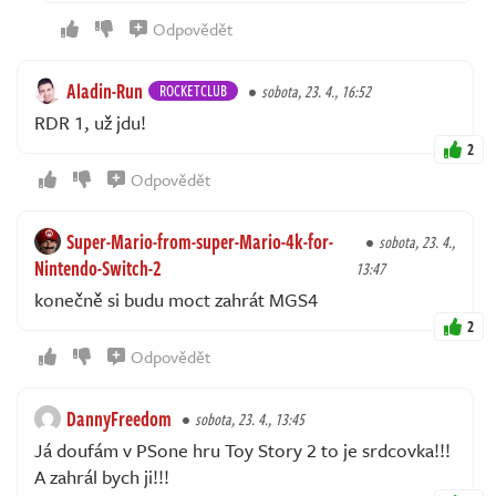
Odpovědět
Aladin-Run
ROCKETCLUB
sobota, 23. 4., 16:52
RDR 1, už jdu!
2
Odpovědět
Super-Mario-from-super-Mario-4k-for-
sobota, 23. 4.,
Nintendo-Switch-2
13:47
konečně si budu moct zahrát MGS4
2
Odpovědět
DannyFreedom
sobota, 23. 4., 13:45
Já doufám v PSone hru Toy Story 2 to je srdcovka!!!
A zahrál bych ji!!!