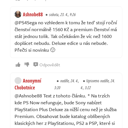
Ashnobe88
sobota, 23. 4., 9:26
@PS4Sega no vzhledem k tomu že teď stojí roční
členství normálně 1560 Kč a premium členství má
stát jednou tolik. Tak očekávám že víc než 1600
doplácet nebudu. Deluxe edice u nás nebude.
Přečti si novinku 🙂
Odpovědět
Anonymní
neděle, 24. 4.,
Upraveno
neděle, 24.
Chobotnice
3:20
4., 3:22
@Ashnobe88 Text z tohoto článku. * Na trzích
kde PS Now nefunguje, bude Sony nabízet
PlayStation Plus Deluxe za nižší cenu než je služba
Premium. Obsahovat bude katalog oblíbených
klasických her z PlayStationu, PS2 a PSP, které si