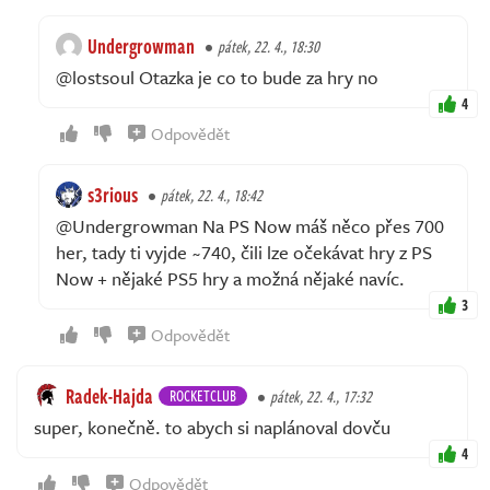
Undergrowman
pátek, 22. 4., 18:30
@lostsoul Otazka je co to bude za hry no
4
Odpovědět
s3rious
pátek, 22. 4., 18:42
@Undergrowman Na PS Now máš něco přes 700
her, tady ti vyjde ~740, čili lze očekávat hry z PS
Now + nějaké PS5 hry a možná nějaké navíc.
3
Odpovědět
Radek-Hajda
ROCKETCLUB
pátek, 22. 4., 17:32
super, konečně. to abych si naplánoval dovču
4
Odpovědět