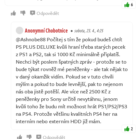
6
Odpovědět
Anonymní Chobotnice
sobota, 23. 4., 4:25
@Ashnobe88 Počítej s tím že pokud budeš chtít
PS PLUS DELUXE kvůli hraní třeba starých pecek
z PS1 a PS2, tak si 1000 Kč minimálně připlatíš.
Nechci být poslem špatných zpráv - protože se to
bude týkat rovněž mé peněženky - ale tak nějak to
v daný okamžik vidím. Pokud se v tuto chvíli
mýlím a pokud to bude levnější, pak to nejenom
nás oba jistě potěší. Ale více než 2500 Kč z
peněženky pro Sony určitě nevytáhnu, jenom
kvůli toho že budu mít možnost hrát PS1/PS2/PS3
na PS4. Protože většinu kvalitních PS4 her na
interním nebo externím HDD již mám.
2
Odpovědět