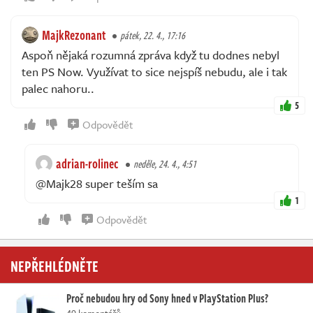
MajkRezonant
pátek, 22. 4., 17:16
Aspoň nějaká rozumná zpráva když tu dodnes nebyl
ten PS Now. Využívat to sice nejspíš nebudu, ale i tak
palec nahoru..
5
Odpovědět
adrian-rolinec
neděle, 24. 4., 4:51
@Majk28 super teším sa
1
Odpovědět
NEPŘEHLÉDNĚTE
Proč nebudou hry od Sony hned v PlayStation Plus?
49 komentářů