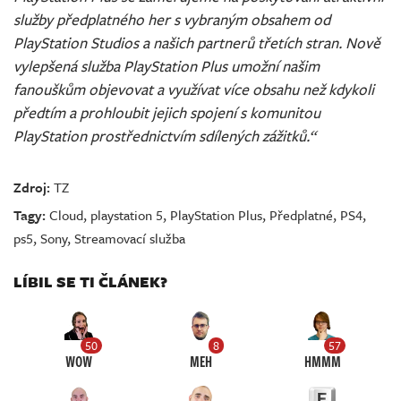
služby předplatného her s vybraným obsahem od
PlayStation Studios a našich partnerů třetích stran. Nově
vylepšená služba PlayStation Plus umožní našim
fanouškům objevovat a využívat více obsahu než kdykoli
předtím a prohloubit jejich spojení s komunitou
PlayStation prostřednictvím sdílených zážitků.“
Zdroj:
TZ
Tagy:
Cloud
,
playstation 5
,
PlayStation Plus
,
Předplatné
,
PS4
,
ps5
,
Sony
,
Streamovací služba
LÍBIL SE TI ČLÁNEK?
50
8
57
WOW
MEH
HMMM