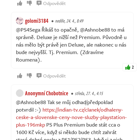
Odpovědět
golomi3184
neděle, 24. 4., 8:49
@PS4Sega Říkáš to opačně, @Ashnobe88 to má
správně. Deluxe je nižší než Premium. Původně u
nás mělo být právě jen Deluxe, ale nakonec u nás
bude nejvyšší. Tj. Premium. (Zdravíme
Roumena).
2
Odpovědět
Anonymní Chobotnice
středa, 27. 4., 4:15
@Ashnobe88 Tak se můj odhad/předpoklad
potvrdil :-)
https://indian-tv.cz/clanek/odhaleny-
ceske-a-slovenske-ceny-nove-sluzby-playstation-
plus-196mkp
PS Plus Premium bude stát cca o
1600 Kč více, když si někdo bude chtít zahrát
staré dobré pecky z PS1/PS2/PS3, když si z nich