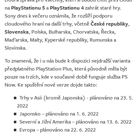
Živě
na
PlayStationu 5
a
PlayStationu 4
zahrát staré hry.
Sony dnes k večeru oznámila, že rozšíří podporu
cloudového hraní na další trhy, včetně
České republiky
,
Slovenska
, Polska, Bulharska, Chorvatska, Řecka,
Maďarska, Malty, Kyperské republiky, Rumunska a
Slovinska.
To znamená, že i u nás bude k dispozici nejdražší varianta
předplatného PlayStation Plus, která původně měla být
pouze na trzích, kde v současné době funguje služba PS
Now. Ke spuštění nové verze dojde takto:
Trhy v Asii (kromě Japonska) - plánováno na 23. 5.
2022
Japonsko – plánováno na 1. 6. 2022
Severní a Jižní Amerika – plánováno na 13. 6. 2022
Evropa – plánováno na 22. 6. 2022