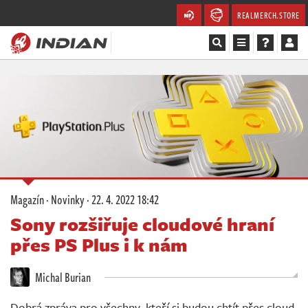
REALMERCH.STORE
Magazín
Recenze
Videa
Soutěže
Magazín
·
Novinky
·
22. 4. 2022 18:42
Databáze
Sony rozšiřuje cloudové hraní
přes PS Plus i k nám
Komunita
Michal Burian
Redakce
Dobrá zpráva pro všechny, kteří si budou chtít přes cloud