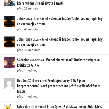
která vládne silami života i smrti
před 28 minutami
JohnHonza
Kalendář hráče: Tohle jsou nejlepší hry,
okomentoval
co vycházejí v srpnu
před 41 minutami
JohnHonza
Kalendář hráče: Tohle jsou nejlepší hry,
okomentoval
co vycházejí v srpnu
před 41 minutami
Skorpion
Vrchol chamtivosti? Rockstar schytává
okomentoval
kritiku za GTA 6
před 1 hodinou
DeaSunCZ
Předobjednávky GTA 6 jsou
okomentoval
bezprecedentní. Nová prezentace má ještě zvýšit očekávání
hráčů
před 1 hodinou
falco-dee
Titan Quest 2 dostává novou třídu, která
okomentoval