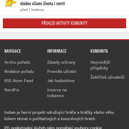
vládne silami života i smrti
před 1 hodinou
PŘEHLED AKTIVITY KOMUNITY
NAVIGACE
INFORMACE
KOMUNITA
Archiv pořadu
Zásady ochrany
Nejnovější
příspěvky
Redakce pořadu
Pravidla užívání
Žebříček uživatelů
RSS Atom Feed
Jak hodnotíme
NerdFix
Inzerce na
Indianovi
Indian je herní projekt sdružující hráče a hráčky všeho věku
kolem témat o počítačových a konzolových hrách.
Při poskytování služeb nám pomáhají soubory cookie.