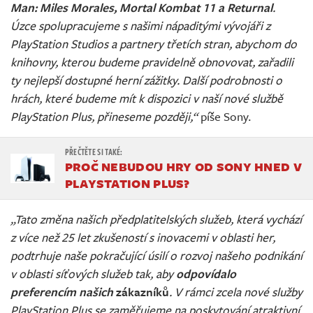
Man: Miles Morales, Mortal Kombat 11 a Returnal
.
Úzce spolupracujeme s našimi nápaditými vývojáři z
PlayStation Studios a partnery třetích stran, abychom do
knihovny, kterou budeme pravidelně obnovovat, zařadili
ty nejlepší dostupné herní zážitky. Další podrobnosti o
hrách, které budeme mít k dispozici v naší nové službě
PlayStation Plus, přineseme později,“
píše Sony.
PROČ NEBUDOU HRY OD SONY HNED V
PLAYSTATION PLUS?
„Tato změna našich předplatitelských služeb, která vychází
z více než 25 let zkušeností s inovacemi v oblasti her,
podtrhuje naše pokračující úsilí o rozvoj našeho podnikání
v oblasti síťových služeb tak, aby
odpovídalo
preferencím našich
zákazníků
. V rámci zcela nové služby
PlayStation Plus se zaměřujeme na poskytování atraktivní