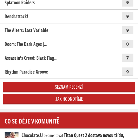
Splatoon Raiders
9
Denshattack!
9
The Alters: Last Variable
9
Doom: The Dark Ages |…
8
Assassin’s Creed: Black Flag…
7
Rhythm Paradise Groove
9
SEZNAM RECENZÍ
JAK HODNOTÍME
CO SE DĚJE V KOMUNITĚ
ChocolateJJ
Titan Quest 2 dostává novou třídu,
okomentoval