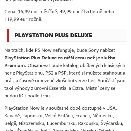
Cena: 16,99 eur měsíčně, 49,99 eur čtvrtletně nebo
119,99 eur ročně.
PLAYSTATION PLUS DELUXE
Na trzích, kde PS Now nefunguje, bude Sony nabízet
PlayStation Plus Deluxe za nižší cenu než je služba
Premium
. Obsahovat bude katalog oblíbených klasických
her z PlayStationu, PS2 a PSP, které si můžete stáhnout a
hrát, a časově omezené zkušební verze her. Součástí jsou
také výhody z úrovní Essential a Extra. Místní ceny se
budou lišit podle trhu.
PlayStation Now je v současné době dostupné v USA,
Kanadě, Japonsku, Velké Británii, Francii, Německu,
Belgii, Nizozemsku, Lucembursku, Rakousku, Švýcarsku,
Irsku, Španělsku, Itálii, Portugalsku, Norsku, Dánsku,