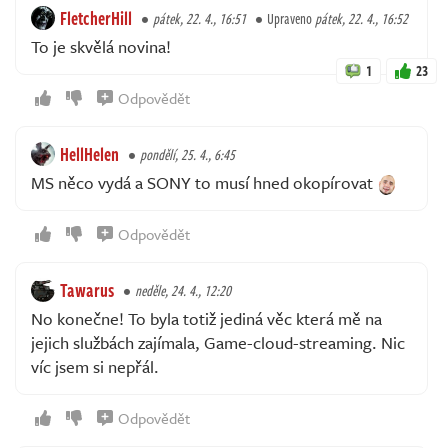
FletcherHill
pátek, 22. 4., 16:51
Upraveno
pátek, 22. 4., 16:52
To je skvělá novina!
1
23
Odpovědět
HellHelen
pondělí, 25. 4., 6:45
MS něco vydá a SONY to musí hned okopírovat
Odpovědět
Tawarus
neděle, 24. 4., 12:20
No konečne! To byla totiž jediná věc která mě na
jejich službách zajímala, Game-cloud-streaming. Nic
víc jsem si nepřál.
Odpovědět