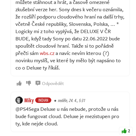
můžete stáhnout a hrát, a časově omezené
zkušební verze her. Sony dnes k večeru oznámila,
že rozšíří podporu cloudového hraní na další trhy,
včetně České republiky, Slovenska, Polska, ... *
Logicky mi z toho vyplývá, že DELUXE V ČR
BUDE, když tady Sony po datu 22.06.2022 bude
spouštět cloudové hraní. Takže si to pořádně
přečti sám
wbs.cz
a navíc nevím kterou (?)
novinku myslíš, ve které by mělo být napsáno to
co o Deluxe ty říkáš.
Odpovědět
Miky
INDIAN
neděle, 24. 4., 5:31
@PS4Sega Deluxe u nás nebude, protože u nás
bude fungovat cloud. Deluxe je mezistupen pro
ty, kde nejde cloud.
2