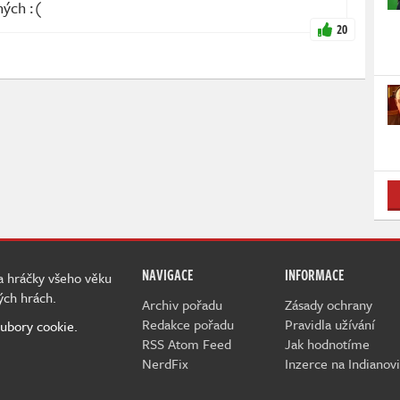
ných :(
20
NAVIGACE
INFORMACE
 a hráčky všeho věku
ých hrách.
Archiv pořadu
Zásady ochrany
Redakce pořadu
Pravidla užívání
ubory cookie.
RSS Atom Feed
Jak hodnotíme
NerdFix
Inzerce na Indianovi