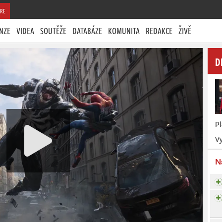
RE
NZE
VIDEA
SOUTĚŽE
DATABÁZE
KOMUNITA
REDAKCE
ŽIVĚ
D
P
Vy
N