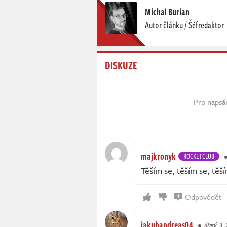
Michal Burian
Autor článku / Šéfredaktor
DISKUZE
Pro napsá
majkronyk
ROCKETCLUB
Těším se, těším se, těší
Odpovědět
jakubandreas04
úterý, 3. 