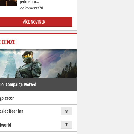
jedinému…
22 komentářů
VÍCE NOVINEK
ECENZE
lo: Campaign Evolved
gpiercer
arlet Deer Inn
8
lworld
7