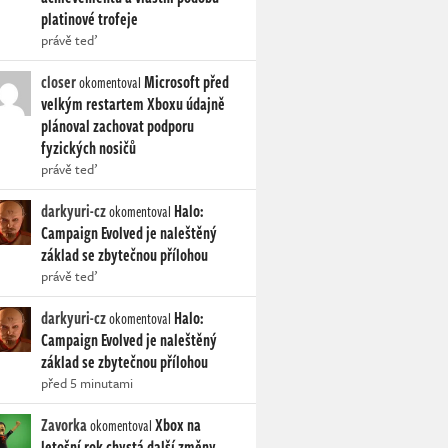
platinové trofeje
právě teď
closer
Microsoft před
okomentoval
velkým restartem Xboxu údajně
plánoval zachovat podporu
fyzických nosičů
právě teď
darkyuri-cz
Halo:
okomentoval
Campaign Evolved je naleštěný
základ se zbytečnou přílohou
právě teď
darkyuri-cz
Halo:
okomentoval
Campaign Evolved je naleštěný
základ se zbytečnou přílohou
před 5 minutami
Zavorka
Xbox na
okomentoval
letošní rok chystá další změny