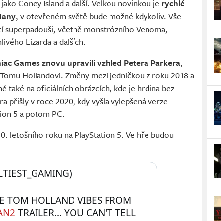
jako Coney Island a další. Velkou novinkou je
rychlé
Many
, v otevřeném světě bude možné kdykoliv. Vše
ičtí superpadouši, včetně monstrózního Venoma,
ivého Lizarda a dalších.
iac Games znovu upravili vzhled Petera Parkera
,
Tomu Hollandovi. Změny mezi jedničkou z roku 2018 a
é také na oficiálních obrázcích, kde je hrdina bez
a přišly v roce 2020, kdy vyšla vylepšená verze
tion 5 a potom PC.
10. letošního roku na PlayStation 5. Ve hře budou
LTIEST_GAMING) 
E TOM HOLLAND VIBES FROM 
AN2
 TRAILER... YOU CAN'T TELL 