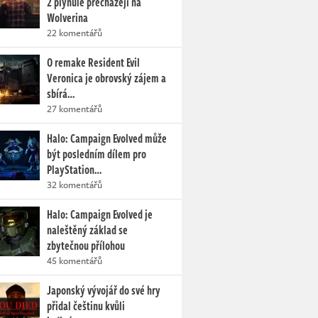
2 plynule přecházejí na
Wolverina
22 komentářů
O remake Resident Evil
Veronica je obrovský zájem a
sbírá…
27 komentářů
Halo: Campaign Evolved může
být posledním dílem pro
PlayStation…
32 komentářů
Halo: Campaign Evolved je
naleštěný základ se
zbytečnou přílohou
45 komentářů
Japonský vývojář do své hry
přidal češtinu kvůli