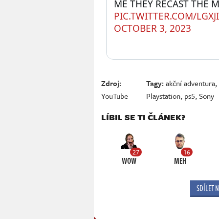
PIC.TWITTER.COM/LGXJ
OCTOBER 3, 2023
Zdroj:
Tagy:
akční adventura
YouTube
Playstation
,
ps5
,
Sony
LÍBIL SE TI ČLÁNEK?
27
16
WOW
MEH
SDÍLET 