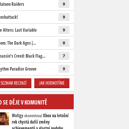
latoon Raiders
9
nshattack!
9
e Alters: Last Variable
9
om: The Dark Ages |…
8
sassin’s Creed: Black Flag…
7
ythm Paradise Groove
9
SEZNAM RECENZÍ
JAK HODNOTÍME
O SE DĚJE V KOMUNITĚ
Wollgy
Xbox na letošní
okomentoval
rok chystá další změny
achievementů a vlastní podobu