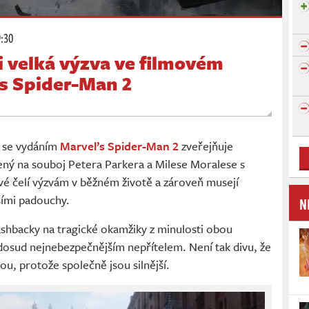
9:30
 velká výzva ve filmovém
’s Spider-Man 2
m se vydáním
Marvel’s Spider-Man 2
zveřejňuje
ný na souboj Petera Parkera a Milese Moralese s
čelí výzvám v běžném životě a zároveň musejí
šími padouchy.
N
ashbacky na tragické okamžiky z minulosti obou
 dosud nejnebezpečnějším nepřítelem. Není tak divu, že
ou, protože společně jsou silnější.