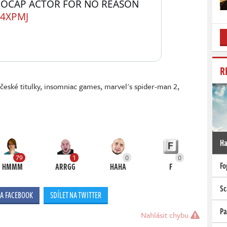
ME THEY RECAST THE MOCAP ACTOR FOR NO REASON 
I4XPMJ
R
,
české titulky
,
insomniac games
,
marvel's spider-man 2
,
Ha
79
1
0
0
Fo
HMMM
ARRGG
HAHA
F
Sc
NA FACEBOOK
SDÍLET NA TWITTER
Pa
Nahlásit chybu