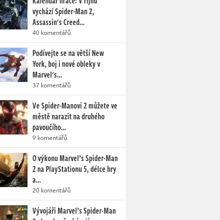
Kalendář hráče: V říjnu
vychází Spider-Man 2,
Assassin's Creed…
40 komentářů
Podívejte se na větší New
York, boj i nové obleky v
Marvel's…
37 komentářů
Ve Spider-Manovi 2 můžete ve
městě narazit na druhého
pavoučího…
9 komentářů
O výkonu Marvel’s Spider-Man
2 na PlayStationu 5, délce hry
a…
20 komentářů
Vývojáři Marvel’s Spider-Man