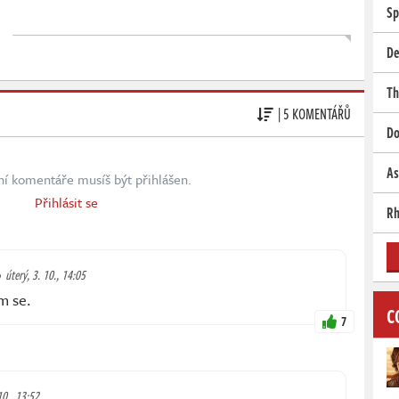
Sp
De
Th
| 5 KOMENTÁŘŮ
Do
As
ní komentáře musíš být přihlášen.
Přihlásit se
Rh
úterý, 3. 10., 14:05
m se.
C
7
10., 13:52