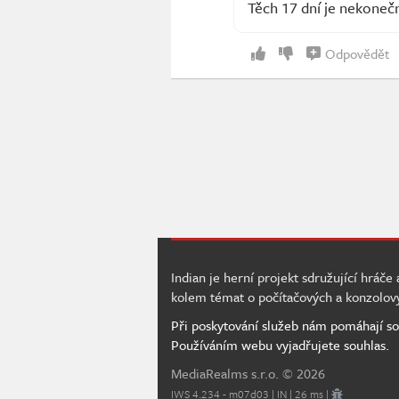
Těch 17 dní je nekoneč
Odpovědět
Indian je herní projekt sdružující hráče
kolem témat o počítačových a konzolov
Při poskytování služeb nám pomáhají so
Používáním webu vyjadřujete souhlas.
MediaRealms s.r.o.
© 2026
IWS 4.234 - m07d03 | IN | 26 ms |