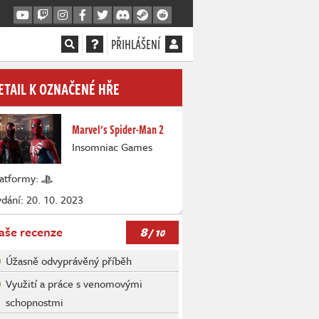
PŘIHLÁŠENÍ
ETAIL K OZNAČENÉ HŘE
Marvel's Spider-Man 2
Insomniac Games
latformy:
dání: 20. 10. 2023
8
aše recenze
/ 10
Úžasně odvyprávěný příběh
Využití a práce s venomovými
schopnostmi