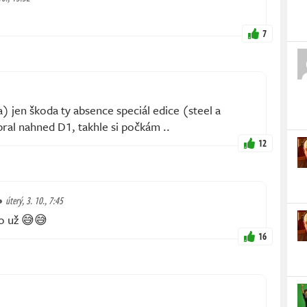
7
a) jen škoda ty absence speciál edice (steel a
bral nahned D1, takhle si počkám ..
12
úterý, 3. 10., 7:45
o už 😅😅
16