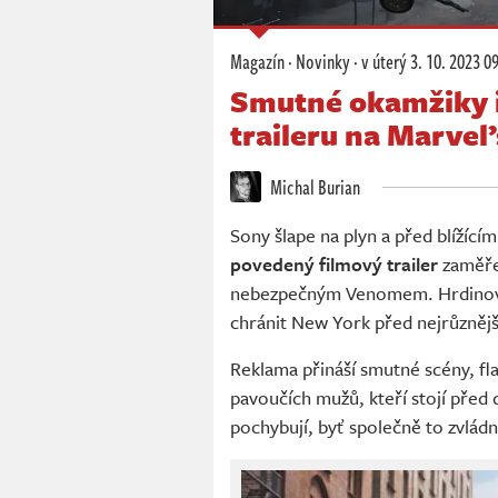
Magazín
·
Novinky
·
v úterý
3. 10. 2023 0
Smutné okamžiky i
traileru na Marvel
Michal Burian
Sony šlape na plyn a před blížící
povedený filmový trailer
zaměře
nebezpečným Venomem. Hrdinové 
chránit New York před nejrůzněj
Reklama přináší smutné scény, fl
pavoučích mužů, kteří stojí před
pochybují, byť společně to zvládn