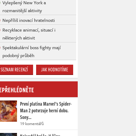
Vylepšený New York a
rozmanitější aktivity
Nepříliš inovací hratelnosti
Recyklace animací, situací i
některých aktivit
Spektakulární boss fighty mají
podobný průběh
SEZNAM RECENZÍ
JAK HODNOTÍME
EPŘEHLÉDNĚTE
První platina Marvel’s Spider-
Man 2 potvrzuje herní dobu.
Sony…
19 komentářů