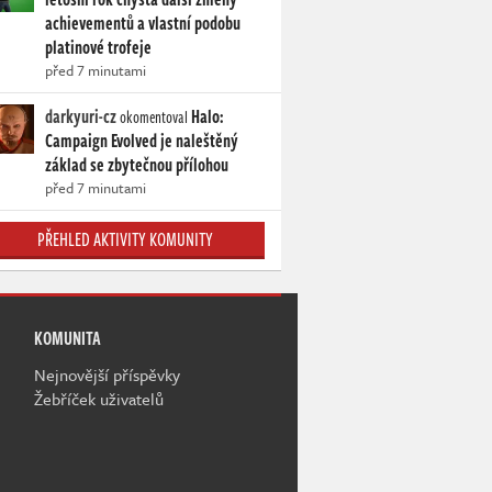
achievementů a vlastní podobu
platinové trofeje
před 7 minutami
darkyuri-cz
Halo:
okomentoval
Campaign Evolved je naleštěný
základ se zbytečnou přílohou
před 7 minutami
PŘEHLED AKTIVITY KOMUNITY
KOMUNITA
Nejnovější příspěvky
Žebříček uživatelů