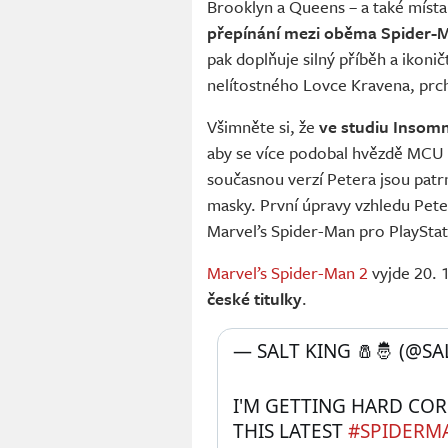
Brooklyn a Queens – a také místa 
přepínání mezi oběma Spider-
pak doplňuje silný příběh a ikon
nelítostného Lovce Kravena, prchl
Všimněte si, že
ve studiu Insomn
aby se více podobal hvězdě MCU 
současnou verzí Petera jsou patrn
masky. První úpravy vzhledu Peter
Marvel’s Spider-Man pro PlaySta
Marvel’s Spider-Man 2
vyjde 20. 
české titulky
.
— SALT KING 🧂🤴 (@SA
I'M GETTING HARD COR
THIS LATEST 
#SPIDERM