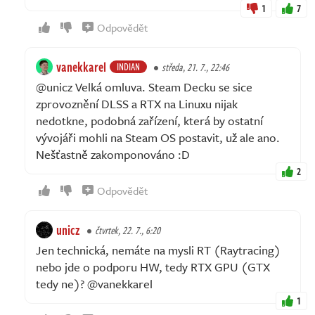
1
7
Odpovědět
vanekkarel
INDIAN
středa, 21. 7., 22:46
@unicz Velká omluva. Steam Decku se sice
zprovoznění DLSS a RTX na Linuxu nijak
nedotkne, podobná zařízení, která by ostatní
vývojáři mohli na Steam OS postavit, už ale ano.
Nešťastně zakomponováno :D
2
Odpovědět
unicz
čtvrtek, 22. 7., 6:20
Jen technická, nemáte na mysli RT (Raytracing)
nebo jde o podporu HW, tedy RTX GPU (GTX
tedy ne)? @vanekkarel
1