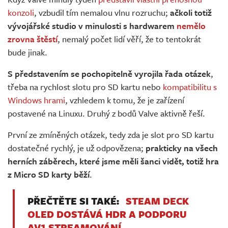
Živě
konzoli
, vzbudil tím nemalou vlnu rozruchu;
ačkoli totiž
vývojářské studio v minulosti s hardwarem
nemělo
zrovna štěstí
, nemalý počet lidí věří, že to tentokrát
bude jinak.
S představením se pochopitelně vyrojila řada otázek
,
třeba na rychlost slotu pro SD kartu nebo
kompatibilitu s
Windows hrami
, vzhledem k tomu, že je zařízení
postavené na Linuxu. Druhý z bodů Valve aktivně řeší.
První ze zmíněných otázek, tedy zda je slot pro SD kartu
dostatečné rychlý, je už odpovězena;
prakticky na všech
herních záběrech, které jsme měli šanci vidět, totiž hra
z Micro SD karty běží
.
PŘEČTĚTE SI TAKÉ:
STEAM DECK
OLED DOSTÁVÁ HDR A PODPORU
AV1 STREAMOVÁNÍ