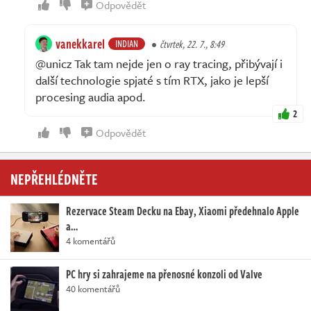
Odpovědět
vanekkarel
INDIAN
čtvrtek, 22. 7., 8:49
@unicz Tak tam nejde jen o ray tracing, přibývají i
další technologie spjaté s tím RTX, jako je lepší
procesing audia apod.
2
Odpovědět
NEPŘEHLÉDNĚTE
Rezervace Steam Decku na Ebay, Xiaomi předehnalo Apple
a…
4 komentářů
PC hry si zahrajeme na přenosné konzoli od Valve
40 komentářů