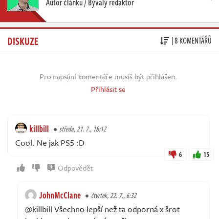
Autor článku / Bývalý redaktor
DISKUZE
| 8 KOMENTÁŘŮ
Pro napsání komentáře musíš být přihlášen.
Přihlásit se
killbill
středa, 21. 7., 18:12
Cool. Ne jak PS5 :D
6
15
Odpovědět
JohnMcClane
čtvrtek, 22. 7., 6:32
@killbill Všechno lepší než ta odporná x šrot