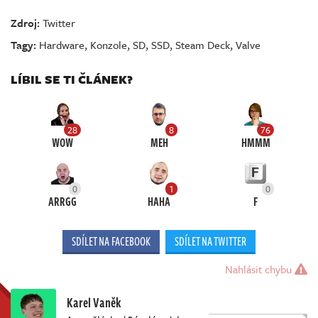
Zdroj:
Twitter
Tagy:
Hardware
,
Konzole
,
SD
,
SSD
,
Steam Deck
,
Valve
LÍBIL SE TI ČLÁNEK?
28
8
76
WOW
MEH
HMMM
0
1
0
ARRGG
HAHA
F
SDÍLET NA FACEBOOK
SDÍLET NA TWITTER
Nahlásit chybu
Karel Vaněk