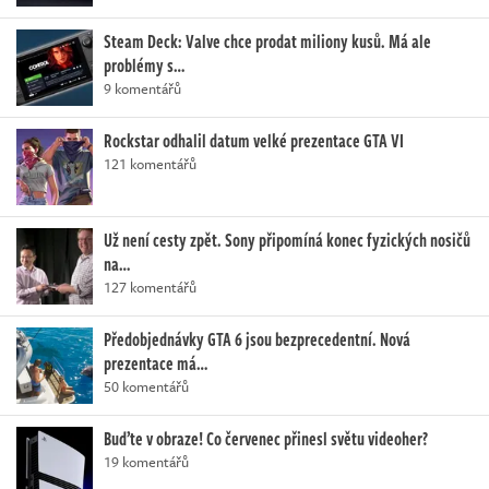
Steam Deck: Valve chce prodat miliony kusů. Má ale
problémy s…
9 komentářů
Rockstar odhalil datum velké prezentace GTA VI
121 komentářů
Už není cesty zpět. Sony připomíná konec fyzických nosičů
na…
127 komentářů
Předobjednávky GTA 6 jsou bezprecedentní. Nová
prezentace má…
50 komentářů
Buďte v obraze! Co červenec přinesl světu videoher?
19 komentářů