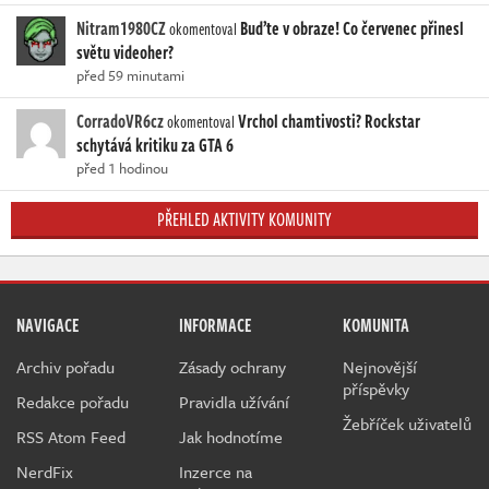
Nitram1980CZ
Buďte v obraze! Co červenec přinesl
okomentoval
světu videoher?
před 59 minutami
CorradoVR6cz
Vrchol chamtivosti? Rockstar
okomentoval
schytává kritiku za GTA 6
před 1 hodinou
PŘEHLED AKTIVITY KOMUNITY
NAVIGACE
INFORMACE
KOMUNITA
Archiv pořadu
Zásady ochrany
Nejnovější
příspěvky
Redakce pořadu
Pravidla užívání
Žebříček uživatelů
RSS Atom Feed
Jak hodnotíme
NerdFix
Inzerce na