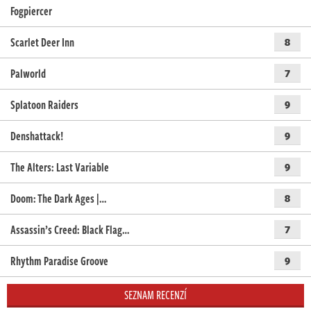
Fogpiercer
Scarlet Deer Inn
8
Palworld
7
Splatoon Raiders
9
Denshattack!
9
The Alters: Last Variable
9
Doom: The Dark Ages |…
8
Assassin’s Creed: Black Flag…
7
Rhythm Paradise Groove
9
SEZNAM RECENZÍ