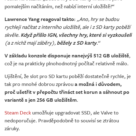
pomalejším načítáním, než nabízí interní uložiště?“
Lawrence Yang reagoval takto:
„Ano, hry se budou
rychleji načítat z interního uložiště, ale i z SD karty poběží
skvěle.
Když přišlo IGN, všechny hry, které si vyzkoušeli
(a z nichž mají záběry),
běžely z SD karty
.“
V základu konzole disponuje nanejvýš 512 GB uložiště
,
což je na prakticky plnohodnotný počítač relativně málo.
Ujištění, že slot pro SD kartu poběží dostatečně rychle, je
tak pro mnohé dobrou zprávou
a možná i důvodem,
proč ušetřit v přepočtu třináct set korun a sáhnout po
variantě s jen 256 GB uložištěm
.
Steam Deck
umožňuje upgradovat SSD, ale Valve to
nedoporučuje. Pravděpodobně to souvisí se ztrátou
záruky.