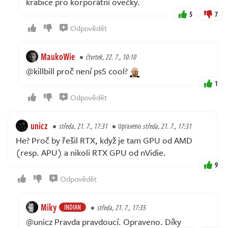
krabice pro korporátní ovečky.
5
7
Odpovědět
MaukoWie
čtvrtek, 22. 7., 10:10
@killbill proč není ps5 cool?
1
Odpovědět
unicz
středa, 21. 7., 17:31
Upraveno
středa, 21. 7., 17:31
He? Proč by řešil RTX, když je tam GPU od AMD
(resp. APU) a nikoli RTX GPU od nVidie.
9
Odpovědět
Miky
INDIAN
středa, 21. 7., 17:35
@unicz Pravda pravdoucí. Opraveno. Díky