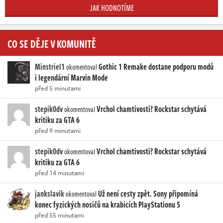
JAK HODNOTÍME
CO SE DĚJE V KOMUNITĚ
Minstriel1
Gothic 1 Remake dostane podporu modů
okomentoval
i legendární Marvin Mode
před 5 minutami
stepik0dv
Vrchol chamtivosti? Rockstar schytává
okomentoval
kritiku za GTA 6
před 9 minutami
stepik0dv
Vrchol chamtivosti? Rockstar schytává
okomentoval
kritiku za GTA 6
před 14 minutami
jankslavik
Už není cesty zpět. Sony připomíná
okomentoval
konec fyzických nosičů na krabicích PlayStationu 5
před 55 minutami