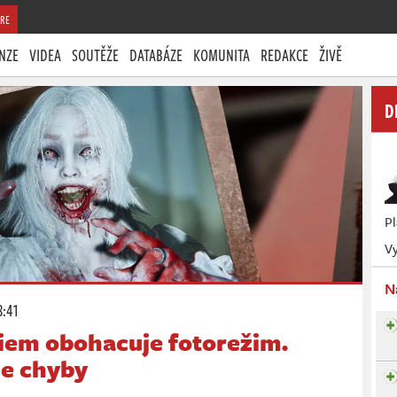
RE
NZE
VIDEA
SOUTĚŽE
DATABÁZE
KOMUNITA
REDAKCE
ŽIVĚ
D
P
Vy
N
8:41
uiem obohacuje fotorežim.
je chyby