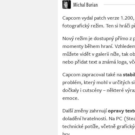
Michal Burian
Capcom vydal patch verze 1.200,
fotografický režim. Ten si hráči 
Nový režim je dostupný přímo z 
momenty během hraní. Vzhledem k 
můžete vidět v galerii níže, tak o
nebo přidat text a známá loga, v
Capcom zapracoval také na
stabi
problém, který mohl v určitých s
dočkaly i cutscény – některé výra
emoce.
Další změny zahrnují
opravy tex
doladění hratelnosti. Na PC (Ste
technické potíže, včetně grafick
hry.