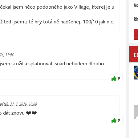
As
čekal jsem něco podobného jako Village, kterej je u
Rh
ž teď jsem z té hry totálně nadšenej. 100/10 jak nic.
C
26, 11:04
jsem si užil a splatinoval, snad nebudem dlouho
9
pátek, 27. 3. 2026, 10:08
to dát znovu ❤️❤️
9