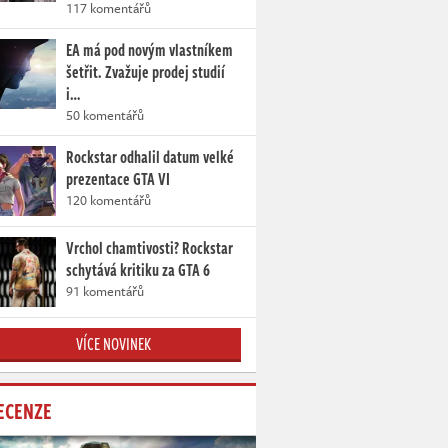
117 komentářů
EA má pod novým vlastníkem
šetřit. Zvažuje prodej studií
i…
50 komentářů
Rockstar odhalil datum velké
prezentace GTA VI
120 komentářů
Vrchol chamtivosti? Rockstar
schytává kritiku za GTA 6
91 komentářů
VÍCE NOVINEK
ECENZE