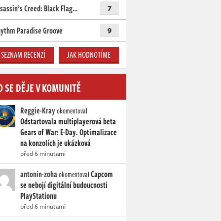
sassin’s Creed: Black Flag…
7
ythm Paradise Groove
9
SEZNAM RECENZÍ
JAK HODNOTÍME
O SE DĚJE V KOMUNITĚ
Reggie-Kray
okomentoval
Odstartovala multiplayerová beta
Gears of War: E-Day. Optimalizace
na konzolích je ukázková
před 6 minutami
antonin-zoha
Capcom
okomentoval
se nebojí digitální budoucnosti
PlayStationu
před 6 minutami