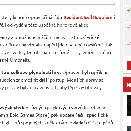
 který kromě oprav přináší do
Resident Evil Requiem
i
přáli od vydání této úspěšné hororové akce.
pauzy a umožňuje hráčům zachytit atmosférické
důrazu na vizuál a napětí jde o vítané rozšíření. Jak
brázek ze hry lze obohatit o různé filtry, změnit scénu
četně Umbrella.
litě a celkové plynulosti hry
. Opraven byl například
ituacích znemožnit další postup. Menších úprav se
N
zy postav byly upraveny tak, aby lépe vystihovaly
tových chyb
v různých jazykových verzích a obecné
am a Epic Games Store) pak update řeší i specifické
ých glitchů spojených s některými ovladači GPU a pádů