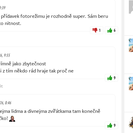
9:39
e přídavek fotorežimu je rozhodně super. Sám beru
ko nitnost.
1
6
6, 9:55
římně jako zbytečnost
 z tím někdo rád hraje tak proč ne
9
ět
26, 8:46
nejma lidma a divnejma zvířátkama tam konečně
íčko!
9