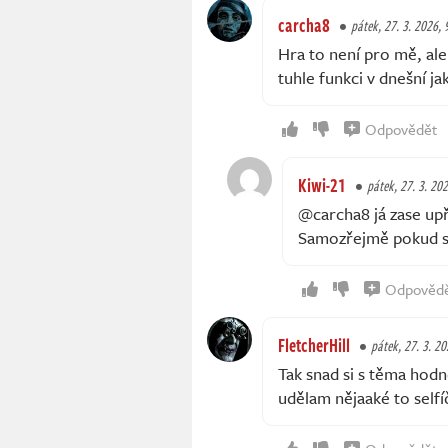
carcha8
pátek, 27. 3. 2026, 
Hra to není pro mě, al
tuhle funkci v dnešní ja
Odpovědět
Kiwi-21
pátek, 27. 3. 202
@carcha8 já zase up
Samozřejmě pokud si
Odpověd
FletcherHill
pátek, 27. 3. 20
Tak snad si s těma hod
udělam nějaaké to self