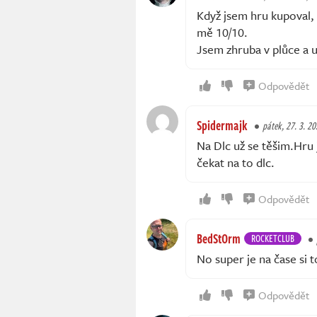
Když jsem hru kupoval, 
mě 10/10.
Jsem zhruba v plůce a u
Odpovědět
Spidermajk
pátek, 27. 3. 20
Na Dlc už se těšim.Hru 
čekat na to dlc.
Odpovědět
BedStOrm
ROCKETCLUB
No super je na čase si 
Odpovědět