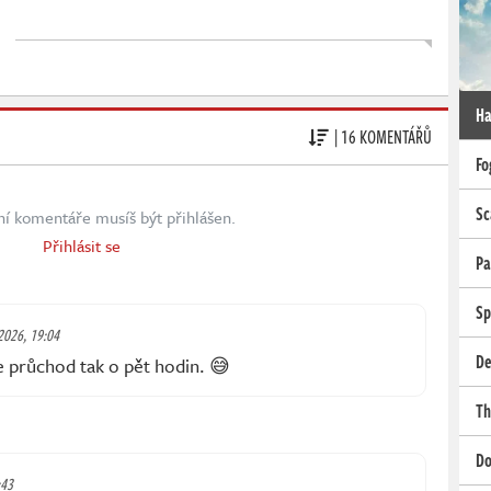
Ha
| 16 KOMENTÁŘŮ
Fo
Sc
ní komentáře musíš být přihlášen.
Přihlásit se
Pa
Sp
 2026, 19:04
De
 průchod tak o pět hodin. 😅
Th
Do
:43