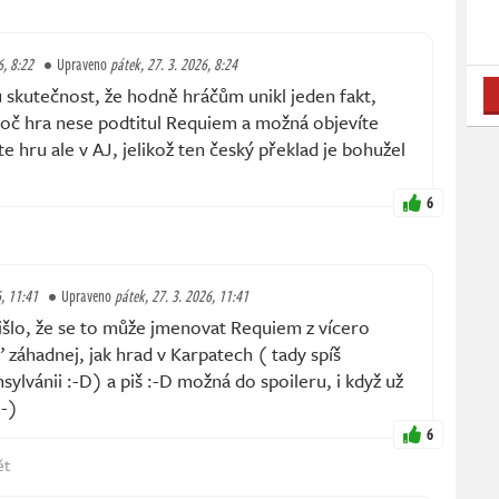
6, 8:22
Upraveno
pátek, 27. 3. 2026, 8:24
 skutečnost, že hodně hráčům unikl jeden fakt,
roč hra nese podtitul Requiem a možná objevíte
te hru ale v AJ, jelikož ten český překlad je bohužel
6
6, 11:41
Upraveno
pátek, 27. 3. 2026, 11:41
lo, že se to může jmenovat Requiem z vícero
záhadnej, jak hrad v Karpatech ( tady spíš
lvánii :⁠-⁠D) a piš :⁠-⁠D možná do spoileru, i když už
-⁠)
6
ět