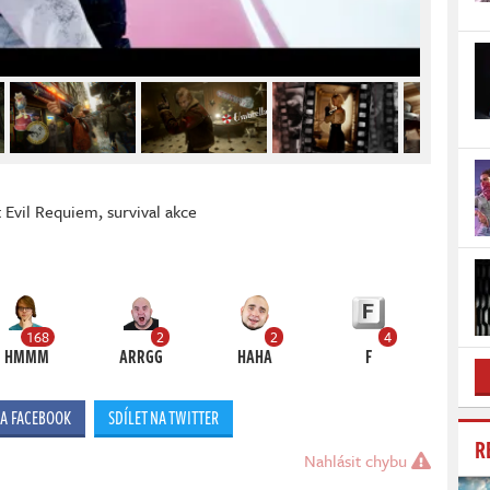
t Evil Requiem
,
survival akce
168
2
2
4
HMMM
ARRGG
HAHA
F
NA FACEBOOK
SDÍLET NA TWITTER
R
Nahlásit chybu