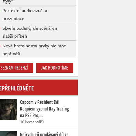
styly“
Perfektní audiovizuál a
prezentace
Skvěle podaný, ale scénářem
slabší příběh
Nové hratelnostní prvky nic moc
nepřináší
SEZNAM RECENZÍ
JAK HODNOTÍME
EPŘEHLÉDNĚTE
Capcom v Resident Evil
Requiem vypnul Ray Tracing
na PS5 Pro,…
10 komentářů
Nejrychleji prodávaný díl ze