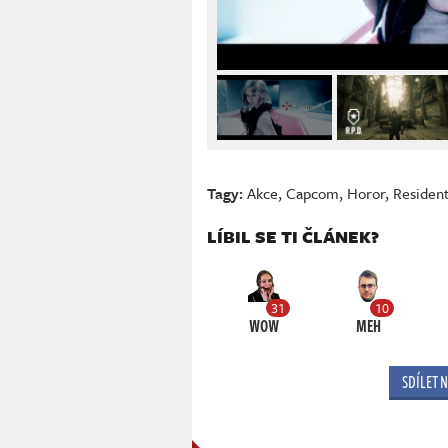
Tagy:
Akce
,
Capcom
,
Horor
,
Residen
LÍBIL SE TI ČLÁNEK?
31
10
WOW
MEH
SDÍLET 