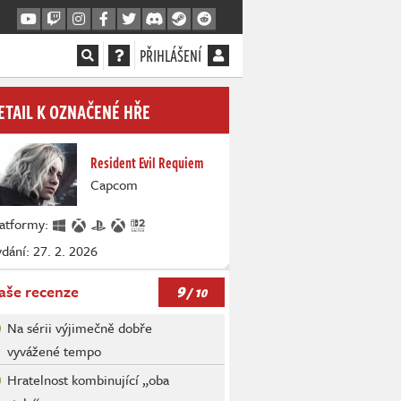
PŘIHLÁŠENÍ
ETAIL K OZNAČENÉ HŘE
Resident Evil Requiem
Capcom
latformy:
dání: 27. 2. 2026
9
aše recenze
/ 10
Na sérii výjimečně dobře
vyvážené tempo
Hratelnost kombinující „oba