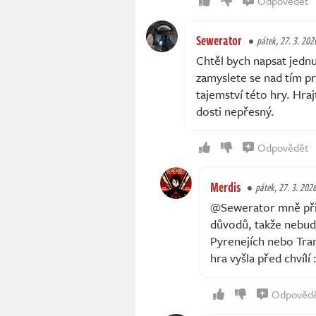
Odpovědět
Sewerator
pátek, 27. 3. 202
Chtěl bych napsat jednu
zamyslete se nad tím p
tajemství této hry. Hraj
dosti nepřesný.
Odpovědět
Merdis
pátek, 27. 3. 202
@Sewerator mně přiš
důvodů, takže nebuď 
Pyrenejích nebo Transy
hra vyšla před chvílí :⁠
Odpověd