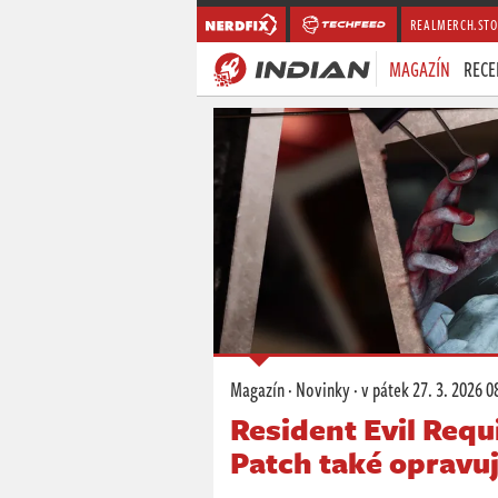
REALMERCH.STO
MAGAZÍN
RECE
Magazín
·
Novinky
·
v pátek
27. 3. 2026 0
Resident Evil Req
Patch také opravu