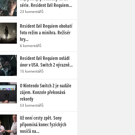
série. Resident Evil Requiem…
23 komentářů
Resident Evil Requiem obohatí
foto režim a minihra. Režisér
hry…
6 komentářů
Resident Evil Requiem ovládl
únor v USA. Switch 2 výrazně…
15 komentářů
O Nintendo Switch 2 je nadále
zájem. Konzole překonává
rekordy
53 komentářů
Už není cesty zpět. Sony
připomíná konec fyzických
nosičů na…