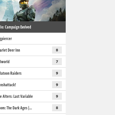
lo: Campaign Evolved
gpiercer
arlet Deer Inn
8
lworld
7
latoon Raiders
9
nshattack!
9
e Alters: Last Variable
9
om: The Dark Ages |…
8