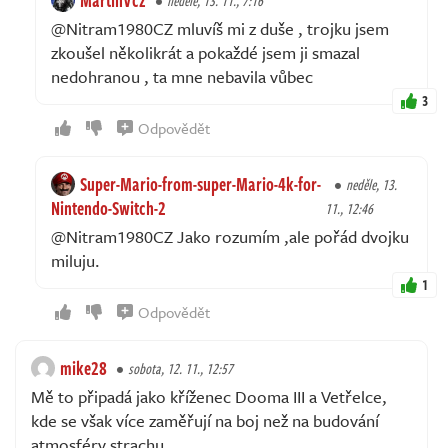
neděle, 13. 11., 7:16
@Nitram1980CZ mluvíš mi z duše , trojku jsem
zkoušel několikrát a pokaždé jsem ji smazal
nedohranou , ta mne nebavila vůbec
3
Odpovědět
Super-Mario-from-super-Mario-4k-for-
neděle, 13.
Nintendo-Switch-2
11., 12:46
@Nitram1980CZ Jako rozumím ,ale pořád dvojku
miluju.
1
Odpovědět
mike28
sobota, 12. 11., 12:57
Mě to připadá jako kříženec Dooma III a Vetřelce,
kde se však více zaměřují na boj než na budování
atmosféry strachu.