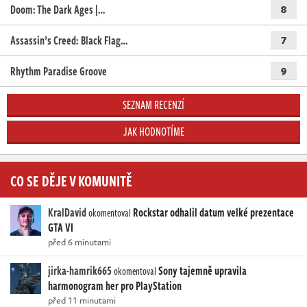
Doom: The Dark Ages |…
8
Assassin’s Creed: Black Flag…
7
Rhythm Paradise Groove
9
SEZNAM RECENZÍ
JAK HODNOTÍME
CO SE DĚJE V KOMUNITĚ
KralDavid
Rockstar odhalil datum velké prezentace
okomentoval
GTA VI
před 6 minutami
jirka-hamrik665
Sony tajemně upravila
okomentoval
harmonogram her pro PlayStation
před 11 minutami