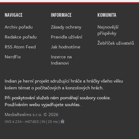
NAVIGACE
INFORMACE
KOMUNITA
Archiv pořadu
Zásady ochrany
Nejnovější
příspěvky
Redakce pořadu
Pravidla užívání
Žebříček uživatelů
RSS Atom Feed
Jak hodnotíme
NerdFix
Inzerce na
Indianovi
Indian je herní projekt sdružující hráče a hráčky všeho věku
kolem témat o počítačových a konzolových hrách.
Při poskytování služeb nám pomáhají soubory cookie.
Používáním webu vyjadřujete souhlas.
MediaRealms s.r.o.
© 2026
IWS 4.234 - m07d03 | IN | 25 ms |