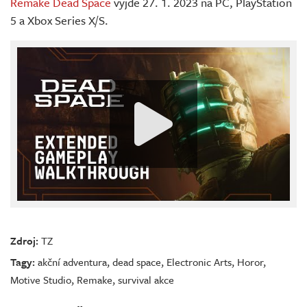
Remake Dead Space
vyjde 27. 1. 2023 na PC, PlayStation
5 a Xbox Series X/S.
Zdroj:
TZ
Tagy:
akční adventura
,
dead space
,
Electronic Arts
,
Horor
,
Motive Studio
,
Remake
,
survival akce