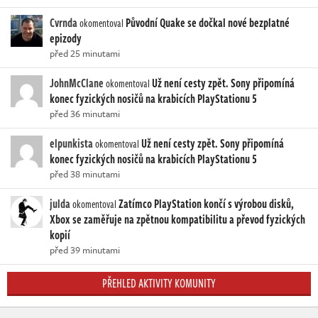
Cvrnda
Původní Quake se dočkal nové bezplatné
okomentoval
epizody
před 25 minutami
JohnMcClane
Už není cesty zpět. Sony připomíná
okomentoval
konec fyzických nosičů na krabicích PlayStationu 5
před 36 minutami
elpunkista
Už není cesty zpět. Sony připomíná
okomentoval
konec fyzických nosičů na krabicích PlayStationu 5
před 38 minutami
julda
Zatímco PlayStation končí s výrobou disků,
okomentoval
Xbox se zaměřuje na zpětnou kompatibilitu a převod fyzických
kopií
před 39 minutami
PŘEHLED AKTIVITY KOMUNITY