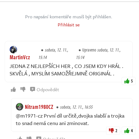
Pro napsání komentáře musíš být přihlášen.
Přihlásit se
sobota, 12. 11.,
Upraveno
sobota, 12. 11.,
MartinVcz
15:14
15:14
JEDNA Z NEJLEPŠÍCH HER , CO JSEM KDY HRÁL .
SKVĚLÁ , MYSLÍM SAMOŽŘEJMNĚ ORIGINÁL .
5
Odpovědět
Nitram1980CZ
sobota, 12. 11., 16:55
@m1971-cz První díl určitě,dvojka slabší a trojka
to snad nemá cenu ani zminovat.
2
4
Odpovědět