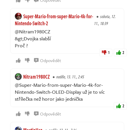
Super-Mario-from-super-Mario-4k-for-
sobota, 12.
Nintendo-Switch-2
11., 18:39
@Nitram1980CZ
&gt;Dvojka slabší
Proč ?
1
2
Odpovědět
Nitram1980CZ
neděle, 13. 11., 2:45
@Super-Mario-from-super-Mario-4k-for-
Nintendo-Switch-OLED-Display už je to víc
střílečka než horor jako jednička
2
Odpovědět
MartinVcz