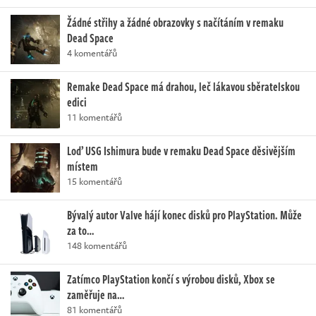
Žádné střihy a žádné obrazovky s načítáním v remaku
Dead Space
4 komentářů
Remake Dead Space má drahou, leč lákavou sběratelskou
edici
11 komentářů
Loď USG Ishimura bude v remaku Dead Space děsivějším
místem
15 komentářů
Bývalý autor Valve hájí konec disků pro PlayStation. Může
za to…
148 komentářů
Zatímco PlayStation končí s výrobou disků, Xbox se
zaměřuje na…
81 komentářů