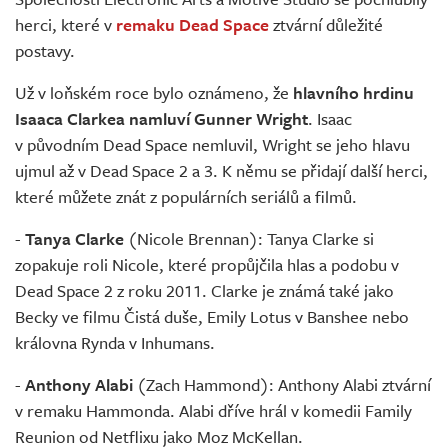
Živě
herci, které v
remaku Dead Space
ztvární důležité
postavy.
Už v loňském roce bylo oznámeno, že
hlavního hrdinu
Isaaca Clarkea namluví Gunner Wright
. Isaac
v původním Dead Space nemluvil, Wright se jeho hlavu
ujmul až v Dead Space 2 a 3. K němu se přidají další herci,
které můžete znát z populárních seriálů a filmů.
-
Tanya Clarke
(Nicole Brennan): Tanya Clarke si
zopakuje roli Nicole, které propůjčila hlas a podobu v
Dead Space 2 z roku 2011. Clarke je známá také jako
Becky ve filmu Čistá duše, Emily Lotus v Banshee nebo
královna Rynda v Inhumans.
-
Anthony Alabi
(Zach Hammond): Anthony Alabi ztvární
v remaku Hammonda. Alabi dříve hrál v komedii Family
Reunion od Netflixu jako Moz McKellan.