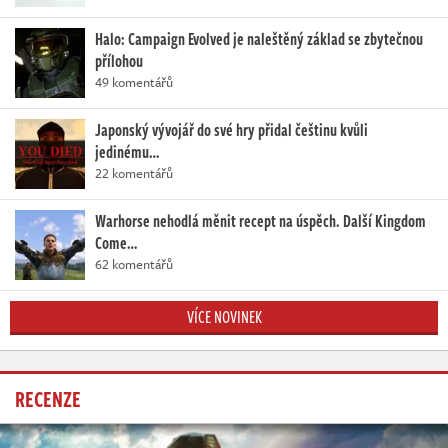
Halo: Campaign Evolved je naleštěný základ se zbytečnou
přílohou
49 komentářů
Japonský vývojář do své hry přidal češtinu kvůli
jedinému…
22 komentářů
Warhorse nehodlá měnit recept na úspěch. Další Kingdom
Come…
62 komentářů
VÍCE NOVINEK
RECENZE