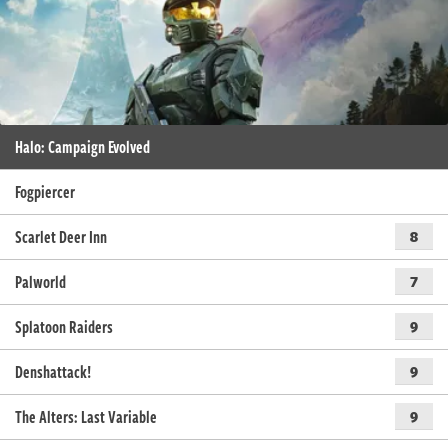
Halo: Campaign Evolved
Fogpiercer
Scarlet Deer Inn
8
Palworld
7
Splatoon Raiders
9
Denshattack!
9
The Alters: Last Variable
9