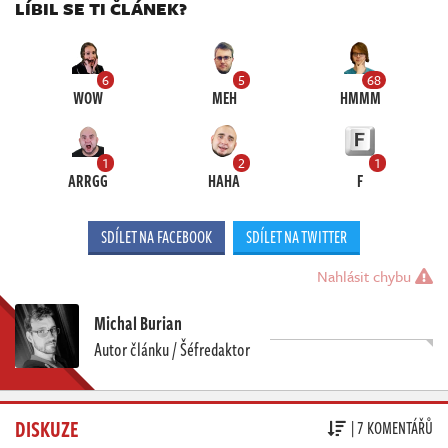
LÍBIL SE TI ČLÁNEK?
6
5
68
WOW
MEH
HMMM
1
2
1
ARRGG
HAHA
F
SDÍLET NA FACEBOOK
SDÍLET NA TWITTER
Nahlásit chybu
Michal Burian
Autor článku / Šéfredaktor
DISKUZE
| 7 KOMENTÁŘŮ