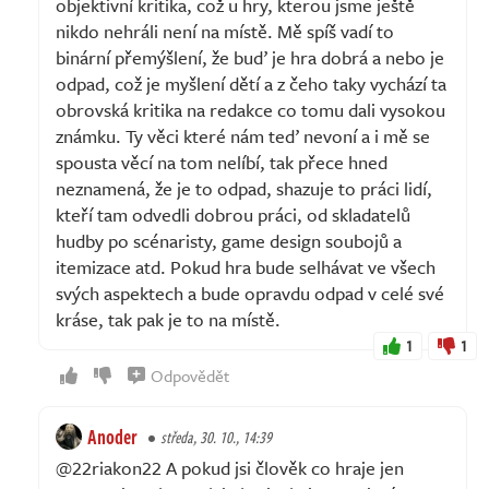
objektivní kritika, což u hry, kterou jsme ještě
nikdo nehráli není na místě. Mě spíš vadí to
binární přemýšlení, že buď je hra dobrá a nebo je
odpad, což je myšlení dětí a z čeho taky vychází ta
obrovská kritika na redakce co tomu dali vysokou
známku. Ty věci které nám teď nevoní a i mě se
spousta věcí na tom nelíbí, tak přece hned
neznamená, že je to odpad, shazuje to práci lidí,
kteří tam odvedli dobrou práci, od skladatelů
hudby po scénaristy, game design soubojů a
itemizace atd. Pokud hra bude selhávat ve všech
svých aspektech a bude opravdu odpad v celé své
kráse, tak pak je to na místě.
1
1
Odpovědět
Anoder
středa, 30. 10., 14:39
@22riakon22 A pokud jsi člověk co hraje jen