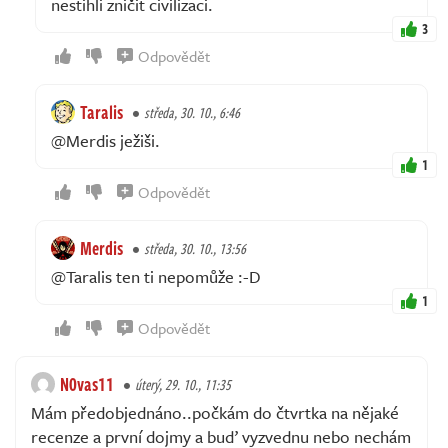
nestihli zničit civilizaci.
3
Odpovědět
Taralis
středa, 30. 10., 6:46
@Merdis ježiši.
1
Odpovědět
Merdis
středa, 30. 10., 13:56
@Taralis ten ti nepomůže :⁠-⁠D
1
Odpovědět
N0vas11
úterý, 29. 10., 11:35
Mám předobjednáno..počkám do čtvrtka na nějaké
recenze a první dojmy a buď vyzvednu nebo nechám