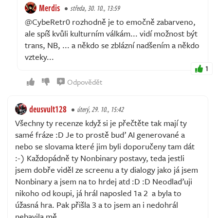
Merdis
středa, 30. 10., 13:59
@CybeRetr0 rozhodně je to emočně zabarveno,
ale spíš kvůli kulturním válkám... vidí možnost být
trans, NB, ... a někdo se zblázní nadšením a někdo
vzteky...
1
Odpovědět
deusvult128
úterý, 29. 10., 15:42
Všechny ty recenze když si je přečtěte tak mají ty
samé fráze :D Je to prostě buď AI generované a
nebo se slovama které jim byli doporučeny tam dát
:-) Každopádně ty Nonbinary postavy, teda jestli
jsem dobře viděl ze screenu a ty dialogy jako já jsem
Nonbinary a jsem na to hrdej atd :D :D Neodlaďuji
nikoho od koupi, já hrál naposled 1a 2 a byla to
úžasná hra. Pak přišla 3 a to jsem an i nedohrál
nebavila mě.