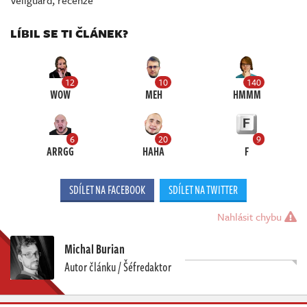
LÍBIL SE TI ČLÁNEK?
12
10
140
WOW
MEH
HMMM
6
20
9
ARRGG
HAHA
F
SDÍLET NA FACEBOOK
SDÍLET NA TWITTER
Nahlásit chybu
Michal Burian
Autor článku / Šéfredaktor