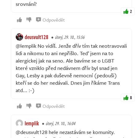
srovnání?
2
Odpovědět
deusvult128
úterý, 29. 10., 15:56
@lemplik No vidíš. Jenže dřív tím tak neotravovali
lidi a nikomu to ani nepřišlo. Teď jsem na to
alergickej jak na seno. Ale bavíme se o LGBT
které vzniklo před nedávnem dřív byl snad jen
Gay, Lesby a pak duševně nemocní (pedouši)
kteří se do her nedávali. Dnes jim říkáme Trans
atd... :-)
8
Odpovědět
lemplik
úterý, 29. 10., 16:04
@deusvult128 hele nezastávám se komunity.