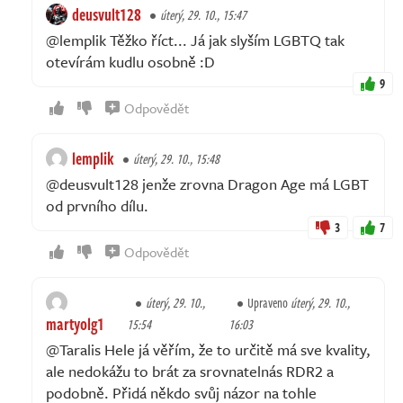
deusvult128
úterý, 29. 10., 15:47
@lemplik Těžko říct... Já jak slyším LGBTQ tak
otevírám kudlu osobně :D
9
Odpovědět
lemplik
úterý, 29. 10., 15:48
@deusvult128 jenže zrovna Dragon Age má LGBT
od prvního dílu.
3
7
Odpovědět
úterý, 29. 10.,
Upraveno
úterý, 29. 10.,
martyolg1
15:54
16:03
@Taralis Hele já věřím, že to určitě má sve kvality,
ale nedokážu to brát za srovnatelnás RDR2 a
podobně. Přidá někdo svůj názor na tohle