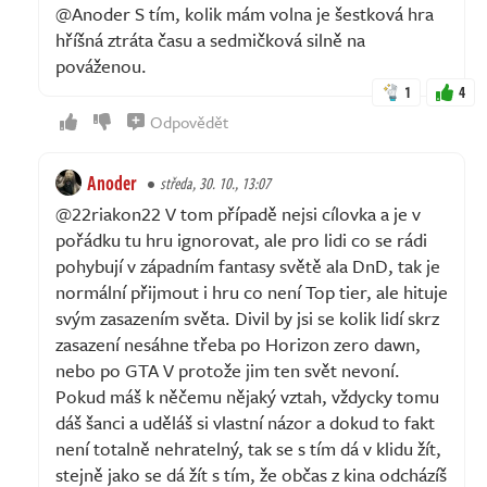
@Anoder S tím, kolik mám volna je šestková hra
hříšná ztráta času a sedmičková silně na
pováženou.
1
4
Odpovědět
Anoder
středa, 30. 10., 13:07
@22riakon22 V tom případě nejsi cílovka a je v
pořádku tu hru ignorovat, ale pro lidi co se rádi
pohybují v západním fantasy světě ala DnD, tak je
normální přijmout i hru co není Top tier, ale hituje
svým zasazením světa. Divil by jsi se kolik lidí skrz
zasazení nesáhne třeba po Horizon zero dawn,
nebo po GTA V protože jim ten svět nevoní.
Pokud máš k něčemu nějaký vztah, vždycky tomu
dáš šanci a uděláš si vlastní názor a dokud to fakt
není totalně nehratelný, tak se s tím dá v klidu žít,
stejně jako se dá žít s tím, že občas z kina odcházíš