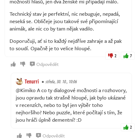
možností hlasů, jen dva ženské mi připadají málo.
Technický stav je perfektní, nic nebuguje, nepadá,
neseká se. Obličeje jsou takové své připomínající
animák, ale nic co by tam nějak vadilo.
Doporučuji, ať si to každý nejdříve zahraje a až pak
to soudí. Opačně je to velice hloupé.
2
7
Odpovědět
Tenurri
středa, 30. 10., 10:06
@Kimiko A co ty dialogové možnosti a rozhovory,
jsou opravdu tak strašně hloupé, jak bylo ukázané
v recenzích, nebo to byl jen výběr toho
nejhoršího? Nebo puzzle, které počítají s tím, že
jsou hráči úplně dementní? :D
2
Odpovědět