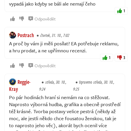
vypadá jako kdyby se báli ale nemají čeho
1
Odpovědět
Postrach
čtvrtek, 31. 10., 7:02
A proč by vám ji měli posílat? EA potřebuje reklamu,
a hru prodat, a ne upřímnou recenzi.
1
3
Odpovědět
Reggie-
středa, 30. 10.,
Upraveno
středa, 30. 10.,
Kray
9:24
9:25
Po pár hodinách hraní si nemám na co stěžovat.
Naprosto výborná hudba, grafika a obecně prostředí
též krásné. Tvorba postavy velice pestrá (někdy až
moc, ale jestli někdo chce fousatou ženskou, tak je
to naprosto jeho věc), akorát bych ocenil více