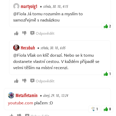
martyolg1
středa, 30. 10., 4:15
@Fiola Já tomu rozumím a myslím to
samozřejmě s nadsázkou
2
Odpovědět
Hecubah
středa, 30. 10., 6:05
@Fiola Však on klíč dorazí. Nebo se k tomu
dostanete vlastní cestou. V každém případě se
velmi těším na místní recenzi.
1
Odpovědět
Metalfetamin
úterý, 29. 10., 12:24
youtube.com
plačem :D
1
8
Odpovědět