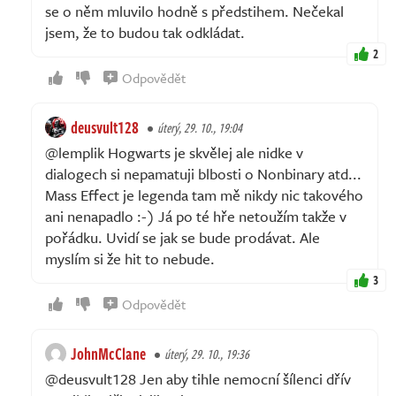
se o něm mluvilo hodně s předstihem. Nečekal
jsem, že to budou tak odkládat.
2
Odpovědět
deusvult128
úterý, 29. 10., 19:04
@lemplik Hogwarts je skvělej ale nidke v
dialogech si nepamatuji blbosti o Nonbinary atd...
Mass Effect je legenda tam mě nikdy nic takového
ani nenapadlo :-) Já po té hře netoužím takže v
pořádku. Uvidí se jak se bude prodávat. Ale
myslím si že hit to nebude.
3
Odpovědět
JohnMcClane
úterý, 29. 10., 19:36
@deusvult128 Jen aby tihle nemocní šílenci dřív