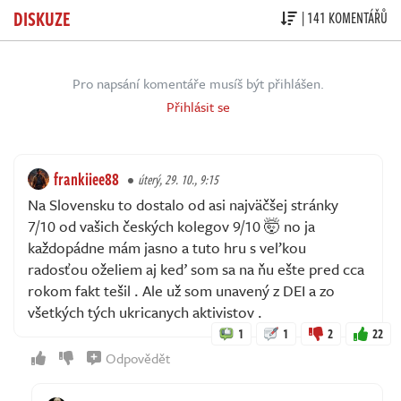
DISKUZE
| 141 KOMENTÁŘŮ
Pro napsání komentáře musíš být přihlášen.
Přihlásit se
frankiiee88
úterý, 29. 10., 9:15
Na Slovensku to dostalo od asi najväčšej stránky
7/10 od vašich českých kolegov 9/10 🤯 no ja
každopádne mám jasno a tuto hru s veľkou
radosťou oželiem aj keď som sa na ňu ešte pred cca
rokom fakt tešil . Ale už som unavený z DEI a zo
všetkých tých ukricanych aktivistov .
1
1
2
22
Odpovědět