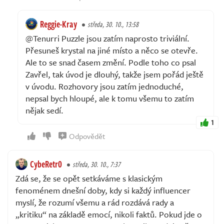
Reggie-Kray
středa, 30. 10., 13:58
@Tenurri Puzzle jsou zatím naprosto triviální.
Přesuneš krystal na jiné místo a něco se otevře.
Ale to se snad časem změní. Podle toho co psal
Zavřel, tak úvod je dlouhý, takže jsem pořád ještě
v úvodu. Rozhovory jsou zatím jednoduché,
nepsal bych hloupé, ale k tomu všemu to zatím
nějak sedí.
1
Odpovědět
CybeRetr0
středa, 30. 10., 7:37
Zdá se, že se opět setkáváme s klasickým
fenoménem dnešní doby, kdy si každý influencer
myslí, že rozumí všemu a rád rozdává rady a
„kritiku“ na základě emocí, nikoli faktů. Pokud jde o