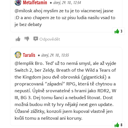
Metalfetamin
úterý, 29. 10., 12:54
@milosk ahoj myslim ze tu je to viacmenej jasne
:D a ano chapem ze to uz pisu ludia nasilu vsad to
je bez debaty
3
Odpovědět
Taralis
úterý, 29. 10., 13:55
@lemplik Bro. Teď už to nemá smysl, ale až vyjde
Switch 2, ber Zeldy. Breath of the Wild a Tears of
the Kingdom jsou dvě obrovská (gigantická) a
propracovaná "západní" RPG, která tě chytnou a
nepustí. Úplně srovnatelné s hrami jako RDR2, W
III, BG 3. Dej tomu šanci a nebudeš litovat. Dost
možná budou mít ty hry nějaký next gen update.
Úžasné zážitky, konzoli jsem kupoval vlastně jen
kvůli tomu a nelitoval ani koruny.
8