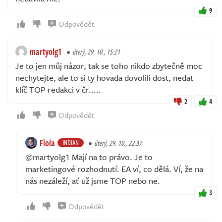
9
Odpovědět
martyolg1
úterý, 29. 10., 15:21
Je to jen můj názor, tak se toho nikdo zbytečně moc
nechytejte, ale to si ty hovada dovolili dost, nedat
klíč TOP redakci v čr.....
2
4
Odpovědět
Fiola
INDIAN
úterý, 29. 10., 22:37
@martyolg1 Mají na to právo. Je to
marketingové rozhodnutí. EA ví, co dělá. Ví, že na
nás nezáleží, ať už jsme TOP nebo ne.
3
Odpovědět