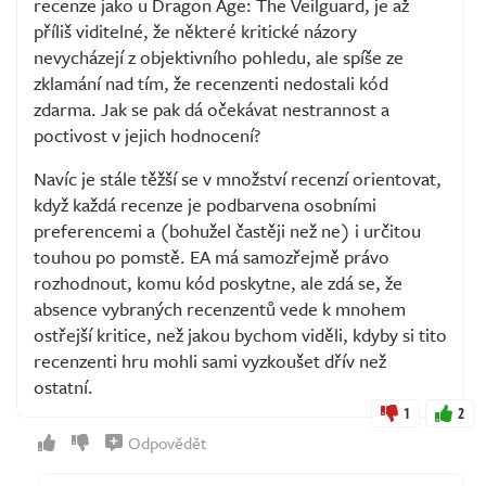
recenze jako u Dragon Age: The Veilguard, je až
příliš viditelné, že některé kritické názory
nevycházejí z objektivního pohledu, ale spíše ze
zklamání nad tím, že recenzenti nedostali kód
zdarma. Jak se pak dá očekávat nestrannost a
poctivost v jejich hodnocení?
Navíc je stále těžší se v množství recenzí orientovat,
když každá recenze je podbarvena osobními
preferencemi a (bohužel častěji než ne) i určitou
touhou po pomstě. EA má samozřejmě právo
rozhodnout, komu kód poskytne, ale zdá se, že
absence vybraných recenzentů vede k mnohem
ostřejší kritice, než jakou bychom viděli, kdyby si tito
recenzenti hru mohli sami vyzkoušet dřív než
ostatní.
1
2
Odpovědět