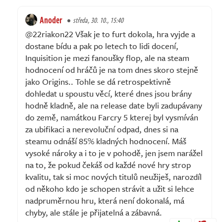
Anoder
středa, 30. 10., 15:40
@22riakon22 Však je to furt dokola, hra vyjde a
dostane bídu a pak po letech to lidi docení,
Inquisition je mezi fanoušky flop, ale na steam
hodnocení od hráčů je na tom dnes skoro stejně
jako Origins.. Tohle se dá retrospektivně
dohledat u spoustu věcí, které dnes jsou brány
hodně kladně, ale na release date byli zadupávany
do země, namátkou Farcry 5 kterej byl vysmíván
za ubifikaci a nerevoluční odpad, dnes si na
steamu odnáší 85% kladných hodnocení. Máš
vysoké nároky a i to je v pohodě, jen jsem narážel
na to, že pokud čekáš od každé nové hry strop
kvalitu, tak si moc nových titulů neužiješ, narozdíl
od někoho kdo je schopen strávit a užit si lehce
nadpruměrnou hru, která není dokonalá, má
chyby, ale stále je přijatelná a zábavná.