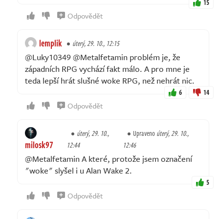
15
Odpovědět
lemplik
úterý, 29. 10., 12:15
@Luky10349 @Metalfetamin problém je, že
západních RPG vychází fakt málo. A pro mne je
teda lepší hrát slušné woke RPG, než nehrát nic.
6
14
Odpovědět
úterý, 29. 10.,
Upraveno
úterý, 29. 10.,
milosk97
12:44
12:46
@Metalfetamin A které, protože jsem označení
"woke" slyšel i u Alan Wake 2.
5
Odpovědět