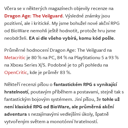
Živě
Včera se v některých magazínech objevily recenze na
Dragon Age: The Veilguard
. Výsledné známky jsou
pozitivní, ale i kritické. My jsme bohužel nové akční RPG
od BioWare nemohli ještě hodnotit, protože hru jsme
neobdrželi.
EA si dle všeho vybírá, komu kód pošle
.
Průměrné hodnocení Dragon Age: The Veilguard na
Metacritic
je 80 % na PC, 84 % na PlayStationu 5 a 93 %
na Xboxu Series X/S. Podobné je to při pohledu na
OpenCritic
, kde je průměr 83 %.
Někteří recenzi píšou o
fantastickém RPG s vynikající
hratelností
, poutavým příběhem a postavami, stejně tak s
fantastickým bojovým systémem. Jiní píšou, že
tohle už
není klasické RPG od BioWare, ale průměrná akční
adventura
s nezajímavými vedlejšími úkoly, špatně
vytvořeným světem a monotónní hratelností.