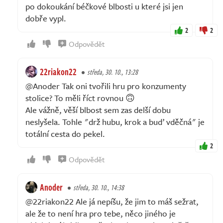
po dokoukání béčkové blbosti u které jsi jen
dobře vypl.
2
2
Odpovědět
22riakon22
středa, 30. 10., 13:28
@Anoder Tak oni tvořili hru pro konzumenty
stolice? To měli říct rovnou 🙃
Ale vážně, věší blbost sem zas delší dobu
neslyšela. Tohle "drž hubu, krok a buď vděčná" je
totální cesta do pekel.
2
Odpovědět
Anoder
středa, 30. 10., 14:38
@22riakon22 Ale já nepíšu, že jim to máš sežrat,
ale že to není hra pro tebe, něco jiného je