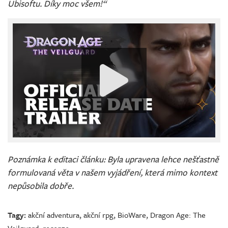
Ubisoftu. Díky moc všem!“
Poznámka k editaci článku: Byla upravena lehce nešťastně
formulovaná věta v našem vyjádření, která mimo kontext
nepůsobila dobře.
Tagy:
akční adventura
,
akční rpg
,
BioWare
,
Dragon Age: The
Veilguard
,
recenze