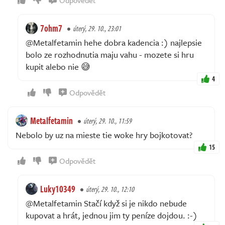
7ohm7
úterý, 29. 10., 23:01
@Metalfetamin hehe dobra kadencia :) najlepsie
bolo ze rozhodnutia maju vahu - mozete si hru
kupit alebo nie 😅
4
Odpovědět
Metalfetamin
úterý, 29. 10., 11:59
Nebolo by uz na mieste tie woke hry bojkotovat?
15
Odpovědět
Luky10349
úterý, 29. 10., 12:10
@Metalfetamin Stačí když si je nikdo nebude
kupovat a hrát, jednou jim ty peníze dojdou. :-)