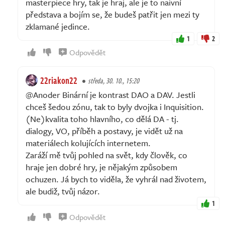
masterpiece hry, tak je hraj, ale je to naivní
představa a bojím se, že budeš patřit jen mezi ty
zklamané jedince.
1
2
Odpovědět
22riakon22
středa, 30. 10., 15:20
@Anoder Binární je kontrast DAO a DAV. Jestli
chceš šedou zónu, tak to byly dvojka i Inquisition.
(Ne)kvalita toho hlavního, co dělá DA - tj.
dialogy, VO, příběh a postavy, je vidět už na
materiálech kolujících internetem.
Zaráží mě tvůj pohled na svět, kdy člověk, co
hraje jen dobré hry, je nějakým způsobem
ochuzen. Já bych to viděla, že vyhrál nad životem,
ale budiž, tvůj názor.
1
Odpovědět