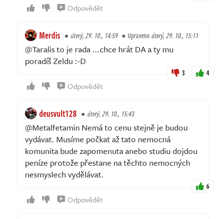
Odpovědět
Merdis
úterý, 29. 10., 14:59
Upraveno
úterý, 29. 10., 15:11
@Taralis to je rada ...chce hrát DA a ty mu
poradíš Zeldu :⁠-⁠D
3
4
Odpovědět
deusvult128
úterý, 29. 10., 15:43
@Metalfetamin Nemá to cenu stejně je budou
vydávat. Musíme počkat až tato nemocná
komunita bude zapomenuta anebo studiu dojdou
peníze protože přestane na těchto nemocných
nesmyslech vydělávat.
6
Odpovědět