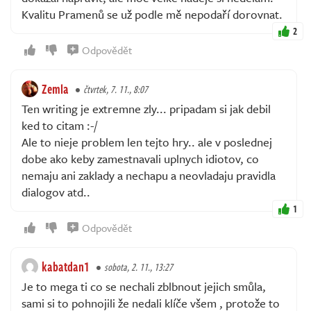
Kvalitu Pramenů se už podle mě nepodaří dorovnat.
2
Odpovědět
Zemla
čtvrtek, 7. 11., 8:07
Ten writing je extremne zly... pripadam si jak debil
ked to citam :-/
Ale to nieje problem len tejto hry.. ale v poslednej
dobe ako keby zamestnavali uplnych idiotov, co
nemaju ani zaklady a nechapu a neovladaju pravidla
dialogov atd..
1
Odpovědět
kabatdan1
sobota, 2. 11., 13:27
Je to mega ti co se nechali zblbnout jejich smůla,
sami si to pohnojili že nedali klíče všem , protože to