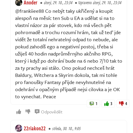
Anoder
úterý, 29. 10., 23:34
Upraveno
úterý, 29. 10., 23:34
@frankiiee88 Co nebýt taky ukřičený a koupit
alespoň na měsíc ten Sub u EA a udělat si na to
vlastní názor za pár stovek, kdo má všech pět
pohromadě a trochu rozumí hrám, tak už teď jde
vidět že totalní nehratelný odpad to nebude, ale
pokud zahodíš ego a negativní postoj, třeba si
užiješ 40 hodin nadprůměrnýho akčního RPG,
který i když po dohrání bude na 6 nebo 7/10 tak to
za ty prachy asi stálo. Ono pokud nechceš hrát
Baldury, Witchera a Skyrim dokola, tak mi tohle
pro fanoušky Fantasy přijde nevyhnutelné na
odehrání v opačným případě nejsi cilovka a je OK
to vynechat. Peace
1
3
4
Odpovědět
22riakon22
středa, 30. 10., 9:05