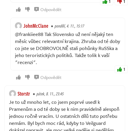
1
1
Odpovědět
JohnMcClane
pondělí, 4. 11., 15:17
@frankiiee88 Tak Slovensko už není nějaký ten
měsíc vůbec relevantní krajina. Zhruba od té doby
co jste se DOBROVOLNĚ stali pohůnky RuSSka a
jeho teroristických politiků. Takže tolik k vaší
"recenzi".
1
Odpovědět
Storstr
pátek, 8. 11., 23:45
Je to už mnoho let, co jsem poprvé usedl k
Pramenům a od té doby se k nim pravidelně alespoň
jednou ročně vracím. U ostatních dílů tuto potřebu
nemám. Byl bych moc rád, kdyby to Veilguard
dokázal napravit, ale moc velké naděje si nedělám.