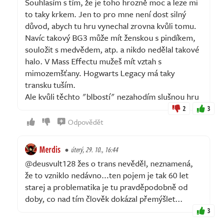
Souhlasím s tím, že je toho hrozně moc a leze mi
to taky krkem. Jen to pro mne není dost silný
důvod, abych tu hru vynechal zrovna kvůli tomu.
Navíc takový BG3 může mít ženskou s pindíkem,
souložit s medvědem, atp. a nikdo nedělal takové
halo. V Mass Effectu mužeš mít vztah s
mimozemšťany. Hogwarts Legacy má taky
transku tuším.
Ale kvůli těchto "blbostí" nezahodím slušnou hru
2
3
Odpovědět
Merdis
úterý, 29. 10., 16:44
@deusvult128 žes o trans nevěděl, neznamená,
že to vzniklo nedávno...ten pojem je tak 60 let
starej a problematika je tu pravděpodobně od
doby, co nad tím člověk dokázal přemýšlet...
3