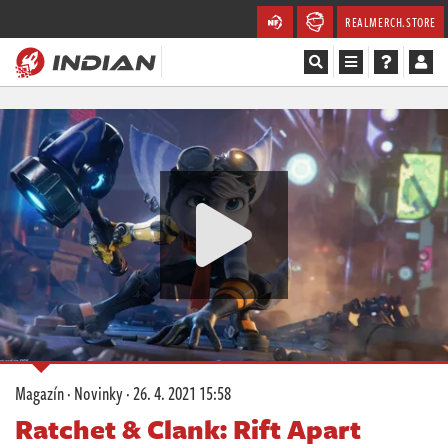
REALMERCH.STORE
Magazín
Recenze
Videa
Soutěže
Databáze
Komunita
Magazín
·
Novinky
·
26. 4. 2021 15:58
Redakce
Ratchet & Clank: Rift Apart