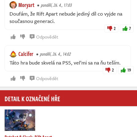
Moryart
pondělí, 26. 4., 17:03
Doufám, že Rift Apart nebude jediný díl co vyjde na
současnou generaci.
2
7
Odpovědět
Calcifer
pondělí, 26. 4., 14:02
Táto hra bude skvelá na PS5, veľmi sa na ňu teším.
2
19
Odpovědět
DETAIL K OZNAČENÉ HŘE