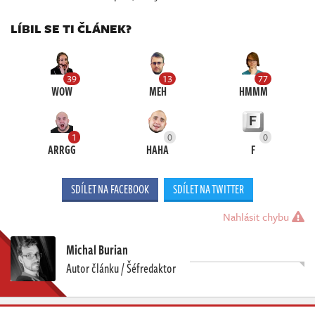
LÍBIL SE TI ČLÁNEK?
39
13
77
WOW
MEH
HMMM
1
0
0
ARRGG
HAHA
F
SDÍLET NA FACEBOOK
SDÍLET NA TWITTER
Nahlásit chybu
Michal Burian
Autor článku / Šéfredaktor