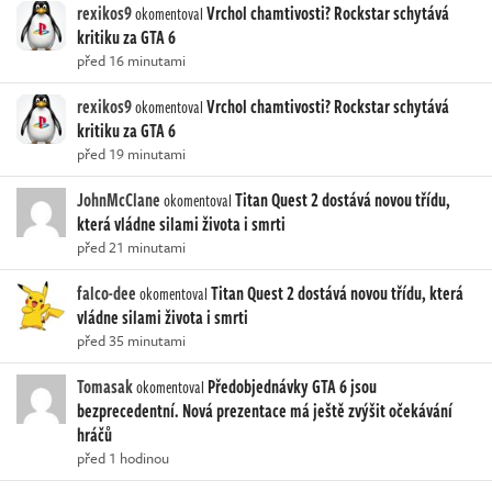
rexikos9
Vrchol chamtivosti? Rockstar schytává
okomentoval
kritiku za GTA 6
před 16 minutami
rexikos9
Vrchol chamtivosti? Rockstar schytává
okomentoval
kritiku za GTA 6
před 19 minutami
JohnMcClane
Titan Quest 2 dostává novou třídu,
okomentoval
která vládne silami života i smrti
před 21 minutami
falco-dee
Titan Quest 2 dostává novou třídu, která
okomentoval
vládne silami života i smrti
před 35 minutami
Tomasak
Předobjednávky GTA 6 jsou
okomentoval
bezprecedentní. Nová prezentace má ještě zvýšit očekávání
hráčů
před 1 hodinou