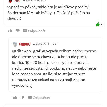
Piitr
úterý, 27. 4., 6:58
vypadá to pěkně, tahle hra je asi důvod proč byl
Spiderman MM tak krátký :( Takže já počkám na
slevu :D
2
Odpovědět
tom007
úterý, 27. 4., 10:11
@Piitr Ano, grafika vypada celkem nadprumerne -
ale obecne se ocekava ze ta hra bude proste
kratka, 10 - 20 hodin. Takze bych se opravdu
nedivil ze spousta lidi pocka na slevu - nebo jeste
lepe receno spousta lidi si to stejne zahrat
nemuze, takze cekani na slevu maji vlastne
vynucene ;)
Odpovědět