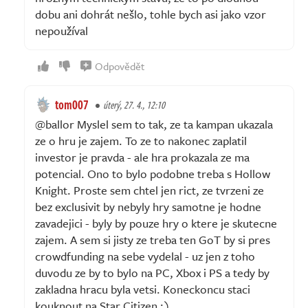
dobu ani dohrát nešlo, tohle bych asi jako vzor
nepoužíval
Odpovědět
tom007
úterý, 27. 4., 12:10
@ballor Myslel sem to tak, ze ta kampan ukazala
ze o hru je zajem. To ze to nakonec zaplatil
investor je pravda - ale hra prokazala ze ma
potencial. Ono to bylo podobne treba s Hollow
Knight. Proste sem chtel jen rict, ze tvrzeni ze
bez exclusivit by nebyly hry samotne je hodne
zavadejici - byly by pouze hry o ktere je skutecne
zajem. A sem si jisty ze treba ten GoT by si pres
crowdfunding na sebe vydelal - uz jen z toho
duvodu ze by to bylo na PC, Xbox i PS a tedy by
zakladna hracu byla vetsi. Koneckoncu staci
kouknout na Star Citizen :)