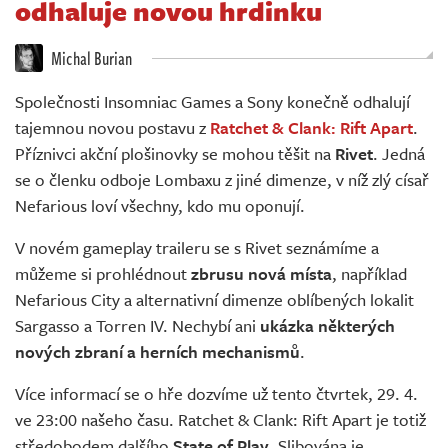
odhaluje novou hrdinku
Živě
Michal Burian
Společnosti Insomniac Games a Sony konečně odhalují
tajemnou novou postavu z
Ratchet & Clank: Rift Apart
.
Příznivci akční plošinovky se mohou těšit na
Rivet
. Jedná
se o členku odboje Lombaxu z jiné dimenze, v níž zlý císař
Nefarious loví všechny, kdo mu oponují.
V novém gameplay traileru se s Rivet seznámíme a
můžeme si prohlédnout
zbrusu nová místa
, například
Nefarious City a alternativní dimenze oblíbených lokalit
Sargasso a Torren IV. Nechybí ani
ukázka některých
nových zbraní a herních mechanismů
.
Více informací se o hře dozvíme už tento čtvrtek, 29. 4.
ve 23:00 našeho času. Ratchet & Clank: Rift Apart je totiž
středobodem dalšího
State of Play
. Slibována je