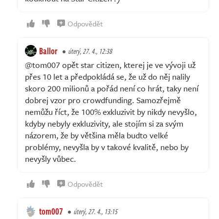
Odpovědět
Ballor
úterý, 27. 4., 12:38
@tom007 opět star citizen, kterej je ve vývoji už
přes 10 let a předpokládá se, že už do něj nalily
skoro 200 milionů a pořád není co hrát, taky není
dobrej vzor pro crowdfunding. Samozřejmě
nemůžu říct, že 100% exkluzivit by nikdy nevyšlo,
kdyby nebyly exkluzivity, ale stojím si za svým
názorem, že by většina měla budto velké
problémy, nevyšla by v takové kvalitě, nebo by
nevyšly vůbec.
Odpovědět
tom007
úterý, 27. 4., 13:15