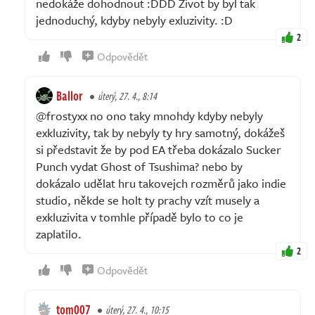
nedokáže dohodnout :DDD Život by byl tak
jednoduchý, kdyby nebyly exluzivity. :D
2
Odpovědět
Ballor
úterý, 27. 4., 8:14
@frostyxx no ono taky mnohdy kdyby nebyly
exkluzivity, tak by nebyly ty hry samotný, dokážeš
si představit že by pod EA třeba dokázalo Sucker
Punch vydat Ghost of Tsushima? nebo by
dokázalo udělat hru takovejch rozměrů jako indie
studio, někde se holt ty prachy vzít musely a
exkluzivita v tomhle případě bylo to co je
zaplatilo.
2
Odpovědět
tom007
úterý, 27. 4., 10:15