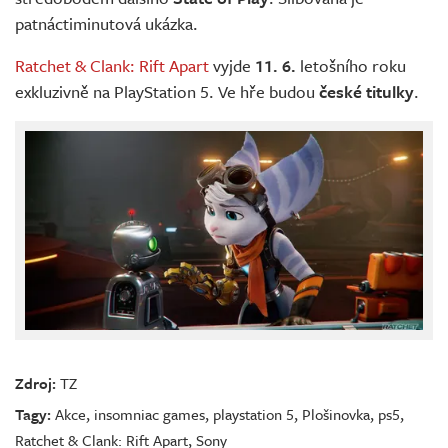
patnáctiminutová ukázka.
Ratchet & Clank: Rift Apart
vyjde
11. 6.
letošního roku
exkluzivně na PlayStation 5. Ve hře budou
české titulky
.
Zdroj:
TZ
Tagy:
Akce
,
insomniac games
,
playstation 5
,
Plošinovka
,
ps5
,
Ratchet & Clank: Rift Apart
,
Sony