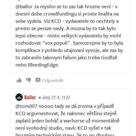
@ballor Ja myslim ze to zas tak hrozne neni - v
dnesni dobe crowdfundingu si proste kvalita na
sebe vydela. Viz KCD - vydavatele to nechtely a
presto se penize nasly. A mozna by to tak bylo
lepsi obecne - misto velkych vydavatelu by mohl
rozhodovat "vox populi". Samozrejme by to byla
komplikace z pohledu utajovani vyvoje, ale zas by
to zabranilo takovym failum jako treba Godfall
nebo BleedingEdge.
Odpovědět
Ballor
úterý, 27. 4., 11:52
@tom007 noooo tady se dá zrovna v případě
KCD argumentovat, že nakonec většinu stejně
zaplatil jeden boháč a warhorse už momentálně
není svobodný studio, navíc KCD vyšel v tak
hrozným technickým stavu, že to po dlouhou