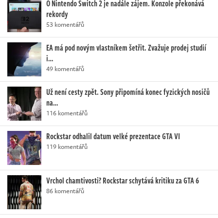
O Nintendo Switch 2 je nadále zájem. Konzole překonává
rekordy
53 komentářů
EA má pod novým vlastníkem šetřit. Zvažuje prodej studií
i…
49 komentářů
Už není cesty zpět. Sony připomíná konec fyzických nosičů
na…
116 komentářů
Rockstar odhalil datum velké prezentace GTA VI
119 komentářů
Vrchol chamtivosti? Rockstar schytává kritiku za GTA 6
86 komentářů