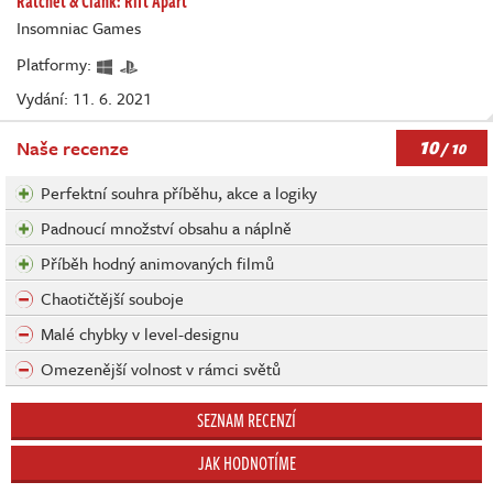
Ratchet & Clank: Rift Apart
Insomniac Games
Platformy:
Vydání: 11. 6. 2021
10
Naše recenze
/ 10
Perfektní souhra příběhu, akce a logiky
Padnoucí množství obsahu a náplně
Příběh hodný animovaných filmů
Chaotičtější souboje
Malé chybky v level-designu
Omezenější volnost v rámci světů
SEZNAM RECENZÍ
JAK HODNOTÍME