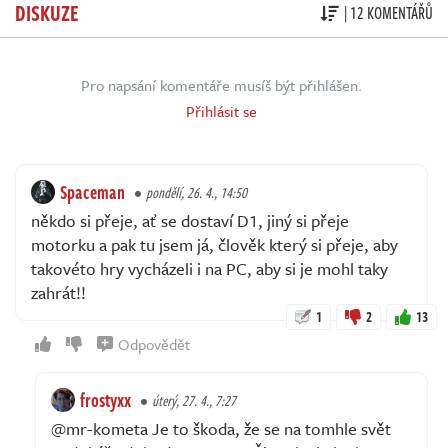
DISKUZE
| 12 KOMENTÁŘŮ
Pro napsání komentáře musíš být přihlášen.
Přihlásit se
Spaceman
pondělí, 26. 4., 14:50
někdo si přeje, ať se dostaví D1, jiný si přeje
motorku a pak tu jsem já, člověk který si přeje, aby
takovéto hry vycházeli i na PC, aby si je mohl taky
zahrát!!
1
2
13
Odpovědět
frostyxx
úterý, 27. 4., 7:27
@mr-kometa Je to škoda, že se na tomhle svět