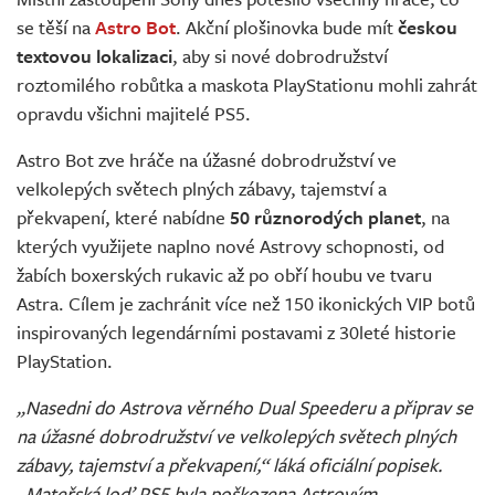
Živě
se těší na
Astro Bot
. Akční plošinovka bude mít
českou
textovou lokalizaci
, aby si nové dobrodružství
roztomilého robůtka a maskota PlayStationu mohli zahrát
opravdu všichni majitelé PS5.
Astro Bot zve hráče na úžasné dobrodružství ve
velkolepých světech plných zábavy, tajemství a
překvapení, které nabídne
50 různorodých planet
, na
kterých využijete naplno nové Astrovy schopnosti, od
žabích boxerských rukavic až po obří houbu ve tvaru
Astra. Cílem je zachránit více než 150 ikonických VIP botů
inspirovaných legendárními postavami z 30leté historie
PlayStation.
„Nasedni do Astrova věrného Dual Speederu a připrav se
na úžasné dobrodružství ve velkolepých světech plných
zábavy, tajemství a překvapení,“ láká oficiální popisek.
„Mateřská loď PS5 byla poškozena Astrovým