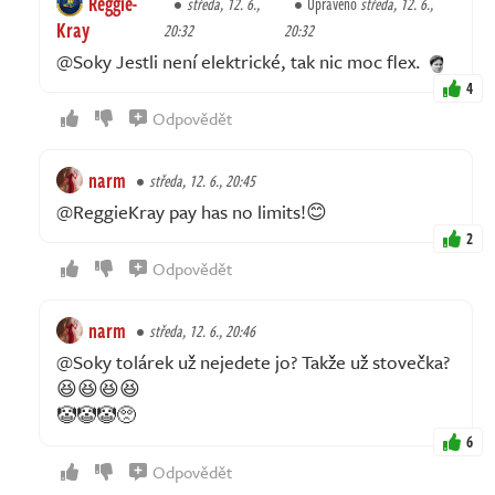
Reggie-
středa, 12. 6.,
Upraveno
středa, 12. 6.,
Kray
20:32
20:32
@Soky Jestli není elektrické, tak nic moc flex.
4
Odpovědět
narm
středa, 12. 6., 20:45
@ReggieKray pay has no limits!😊
2
Odpovědět
narm
středa, 12. 6., 20:46
@Soky tolárek už nejedete jo? Takže už stovečka?
😆😆😆😆
🤡🤡🤡🥺
6
Odpovědět