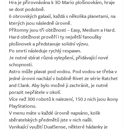
Hra je přirovnávána k 3D Mario plošinovkám, hraje
se dost podobně.
6 obrovských galaxií, každá s několika planetami, na
kterých jsou následně úrovně.
Přítomny jsou tři obtížnosti – Easy, Medium a Hard.
Hard obtížnost prověří i ty největší fanoušky
plošinovek a představuje solidní výzvu.
Po smrti následuje rychlý respawn.
Je nutné sbírat různá vylepšení, přidávající nové
schopnosti.
Astro může plavat pod vodou. Pod vodou se třeba v
jedné úrovni nachází v bublině Rivet ze série Ratchet
and Clank. Aby bylo možné ji zachránit, je nutné
porazit nepřátele v okolí.
Více než 300 robotů k nalezení, 150 z nich jsou ikony
PlayStationu.
V menu máte u každé úrovně napsáno, kolik
sběratelských předmětů jste v nich našli.
Vynikající využití DualSense, některé hádanky je