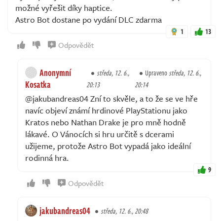
možné vyřešit díky haptice.
Astro Bot dostane po vydání DLC zdarma
1
13
Odpovědět
Anonymní
středa, 12. 6.,
Upraveno
středa, 12. 6.,
Kosatka
20:13
20:14
@jakubandreas04 Zní to skvěle, a to že se ve hře
navíc objeví známí hrdinové PlayStationu jako
Kratos nebo Nathan Drake je pro mně hodně
lákavé. O Vánocích si hru určitě s dcerami
užijeme, protože Astro Bot vypadá jako ideální
rodinná hra.
9
Odpovědět
jakubandreas04
středa, 12. 6., 20:48