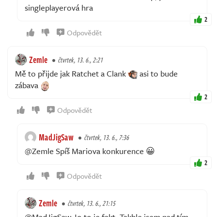
singleplayerová hra
2
Odpovědět
Zemle
čtvrtek, 13. 6., 2:21
Mě to přijde jak Ratchet a Clank
asi to bude
zábava
2
Odpovědět
MadJigSaw
čtvrtek, 13. 6., 7:36
@Zemle Spíš Mariova konkurence 😀
2
Odpovědět
Zemle
čtvrtek, 13. 6., 21:15
@MadJigSaw Jo to je fakt. Takhle jsem nad tím