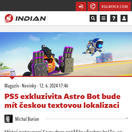
REALMERCH.STORE
Magazín
Recenze
Videa
Soutěže
Magazín
·
Novinky
·
12. 6. 2024 17:46
Databáze
PS5 exkluzivita Astro Bot bude
mít českou textovou lokalizaci
Komunita
Michal Burian
Redakce
Místní zastoupení Sony dnes potěšilo všechny hráče, co