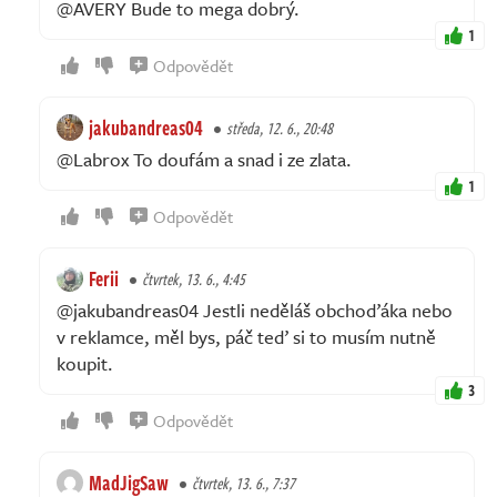
@AVERY Bude to mega dobrý.
1
Odpovědět
jakubandreas04
středa, 12. 6., 20:48
@Labrox To doufám a snad i ze zlata.
1
Odpovědět
Ferii
čtvrtek, 13. 6., 4:45
@jakubandreas04 Jestli neděláš obchoďáka nebo
v reklamce, měl bys, páč teď si to musím nutně
koupit.
3
Odpovědět
MadJigSaw
čtvrtek, 13. 6., 7:37