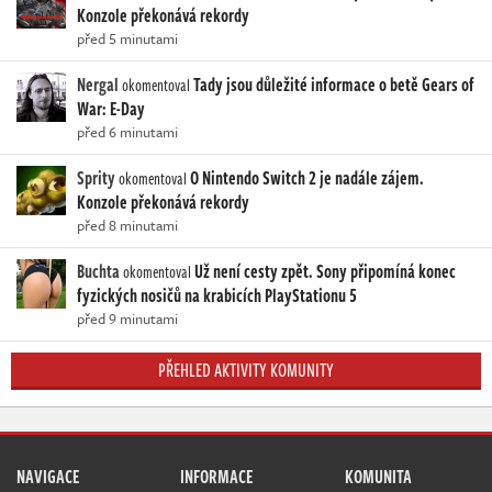
Konzole překonává rekordy
před 5 minutami
Nergal
Tady jsou důležité informace o betě Gears of
okomentoval
War: E-Day
před 6 minutami
Sprity
O Nintendo Switch 2 je nadále zájem.
okomentoval
Konzole překonává rekordy
před 8 minutami
Buchta
Už není cesty zpět. Sony připomíná konec
okomentoval
fyzických nosičů na krabicích PlayStationu 5
před 9 minutami
PŘEHLED AKTIVITY KOMUNITY
NAVIGACE
INFORMACE
KOMUNITA