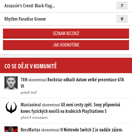
Assassin’s Creed: Black Flag…
7
Rhythm Paradise Groove
9
SEZNAM RECENZÍ
JAK HODNOTÍME
CO SE DĚJE V KOMUNITĚ
TRN
Rockstar odhalil datum velké prezentace GTA
okomentoval
VI
právě teď
Maxianimal
Už není cesty zpět. Sony připomíná
okomentoval
konec fyzických nosičů na krabicích PlayStationu 5
před 4 minutami
BossMartas
O Nintendo Switch 2 je nadále zájem.
okomentoval