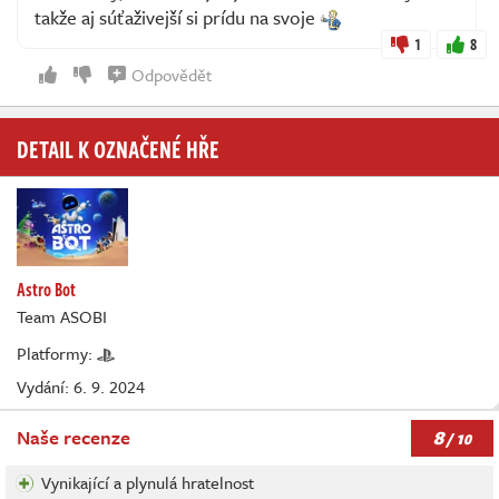
takže aj súťaživejší si prídu na svoje
1
8
Odpovědět
DETAIL K OZNAČENÉ HŘE
Astro Bot
Team ASOBI
Platformy:
Vydání: 6. 9. 2024
8
Naše recenze
/ 10
Vynikající a plynulá hratelnost