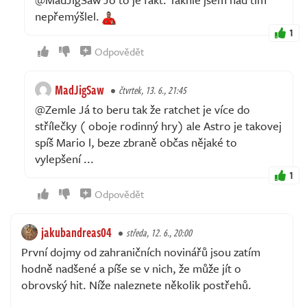
nepřemýšlel.
1
Odpovědět
MadJigSaw
čtvrtek, 13. 6., 21:45
@Zemle Já to beru tak že ratchet je více do
střílečky ( oboje rodinný hry) ale Astro je takovej
spíš Mario l, beze zbraně občas nějaké to
vylepšení ...
1
Odpovědět
jakubandreas04
středa, 12. 6., 20:00
První dojmy od zahraničních novinářů jsou zatím
hodně nadšené a píše se v nich, že může jít o
obrovský hit. Níže naleznete několik postřehů.