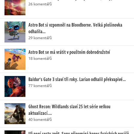
26 komentářů
Astro Bot si vzpomněl na Bloodborne. Velká plošinovka
odhalila…
29 komentářů
Astro Bot se má vrátit v pouštním dobrodružství
18 komentářů
Baldur's Gate 3 slaví tři roky. Larian odhalil překvapivé…
77 komentářů
Ghost Recon: Wildlands slaví 25 let série velkou
aktualizací.…
40 komentářů
Už není cesty zpět. Sony připomíná konec fyzických nosičů