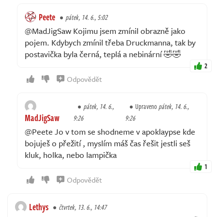
Peete
pátek, 14. 6., 5:02
@MadJigSaw Kojimu jsem zmínil obrazně jako
pojem. Kdybych zmínil třeba Druckmanna, tak by
postavička byla černá, teplá a nebinární 🤣🤣
2
Odpovědět
pátek, 14. 6.,
Upraveno
pátek, 14. 6.,
MadJigSaw
9:26
9:26
@Peete Jo v tom se shodneme v apoklaypse kde
bojuješ o přežití , myslím máš čas řešit jestli seš
kluk, holka, nebo lampička
1
Odpovědět
Lethys
čtvrtek, 13. 6., 14:47