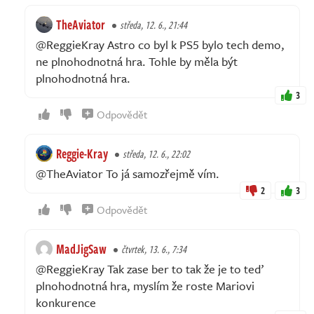
TheAviator
středa, 12. 6., 21:44
@ReggieKray Astro co byl k PS5 bylo tech demo,
ne plnohodnotná hra. Tohle by měla být
plnohodnotná hra.
3
Odpovědět
Reggie-Kray
středa, 12. 6., 22:02
@TheAviator To já samozřejmě vím.
2
3
Odpovědět
MadJigSaw
čtvrtek, 13. 6., 7:34
@ReggieKray Tak zase ber to tak že je to teď
plnohodnotná hra, myslím že roste Mariovi
konkurence