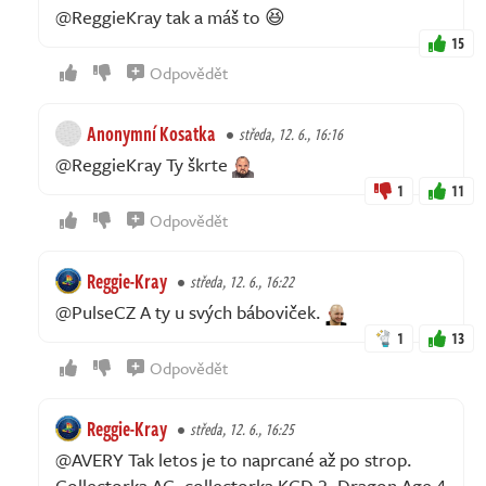
@ReggieKray tak a máš to 😆
15
Odpovědět
Anonymní Kosatka
středa, 12. 6., 16:16
@ReggieKray Ty škrte
1
11
Odpovědět
Reggie-Kray
středa, 12. 6., 16:22
@PulseCZ A ty u svých báboviček.
1
13
Odpovědět
Reggie-Kray
středa, 12. 6., 16:25
@AVERY Tak letos je to naprcané až po strop.
Collectorka AC, collectorka KCD 2, Dragon Age 4