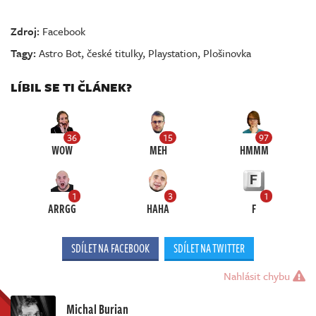
Zdroj:
Facebook
Tagy:
Astro Bot
,
české titulky
,
Playstation
,
Plošinovka
LÍBIL SE TI ČLÁNEK?
36
15
97
WOW
MEH
HMMM
1
3
1
ARRGG
HAHA
F
SDÍLET NA FACEBOOK
SDÍLET NA TWITTER
Nahlásit chybu
Michal Burian