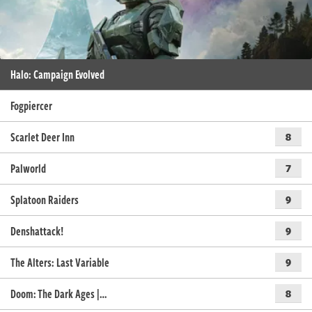
Halo: Campaign Evolved
Fogpiercer
Scarlet Deer Inn
8
Palworld
7
Splatoon Raiders
9
Denshattack!
9
The Alters: Last Variable
9
Doom: The Dark Ages |…
8