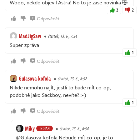
Wooo, nekdo objevil Astra! No to je zase novinka 🤣
2
2
Odpovědět
MadJigSaw
čtvrtek, 13. 6., 7:34
Super zpráva
1
Odpovědět
Gulasova-kofola
čtvrtek, 13. 6., 6:52
Nikde nemohu najít, jestli to bude mít co-op,
podobně jako Sackboy, nevíte? :-)
1
Odpovědět
Miky
INDIAN
čtvrtek, 13. 6., 6:54
@Gulasova-kofola Nebude mít co-op, je to