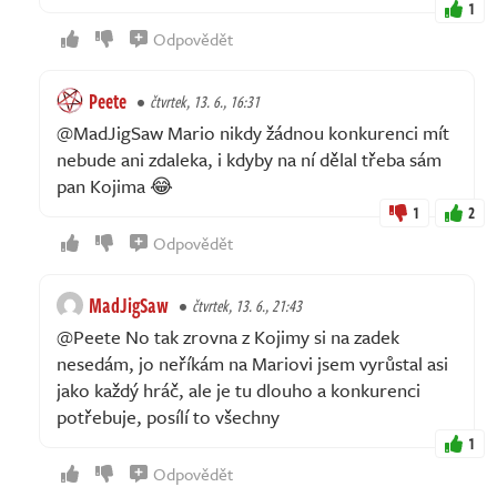
1
Odpovědět
Peete
čtvrtek, 13. 6., 16:31
@MadJigSaw Mario nikdy žádnou konkurenci mít
nebude ani zdaleka, i kdyby na ní dělal třeba sám
pan Kojima 😂
1
2
Odpovědět
MadJigSaw
čtvrtek, 13. 6., 21:43
@Peete No tak zrovna z Kojimy si na zadek
nesedám, jo neříkám na Mariovi jsem vyrůstal asi
jako každý hráč, ale je tu dlouho a konkurenci
potřebuje, posílí to všechny
1
Odpovědět