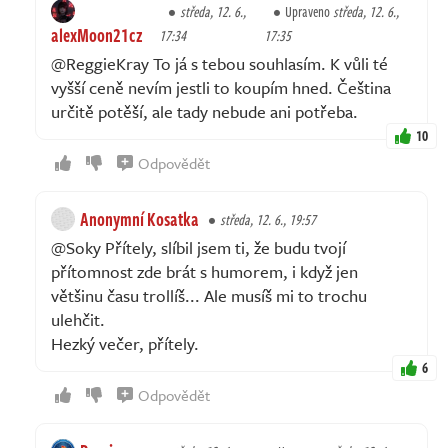
středa, 12. 6.,
Upraveno
středa, 12. 6.,
alexMoon21cz
17:34
17:35
@ReggieKray To já s tebou souhlasím. K vůli té
vyšší ceně nevím jestli to koupím hned. Čeština
určitě potěší, ale tady nebude ani potřeba.
10
Odpovědět
Anonymní Kosatka
středa, 12. 6., 19:57
@Soky Přítely, slíbil jsem ti, že budu tvojí
přítomnost zde brát s humorem, i když jen
většinu času trollíš... Ale musíš mi to trochu
ulehčit.
Hezký večer, přítely.
6
Odpovědět