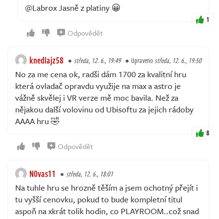
@Labrox Jasně z platiny 😀
1
Odpovědět
knedlajz58
středa, 12. 6., 19:49
Upraveno
středa, 12. 6., 19:50
No za me cena ok, radši dám 1700 za kvalitní hru
která ovladač opravdu využije na max a astro je
vážně skvělej i VR verze mě moc bavila. Než za
nějakou další volovinu od Ubisoftu za jejich rádoby
AAAA hru 🤣
8
Odpovědět
N0vas11
středa, 12. 6., 18:01
Na tuhle hru se hrozně těším a jsem ochotný přejít i
tu vyšší cenovku, pokud to bude kompletní titul
aspoň na xkrát tolik hodin, co PLAYROOM..což snad