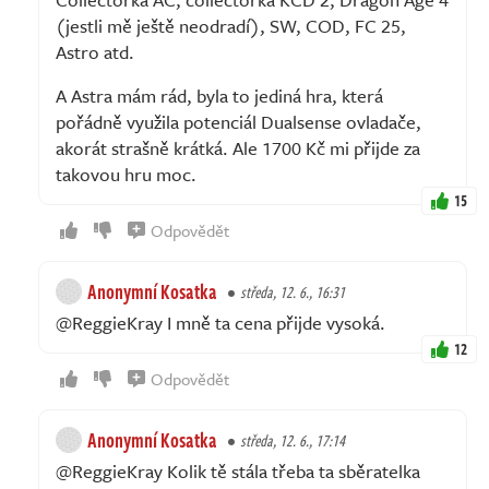
(jestli mě ještě neodradí), SW, COD, FC 25,
Astro atd.
A Astra mám rád, byla to jediná hra, která
pořádně využila potenciál Dualsense ovladače,
akorát strašně krátká. Ale 1700 Kč mi přijde za
takovou hru moc.
15
Odpovědět
Anonymní Kosatka
středa, 12. 6., 16:31
@ReggieKray I mně ta cena přijde vysoká.
12
Odpovědět
Anonymní Kosatka
středa, 12. 6., 17:14
@ReggieKray Kolik tě stála třeba ta sběratelka