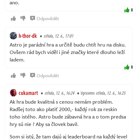
ano.
8
Odpovědět
h-thor-dk
středa, 12. 6., 17:01
Astro je parádní hra a určitě budu chtít hru na disku.
Ovšem rád bych viděl i jiné značky které dlouho leží
ladem.
8
Odpovědět
cukamart
středa, 12. 6., 16:24
Upraveno
středa, 12. 6., 16:25
Ak hra bude kvalitná s cenou nemám problém.
Radšej toto ako platiť 2000,- každý rok za reskin
toho istého. Astro bude zábavná hra a o tom predsa
hry sú nie ? Aby sa človek bavil.
Som si istý, že tam dajú aj leaderboard na každý level