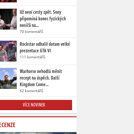
Už není cesty zpět. Sony
připomíná konec fyzických
nosičů na…
70 komentářů
Rockstar odhalil datum velké
prezentace GTA VI
111 komentářů
Warhorse nehodlá měnit
recept na úspěch. Další
Kingdom Come…
62 komentářů
VÍCE NOVINEK
ECENZE