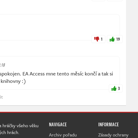
1
19
4:18
pokojen. EA Access mne tento měsíc končí a tak si
 knihovny :)
3
ět
NAVIGACE
INFORMACE
 a hráčky všeho věku
ých hrách.
Archiv pořadu
Zásady ochrany