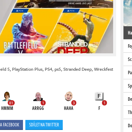
Ha
Fo
Sc
ield 5
,
PlayStation Plus
,
PS4
,
ps5
,
Stranded Deep
,
Wreckfest
Pa
Sp
De
81
1
3
1
HMMM
ARRGG
HAHA
F
Th
NA FACEBOOK
SDÍLET NA TWITTER
Do