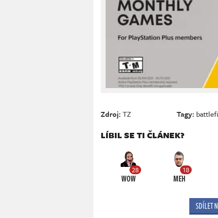
Zdroj:
TZ
Tagy:
battlef
LÍBIL SE TI ČLÁNEK?
28
18
WOW
MEH
SDÍLET 