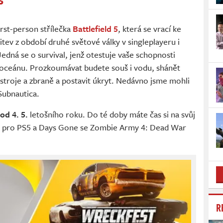
5
rst-person střílečka
Battlefield 5
, která se vrací ke
ev z období druhé světové války v singleplayeru i
 Jedná se o survival, jenž otestuje vaše schopnosti
m oceánu. Prozkoumávat budete souš i vodu, shánět
ástroje a zbraně a postavit úkryt. Nedávno jsme mohli
Subnautica.
od 4. 5.
letošního roku. Do té doby máte čas si na svůj
 pro PS5 a Days Gone se Zombie Army 4: Dead War
R