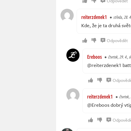
Odpovědět
reiterzdenek1
středa, 28. 4
Kde, že je ta druhá svět
Odpovědět
Ereboos
čtvrtek, 29. 4., 
@reiterzdenek1 battl
Odpověd
reiterzdenek1
čtvrtek, 
@Ereboos dobrý vti
Odpověd