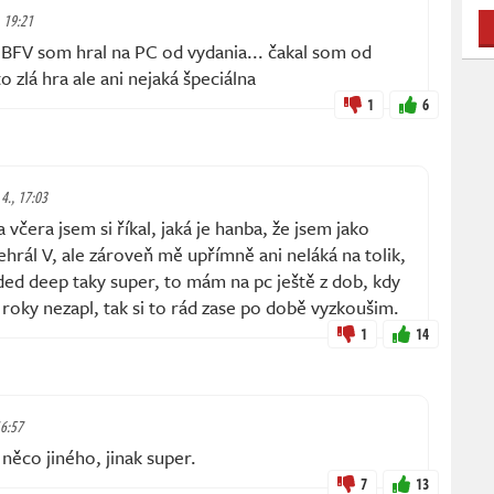
, 19:21
 BFV som hral na PC od vydania... čakal som od
o zlá hra ale ani nejaká špeciálna
1
6
 4., 17:03
včera jsem si říkal, jaká je hanba, že jsem jako
ehrál V, ale zároveň mě upřímně ani neláká na tolik,
anded deep taky super, to mám na pc ještě z dob, kdy
o roky nezapl, tak si to rád zase po době vyzkoušim.
1
14
16:57
 něco jiného, jinak super.
7
13