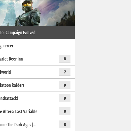
lo: Campaign Evolved
gpiercer
arlet Deer Inn
8
lworld
7
latoon Raiders
9
nshattack!
9
e Alters: Last Variable
9
om: The Dark Ages |…
8