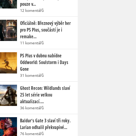
pouze v…
12 komentářů
Oficiálně: Březnový výběr her
pro PS Plus, součástí je i
remake…
11 komentářů
PS Plus v dubnu nabídne
Oddworld: Soulstorm i Days
Gone
31 komentářů
Ghost Recon: Wildlands slaví
25 let série velkou
aktualizací.…
36 komentářů
Baldur's Gate 3 slaví tři roky.
Larian odhalil překvapivé…
76 komentářů