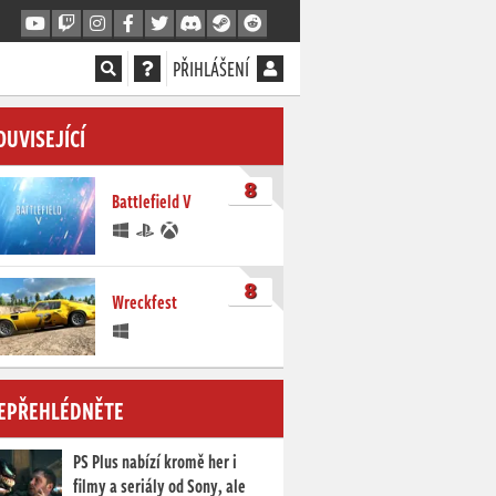
PŘIHLÁŠENÍ
OUVISEJÍCÍ
8
Battlefield V
8
Wreckfest
EPŘEHLÉDNĚTE
PS Plus nabízí kromě her i
filmy a seriály od Sony, ale