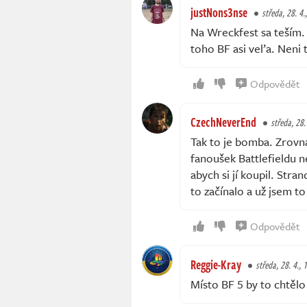
justNons3nse
středa, 28. 4.
Na Wreckfest sa teším.
toho BF asi veľa. Neni t
Odpovědět
CzechNeverEnd
středa, 28.
Tak to je bomba. Zrovna 
fanoušek Battlefieldu n
abych si jí koupil. Str
to začínalo a už jsem t
Odpovědět
Reggie-Kray
středa, 28. 4., 
Místo BF 5 by to chtělo