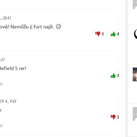
., 20:41
ová? Nemůžu ji furt najít. 😥
3
4
6:37
efield 5 ne?
3
ět
29. 4., 9:43
p
3
ět