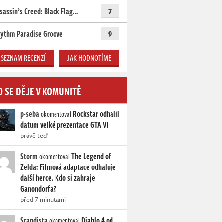
sassin’s Creed: Black Flag…
7
ythm Paradise Groove
9
SEZNAM RECENZÍ
JAK HODNOTÍME
O SE DĚJE V KOMUNITĚ
p-seba
Rockstar odhalil
okomentoval
datum velké prezentace GTA VI
právě teď
Storm
The Legend of
okomentoval
Zelda: Filmová adaptace odhaluje
další herce. Kdo si zahraje
Ganondorfa?
před 7 minutami
Srandista
Diablo 4 od
okomentoval