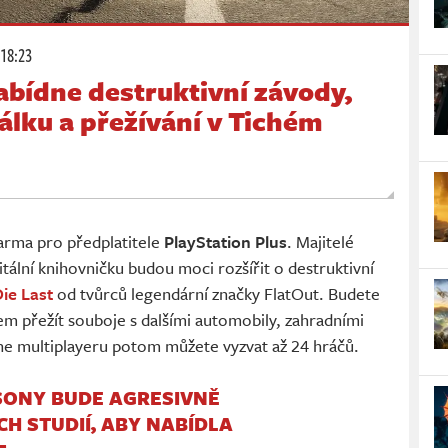
 18:23
abídne destruktivní závody,
álku a přežívání v Tichém
arma pro předplatitele
PlayStation Plus
. Majitelé
itální knihovničku budou moci rozšířit o destruktivní
ie Last
od tvůrců legendární značky FlatOut. Budete
ílem přežít souboje s dalšími automobily, zahradními
line multiplayeru potom můžete vyzvat až 24 hráčů.
SONY BUDE AGRESIVNĚ
H STUDIÍ, ABY NABÍDLA