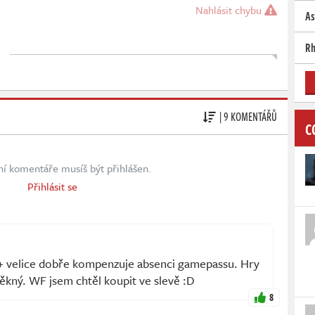
Nahlásit chybu
As
Rh
| 9 KOMENTÁŘŮ
C
ní komentáře musíš být přihlášen.
Přihlásit se
 velice dobře kompenzuje absenci gamepassu. Hry
pěkný. WF jsem chtěl koupit ve slevě :D
8