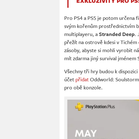
EXKLUZIVITY PRO PS
Pro PS4 a PS5 je potom určena fi
svým kořenům prostřednictvím bit
multiplayeru, a
Stranded Deep
.
přežít na ostrově kdesi v Tiché
zásoby, abyste si mohli vyrobit n
mít zdarma jiný survival jménem 
Všechny tři hry budou k dispozici
účet
přidat
Oddworld: Soulstorm
pro obě konzole.