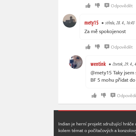
Odpovědět
mety15
středa, 28. 4., 16:43
Za mě spokojenost
Odpovědět
wentink
čtvrtek, 29. 4., 
@mety15 Taky jsem s
BF 5 mohu přidat do
Odpověd
Indian je herní projekt sdružující hráče
kolem témat o počítačových a konzolov