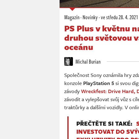
Magazín
·
Novinky
·
ve středu
28. 4. 2021
PS Plus v květnu n
druhou světovou v
oceánu
Michal Burian
Společnost Sony oznámila hry zd
konzole
PlayStation 5
si svou dig
závody
Wreckfest: Drive Hard, D
závodit a vylepšovat svůj vůz s c
traktůrky a dalšími vozidly. V on
PŘEČTĚTE SI TAKÉ:
INVESTOVAT DO SVÝC