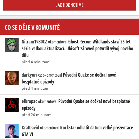
JAK HODNOTÍME
CO SE DĚJE V KOMUNITĚ
Nitram1980CZ
Ghost Recon: Wildlands slaví 25 let
okomentoval
série velkou aktualizací. Ubisoft zároveň potvrdil vývoj nového
dílu
před 4 minutami
darkyuri-cz
Původní Quake se dočkal nové
okomentoval
bezplatné epizody
před 4 minutami
elkropac
Původní Quake se dočkal nové bezplatné
okomentoval
epizody
před 26 minutami
KralDavid
Rockstar odhalil datum velké prezentace
okomentoval
GTA VI