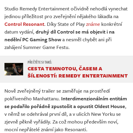
Živě
Studio Remedy Entertainment očividně nehodlá vynechat
jedinou příležitost pro zveřejnění nějakého lákadla na
Control Resonant
. Díky State of Play
známe
konkrétní
datum vydání,
druhý díl Control se má objevit i na
nedělní PC Gaming Show
a nesměl chybět ani při
zahájení Summer Game Festu.
CESTA TEMNOTOU, ČASEM A
ŠÍLENOSTÍ: REMEDY ENTERTAINMENT
Nově zveřejněný trailer se zaměřuje na prostředí
pokřiveného Manhattanu.
Interdimenzionálním entitám
se podařilo pořádně zpustošit a opustit Oldest House
,
v němž se odehrával první díl, a v ulicích New Yorku se
zjevně pěkně vyřádily. Za což mohou především noví,
mocní nepřátelé známí jako Resonanti.