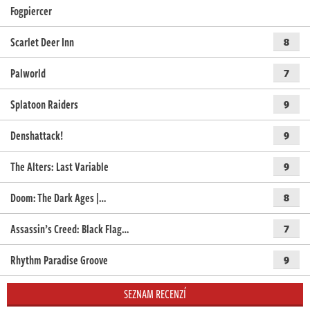
Fogpiercer
Scarlet Deer Inn
8
Palworld
7
Splatoon Raiders
9
Denshattack!
9
The Alters: Last Variable
9
Doom: The Dark Ages |…
8
Assassin’s Creed: Black Flag…
7
Rhythm Paradise Groove
9
SEZNAM RECENZÍ