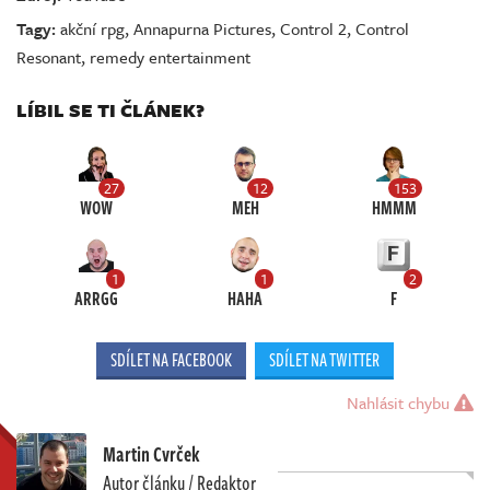
Tagy:
akční rpg
,
Annapurna Pictures
,
Control 2
,
Control
Resonant
,
remedy entertainment
LÍBIL SE TI ČLÁNEK?
27
12
153
WOW
MEH
HMMM
1
1
2
ARRGG
HAHA
F
SDÍLET NA FACEBOOK
SDÍLET NA TWITTER
Nahlásit chybu
Martin Cvrček
Autor článku / Redaktor