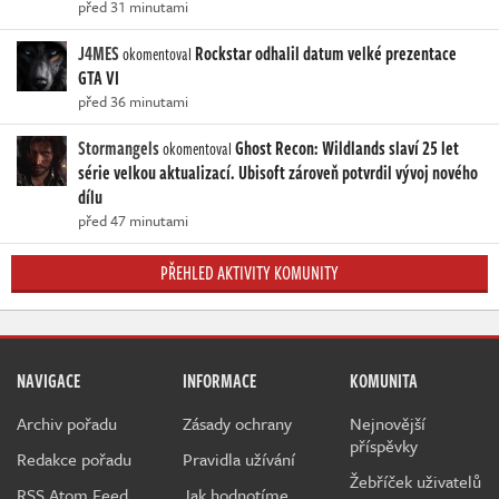
před 31 minutami
J4MES
Rockstar odhalil datum velké prezentace
okomentoval
GTA VI
před 36 minutami
Stormangels
Ghost Recon: Wildlands slaví 25 let
okomentoval
série velkou aktualizací. Ubisoft zároveň potvrdil vývoj nového
dílu
před 47 minutami
PŘEHLED AKTIVITY KOMUNITY
NAVIGACE
INFORMACE
KOMUNITA
Archiv pořadu
Zásady ochrany
Nejnovější
příspěvky
Redakce pořadu
Pravidla užívání
Žebříček uživatelů
RSS Atom Feed
Jak hodnotíme