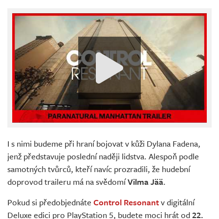
I s nimi budeme při hraní bojovat v kůži Dylana Fadena,
jenž představuje poslední naději lidstva. Alespoň podle
samotných tvůrců, kteří navíc prozradili, že hudební
doprovod traileru má na svědomí
Vilma Jää
.
Pokud si předobjednáte
Control Resonant
v digitální
Deluxe edici pro PlayStation 5, budete moci hrát od
22.