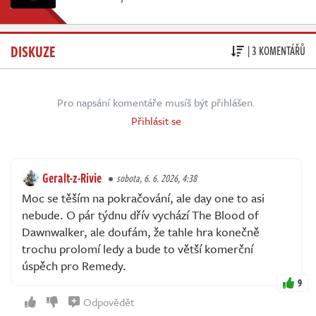
DISKUZE
| 3 KOMENTÁŘŮ
Pro napsání komentáře musíš být přihlášen.
Přihlásit se
Geralt-z-Rivie
sobota, 6. 6. 2026, 4:38
Moc se těším na pokračování, ale day one to asi
nebude. O pár týdnu dřív vychází The Blood of
Dawnwalker, ale doufám, že tahle hra konečně
trochu prolomí ledy a bude to větší komerční
úspěch pro Remedy.
9
Odpovědět