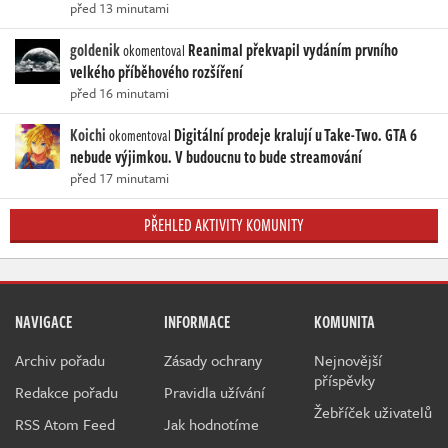
před 13 minutami
goldenik
Reanimal překvapil vydáním prvního
okomentoval
velkého příběhového rozšíření
před 16 minutami
Koichi
Digitální prodeje kralují u Take-Two. GTA 6
okomentoval
nebude výjimkou. V budoucnu to bude streamování
před 17 minutami
PŘEHLED AKTIVITY KOMUNITY
NAVIGACE
INFORMACE
KOMUNITA
Archiv pořadu
Zásady ochrany
Nejnovější
příspěvky
Redakce pořadu
Pravidla užívání
Žebříček uživatelů
RSS Atom Feed
Jak hodnotíme