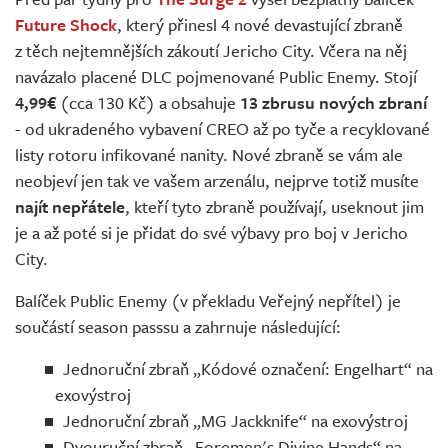
Živě
Future Shock
, který přinesl 4 nové devastující zbraně
z těch nejtemnějších zákoutí Jericho City. Včera na něj
navázalo placené DLC pojmenované Public Enemy. Stojí
4,99€
(cca 130 Kč) a obsahuje
13 zbrusu nových zbraní
- od ukradeného vybavení CREO až po tyče a recyklované
listy rotoru infikované nanity. Nové zbraně se vám ale
neobjeví jen tak ve vašem arzenálu, nejprve totiž musíte
najít nepřátele
, kteří tyto zbraně používají, useknout jim
je a až poté si je přidat do své výbavy pro boj v Jericho
City.
Balíček Public Enemy (v překladu Veřejný nepřítel) je
součástí season passsu a zahrnuje následující:
Jednoruční zbraň „Kódové označení: Engelhart“ na
exovýstroj
Jednoruční zbraň „MG Jackknife“ na exovýstroj
Dvouruční zbraň „Foremen's Divine Hands“ na