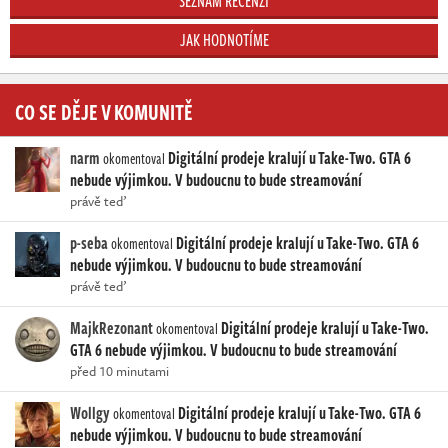
SEZNAM RECENZÍ
JAK HODNOTÍME
CO SE DĚJE V KOMUNITĚ
narm
Digitální prodeje kralují u Take-Two. GTA 6
okomentoval
nebude výjimkou. V budoucnu to bude streamování
právě teď
p-seba
Digitální prodeje kralují u Take-Two. GTA 6
okomentoval
nebude výjimkou. V budoucnu to bude streamování
právě teď
MajkRezonant
Digitální prodeje kralují u Take-Two.
okomentoval
GTA 6 nebude výjimkou. V budoucnu to bude streamování
před 10 minutami
Wollgy
Digitální prodeje kralují u Take-Two. GTA 6
okomentoval
nebude výjimkou. V budoucnu to bude streamování