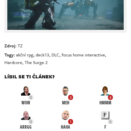
Zdroj:
TZ
Tagy:
akční rpg
,
deck13
,
DLC
,
focus home interactive
,
Hardcore
,
The Surge 2
LÍBIL SE TI ČLÁNEK?
0
3
4
WOW
MEH
HMMM
0
1
0
ARRGG
HAHA
F