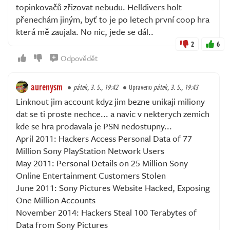
topinkovačů zřizovat nebudu. Helldivers holt
přenechám jiným, byť to je po letech první coop hra
která mě zaujala. No nic, jede se dál..
2
6
Odpovědět
aurenysm
pátek, 3. 5., 19:42
Upraveno
pátek, 3. 5., 19:43
Linknout jim account kdyz jim bezne unikaji miliony
dat se ti proste nechce... a navic v nekterych zemich
kde se hra prodavala je PSN nedostupny...
April 2011: Hackers Access Personal Data of 77
Million Sony PlayStation Network Users
May 2011: Personal Details on 25 Million Sony
Online Entertainment Customers Stolen
June 2011: Sony Pictures Website Hacked, Exposing
One Million Accounts
November 2014: Hackers Steal 100 Terabytes of
Data from Sony Pictures