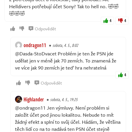
Helldivers potřebují účet Sony? Tak to hell no. 🤣🤣
🤣🤣🤣
4
4
Odpovědět
ondragon11
sobota, 4. 5., 8:02
@Dasda-StoDvacet Problém je ten že PSN jde
udělat jen v méně jak 70 zemích. To znamená že
ve více jak 90 zemích je teď hra nehratelná
4
Odpovědět
Highlander
sobota, 4. 5., 19:25
@ondragon11 Jen výmluvy. Není problém si
založit účet pod jinou lokalitou. Nebude to mít
žádný efekt a splní to svůj účel. Hádám, že většina
těch lidí co na to nadává ten PSN účet stejně