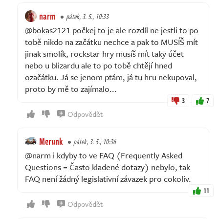
narm
pátek, 3. 5., 10:33
@bokas2121 počkej to je ale rozdíl ne jestli to po
tobě nikdo na začátku nechce a pak to MUSÍŠ mít
jinak smolík, rockstar hry musíš mít taky účet
nebo u blizardu ale to po tobě chtějí hned
ozačátku. Já se jenom ptám, já tu hru nekupoval,
proto by mě to zajímalo...
3
7
Odpovědět
Merunk
pátek, 3. 5., 10:36
@narm i kdyby to ve FAQ (Frequently Asked
Questions = Často kladené dotazy) nebylo, tak
FAQ není žádný legislativní závazek pro cokoliv.
11
Odpovědět