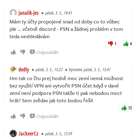
janalik-jes
pátek, 3. 5., 14:41
Mám ty účty propojené snad od doby co to vůbec
jde … včetně discord - PSN a žádnej problém v tom
teda neshledávám
1
4
Odpovědět
dedly
pátek, 3. 5., 13:22
Upraveno
pátek, 3. 5., 13:41
Hm tak co čtu prej hodně moc zemí nemá možnost
bez využití VPN ani vytvořit PSN účet když v dané
zemí není podpora PSN takže ti pak nebudou moct
hrát? Sem zvědav jak toto budou řešit
12
Odpovědět
JackeerCz
pátek, 3. 5., 12:59