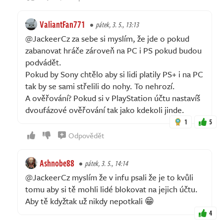
ValiantFan771
pátek, 3. 5., 13:13
@JackeerCz za sebe si myslím, že jde o pokud
zabanovat hráče zároveň na PC i PS pokud budou
podvádět.
Pokud by Sony chtělo aby si lidi platily PS+ i na PC
tak by se sami střelili do nohy. To nehrozí.
A ověřování? Pokud si v PlayStation účtu nastavíš
dvoufázové ověřování tak jako kdekoli jinde.
1
5
Odpovědět
Ashnobe88
pátek, 3. 5., 14:14
@JackeerCz myslím že v infu psali že je to kvůli
tomu aby si tě mohli lidé blokovat na jejich účtu.
Aby tě kdyžtak už nikdy nepotkali 😁
4