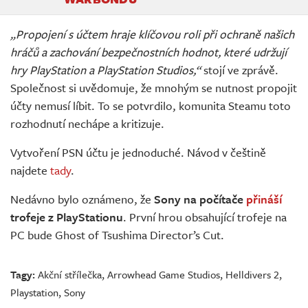
„Propojení s účtem hraje klíčovou roli při ochraně našich
hráčů a zachování bezpečnostních hodnot, které udržují
hry PlayStation a PlayStation Studios,“
stojí ve zprávě.
Společnost si uvědomuje, že mnohým se nutnost propojit
účty nemusí líbit. To se potvrdilo, komunita Steamu toto
rozhodnutí nechápe a kritizuje.
Vytvoření PSN účtu je jednoduché. Návod v češtině
najdete
tady
.
Nedávno bylo oznámeno, že
Sony na počítače
přináší
trofeje z PlayStationu
. První hrou obsahující trofeje na
PC bude Ghost of Tsushima Director’s Cut.
Tagy:
Akční střílečka
,
Arrowhead Game Studios
,
Helldivers 2
,
Playstation
,
Sony