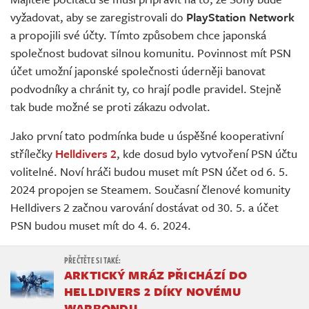
Živě
vyžadovat, aby se zaregistrovali do
PlayStation Network
a propojili své účty. Tímto způsobem chce japonská
společnost budovat silnou komunitu. Povinnost mít PSN
účet umožní japonské společnosti úderněji banovat
podvodníky a chránit ty, co hrají podle pravidel. Stejně
tak bude možné se proti zákazu odvolat.
Jako první tato podmínka bude u úspěšné kooperativní
střílečky
Helldivers 2
, kde dosud bylo vytvoření PSN účtu
volitelné. Noví hráči budou muset mít PSN účet od 6. 5.
2024 propojen se Steamem. Současní členové komunity
Helldivers 2 začnou varování dostávat od 30. 5. a účet
PSN budou muset mít do 4. 6. 2024.
ARKTICKÝ MRÁZ PŘICHÁZÍ DO
HELLDIVERS 2 DÍKY NOVÉMU
WARBONDU