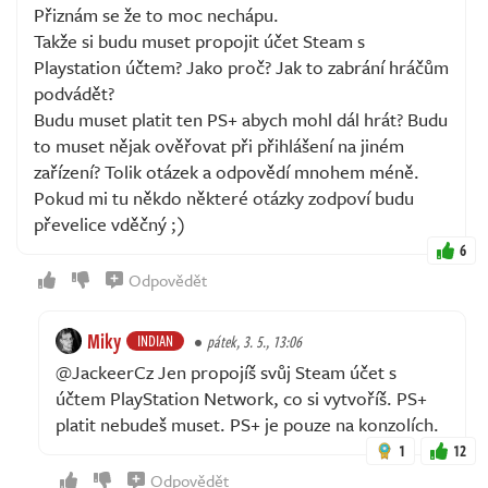
Přiznám se že to moc nechápu.
Takže si budu muset propojit účet Steam s
Playstation účtem? Jako proč? Jak to zabrání hráčům
podvádět?
Budu muset platit ten PS+ abych mohl dál hrát? Budu
to muset nějak ověřovat při přihlášení na jiném
zařízení? Tolik otázek a odpovědí mnohem méně.
Pokud mi tu někdo některé otázky zodpoví budu
převelice vděčný ;)
6
Odpovědět
Miky
INDIAN
pátek, 3. 5., 13:06
@JackeerCz Jen propojíš svůj Steam účet s
účtem PlayStation Network, co si vytvoříš. PS+
platit nebudeš muset. PS+ je pouze na konzolích.
1
12
Odpovědět