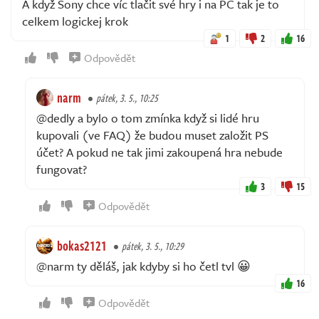
A když Sony chce víc tlačit své hry i na PC tak je to
celkem logickej krok
1
2
16
Odpovědět
narm
pátek, 3. 5., 10:25
@dedly a bylo o tom zmínka když si lidé hru
kupovali (ve FAQ) že budou muset založit PS
účet? A pokud ne tak jimi zakoupená hra nebude
fungovat?
3
15
Odpovědět
bokas2121
pátek, 3. 5., 10:29
@narm ty děláš, jak kdyby si ho četl tvl 😀
16
Odpovědět