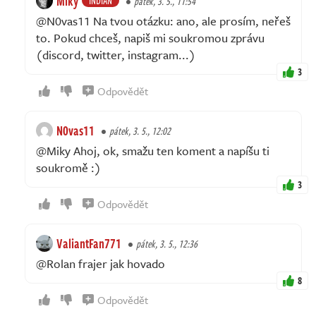
Miky
INDIAN
pátek, 3. 5., 11:54
@N0vas11 Na tvou otázku: ano, ale prosím, neřeš
to. Pokud chceš, napiš mi soukromou zprávu
(discord, twitter, instagram...)
3
Odpovědět
N0vas11
pátek, 3. 5., 12:02
@Miky Ahoj, ok, smažu ten koment a napíšu ti
soukromě :)
3
Odpovědět
ValiantFan771
pátek, 3. 5., 12:36
@Rolan frajer jak hovado
8
Odpovědět