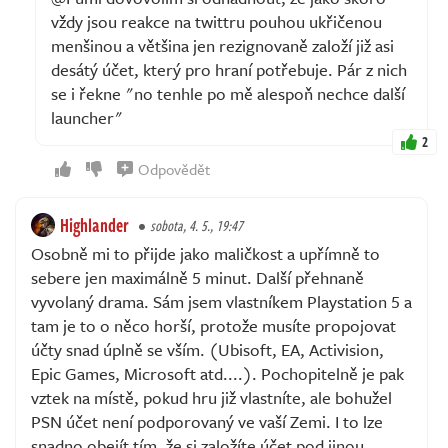
vždy jsou reakce na twittru pouhou ukřičenou
menšinou a většina jen rezignovaně založí již asi
desátý účet, který pro hraní potřebuje. Pár z nich
se i řekne "no tenhle po mě alespoň nechce další
launcher"
2
Odpovědět
Highlander
sobota, 4. 5., 19:47
Osobně mi to přijde jako maličkost a upřímně to
sebere jen maximálně 5 minut. Další přehnaně
vyvolaný drama. Sám jsem vlastníkem Playstation 5 a
tam je to o něco horší, protože musíte propojovat
účty snad úplně se vším. (Ubisoft, EA, Activision,
Epic Games, Microsoft atd....). Pochopitelně je pak
vztek na místě, pokud hru již vlastníte, ale bohužel
PSN účet není podporovaný ve vaší Zemi. I to lze
snadno obejít tím, že si založíte účet pod jinou