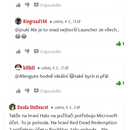
Odpovědět
Kingroad144
sobota, 4. 5., 13:58
@jouki Ale je to snad nejhorší Launcher ze všech..
😂😂
3
Odpovědět
killbill
sobota, 4. 5., 17:38
@Allesgute hodně ideální 😃také bych si přál
3
Odpovědět
Dasda-StoDvacet
sobota, 4. 5., 5:48
Takže na hraní Halo na počítači potřebuju Microsoft
účet. To je pohoda. Na hraní Red Dead Redemption
2 potřebuju účet u RockStar, taky pohoda… Ale