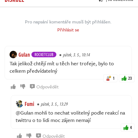
Pro napsání komentáře musíš být přihlášen.
Přihlásit se
Gulan
ROCKETCLUB
pátek, 3. 5., 10:14
Tak jelikož chtějí mít u těch her trofeje, bylo to
celkem předvídatelný
1
23
Odpovědět
Fumi
pátek, 3. 5., 13:29
@Gulan mohli to nechat volitelný podle reakcí na
twittru o to lidi moc zájem nemají
4
Odpovědět