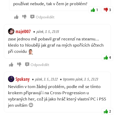
používat nebude, tak v čem je problém?
1
3
Odpovědět
majel007
pátek, 3. 5., 23:35
zase jednou mě pobavil graf recenzí na steamu...
kleslo to hlouběji jak graf na mých spořících účtech
při covidu
4
Odpovědět
Spukany
pátek, 3. 5., 23:22
Upraveno
pátek, 3. 5., 23:23
Nevidím v tom žádný problém, podle mě se tímto
krokem připravují i na Cross-Progression u
vybraných her, což já jako hráč který vlastní PC i PS5
jen uvítám 😊
2