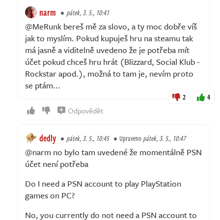
narm
pátek, 3. 5., 10:41
@MeRunk bereš mě za slovo, a ty moc dobře víš
jak to myslím. Pokud kupuješ hru na steamu tak
má jasně a viditelně uvedeno že je potřeba mít
účet pokud chceš hru hrát (Blizzard, Social Klub -
Rockstar apod.), možná to tam je, nevím proto
se ptám...
2
4
Odpovědět
dedly
pátek, 3. 5., 10:45
Upraveno
pátek, 3. 5., 10:47
@narm no bylo tam uvedené že momentálně PSN
účet není potřeba
Do I need a PSN account to play PlayStation
games on PC?
No, you currently do not need a PSN account to