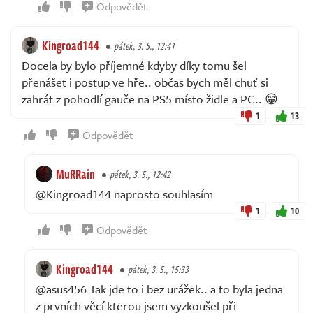
Odpovědět
Kingroad144
pátek, 3. 5., 12:41
Docela by bylo příjemné kdyby díky tomu šel
přenášet i postup ve hře.. občas bych měl chuť si
zahrát z pohodlí gauče na PS5 místo židle a PC.. 😁
1
13
Odpovědět
MuRRain
pátek, 3. 5., 12:42
@Kingroad144 naprosto souhlasím
1
10
Odpovědět
Kingroad144
pátek, 3. 5., 15:33
@asus456 Tak jde to i bez urážek.. a to byla jedna
z prvních věcí kterou jsem vyzkoušel při