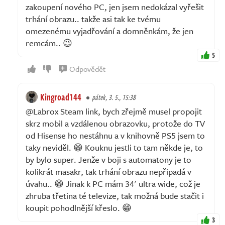
zakoupení nového PC, jen jsem nedokázal vyřešit
trhání obrazu.. takže asi tak ke tvému
omezenému vyjadřování a domněnkám, že jen
remcám.. 😉
5
Odpovědět
Kingroad144
pátek, 3. 5., 15:38
@Labrox Steam link, bych zřejmě musel propojit
skrz mobil a vzdálenou obrazovku, protože do TV
od Hisense ho nestáhnu a v knihovně PS5 jsem to
taky neviděl. 😁 Kouknu jestli to tam někde je, to
by bylo super. Jenže v boji s automatony je to
kolikrát masakr, tak trhání obrazu nepřipadá v
úvahu.. 😁 Jinak k PC mám 34' ultra wide, což je
zhruba třetina té televize, tak možná bude stačit i
koupit pohodlnější křeslo. 😁
3