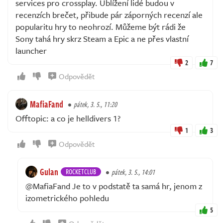
services pro crossplay. Ublížení lidé budou v
recenzích brečet, přibude pár záporných recenzí ale
popularitu hry to neohrozí. Můžeme být rádi že
Sony tahá hry skrz Steam a Epic a ne přes vlastní
launcher
2
7
Odpovědět
MafiaFand
pátek, 3. 5., 11:20
Offtopic: a co je helldivers 1?
1
3
Odpovědět
Gulan
ROCKETCLUB
pátek, 3. 5., 14:01
@MafiaFand Je to v podstatě ta samá hr, jenom z
izometrického pohledu
5