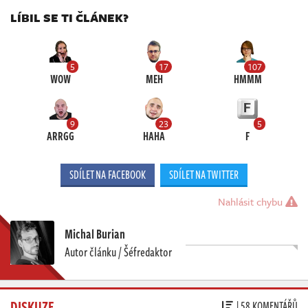
LÍBIL SE TI ČLÁNEK?
5
17
107
WOW
MEH
HMMM
9
23
5
ARRGG
HAHA
F
SDÍLET NA FACEBOOK
SDÍLET NA TWITTER
Nahlásit chybu
Michal Burian
Autor článku / Šéfredaktor
DISKUZE
| 58 KOMENTÁŘŮ