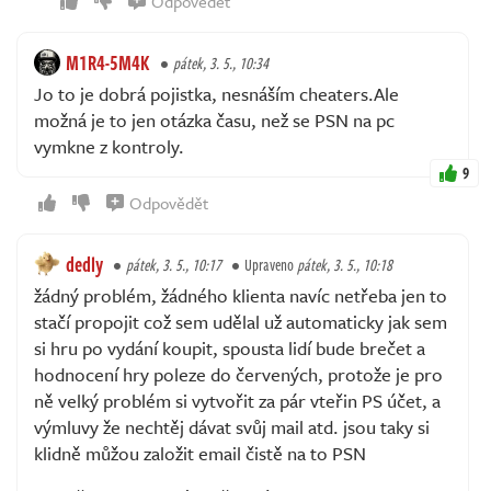
Odpovědět
M1R4-5M4K
pátek, 3. 5., 10:34
Jo to je dobrá pojistka, nesnáším cheaters.Ale
možná je to jen otázka času, než se PSN na pc
vymkne z kontroly.
9
Odpovědět
dedly
pátek, 3. 5., 10:17
Upraveno
pátek, 3. 5., 10:18
žádný problém, žádného klienta navíc netřeba jen to
stačí propojit což sem udělal už automaticky jak sem
si hru po vydání koupit, spousta lidí bude brečet a
hodnocení hry poleze do červených, protože je pro
ně velký problém si vytvořit za pár vteřin PS účet, a
výmluvy že nechtěj dávat svůj mail atd. jsou taky si
klidně můžou založit email čistě na to PSN