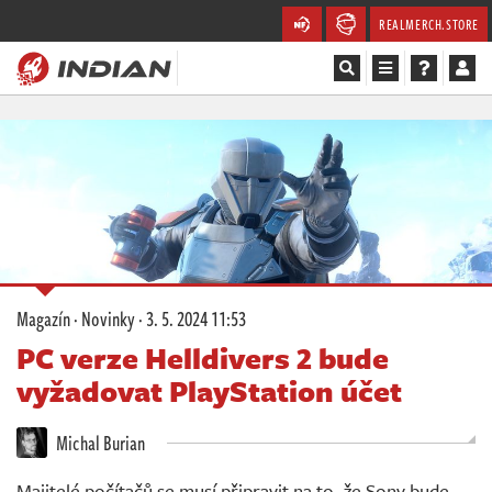
REALMERCH.STORE
Magazín
Recenze
Videa
Soutěže
Magazín
·
Novinky
·
3. 5. 2024 11:53
Databáze
PC verze Helldivers 2 bude
vyžadovat PlayStation účet
Komunita
Michal Burian
Redakce
Majitelé počítačů se musí připravit na to, že Sony bude