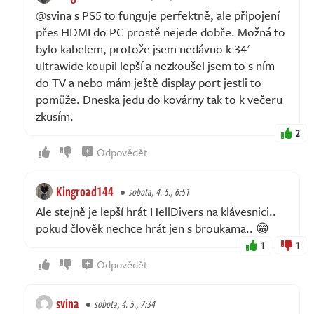
@svina s PS5 to funguje perfektně, ale připojení
přes HDMI do PC prostě nejede dobře. Možná to
bylo kabelem, protože jsem nedávno k 34'
ultrawide koupil lepší a nezkoušel jsem to s ním
do TV a nebo mám ještě display port jestli to
pomůže. Dneska jedu do kovárny tak to k večeru
zkusím.
2
Odpovědět
Kingroad144
sobota, 4. 5., 6:51
Ale stejně je lepší hrát HellDivers na klávesnici..
pokud člověk nechce hrát jen s broukama.. 😁
1
1
Odpovědět
svina
sobota, 4. 5., 7:34