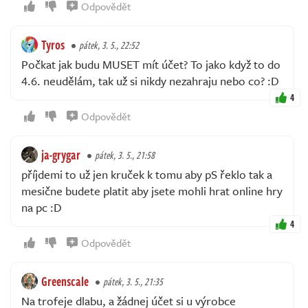
Odpovědět
Tyros
pátek, 3. 5., 22:52
Počkat jak budu MUSET mít účet? To jako když to do
4.6. neudělám, tak už si nikdy nezahraju nebo co? :D
4
Odpovědět
ja-grygar
pátek, 3. 5., 21:58
příjdemi to už jen kruček k tomu aby pS řeklo tak a
mesične budete platit aby jsete mohli hrat online hry
na pc :D
4
Odpovědět
Greenscale
pátek, 3. 5., 21:35
Na trofeje dlabu, a žádnej účet si u výrobce