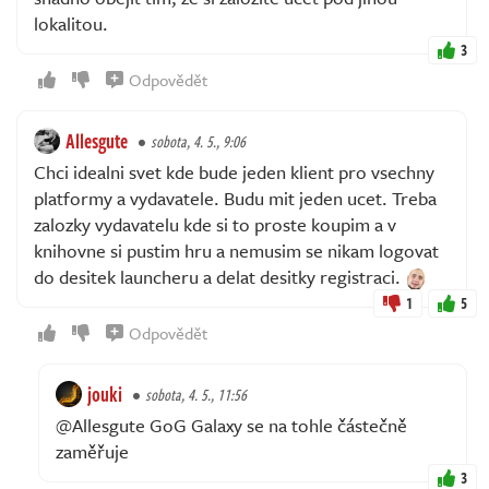
lokalitou.
3
Odpovědět
Allesgute
sobota, 4. 5., 9:06
Chci idealni svet kde bude jeden klient pro vsechny
platformy a vydavatele. Budu mit jeden ucet. Treba
zalozky vydavatelu kde si to proste koupim a v
knihovne si pustim hru a nemusim se nikam logovat
do desitek launcheru a delat desitky registraci.
1
5
Odpovědět
jouki
sobota, 4. 5., 11:56
@Allesgute GoG Galaxy se na tohle částečně
zaměřuje
3