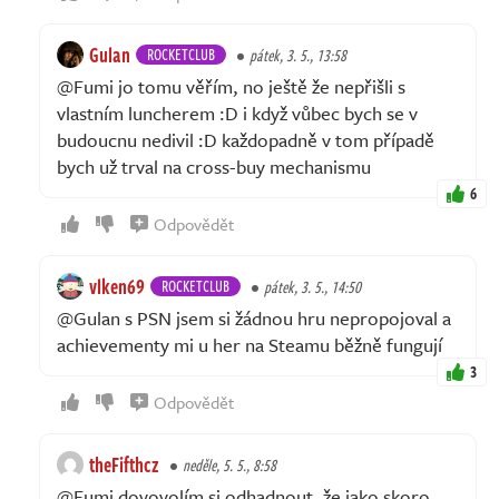
Gulan
ROCKETCLUB
pátek, 3. 5., 13:58
@Fumi jo tomu věřím, no ještě že nepřišli s
vlastním luncherem :D i když vůbec bych se v
budoucnu nedivil :D každopadně v tom případě
bych už trval na cross-buy mechanismu
6
Odpovědět
vlken69
ROCKETCLUB
pátek, 3. 5., 14:50
@Gulan s PSN jsem si žádnou hru nepropojoval a
achievementy mi u her na Steamu běžně fungují
3
Odpovědět
theFifthcz
neděle, 5. 5., 8:58
@Fumi dovovolím si odhadnout, že jako skoro