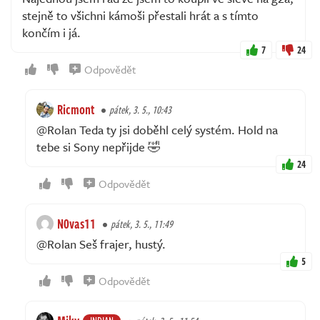
stejně to všichni kámoši přestali hrát a s tímto
končím i já.
7
24
Odpovědět
Ricmont
pátek, 3. 5., 10:43
@Rolan Teda ty jsi doběhl celý systém. Hold na
tebe si Sony nepřijde 🤣
24
Odpovědět
N0vas11
pátek, 3. 5., 11:49
@Rolan Seš frajer, hustý.
5
Odpovědět