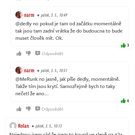
narm
pátek, 3. 5., 10:49
@dedly no pokud je tam od začátku momentálně
tak jsou tam zadní vrátka že do budoucna to bude
muset člověk mít. Ok.
3
Odpovědět
narm
pátek, 3. 5., 10:51
@MeRunk no jasně, jak píše dedly, momentálně.
Takže tím jsou krytí. Samozřejmě bych to taky
nečetl že ano...
6
Odpovědět
Rolan
pátek, 3. 5., 10:13
Najednou jsem rád že jsem to koupil ve slevě na g2a,