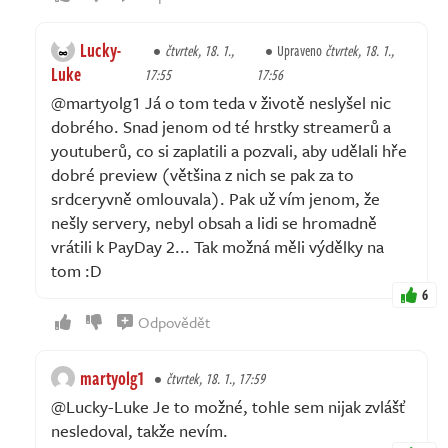
Lucky-
čtvrtek, 18. 1.,
Upraveno
čtvrtek, 18. 1.,
Luke
17:55
17:56
@martyolg1 Já o tom teda v životě neslyšel nic
dobrého. Snad jenom od té hrstky streamerů a
youtuberů, co si zaplatili a pozvali, aby udělali hře
dobré preview (většina z nich se pak za to
srdceryvně omlouvala). Pak už vím jenom, že
nešly servery, nebyl obsah a lidi se hromadně
vrátili k PayDay 2... Tak možná měli výdělky na
tom :D
6
Odpovědět
martyolg1
čtvrtek, 18. 1., 17:59
@Lucky-Luke Je to možné, tohle sem nijak zvlášť
nesledoval, takže nevím.