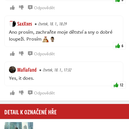
Odpovědět
SaxXxes
čtvrtek, 18. 1., 18:29
Ano prosím, zachraňte moje dětství a sny o dobré
loupeži. Prosím
6
Odpovědět
MafiaFand
čtvrtek, 18. 1., 17:32
Yes, it does.
12
Odpovědět
DETAIL K OZNAČENÉ HŘE