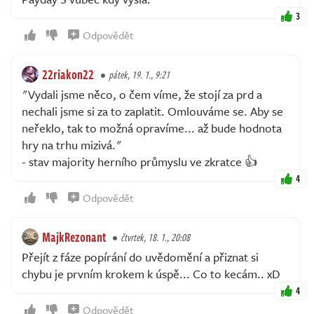
3
Odpovědět
22riakon22
pátek, 19. 1., 9:21
"Vydali jsme něco, o čem víme, že stojí za prd a
nechali jsme si za to zaplatit. Omlouváme se. Aby se
neřeklo, tak to možná opravíme... až bude hodnota
hry na trhu mizivá."
- stav majority herního průmyslu ve zkratce 👍
4
Odpovědět
MajkRezonant
čtvrtek, 18. 1., 20:08
Přejít z fáze popírání do uvědomění a přiznat si
chybu je prvním krokem k úspě... Co to kecám.. xD
4
Odpovědět