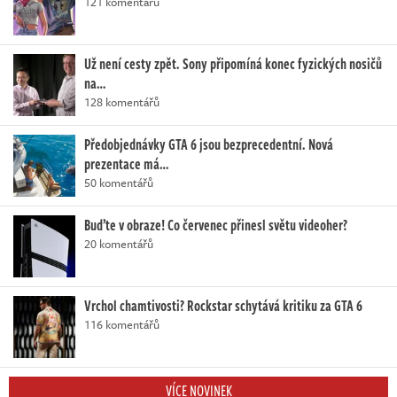
121 komentářů
Už není cesty zpět. Sony připomíná konec fyzických nosičů
na…
128 komentářů
Předobjednávky GTA 6 jsou bezprecedentní. Nová
prezentace má…
50 komentářů
Buďte v obraze! Co červenec přinesl světu videoher?
20 komentářů
Vrchol chamtivosti? Rockstar schytává kritiku za GTA 6
116 komentářů
VÍCE NOVINEK