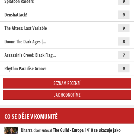
Splatoon Raiders
9
Denshattack!
9
The Alters: Last Variable
9
Doom: The Dark Ages |…
8
Assassin’s Creed: Black Flag…
7
Rhythm Paradise Groove
9
SEZNAM RECENZÍ
JAK HODNOTÍME
CO SE DĚJE V KOMUNITĚ
Dharra
The Guild - Europa 1410 se ukazuje jako
okomentoval