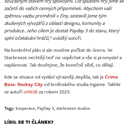
současným stavem hry spokojeni. Od spuštění hry jsme se
začetli do vašich cenných připomínek. Abychom vaši
zpětnou vazbu proměnili v činy, sestavili jsme tým
zkušených vývojářů z oblasti designu, komunity a
produkce. Jeho cílem je dostat Payday 3 do stavu, který
splní očekávání hráčů,“
uvádějí autoři.
Na konkrétní plán si ale musíme počkat do února. Ve
Starbreeze nechtějí teď nic uspěchat a vše si promyslel a
naplánovat. Tak doufejme, že konečně vědí, co dělají.
Kde se situace od vydání výrazněji zlepšila, tak je
Crime
Boss: Rockay City
od brněnského studia Ingame. Takhle
se autoři
ohlédli
za rokem 2023.
Tagy:
kooperace
,
PayDay 3
,
starbreeze studios
LÍBIL SE TI ČLÁNEK?