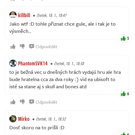
killbill
čtvrtek, 18. 1., 18:47
Jako wtf :D tohle přiznat chce gule, ale i tak je to
výsměch..
5
Odpovědět
PhantomSVK14
čtvrtek, 18. 1., 18:38
to je bežná vec u dnešných hrách vydajú hru ale hra
bude hratelna cca za dva roky :) vid ea ubisoft to
isté sa stane aj s skull and bones atd
6
Odpovědět
Mirko
čtvrtek, 18. 1., 18:32
Dosť skoro na to prišli :D
6