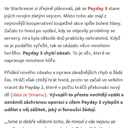
Živě
Ve Starbreeze si zřejmě plánovali, jak se
Payday 3
stane
jejich novým zlatým vejcem. Místo toho ale mají z
nejnovější kooperativní loupežné akce spíše bolest hlavy.
Začalo to hned po vydání, kdy se objevily problémy se
servery. Hra byla několik dnů prakticky nehratelná. Když
se je podařilo vyřešit, tak se ukázalo něco mnohem
horšího.
Payday 3 chybí obsah
. To je věc, která se
napravuje mnohem hůře.
Přidání nového obsahu a oprava závažnějších chyb si žádá
čas. Hráči však chtějí hrát hned, proto se začali ve velkém
vracet do Payday 2, které v počtu hráčů překonalo nový
díl (
data ze Steamu
).
Vývojáři to přesto nechtějí vzdát a
oznámili záchranou operaci s cílem Payday 3 vylepšit a
udělat z něj zážitek, jaký si fanoušci žádají
.
„Jsme si dobře vědomi toho, že mnozí z vás nejsou se