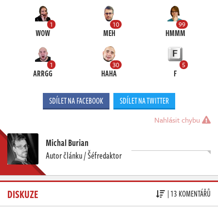
1
10
99
WOW
MEH
HMMM
1
30
5
ARRGG
HAHA
F
SDÍLET NA FACEBOOK
SDÍLET NA TWITTER
Nahlásit chybu
Michal Burian
Autor článku / Šéfredaktor
DISKUZE
| 13 KOMENTÁŘŮ