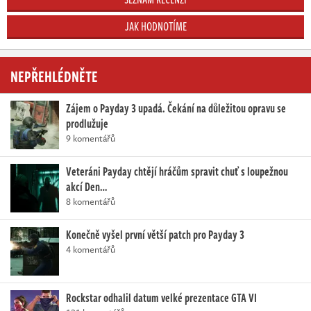
JAK HODNOTÍME
NEPŘEHLÉDNĚTE
Zájem o Payday 3 upadá. Čekání na důležitou opravu se
prodlužuje
9 komentářů
Veteráni Payday chtějí hráčům spravit chuť s loupežnou
akcí Den…
8 komentářů
Konečně vyšel první větší patch pro Payday 3
4 komentářů
Rockstar odhalil datum velké prezentace GTA VI