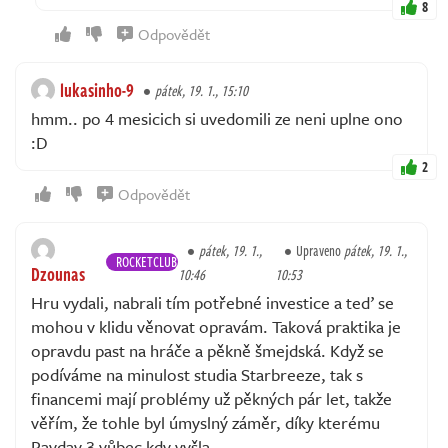
8
Odpovědět
lukasinho-9
pátek, 19. 1., 15:10
hmm.. po 4 mesicich si uvedomili ze neni uplne ono
:D
2
Odpovědět
pátek, 19. 1.,
Upraveno
pátek, 19. 1.,
ROCKETCLUB
Dzounas
10:46
10:53
Hru vydali, nabrali tím potřebné investice a teď se
mohou v klidu věnovat opravám. Taková praktika je
opravdu past na hráče a pěkně šmejdská. Když se
podíváme na minulost studia Starbreeze, tak s
financemi mají problémy už pěkných pár let, takže
věřím, že tohle byl úmyslný záměr, díky kterému
Payday 3 vůbec kdy vyšla.