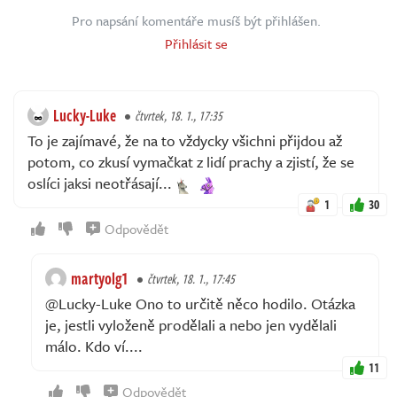
Pro napsání komentáře musíš být přihlášen.
Přihlásit se
Lucky-Luke
čtvrtek, 18. 1., 17:35
To je zajímavé, že na to vždycky všichni přijdou až
potom, co zkusí vymačkat z lidí prachy a zjistí, že se
oslíci jaksi neotřásají...
1
30
Odpovědět
martyolg1
čtvrtek, 18. 1., 17:45
@Lucky-Luke Ono to určitě něco hodilo. Otázka
je, jestli vyloženě prodělali a nebo jen vydělali
málo. Kdo ví....
11
Odpovědět