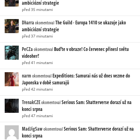
ambiciózní strategie
před 35 minutami
Dharra
The Guild - Europa 1410 se ukazuje jako
okomentoval
ambiciózní strategie
před 37 minutami
PeCZa
Buďte v obraze! Co červenec přinesl světu
okomentoval
videoher?
před 41 minutami
narm
Expeditions: Samurai nás už dnes vezme do
okomentoval
Japonska v době samurajů
před 42 minutami
TrenakCZE
Serious Sam: Shatterverse dorazí už na
okomentoval
konci srpna
před 47 minutami
MadJigSaw
Serious Sam: Shatterverse dorazí už na
okomentoval
konci srpna