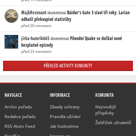
MajkRezonant
Baldur's Gate 3 slaví tři roky. Larian
okomentoval
odhalil překvapivé statistiky
před 20 minutami
jirka-hamrik665
Původní Quake se dočkal nové
okomentoval
bezplatné epizody
před 23 minutami
PŘEHLED AKTIVITY KOMUNITY
NAVIGACE
INFORMACE
KOMUNITA
Archiv pořadu
Zásady ochrany
Nejnovější
příspěvky
Redakce pořadu
Pravidla užívání
Žebříček uživatelů
RSS Atom Feed
Jak hodnotíme
NerdFix
Inzerce na