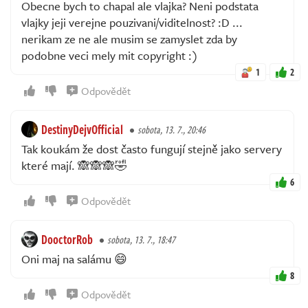
Obecne bych to chapal ale vlajka? Neni podstata
vlajky jeji verejne pouzivani/viditelnost? :D ...
nerikam ze ne ale musim se zamyslet zda by
podobne veci mely mit copyright :)
1
2
Odpovědět
DestinyDejvOfficial
sobota, 13. 7., 20:46
Tak koukám že dost často fungují stejně jako servery
které mají. 🙈🙈🙈🤣
6
Odpovědět
DooctorRob
sobota, 13. 7., 18:47
Oni maj na salámu 😄
8
Odpovědět