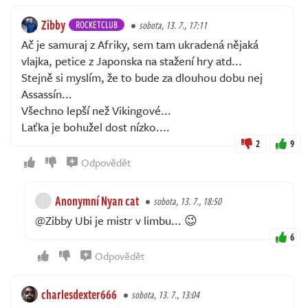
Zibby
ROCKETCLUB
sobota, 13. 7., 17:11
Ač je samuraj z Afriky, sem tam ukradená nějaká
vlajka, petice z Japonska na stažení hry atd...
Stejně si myslím, že to bude za dlouhou dobu nej
Assassín...
Všechno lepší než Vikingové...
Laťka je bohužel dost nízko....
2
9
Odpovědět
Anonymní Nyan cat
sobota, 13. 7., 18:50
@Zibby Ubi je mistr v limbu... 😉
6
Odpovědět
charlesdexter666
sobota, 13. 7., 13:04