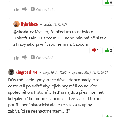
6
Odpovědět
Hybrid6x6
neděle, 14. 7., 7:29
@skoda-cz Myslím, že předtím to nebylo o
Ubisoftu ale u Capcomu ... nebo minimálně si tak
z hlavy jako první vzpomenu na Capcom.
1
2
Odpovědět
Kingroad144
úterý, 16. 7., 10:00
Upraveno
úterý, 16. 7., 10:01
Dřív měli celé týmy které dávali dohromady lore a
cestovali po světě aby jejich hry měli co nejvíce
společného s historií... Teď si najdou přes internet
kdejaký blábol nebo si ani nezjistí že vlajka kterou
použijí není historická ale je to vlajka skupiny
zabívající se reenactmentem.. 🤦