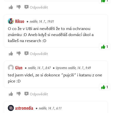
1
Odpovědět
Rikuo
neděle, 14. 7., 19:01
O co že v UBi ani nevěděli že to má ochranou
známku :D Aneb když si neuděláš domácí úkol a
kašleš na research :D
1
Odpovědět
Glun
neděle, 14. 7., 8:47
Upraveno
neděle, 14. 7., 9:49
ted jsem videl, ze si dokonce "pujcili" i katanu z one
pice :D
1
Odpovědět
astromedia
neděle, 14. 7., 6:11