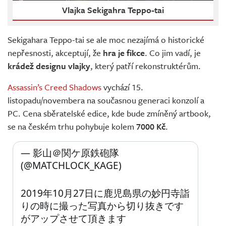
Vlajka Sekigahra Teppo-tai
Sekigahara Teppo-tai se ale moc nezajímá o historické
nepřesnosti, akceptují, že
hra je fikce
. Co jim vadí, je
krádež designu vlajky
, který patří rekonstruktérům.
Assassin’s Creed Shadows
vychází 15.
listopadu/novembera na současnou generaci konzolí a
PC. Cena sběratelské edice, kde bude zmíněný artbook,
se na českém trhu pohybuje kolem
7000 Kč
.
— 影山＠関ケ原鉄砲隊 
(@MATCHLOCK_KAGE) 
2019年10月27日に鹿児島県の妙円寺詣
りの時に撮った写真から切り抜きです
がアップさせて頂きます 