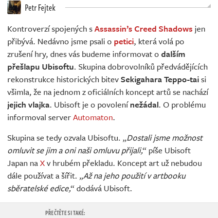
Živě
Petr Fejtek
Kontroverzí spojených s
Assassin’s Creed Shadows
jen
přibývá. Nedávno jsme psali o
petici
, která volá po
zrušení hry, dnes vás budeme informovat o
dalším
přešlapu Ubisoftu
. Skupina dobrovolníků předvádějících
rekonstrukce historických bitev
Sekigahara Teppo-tai
si
všimla, že na jednom z oficiálních koncept artů se nachází
jejich vlajka
. Ubisoft je o povolení
nežádal
. O problému
informoval server
Automaton
.
Skupina se tedy ozvala Ubisoftu. „
Dostali jsme možnost
omluvit se jim a oni naši omluvu přijali,
“ píše Ubisoft
Japan na
X
v hrubém překladu. Koncept art už nebudou
dále používat a šířit. „
Až na jeho použití v artbooku
sběratelské edice,
“ dodává Ubisoft.