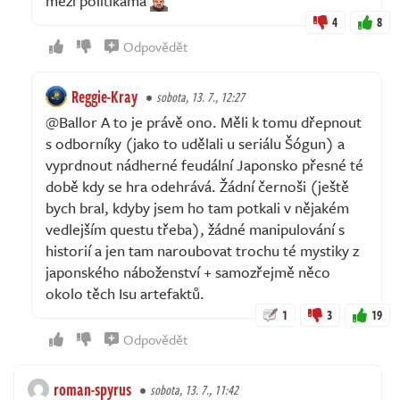
mezi politikama
4
8
Odpovědět
Reggie-Kray
sobota, 13. 7., 12:27
@Ballor A to je právě ono. Měli k tomu dřepnout
s odborníky (jako to udělali u seriálu Šógun) a
vyprdnout nádherné feudální Japonsko přesné té
době kdy se hra odehrává. Žádní černoši (ještě
bych bral, kdyby jsem ho tam potkali v nějakém
vedlejším questu třeba), žádné manipulování s
historií a jen tam naroubovat trochu té mystiky z
japonského náboženství + samozřejmě něco
okolo těch Isu artefaktů.
1
3
19
Odpovědět
roman-spyrus
sobota, 13. 7., 11:42