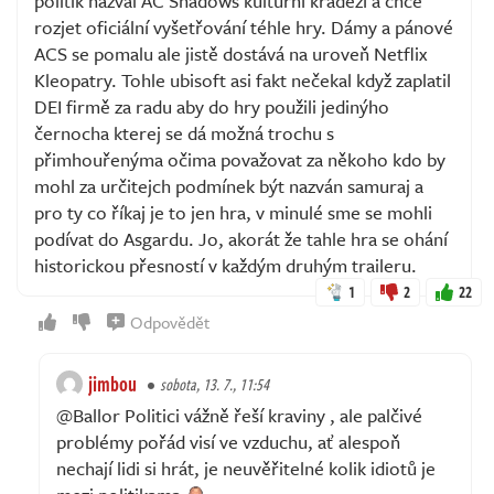
politik nazval AC Shadows kulturní krádeží a chce
rozjet oficiální vyšetřování téhle hry. Dámy a pánové
ACS se pomalu ale jistě dostává na uroveň Netflix
Kleopatry. Tohle ubisoft asi fakt nečekal když zaplatil
DEI firmě za radu aby do hry použili jedinýho
černocha kterej se dá možná trochu s
přimhouřenýma očima považovat za někoho kdo by
mohl za určitejch podmínek být nazván samuraj a
pro ty co říkaj je to jen hra, v minulé sme se mohli
podívat do Asgardu. Jo, akorát že tahle hra se ohání
historickou přesností v každým druhým traileru.
1
2
22
Odpovědět
jimbou
sobota, 13. 7., 11:54
@Ballor Politici vážně řeší kraviny , ale palčivé
problémy pořád visí ve vzduchu, ať alespoň
nechají lidi si hrát, je neuvěřitelné kolik idiotů je