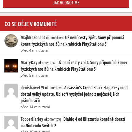
JAK HODNOTÍME
CO SE DĚJE V KOMUNITĚ
MajkRezonant
Už není cesty zpět. Sony připomíná
okomentoval
konec fyzických nosičů na krabicích PlayStationu 5
před 4 minutami
MartyKay
Už není cesty zpět. Sony připomíná konec
okomentoval
fyzických nosičů na krabicích PlayStationu 5
před 5 minutami
denishawel79
Assassin's Creed Black Flag Resynced
okomentoval
dostal velký update. Ubisoft vyslyšel jedno z nejčastějších
přání hráčů
před 14 minutami
TopperHarley
Diablo 4 od Blizzardu konečně dorazí
okomentoval
na Nintendo Switch 2
před 19 minutami