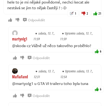
hele to je mi nějaké povědomé, nechci kecat ale
nestává se jim to nějak častěji ? :-D
1
2
21
Odpovědět
sobota, 13. 7.,
Upraveno
sobota, 13. 7.,
martyolg1
11:59
11:59
@skoda-cz Vážně už něco takového proběhlo?
6
Odpovědět
sobota, 13. 7.,
Upraveno
sobota, 13. 7.,
MafiaFand
12:31
12:54
@martyolg1 u GTA VI traileru toho byla tuna
6
Odpovědět