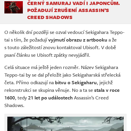
ČERNÝ SAMURAJ VADÍ I JAPONCŮM.
POŽADUJÍ ZRUŠENÍ ASSASSIN’S
CREED SHADOWS
O několik dní později se ozval vedoucí Sekigahara Teppo-
tai s tím, že požadují
vyjmutí obrazu z artbooku
a že
s touto záležitostí znovu kontaktoval Ubisoft. V době
psaní článku se Ubisoft zpátky nevyjádřil.
Celá situace má ještě jeden rozměr. Název Sekigahara
Teppo-tai by se dal přeložit jako Sekigaharská střelecká
četa. Přímo odkazují na
bitvu o Sekigaharu
, jejichž
rekonstrukci se skupina věnuje. No a ta se
stala v roce
1600
, tedy
21 let po událostech
Assassin’s Creed
Shadows.