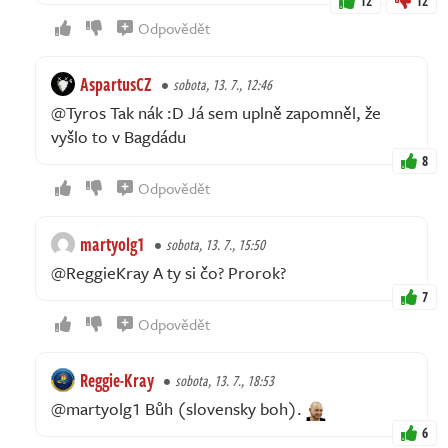
12
12
Odpovědět
AspartusCZ
sobota, 13. 7., 12:46
@Tyros Tak nák :D Já sem uplně zapomněl, že
vyšlo to v Bagdádu
8
Odpovědět
martyolg1
sobota, 13. 7., 15:50
@ReggieKray A ty si čo? Prorok?
7
Odpovědět
Reggie-Kray
sobota, 13. 7., 18:53
@martyolg1 Bůh (slovensky boh).
6