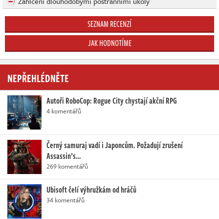
Zahlcení dlouhodobými postranními úkoly
SEZNAM RECENZÍ
JAK HODNOTÍME
NEPŘEHLÉDNĚTE
Autoři RoboCop: Rogue City chystají akční RPG
4 komentářů
Černý samuraj vadí i Japoncům. Požadují zrušení
Assassin’s…
269 komentářů
Ubisoft čelí výhružkám od hráčů
34 komentářů