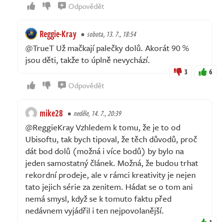
Odpovědět
Reggie-Kray
sobota, 13. 7., 18:54
@TrueT Už mačkají palečky dolů. Akorát 90 %
jsou děti, takže to úplně nevychází.
3
6
Odpovědět
mike28
neděle, 14. 7., 20:39
@ReggieKray Vzhledem k tomu, že je to od
Ubisoftu, tak bych tipoval, že těch důvodů, proč
dát bod dolů (možná i více bodů) by bylo na
jeden samostatný článek. Možná, že budou trhat
rekordní prodeje, ale v rámci kreativity je nejen
tato jejich série za zenitem. Hádat se o tom ani
nemá smysl, když se k tomuto faktu před
nedávnem vyjádřil i ten nejpovolanější.