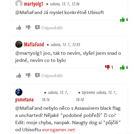
martyolg1
sobota, 13. 7., 12:36
@MafiaFand Já myslel konkrétně Ubisoft
6
Odpovědět
MafiaFand
sobota, 13. 7., 12:55
@martyolg1 joo, tak to nevím, slyšel jsem snad o
jedné, nevím co to bylo
1
6
Odpovědět
sobota, 13. 7.,
Upraveno
sobota, 13. 7.,
psmetana
18:16
18:18
@MafiaFand nebylo něco s Assassinem black flag
a uncharted? Nějaké "podobné pobřeží" či co?
Edit: moje chyba, naopak. Naugty dog si "půjčili"
od Ubisoftu
eurogamer.net