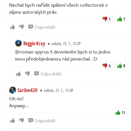
Nechal bych nařídit spálení všech collectorek v
zájmu autorských práv.
1
7
Odpovědět
Reggie-Kray
sobota, 13. 7., 12:29
@roman-spyrus S dovolením bych si tu jednu
svou předobjednanou rád ponechal. :D
6
8
Odpovědět
Sarilen420
sobota, 13. 7., 11:38
Oh no!
Anyway...
11
Odpovědět