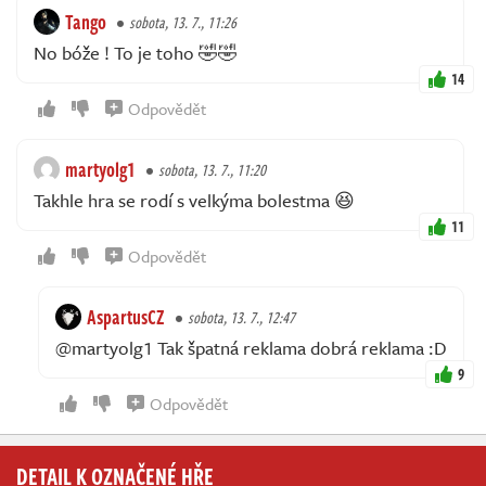
Tango
sobota, 13. 7., 11:26
No bóže ! To je toho 🤣🤣
14
Odpovědět
martyolg1
sobota, 13. 7., 11:20
Takhle hra se rodí s velkýma bolestma 😆
11
Odpovědět
AspartusCZ
sobota, 13. 7., 12:47
@martyolg1 Tak špatná reklama dobrá reklama :D
9
Odpovědět
DETAIL K OZNAČENÉ HŘE