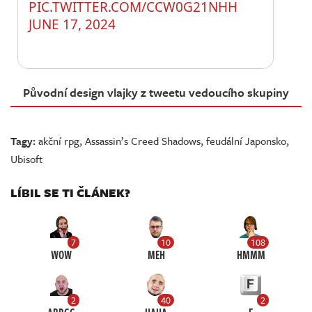
PIC.TWITTER.COM/CCW0G21NHH
JUNE 17, 2024
Původní design vlajky z tweetu vedoucího skupiny
Tagy:
akční rpg
,
Assassin’s Creed Shadows
,
feudální Japonsko
,
Ubisoft
LÍBIL SE TI ČLÁNEK?
7
10
108
WOW
MEH
HMMM
2
40
2