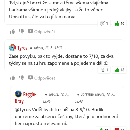
Tvl,stejně borci,že si mezi těma všema vlajícíma
hadrama všimnou jedný vlajky...a že to vůbec
Ubisoftu stálo za to jí tam narvat
1
10
Odpovědět
Tyros
sobota, 13. 7., 12:33
Zase povyku, pak to vyjde, dostane to 7/10, za dva
týdny se na tu hru zapomene a pojedeme dál :D
1
16
Odpovědět
Reggie-
sobota, 13. 7.,
Upraveno
sobota, 13. 7.,
Kray
12:46
13:43
@Tyros Viděl bych to spíš na 8-9/10. Bodík
ubereme za absenci češtiny, která je u hodnocení
her naprosto irelevantní.