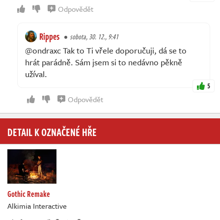
Odpovědět
Rippes
sobota, 30. 12., 9:41
@ondraxc Tak to Ti vřele doporučuji, dá se to
hrát parádně. Sám jsem si to nedávno pěkně
užíval.
5
Odpovědět
DETAIL K OZNAČENÉ HŘE
Gothic Remake
Alkimia Interactive