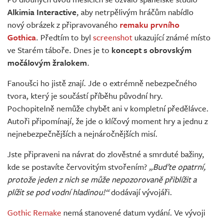
Živě
Alkimia Interactive
, aby netrpělivým hráčům nabídlo
nový obrázek z připravovaného
remaku prvního
Gothica
. Předtím to byl
screenshot
ukazující známé místo
ve Starém táboře. Dnes je to
koncept s obrovským
močálovým žralokem
.
Fanoušci ho jistě znají. Jde o extrémně nebezpečného
tvora, který je součástí příběhu původní hry.
Pochopitelně nemůže chybět ani v kompletní předělávce.
Autoři připomínají, že jde o klíčový moment hry a jednu z
nejnebezpečnějších a nejnáročnějších misí.
Jste připraveni na návrat do zlověstné a smrduté bažiny,
kde se postavíte červovitým stvořením?
„Buďte opatrní,
protože jeden z nich se může nepozorovaně přiblížit a
plížit se pod vodní hladinou!“
dodávají vývojáři.
Gothic Remake
nemá stanovené datum vydání. Ve vývoji