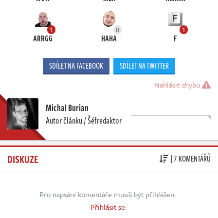
1
0
1
ARRGG
HAHA
F
SDÍLET NA FACEBOOK
SDÍLET NA TWITTER
Nahlásit chybu
Michal Burian
Autor článku / Šéfredaktor
DISKUZE
| 7 KOMENTÁŘŮ
Pro napsání komentáře musíš být přihlášen.
Přihlásit se