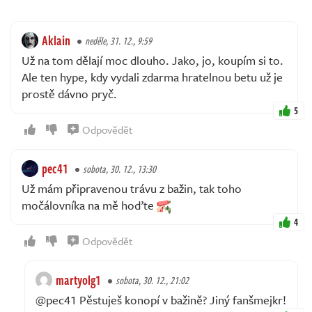
Aklain
neděle, 31. 12., 9:59
Už na tom dělají moc dlouho. Jako, jo, koupím si to.
Ale ten hype, kdy vydali zdarma hratelnou betu už je
prostě dávno pryč.
5
Odpovědět
pec41
sobota, 30. 12., 13:30
Už mám připravenou trávu z bažin, tak toho
močálovníka na mě hoďte
4
Odpovědět
martyolg1
sobota, 30. 12., 21:02
@pec41 Pěstuješ konopí v bažině? Jiný fanšmejkr!