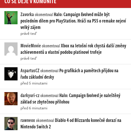
CO SE DĚJE V KOMUNITĚ
Zavorka
Halo: Campaign Evolved může být
okomentoval
posledním dílem pro PlayStation. Hráči na PS5 o remake nejeví
velký zájem
právě teď
MovieMovie
Xbox na letošní rok chystá další změny
okomentoval
achievementů a vlastní podobu platinové trofeje
právě teď
AspartusCZ
Po grafikách a pamětech přijdou na
okomentoval
řadu základní desky
před 5 minutami
darkyuri-cz
Halo: Campaign Evolved je naleštěný
okomentoval
základ se zbytečnou přílohou
před 6 minutami
rawneox
Diablo 4 od Blizzardu konečně dorazí na
okomentoval
Nintendo Switch 2