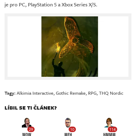
je pro PC, PlayStation 5 a Xbox Series X/S.
Tagy:
Alkimia Interactive
,
Gothic Remake
,
RPG
,
THQ Nordic
LÍBIL SE TI ČLÁNEK?
29
10
114
WOW
MEH
HMMM