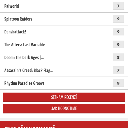
Palworld
7
Splatoon Raiders
9
Denshattack!
9
The Alters: Last Variable
9
Doom: The Dark Ages |…
8
Assassin’s Creed: Black Flag…
7
Rhythm Paradise Groove
9
SEZNAM RECENZÍ
JAK HODNOTÍME