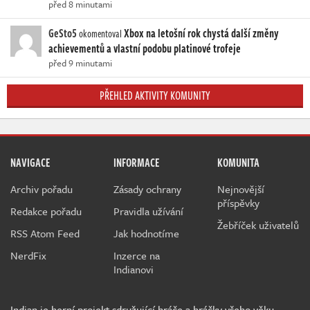
před 8 minutami
GeSto5
Xbox na letošní rok chystá další změny
okomentoval
achievementů a vlastní podobu platinové trofeje
před 9 minutami
PŘEHLED AKTIVITY KOMUNITY
NAVIGACE
INFORMACE
KOMUNITA
Archiv pořadu
Zásady ochrany
Nejnovější
příspěvky
Redakce pořadu
Pravidla užívání
Žebříček uživatelů
RSS Atom Feed
Jak hodnotíme
NerdFix
Inzerce na
Indianovi
Indian je herní projekt sdružující hráče a hráčky všeho věku